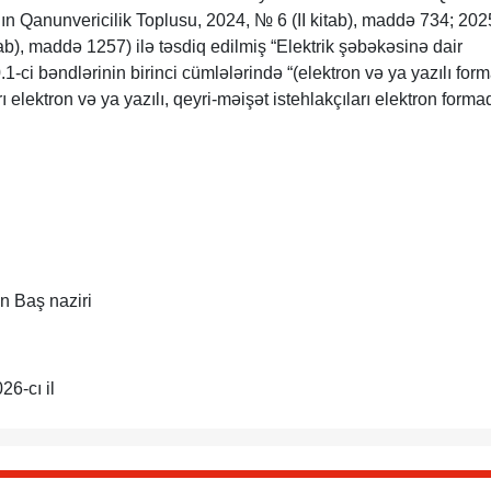
n Qanunvericilik Toplusu, 2024, № 6 (II kitab), maddə 734; 20
ab), maddə 1257) ilə təsdiq edilmiş “Elektrik şəbəkəsinə dair
1-ci bəndlərinin birinci cümlələrində “(elektron və ya yazılı for
rı elektron və ya yazılı, qeyri-məişət istehlakçıları elektron forma
n Baş naziri
26-cı il