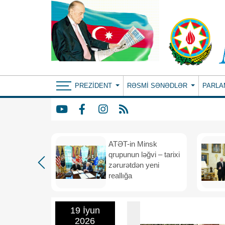
PREZIDENT
RƏSMI SƏNƏDLƏR
PARLA
ın yeni
ATƏT-in Minsk
anış
qrupunun ləğvi – tarixi
dafiə
zərurətdən yeni
asından
reallığa
rlığa
19 İyun
2026