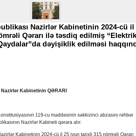
blikası Nazirlər Kabinetinin 2024-cü il
ömrəli Qərarı ilə təsdiq edilmiş “Elektri
Qaydalar”da dəyişiklik edilməsi haqqı
 Nazirlər Kabinetinin QƏRARI
nstitusiyasının 119-cu maddəsinin səkkizinci abzasını rəhbər
ikasının Nazirlər Kabineti qərara alır:
irlər Kabinetinin 2024-cü il 25 iyun tarixli 315 nömrəli Qərarı