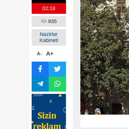
02:18
935
Nazirlər
Kabineti
A+
A-