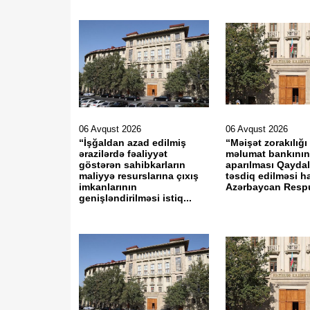
06 Avqust 2026
06 Avqust 2026
“İşğaldan azad edilmiş
“Məişət zorakılığı 
ərazilərdə fəaliyyət
məlumat bankının 
göstərən sahibkarların
aparılması Qaydal
maliyyə resurslarına çıxış
təsdiq edilməsi 
imkanlarının
Azərbaycan Respu
genişləndirilməsi istiq...