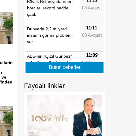
11:13
Böyük Britaniyada enerji
08 Avqust
borcları rekord həddə
çatıb
11:11
Dünyada 2,2 milyard
08 Avqust
insanın görmə problemi
var
11:09
ABŞ-nin “Qızıl Günbəz”
08 Avqust
raketdən müdafiə sistemi
ələrin
Bütün xəbərlər
sınaq mərhələsinə qədəm
n
qoyur
 və
findən
Faydalı linklər
11:06
Azərbaycan-Amerika
08 Avqust
əlaqələrinin inkişafında
yeni mərhələ
11:03
Azərbaycan-ABŞ
08 Avqust
münasibətlərində uğurlu
səhifə açılıb