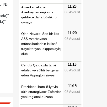
25, №
11:25
Amerikalı ekspert:
08 Avqust
Azərbaycan regionda
mada)”
getdikcə daha böyük rol
da)”
oynayır
11:20
Qlen Hovard: Son bir ildə
08 Avqust
ABŞ-Azərbaycan
münasibətlərinin inkişaf
trayektoriyası diqqətəlayiq
olub
11:15
Cənubi Qafqazda tarixi
08 Avqust
ədaləti və sülhü bərqərar
edən Vaşinqton zirvəsi
11:13
Prezident İlham Əliyevin
08 Avqust
sülh strategiyası: Zəfərdən
yeni regional düzənə