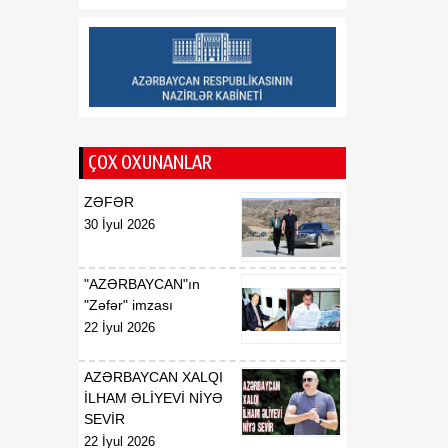
Respublikasının Estoniya
Respublikasında
fövqəladə və səlahiyyətli
səfiri təyin edilməsi
haqqında
01:16
A.A.Məhərrəmovun
08 Avqust
Azərbaycan
ÇOX OXUNANLAR
Respublikasının Estoniya
Respublikasında
ZƏFƏR
fövqəladə və səlahiyyətli
30 İyul 2026
səfiri vəzifəsindən geri
çağırılması haqqında
"AZƏRBAYCAN"ın
"Zəfər" imzası
22 İyul 2026
AZƏRBAYCAN XALQI
İLHAM ƏLİYEVİ NİYƏ
SEVİR
22 İyul 2026