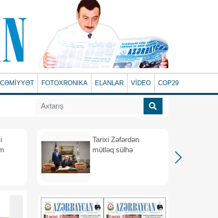
CƏMİYYƏT
FOTOXRONIKA
ELANLAR
VİDEO
COP29
i
Tarixi Zəfərdən
üm
mütləq sülhə