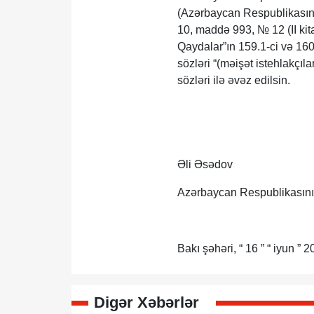
(Azərbaycan Respublikasını
10, maddə 993, № 12 (II kit
Qaydalar”ın 159.1-ci və 160.
sözləri “(məişət istehlakçıla
sözləri ilə əvəz edilsin.
Əli Əsədov
Azərbaycan Respublikasını
Bakı şəhəri, “ 16 ” “ iyun ” 20
Digər Xəbərlər