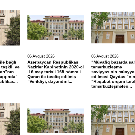
06 Avqust 2026
06 Avqust 2026
ilə bağlı
Azərbaycan Respublikası
“Müvafiq bazarda sah
təşkili və
Nazirlər Kabinetinin 2020-ci
təmərküzləşmə
arı”nın
il 6 may tarixli 165 nömrəli
səviyyəsinin müəyyə
haqqında”
Qərarı ilə təsdiq edilmiş
edilməsi Qaydası”nın
blikas...
“Verildiyi, dayandırıl...
“Rəqabət orqanı tərə
təmərküzləşmələri...