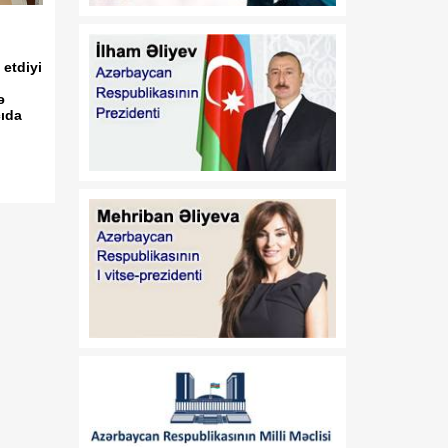
08:30
Bilmək istəyirəm
08 Avqust
 etdiyi
08:20
Türk birliyi: tarixi
08 Avqust
yaddaşdan yeni geosiyasi
ə
çıda
gücə doğru
08:10
Vaşinqton Zirvəsindən bir
08 Avqust
il sonra: Cənubi Qafqazın
yeni geosiyasi nizamı və
Azərbaycanın strateji
liderliyi
08:00
Azərbaycanın yeni dövlət
08 Avqust
davranış modeli: müdafiə
diplomatiyasından strateji
təşəbbüskarlığa
01:16
N.Z.Nağdəliyevin
08 Avqust
Azərbaycan