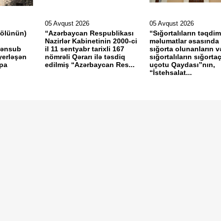
05 Avqust 2026
05 Avqust 2026
gölünün)
“Azərbaycan Respublikası
“Sığortalıların təqdim
Nazirlər Kabinetinin 2000-ci
məlumatlar əsasında
mənsub
il 11 sentyabr tarixli 167
sığorta olunanların v
yerləşən
nömrəli Qərarı ilə təsdiq
sığortalıların sığorta
rpa
edilmiş “Azərbaycan Res...
uçotu Qaydası”nın,
“İstehsalat...