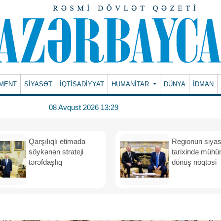
MENT
SİYASƏT
İQTİSADİYYAT
HUMANITAR
DÜNYA
İDMAN
08 Avqust 2026 13:29
Qarşılıqlı etimada
Regionun siyas
söykənən strateji
tarixində müh
tərəfdaşlıq
dönüş nöqtəsi