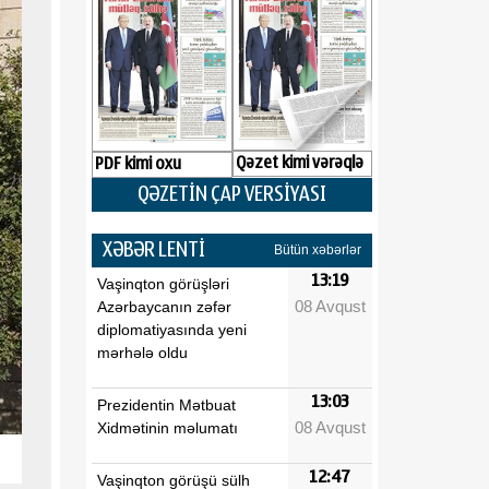
Qəzet kimi vərəqlə
PDF kimi oxu
QƏZETİN ÇAP VERSİYASI
XƏBƏR LENTİ
Bütün xəbərlər
13:19
Vaşinqton görüşləri
08 Avqust
Azərbaycanın zəfər
diplomatiyasında yeni
mərhələ oldu
13:03
Prezidentin Mətbuat
08 Avqust
Xidmətinin məlumatı
12:47
Vaşinqton görüşü sülh