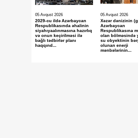
05 Avqust 2026
05 Avqust 2026
2029-cu ildə Azərbaycan
Xəzər dənizinin (
Respublikasında əhalinin
Azərbaycan
siyahıyaalınmasına hazırlıq
Respublikasına 
və onun keçirilməsi ilə
olan bölməsində 
bağlı tədbirlər planı
su obyektinin bə
haqqınd...
olunan enerji
mənbələrinin...