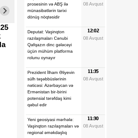
08 Avqust
prosesinin və ABŞ ilə
münasibətlərin tarixi
dönüş nöqtəsidir
 25
12:02
Deputat: Vaşinqton
k
08 Avqust
razılaşmaları Cənubi
nda
Qafqazın dinc gələcəyi
üçün mühüm platforma
rolunu oynayır
11:35
Prezident İlham Əliyevin
08 Avqust
sülh təşəbbüslərinin
nəticəsi: Azərbaycan və
Ermənistan bir-birini
potensial tərəfdaş kimi
qəbul edir
11:30
Yeni geosiyasi mərhələ:
08 Avqust
Vaşinqton razılaşmaları və
regional əməkdaşlıq