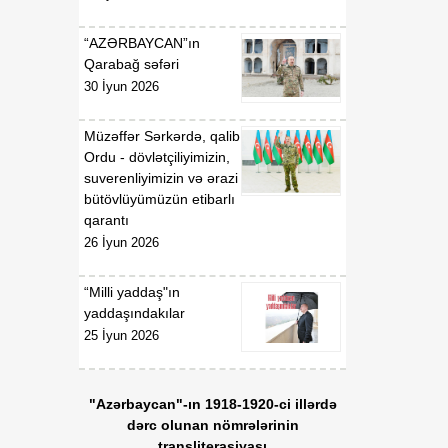
“AZƏRBAYCAN”ın
Qarabağ səfəri
30 İyun 2026
Müzəffər Sərkərdə, qalib
Ordu - dövlətçiliyimizin,
suverenliyimizin və ərazi
bütövlüyümüzün etibarlı
qarantı
26 İyun 2026
“Milli yaddaş"ın
yaddaşındakılar
25 İyun 2026
"Azərbaycan"-ın 1918-1920-ci illərdə
dərc olunan nömrələrinin
transliterasiyası