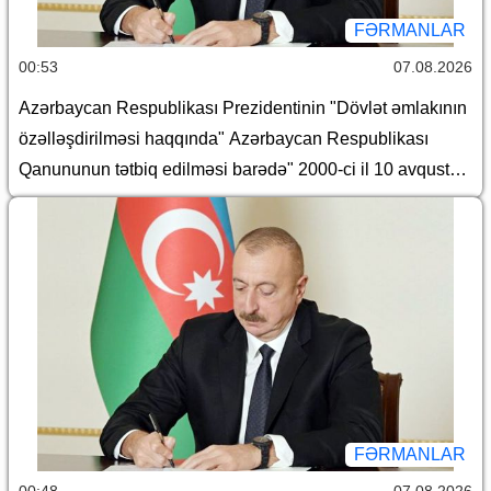
FƏRMANLAR
00:53
07.08.2026
Azərbaycan Respublikası Prezidentinin "Dövlət əmlakının
özəlləşdirilməsi haqqında" Azərbaycan Respublikası
Qanununun tətbiq edilməsi barədə" 2000-ci il 10 avqust
tarixli 382 nömrəli, "Azərbaycan Respublikasında Dövlət
əmlakının özəlləşdirilməsinin II Dövlət Proqramı"nın təsdiq
edilməsi barədə" 2000-ci il 10 avqust tarixli 383 nömrəli,
"Yerli icra hakimiyyətləri haqqında Əsasnamə"nin təsdiq
edilməsi barədə" 2012-ci il 6 iyun tarixli 648 nömrəli,
"Dövlətə məxsus olan hüquqi şəxslərin daxili və xarici
borcalması Qaydası"nın təsdiqi haqqında" 2016-cı il 28
dekabr tarixli 1182 nömrəli, "Azərbaycan Respublikası
adından borc alınması və zəmanət verilməsi Qaydası"nın
FƏRMANLAR
təsdiq edilməsi haqqında" 2018-ci il 18 dekabr tarixli 410