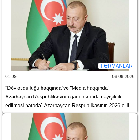
FƏRMANLAR
01:09
08.08.2026
"Dövlət qulluğu haqqında"və "Media haqqında"
Azərbaycan Respublikasının qanunlarında dəyişiklik
edilməsi barədə" Azərbaycan Respublikasının 2026-cı il
14 iyul tarixli 449-VIIQD nömrəli Qanununun tətbiqi və
bununla əlaqədar bəzi məsələlərin tənzimlənməsi
haqqında