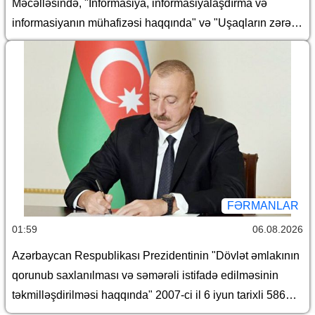
Məcəlləsində, "İnformasiya, informasiyalaşdırma və
nömrəli sərəncamlarında dəyişiklik edilməsi barədə
informasiyanın mühafizəsi haqqında" və "Uşaqların zərərli
informasiyadan qorunması haqqında" Azərbaycan
Respublikasının qanunlarında dəyişiklik edilməsi barədə"
Azərbaycan Respublikasının 2026-cı il 30 iyun tarixli 431-
VIIQD nömrəli Qanununun tətbiqi və bununla əlaqədar
Azərbaycan Respublikası Prezidentinin bəzi
fərmanlarında dəyişiklik edilməsi haqqında
FƏRMANLAR
01:59
06.08.2026
Azərbaycan Respublikası Prezidentinin "Dövlət əmlakının
qorunub saxlanılması və səmərəli istifadə edilməsinin
təkmilləşdirilməsi haqqında" 2007-ci il 6 iyun tarixli 586
nömrəli və "Azərbaycan Respublikası İqtisadiyyat