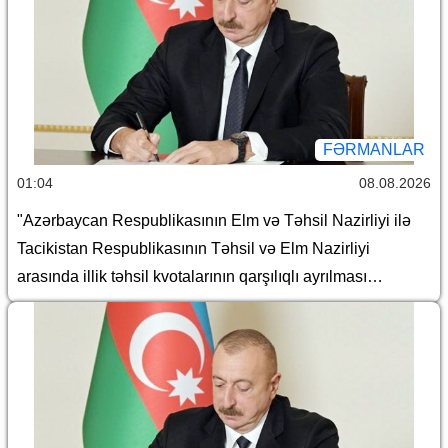
FƏRMANLAR
01:04
08.08.2026
"Azərbaycan Respublikasının Elm və Təhsil Nazirliyi ilə
Tacikistan Respublikasının Təhsil və Elm Nazirliyi
arasında illik təhsil kvotalarının qarşılıqlı ayrılması
haqqında Saziş"in təsdiq edilməsi barədə