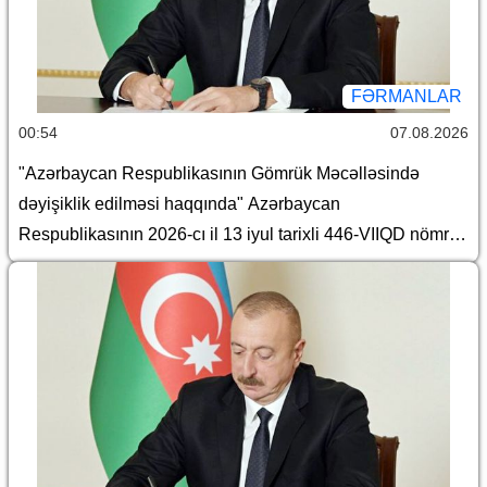
FƏRMANLAR
00:54
07.08.2026
"Azərbaycan Respublikasının Gömrük Məcəlləsində
dəyişiklik edilməsi haqqında" Azərbaycan
Respublikasının 2026-cı il 13 iyul tarixli 446-VIIQD nömrəli
Qanununun tətbiqi və bununla əlaqədar Azərbaycan
Respublikası Prezidentinin bəzi fərmanlarında və
Sərəncamında dəyişiklik edilməsi barədə