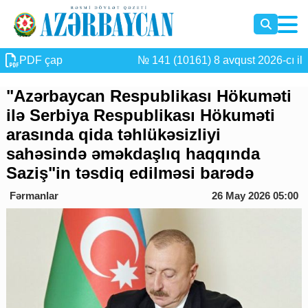
PDF çap
№ 141 (10161) 8 avqust 2026-cı il
"Azərbaycan Respublikası Hökuməti
ilə Serbiya Respublikası Hökuməti
arasında qida təhlükəsizliyi
sahəsində əməkdaşlıq haqqında
Saziş"in təsdiq edilməsi barədə
Fərmanlar
26 May 2026 05:00