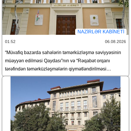
NAZIRLƏR KABINETI
01:52
06.08.2026
“Müvafiq bazarda sahələrin təmərküzləşmə səviyyəsinin
müəyyən edilməsi Qaydası”nın və “Rəqabət orqanı
tərəfindən təmərküzləşmələrin qiymətləndirilməsi
Qaydası”nın təsdiq edilməsi haqqında