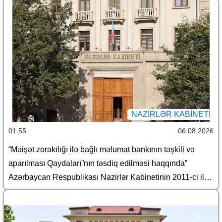
borc alınması və zəmanət verilməsi Qaydası”nın təsdiq
edilməsi haqqında” Azərbaycan Respublikası
Prezidentinin 2018-ci il 18 dekabr tarixli 410 nömrəli
Fərmanında dəyişiklik edilməsi barədə” Azərbaycan
Respublikası Prezidentinin 2023-cü il 9 yanvar tarixli 1957
nömrəli Fərmanında dəyişiklik edilməsi haqqında”
Azərbaycan Respublikası Prezidentinin 2026-cı il 15
yanvar tarixli 578 nömrəli Fərmanının icrası ilə əlaqədar
NAZIRLƏR KABINETI
Azərbaycan Respublikası Nazirlər Kabinetinin bəzi
01:55
06.08.2026
qərarlarında dəyişiklik edilməsi barədə
“Məişət zorakılığı ilə bağlı məlumat bankının təşkili və
aparılması Qaydaları”nın təsdiq edilməsi haqqında”
Azərbaycan Respublikası Nazirlər Kabinetinin 2011-ci il
19 dekabr tarixli 207 nömrəli Qərarında dəyişiklik edilməsi
barədə