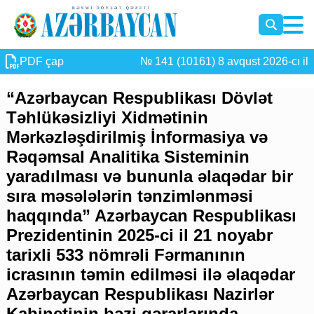
PDF çap
№ 141 (10161) 8 avqust 2026-cı il
“Azərbaycan Respublikası Dövlət
Təhlükəsizliyi Xidmətinin
Mərkəzləşdirilmiş İnformasiya və
Rəqəmsal Analitika Sisteminin
yaradılması və bununla əlaqədar bir
sıra məsələlərin tənzimlənməsi
haqqında” Azərbaycan Respublikası
Prezidentinin 2025-ci il 21 noyabr
tarixli 533 nömrəli Fərmanının
icrasının təmin edilməsi ilə əlaqədar
Azərbaycan Respublikası Nazirlər
Kabinetinin bəzi qərarlarında