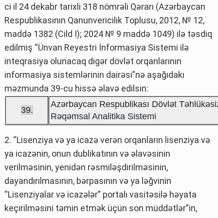
ci il 24 dekabr tarixli 318 nömrəli Qərarı (Azərbaycan
Respublikasının Qanunvericilik Toplusu, 2012, № 12,
maddə 1382 (Cild I); 2024 № 9 maddə 1049) ilə təsdiq
edilmiş “Ünvan Reyestri İnformasiya Sistemi ilə
inteqrasiya olunacaq digər dövlət orqanlarının
informasiya sistemlərinin dairəsi”nə aşağıdakı
məzmunda 39-cu hissə əlavə edilsin:
Azərbaycan Respublikası Dövlət Təhlükəsizl
39.
Rəqəmsal Analitika Sistemi
2. “Lisenziya və ya icazə verən orqanların lisenziya və
ya icazənin, onun dublikatının və əlavəsinin
verilməsinin, yenidən rəsmiləşdirilməsinin,
dayandırılmasının, bərpasının və ya ləğvinin
“Lisenziyalar və icazələr” portalı vasitəsilə həyata
keçirilməsini təmin etmək üçün son müddətlər”in,