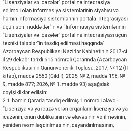
“Lisenziyalar və icazələr” portalına inteqrasiya
edilməli olan informasiya sistemlərinin siyahısı və
həmin informasiya sistemlərinin portala inteqrasiyası
üçün son müddətlər”in və “İnformasiya sistemlərinin
“Lisenziyalar və icazələr” portalına inteqrasiyası üçün
texniki tələblər”in təsdiq edilməsi haqqında”
Azərbaycan Respublikası Nazirlər Kabinetinin 2017-ci
il 29 dekabr tarixli 615 nömrəli Qərarında (Azərbaycan
Respublikasının Qanunvericilik Toplusu, 2017, № 12 (II
kitab), maddə 2560 (Cild I); 2025, № 2, maddə 196, №
9, maddə 877; 2026, № 1, maddə 93) aşağıdakı
dəyişikliklər edilsin:
2.1. həmin Qərarla təsdiq edilmiş 1 nömrəli əlavə -
“Lisenziya və ya icazə verən orqanların lisenziya və ya
icazənin, onun dublikatının və əlavəsinin verilməsinin,
yenidən rəsmiləşdirilməsinin, dayandırılmasının,