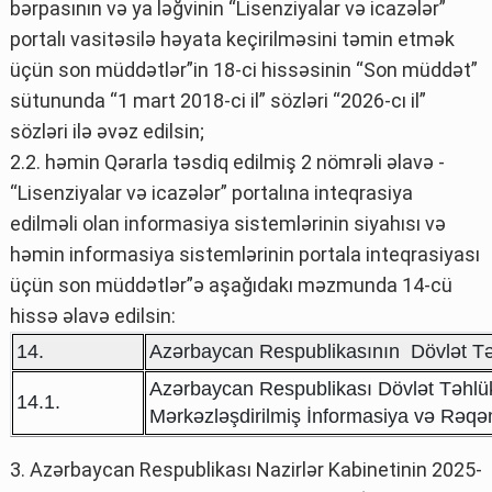
bərpasının və ya ləğvinin “Lisenziyalar və icazələr”
portalı vasitəsilə həyata keçirilməsini təmin etmək
üçün son müddətlər”in 18-ci hissəsinin “Son müddət”
sütununda “1 mart 2018-ci il” sözləri “2026-cı il”
sözləri ilə əvəz edilsin;
2.2. həmin Qərarla təsdiq edilmiş 2 nömrəli əlavə -
“Lisenziyalar və icazələr” portalına inteqrasiya
edilməli olan informasiya sistemlərinin siyahısı və
həmin informasiya sistemlərinin portala inteqrasiyası
üçün son müddətlər”ə aşağıdakı məzmunda 14-cü
hissə əlavə edilsin:
14.
Azərbaycan Respublikasının Dövlət Təh
Azərbaycan Respublikası Dövlət Təhlük
14.1.
Mərkəzləşdirilmiş İnformasiya və Rəqəm
3. Azərbaycan Respublikası Nazirlər Kabinetinin 2025-