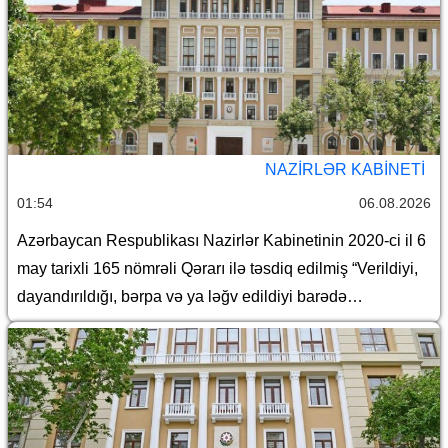
NAZIRLƏR KABINETI
01:54
06.08.2026
Azərbaycan Respublikası Nazirlər Kabinetinin 2020-ci il 6
may tarixli 165 nömrəli Qərarı ilə təsdiq edilmiş “Verildiyi,
dayandırıldığı, bərpa və ya ləğv edildiyi barədə
Azərbaycan Respublikasının Dövlət Gömrük Komitəsinə
məlumat göndərilməli olan lisenziyaların və icazələrin
Siyahısı”nda dəyişiklik edilməsi haqqında