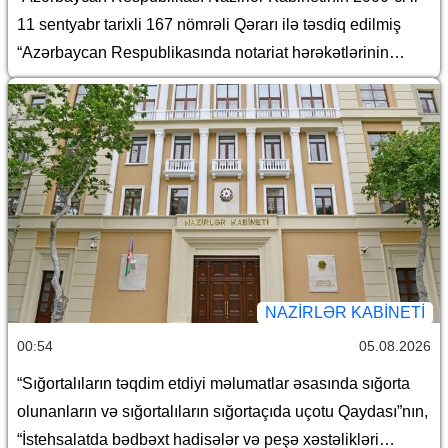
11 sentyabr tarixli 167 nömrəli Qərarı ilə təsdiq edilmiş
“Azərbaycan Respublikasında notariat hərəkətlərinin
aparılması qaydaları haqqında Təlimat”da dəyişiklik
edilməsi barədə
NAZIRLƏR KABINETI
00:54
05.08.2026
“Sığortalıların təqdim etdiyi məlumatlar əsasında sığorta
olunanların və sığortalıların sığortaçıda uçotu Qaydası”nın,
“İstehsalatda bədbəxt hadisələr və peşə xəstəlikləri