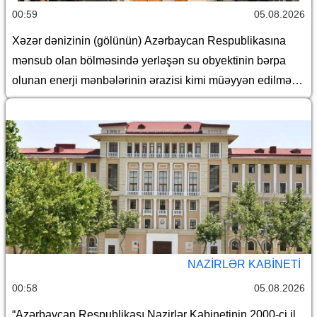
00:59
05.08.2026
Xəzər dənizinin (gölünün) Azərbaycan Respublikasına
mənsub olan bölməsində yerləşən su obyektinin bərpa
olunan enerji mənbələrinin ərazisi kimi müəyyən edilməsi
haqqında
NAZIRLƏR KABINETI
00:58
05.08.2026
“Azərbaycan Respublikası Nazirlər Kabinetinin 2000-ci il