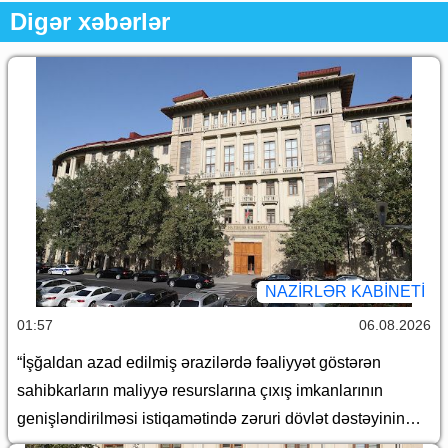
Digər xəbərlər
NAZIRLƏR KABINETI
01:57
06.08.2026
“İşğaldan azad edilmiş ərazilərdə fəaliyyət göstərən
sahibkarların maliyyə resurslarına çıxış imkanlarının
genişləndirilməsi istiqamətində zəruri dövlət dəstəyinin
gücləndirilməsi və “Azərbaycan Respublikası adından