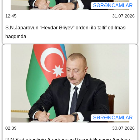
SƏRƏNCAMLAR
12:45
31.07.2026
S.N.Japarovun “Heydər Əliyev” ordeni ilə təltif edilməsi
haqqında
SƏRƏNCAMLAR
02:39
30.07.2026
R.N.Sadıqbəylinin Azərbaycan Respublikasının Avstriya