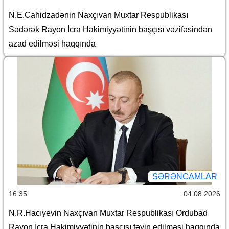
N.E.Cahidzadənin Naxçıvan Muxtar Respublikası
Sədərək Rayon İcra Hakimiyyətinin başçısı vəzifəsindən
azad edilməsi haqqında
SƏRƏNCAMLAR
16:35
04.08.2026
N.R.Hacıyevin Naxçıvan Muxtar Respublikası Ordubad
Rayon İcra Hakimiyyətinin başçısı təyin edilməsi haqqında