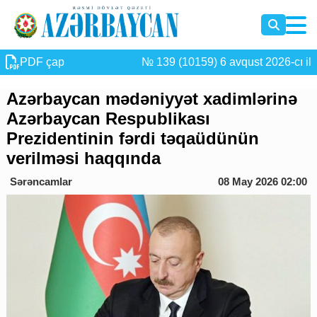
PDF çap
№ 139 (10159) 6 avqust 2026-cı il
Azərbaycan mədəniyyət xadimlərinə
Azərbaycan Respublikası
Prezidentinin fərdi təqaüdünün
verilməsi haqqında
Sərəncamlar
08 May 2026 02:00