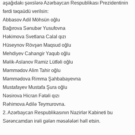
aşağıdakı şəxslərə Azərbaycan Respublikası Prezidentinin
fərdi təqaüdü verilsin:
Abbasov Adil Möhsün oğlu
Bağırova Sənubər Yusufovna
Həkimova Svetlana Calal qızı
Hüseynov Rövşən Maqsud oğlu
Mehdiyev Cahangir Yaqub oğlu
Məlik-Aslanov Ramiz Lütfəli oğlu
Məmmədov Alim Tahir oğlu
Məmmədova Rimma Şahbabayevna
Mustafayev Mustafa Şura oğlu
Nəsirova Hicran Fətəli qızı
Rəhimova Adilə Teymurovna.
2. Azərbaycan Respublikasının Nazirlər Kabineti bu
Sərəncamdan irəli gələn məsələləri həll etsin.