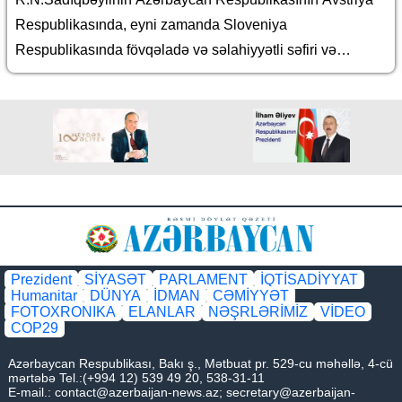
Respublikasında, eyni zamanda Sloveniya
Respublikasında fövqəladə və səlahiyyətli səfiri və
Azərbaycan Respublikasının BMT-nin Vyana şəhərindəki
bölməsində, Avropada Təhlükəsizlik və Əməkdaşlıq
Təşkilatı, BMT-nin Sənaye İnkişafı Təşkilatı, Nüvə Enerjisi
üzrə Beynəlxalq Agentliyi və Nüvə Sınaqlarının Tamamilə
Qadağan Olunması üzrə Müqavilə Təşkilatı yanında daimi
nümayəndəsi vəzifələrindən geri çağırılması haqqında
Prezident
SİYASƏT
PARLAMENT
İQTİSADİYYAT
Humanitar
DÜNYA
İDMAN
CƏMİYYƏT
FOTOXRONIKA
ELANLAR
NƏŞRLƏRİMİZ
VİDEO
COP29
Azərbaycan Respublikası, Bakı ş., Mətbuat pr. 529-cu məhəllə, 4-cü
mərtəbə Tel.:(+994 12) 539 49 20, 538-31-11
E-mail.:
contact@azerbaijan-news.az
;
secretary@azerbaijan-