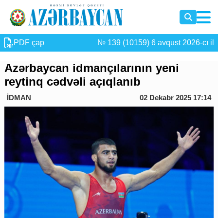
PDF çap
№ 139 (10159) 6 avqust 2026-cı il
Azərbaycan idmançılarının yeni
reytinq cədvəli açıqlanıb
İDMAN
02 Dekabr 2025 17:14