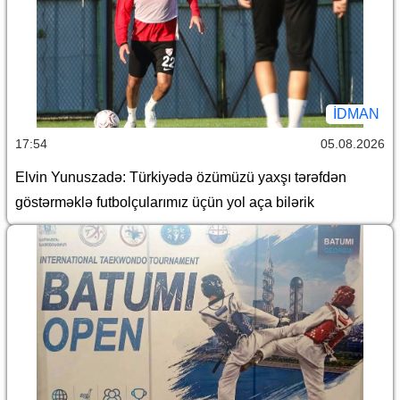
İDMAN
17:54
05.08.2026
Elvin Yunuszadə: Türkiyədə özümüzü yaxşı tərəfdən
göstərməklə futbolçularımız üçün yol aça bilərik