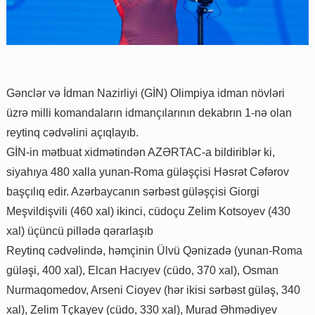
Gənclər və İdman Nazirliyi (GİN) Olimpiya idman növləri
üzrə milli komandaların idmançılarının dekabrın 1-nə olan
reytinq cədvəlini açıqlayıb.
GİN-in mətbuat xidmətindən AZƏRTAC-a bildiriblər ki,
siyahıya 480 xalla yunan-Roma güləşçisi Həsrət Cəfərov
başçılıq edir. Azərbaycanın sərbəst güləşçisi Giorgi
Meşvildişvili (460 xal) ikinci, cüdoçu Zelim Kotsoyev (430
xal) üçüncü pillədə qərarlaşıb
Reytinq cədvəlində, həmçinin Ülvü Qənizadə (yunan-Roma
güləşi, 400 xal), Elcan Hacıyev (cüdo, 370 xal), Osman
Nurmaqomedov, Arseni Cioyev (hər ikisi sərbəst güləş, 340
xal), Zelim Tçkayev (cüdo, 330 xal), Murad Əhmədiyev