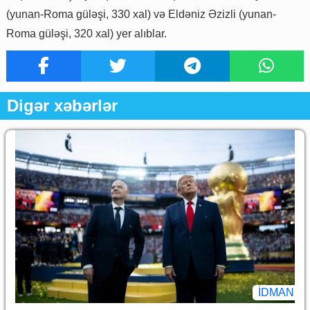
(yunan-Roma güləşi, 330 xal) və Eldəniz Əzizli (yunan-
Roma güləşi, 320 xal) yer alıblar.
Digər xəbərlər
İDMAN