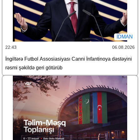
İDMAN
22:43
06.08.2026
İngiltərə Futbol Assosiasiyası Canni İnfantinoya dəstəyini
rəsmi şəkildə geri götürüb