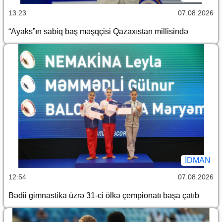
13:23
07.08.2026
“Ayaks”ın sabiq baş məşqçisi Qazaxıstan millisində
İDMAN
12:54
07.08.2026
Bədii gimnastika üzrə 31-ci ölkə çempionatı başa çatıb