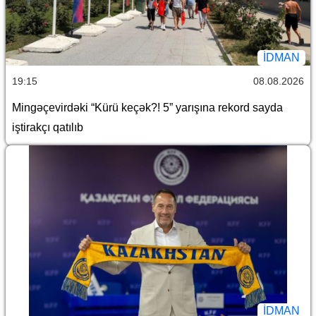
İDMAN
19:15
08.08.2026
Mingəçevirdəki “Kürü keçək?! 5” yarışına rekord sayda
iştirakçı qatılıb
İDMAN