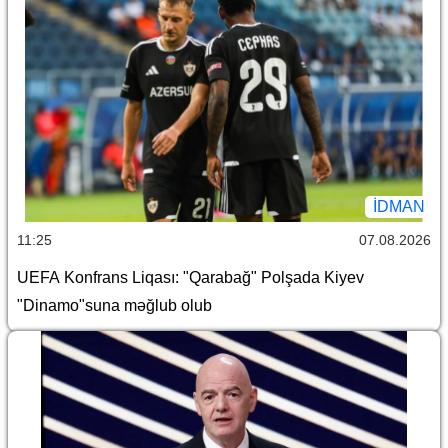
İDMAN
11:25
07.08.2026
UEFA Konfrans Liqası: "Qarabağ" Polşada Kiyev
"Dinamo"suna məğlub olub