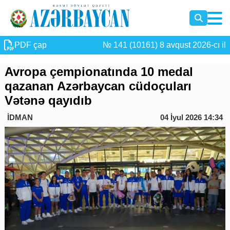
PDF çap
№ 141 (10161) 8 avqust 2026-cı il
Avropa çempionatında 10 medal
qazanan Azərbaycan cüdoçuları
Vətənə qayıdıb
İDMAN
04 İyul 2026 14:34