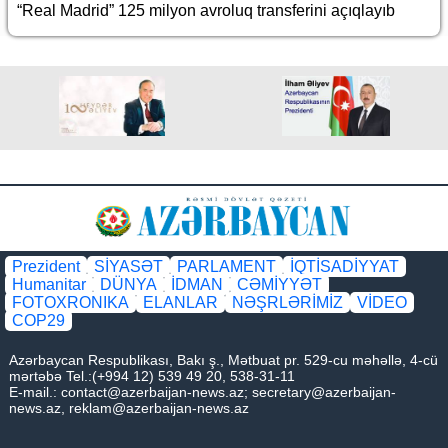
“Real Madrid” 125 milyon avroluq transferini açıqlayıb
Prezident
SİYASƏT
PARLAMENT
İQTİSADİYYAT
Humanitar
DÜNYA
İDMAN
CƏMİYYƏT
FOTOXRONIKA
ELANLAR
NƏŞRLƏRİMİZ
VİDEO
COP29
Azərbaycan Respublikası, Bakı ş., Mətbuat pr. 529-cu məhəllə, 4-cü
mərtəbə Tel.:(+994 12) 539 49 20, 538-31-11
E-mail.:
contact@azerbaijan-news.az
;
secretary@azerbaijan-
news.az
,
reklam@azerbaijan-news.az