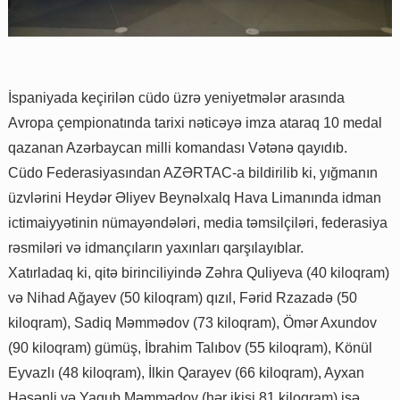
İspaniyada keçirilən cüdo üzrə yeniyetmələr arasında
Avropa çempionatında tarixi nəticəyə imza ataraq 10 medal
qazanan Azərbaycan milli komandası Vətənə qayıdıb.
Cüdo Federasiyasından AZƏRTAC-a bildirilib ki, yığmanın
üzvlərini Heydər Əliyev Beynəlxalq Hava Limanında idman
ictimaiyyətinin nümayəndələri, media təmsilçiləri, federasiya
rəsmiləri və idmançıların yaxınları qarşılayıblar.
Xatırladaq ki, qitə birinciliyində Zəhra Quliyeva (40 kiloqram)
və Nihad Ağayev (50 kiloqram) qızıl, Fərid Rzazadə (50
kiloqram), Sadiq Məmmədov (73 kiloqram), Ömər Axundov
(90 kiloqram) gümüş, İbrahim Talıbov (55 kiloqram), Könül
Eyvazlı (48 kiloqram), İlkin Qarayev (66 kiloqram), Ayxan
Həsənli və Yaqub Məmmədov (hər ikisi 81 kiloqram) isə