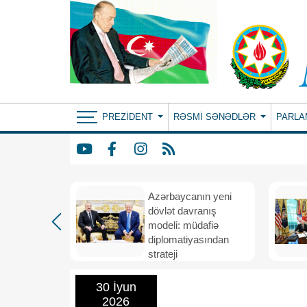
PREZIDENT
RƏSMI SƏNƏDLƏR
PARLA
Azərbaycanın yeni
bir il
dövlət davranış
ubi
modeli: müdafiə
eni
diplomatiyasından
nizamı və
strateji
n strateji
təşəbbüskarlığa
30 İyun
2026