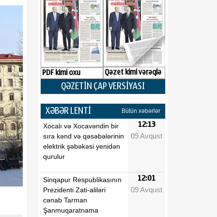
Qəzet kimi vərəqlə
PDF kimi oxu
QƏZETİN ÇAP VERSİYASI
XƏBƏR LENTİ
Bütün xəbərlər
12:13
Xocalı və Xocavəndin bir
09 Avqust
sıra kənd və qəsəbələrinin
elektrik şəbəkəsi yenidən
qurulur
12:01
Sinqapur Respublikasının
09 Avqust
Prezidenti Zati-aliləri
cənab Tarman
Şanmuqaratnama