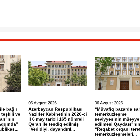
06 Avqust 2026
06 Avqust 2026
ilə bağlı
Azərbaycan Respublikası
“Müvafiq bazarda sah
təşkili və
Nazirlər Kabinetinin 2020-ci
təmərküzləşmə
arı”nın
il 6 may tarixli 165 nömrəli
səviyyəsinin müəyyə
haqqında”
Qərarı ilə təsdiq edilmiş
edilməsi Qaydası”nın
blikas...
“Verildiyi, dayandırıl...
“Rəqabət orqanı tərə
təmərküzləşmələri...