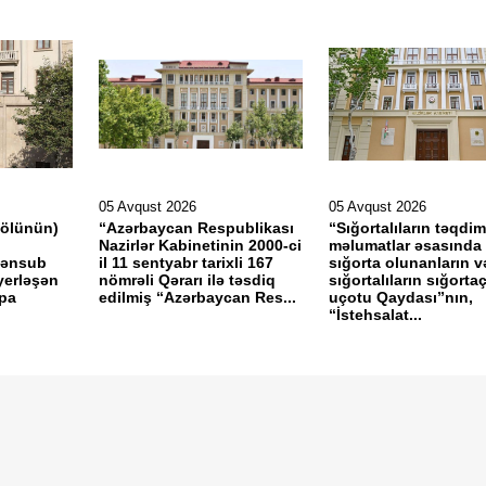
05 Avqust 2026
05 Avqust 2026
gölünün)
“Azərbaycan Respublikası
“Sığortalıların təqdim
Nazirlər Kabinetinin 2000-ci
məlumatlar əsasında
mənsub
il 11 sentyabr tarixli 167
sığorta olunanların v
yerləşən
nömrəli Qərarı ilə təsdiq
sığortalıların sığorta
rpa
edilmiş “Azərbaycan Res...
uçotu Qaydası”nın,
“İstehsalat...