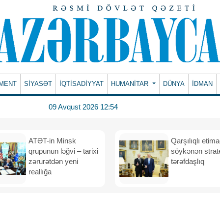
MENT
SİYASƏT
İQTİSADİYYAT
HUMANITAR
DÜNYA
İDMAN
09 Avqust 2026 12:54
ATƏT-in Minsk
Qarşılıqlı etim
qrupunun ləğvi – tarixi
söykənən strate
zərurətdən yeni
tərəfdaşlıq
reallığa