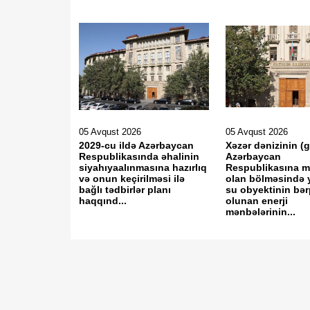
05 Avqust 2026
05 Avqust 2026
2029-cu ildə Azərbaycan
Xəzər dənizinin (
Respublikasında əhalinin
Azərbaycan
siyahıyaalınmasına hazırlıq
Respublikasına 
və onun keçirilməsi ilə
olan bölməsində 
bağlı tədbirlər planı
su obyektinin bə
haqqınd...
olunan enerji
mənbələrinin...