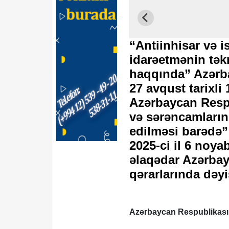
“Antiinhisar və i
idarəetmənin təkm
haqqında” Azərba
27 avqust tarixli
Azərbaycan Respu
və sərəncamların
edilməsi barədə”
2025-ci il 6 noyab
əlaqədar Azərbay
qərarlarında dəy
Azərbaycan Respublikası