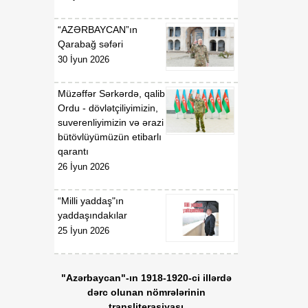
“AZƏRBAYCAN”ın
Qarabağ səfəri
30 İyun 2026
Müzəffər Sərkərdə, qalib
Ordu - dövlətçiliyimizin,
suverenliyimizin və ərazi
bütövlüyümüzün etibarlı
qarantı
26 İyun 2026
“Milli yaddaş"ın
yaddaşındakılar
25 İyun 2026
"Azərbaycan"-ın 1918-1920-ci illərdə
dərc olunan nömrələrinin
transliterasiyası