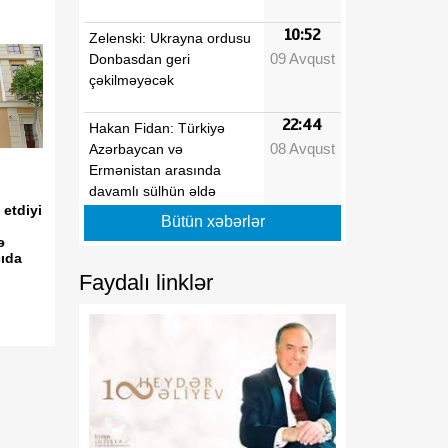
10:52
Zelenski: Ukrayna ordusu
09 Avqust
Donbasdan geri
çəkilməyəcək
22:44
Hakan Fidan: Türkiyə
08 Avqust
Azərbaycan və
Ermənistan arasında
davamlı sülhün əldə
 etdiyi
edilməsi səylərini
Bütün xəbərlər
dəstəkləyir
ə
çıda
Faydalı linklər
22:10
Bakıdan Limaya uzanan
08 Avqust
yeni körpü: Azərbaycanın
Perudakı strateji
sərmayəsi
22:00
MDU və Azərbaycan
08 Avqust
Texniki Universiteti birgə
kadr hazırlığına başlayır