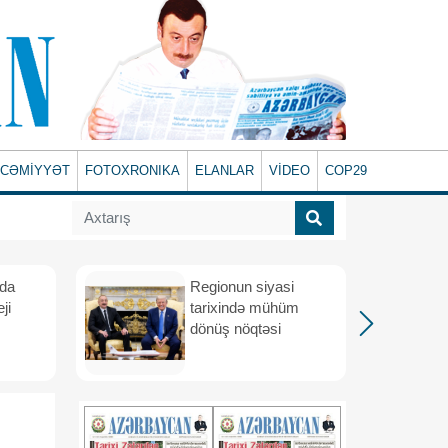
CƏMİYYƏT
FOTOXRONIKA
ELANLAR
VİDEO
COP29
ada
Regionun siyasi
ji
tarixində mühüm
dönüş nöqtəsi