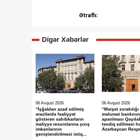
Ətraflı:
Digər Xəbərlər
06 Avqust 2026
06 Avqust 2026
“İşğaldan azad edilmiş
“Məişət zorakılığı 
ərazilərdə fəaliyyət
məlumat bankının 
göstərən sahibkarların
aparılması Qaydal
maliyyə resurslarına çıxış
təsdiq edilməsi 
imkanlarının
Azərbaycan Respu
genişləndirilməsi istiq...