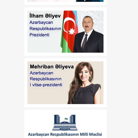
21:45
Paytaxtın Yasamal
08 Avqust
rayonunda keçirilən
ödənişsiz skrinninq
aksiyasında 400-ə yaxın
qadın müayinə olunub
21:30
Xocavənddə buldozerin
08 Avqust
minaya düşməsi ilə bağlı
araşdırma aparılır
21:15
Prezident İlham Əliyev
08 Avqust
Vaşinqton Zirvə
Görüşünün ildönümü
münasibətilə ABŞ
Prezidentinə məktub
ünvanlayıb
21:00
Vaşinqton görüşü
08 Avqust
regionda inkişaf və