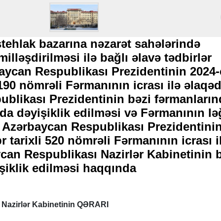
stehlak bazarına nəzarət sahələrində
illəşdirilməsi ilə bağlı əlavə tədbirlər
ycan Respublikası Prezidentinin 2024-c
 190 nömrəli Fərmanının icrası ilə əlaqə
blikası Prezidentinin bəzi fərmanların
da dəyişiklik edilməsi və Fərmanının lə
 Azərbaycan Respublikası Prezidentini
r tarixli 520 nömrəli Fərmanının icrası i
can Respublikası Nazirlər Kabinetinin 
işiklik edilməsi haqqında
 Nazirlər Kabinetinin QƏRARI