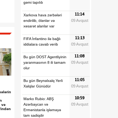
gəmi tapılıb
11:14
Xarkova hava zərbələri
09 Avqust
endirilib, ölənlər və
xəsarət alanlar var
11:13
FIFA İnfantino ilə bağlı
09 Avqust
iddialara cavab verib
11:08
Bu gün DOST Agentliyinin
09 Avqust
yaranmasının 8 ili tamam
olur
11:05
Bu gün Beynəlxalq Yerli
09 Avqust
Xalqlar Günüdür
ələrin
10:59
Marko Rubio: ABŞ
n
09 Avqust
Azərbaycan və
 və
findən
Ermənistanla işləməyə
tam sadiqdir