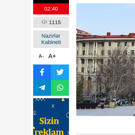
02:40
1115
Nazirlər
Kabineti
A+
A-