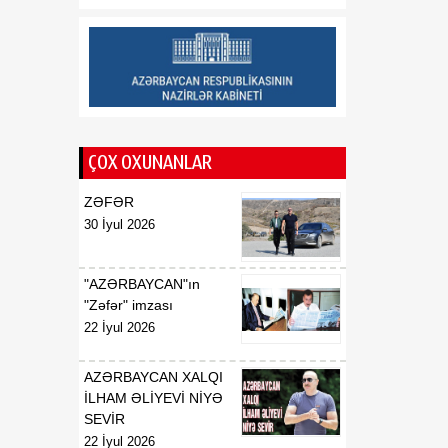
tərəqqiyə yol açıb
20:30
Vaşinqton Bəyannaməsi –
08 Avqust
qlobal xaos fonunda
işləyən sülh modeli
ÇOX OXUNANLAR
ZƏFƏR
30 İyul 2026
"AZƏRBAYCAN"ın
"Zəfər" imzası
22 İyul 2026
AZƏRBAYCAN XALQI
İLHAM ƏLİYEVİ NİYƏ
SEVİR
22 İyul 2026