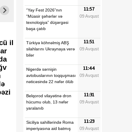
11:57
“Yay Fest 2026”nın
09 Avqust
“Müasir şəhərlər və
texnologiya” düşərgəsi
başa çatıb
ü il
11:51
Türkiyə köhnəlmiş ABŞ
09 Avqust
silahlarını Ukraynaya verə
dar
bilər
da
ğv
11:44
Nigerdə sərnişin
n
09 Avqust
avtobuslarının toqquşması
nəticəsində 22 nəfər ölüb
lə
bəzi
11:31
Belqorod vilayətinə dron
09 Avqust
hücumu olub, 13 nəfər
yaralanıb
11:23
Siciliya sahillərində Roma
09 Avqust
imperiyasına aid batmış