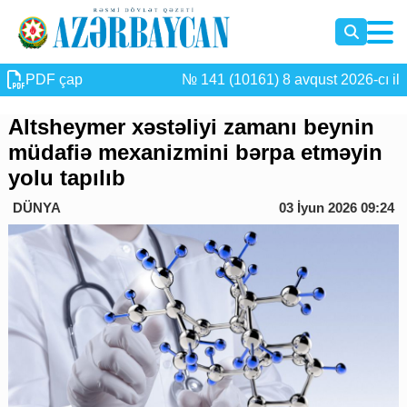
PDF çap
№ 141 (10161) 8 avqust 2026-cı il
Altsheymer xəstəliyi zamanı beynin
müdafiə mexanizmini bərpa etməyin
yolu tapılıb
DÜNYA
03 İyun 2026 09:24