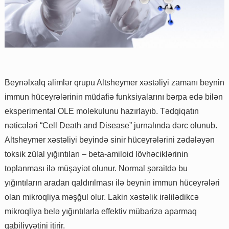
Beynəlxalq alimlər qrupu Altsheymer xəstəliyi zamanı beynin
immun hüceyrələrinin müdafiə funksiyalarını bərpa edə bilən
eksperimental OLE molekulunu hazırlayıb. Tədqiqatın
nəticələri “Cell Death and Disease” jurnalında dərc olunub.
Altsheymer xəstəliyi beyində sinir hüceyrələrini zədələyən
toksik zülal yığıntıları – beta-amiloid lövhəciklərinin
toplanması ilə müşayiət olunur. Normal şəraitdə bu
yığıntıların aradan qaldırılması ilə beynin immun hüceyrələri
olan mikroqliya məşğul olur. Lakin xəstəlik irəlilədikcə
mikroqliya belə yığıntılarla effektiv mübarizə aparmaq
qabiliyyətini itirir.