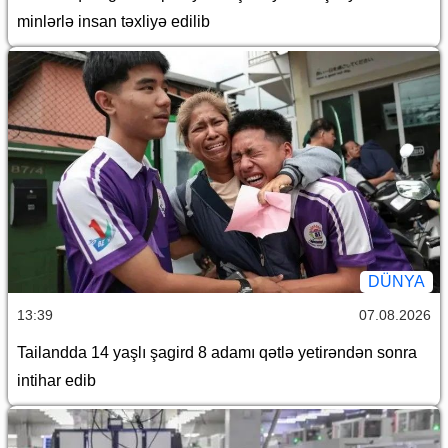
minlərlə insan təxliyə edilib
DÜNYA
13:39
07.08.2026
Tailandda 14 yaşlı şagird 8 adamı qətlə yetirəndən sonra
intihar edib