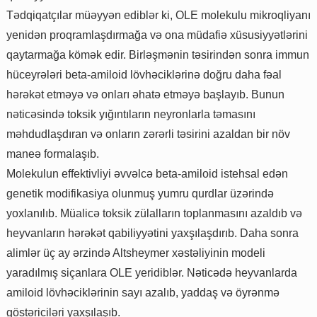
Tədqiqatçılar müəyyən ediblər ki, OLE molekulu mikroqliyanı
yenidən proqramlaşdırmağa və ona müdafiə xüsusiyyətlərini
qaytarmağa kömək edir. Birləşmənin təsirindən sonra immun
hüceyrələri beta-amiloid lövhəciklərinə doğru daha fəal
hərəkət etməyə və onları əhatə etməyə başlayıb. Bunun
nəticəsində toksik yığıntıların neyronlarla təmasını
məhdudlaşdıran və onların zərərli təsirini azaldan bir növ
maneə formalaşıb.
Molekulun effektivliyi əvvəlcə beta-amiloid istehsal edən
genetik modifikasiya olunmuş yumru qurdlar üzərində
yoxlanılıb. Müalicə toksik zülalların toplanmasını azaldıb və
heyvanların hərəkət qabiliyyətini yaxşılaşdırıb. Daha sonra
alimlər üç ay ərzində Altsheymer xəstəliyinin modeli
yaradılmış siçanlara OLE yeridiblər. Nəticədə heyvanlarda
amiloid lövhəciklərinin sayı azalıb, yaddaş və öyrənmə
göstəriciləri yaxşılaşıb.