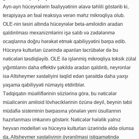
Ayrı-ayrı hüceyrələrin fəaliyyətinin əlavə təhlili göstərib ki,
terapiyaya ən fəal reaksiya verən məhz mikroqliya olub.
OLE-nin təsiri altında hüceyrələr beta-amiloidin aradan
qaldırılması mexanizmlərini işə salıb və zədələnmə
ocaqlarına doğru hərəkət etmək qabiliyyətini bərpa edib.
Hüceyrə kulturları üzərində aparılan təcrübələr də bu
nəticələri təsdiqləyib. OLE ilə işlənmiş mikroqliya toksik zülal
yığıntılarını daha effektiv şəkildə aradan qaldırıb, neyronlar
isə Altsheymer xəstəliyini təqlid edən şəraitdə daha yaxşı
yaşama qabiliyyəti nümayiş etdiriblər.
Tədqiqatın müəlliflərinin sözlərinə görə, bu nəticələr
müalicənin amiloid lövhəciklərinin özünə deyil, beynin təbii
müdafiə sisteminin bərpasına yönələn yeni üsullarının
hazırlanması imkanını göstərir. Nəticələr hələlik yalnız
heyvan modelləri və hüceyrə kulturları üzərində əldə olunsa
da, Altsheymer xəstəliyinin öyrənilməsi istiqamətində