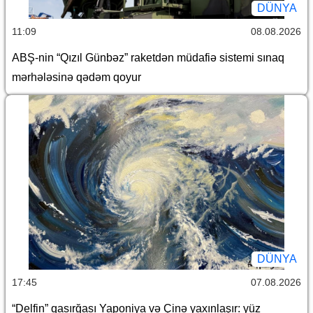
DÜNYA
11:09
08.08.2026
ABŞ-nin “Qızıl Günbəz” raketdən müdafiə sistemi sınaq
mərhələsinə qədəm qoyur
DÜNYA
17:45
07.08.2026
“Delfin” qasırğası Yaponiya və Çinə yaxınlaşır: yüz