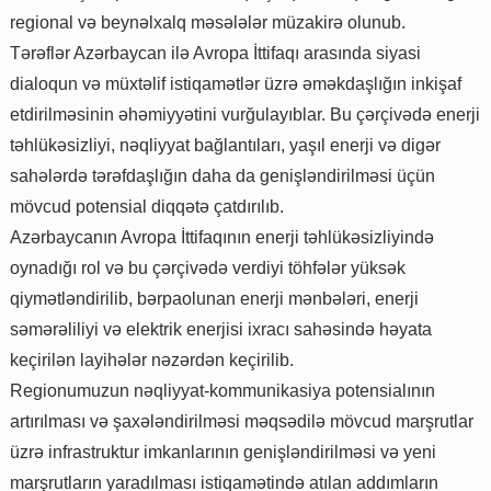
regional və beynəlxalq məsələlər müzakirə olunub.
Tərəflər Azərbaycan ilə Avropa İttifaqı arasında siyasi
dialoqun və müxtəlif istiqamətlər üzrə əməkdaşlığın inkişaf
etdirilməsinin əhəmiyyətini vurğulayıblar. Bu çərçivədə enerji
təhlükəsizliyi, nəqliyyat bağlantıları, yaşıl enerji və digər
sahələrdə tərəfdaşlığın daha da genişləndirilməsi üçün
mövcud potensial diqqətə çatdırılıb.
Azərbaycanın Avropa İttifaqının enerji təhlükəsizliyində
oynadığı rol və bu çərçivədə verdiyi töhfələr yüksək
qiymətləndirilib, bərpaolunan enerji mənbələri, enerji
səmərəliliyi və elektrik enerjisi ixracı sahəsində həyata
keçirilən layihələr nəzərdən keçirilib.
Regionumuzun nəqliyyat-kommunikasiya potensialının
artırılması və şaxələndirilməsi məqsədilə mövcud marşrutlar
üzrə infrastruktur imkanlarının genişləndirilməsi və yeni
marşrutların yaradılması istiqamətində atılan addımların