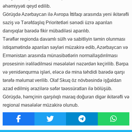
əhəmiyyəti qeyd edilib.
Görüşdə Azərbaycan ilə Avropa İttifaqı arasında yeni ikitərəfli
saziş və Tərəfdaşlıq Prioritetləri sənədi üzrə aparılan
danışıqlar barədə fikir mübadiləsi aparılıb.
Tərəflər regionda davamlı sülh və sabitliyin təmin olunması
istiqamətində aparılan səyləri müzakirə edib, Azərbaycan və
Ermənistan arasında münasibətlərin normallaşdırılması
prosesinin irəlilədilməsi məsələləri nəzərdən keçirilib. Bərpa
və yenidənqurma işləri, eləcə də mina təhdidi barədə qarşı
tərəfə məlumat verilib. Olaf Skuq öz növbəsində işğaldan
azad edilmiş ərazilərə səfər təəssüratları ilə bölüşüb.
Görüşdə, həmçinin qarşılıqlı maraq doğuran digər ikitərəfli və
regional məsələlər müzakirə olunub.