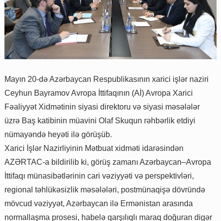
Mayın 20-də Azərbaycan Respublikasının xarici işlər naziri
Ceyhun Bayramov Avropa İttifaqının (Aİ) Avropa Xarici
Fəaliyyət Xidmətinin siyasi direktoru və siyasi məsələlər
üzrə Baş katibinin müavini Olaf Skuqun rəhbərlik etdiyi
nümayəndə heyəti ilə görüşüb.
Xarici İşlər Nazirliyinin Mətbuat xidməti idarəsindən
AZƏRTAC-a bildirilib ki, görüş zamanı Azərbaycan–Avropa
İttifaqı münasibətlərinin cari vəziyyəti və perspektivləri,
regional təhlükəsizlik məsələləri, postmünaqişə dövründə
mövcud vəziyyət, Azərbaycan ilə Ermənistan arasında
normallaşma prosesi, habelə qarşılıqlı maraq doğuran digər