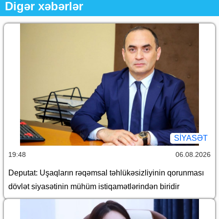
Digər xəbərlər
SİYASƏT
19:48
06.08.2026
Deputat: Uşaqların rəqəmsal təhlükəsizliyinin qorunması
dövlət siyasətinin mühüm istiqamətlərindən biridir