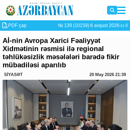
PDF çap
№ 139 (10159) 6 avqust 2026-cı il
Aİ-nin Avropa Xarici Fəaliyyət
Xidmətinin rəsmisi ilə regional
təhlükəsizlik məsələləri barədə fikir
mübadiləsi aparılıb
SİYASƏT
20 May 2026 21:39