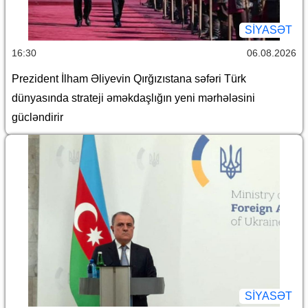
SİYASƏT
16:30
06.08.2026
Prezident İlham Əliyevin Qırğızıstana səfəri Türk
dünyasında strateji əməkdaşlığın yeni mərhələsini
gücləndirir
SİYASƏT