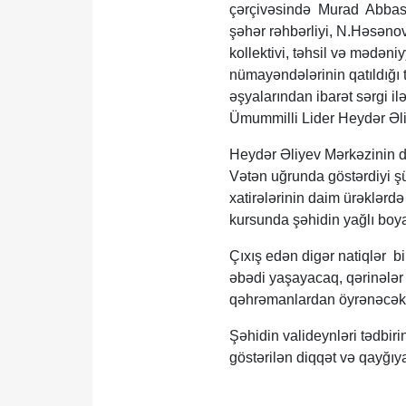
çərçivəsində Murad Abbaso
şəhər rəhbərliyi, N.Həsəno
kollektivi, təhsil və mədəniyy
nümayəndələrinin qatıldığı
əşyalarından ibarət sərgi i
Ümummilli Lider Heydər Əliye
Heydər Əliyev Mərkəzinin 
Vətən uğrunda göstərdiyi ş
xatirələrinin daim ürəklərd
kursunda şəhidin yağlı boya
Çıxış edən digər natiqlər b
əbədi yaşayacaq, qərinələr
qəhrəmanlardan öyrənəcə
Şəhidin valideynləri tədbiri
göstərilən diqqət və qayğıya