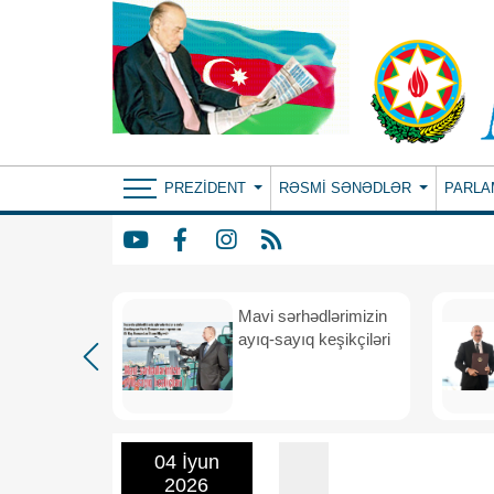
PREZIDENT
RƏSMI SƏNƏDLƏR
PARLA
Mavi sərhədlərimizin
nın
ayıq-sayıq keşikçiləri
eni dövr
04 İyun
2026