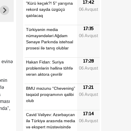
17:42
"Kürü keçək?! 5" yarışına
06 Avqust
rekord sayda üzgüçü
qatılacaq
17:35
Türkiyənin media
06 Avqust
nümayəndələri Ağdam
Sənaye Parkında istehsal
prosesi ilə tanış olublar
17:28
ğ evinə
Hakan Fidan: Suriya
06 Avqust
problemlərin həllinə töhfə
verən aktora çevrilir
ənin
lə
17:21
BMU məzunu “Chevening”
06 Avqust
a
təqaüd proqramının qalibi
olub
unması
unda",
17:14
Cavid Vəliyev: Azərbaycan
06 Avqust
ilə Türkiyə arasında media
və ekspert müstəvisində