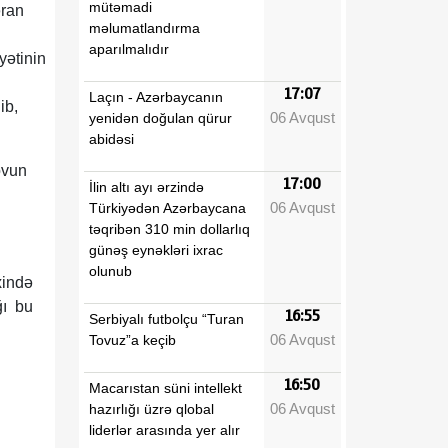
mütəmadi
əran
məlumatlandırma
aparılmalıdır
yyətinin
17:07
Laçın - Azərbaycanın
ib,
06 Avqust
yenidən doğulan qürur
abidəsi
ovun
17:00
İlin altı ayı ərzində
06 Avqust
Türkiyədən Azərbaycana
təqribən 310 min dollarlıq
günəş eynəkləri ixrac
olunub
xində
ğı bu
16:55
Serbiyalı futbolçu “Turan
06 Avqust
Tovuz”a keçib
16:50
Macarıstan süni intellekt
06 Avqust
hazırlığı üzrə qlobal
liderlər arasında yer alır