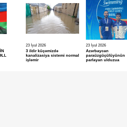
23 İyul 2026
23 İyul 2026
İN
3 ildir küçəmizdə
Azərbaycan
ƏLL
kanalizasiya sistemi normal
paraüzgüçülüyünün
işləmir
parlayan ulduzua