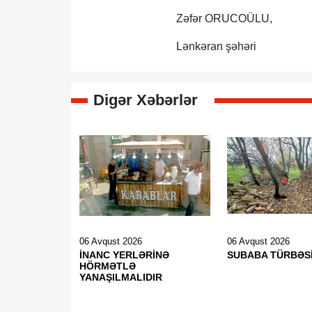
Zəfər ORUCOÜLU,
Lənkəran şəhəri
Digər Xəbərlər
06 Avqust 2026
06 Avqust 2026
İNANC YERLƏRİNƏ
SUBABA TÜRBƏS
HÖRMƏTLƏ
YANAŞILMALIDIR