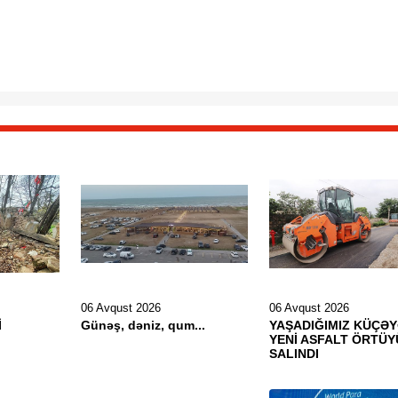
06 Avqust 2026
06 Avqust 2026
İ
Günəş, dəniz, qum...
YAŞADIĞIMIZ KÜÇƏ
YENİ ASFALT ÖRTÜY
SALINDI