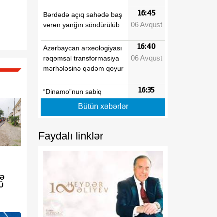
16:45
Bərdədə açıq sahədə baş
06 Avqust
verən yanğın söndürülüb
16:40
Azərbaycan arxeologiyası
06 Avqust
rəqəmsal transformasiya
mərhələsinə qədəm qoyur
16:35
“Dinamo”nun sabiq
06 Avqust
futbolçusu: “Qarabağ”ın
Bütün xəbərlər
səviyyəsi kifayət qədər
yüksəkdir
Faydalı linklər
16:30
Prezident İlham Əliyevin
06 Avqust
Qırğızıstana səfəri Türk
dünyasında strateji
əməkdaşlığın yeni
YƏ
Ü
mərhələsini gücləndirir
16:25
Astronomlar Günəşin