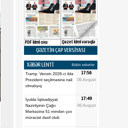
Qəzet kimi vərəqlə
PDF kimi oxu
QƏZETİN ÇAP VERSİYASI
XƏBƏR LENTİ
Bütün xəbərlər
17:56
Tramp: Vensin 2028-ci ildə
06 Avqust
Prezident seçilməsinə nail
olmalıyıq
17:49
İyulda İqtisadiyyat
06 Avqust
Nazirliyinin Çağrı
Mərkəzinə 51 mindən çox
müraciət daxil olub