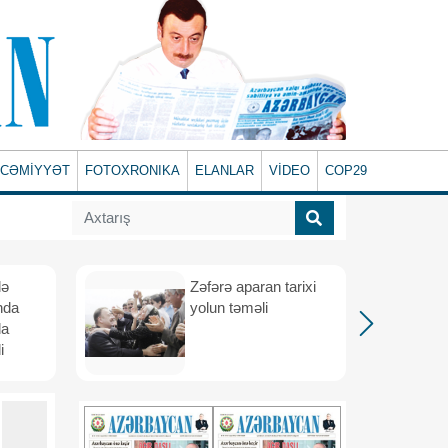
CƏMİYYƏT
FOTOXRONIKA
ELANLAR
VİDEO
COP29
lə
Zəfərə aparan tarixi
nda
yolun təməli
da
i