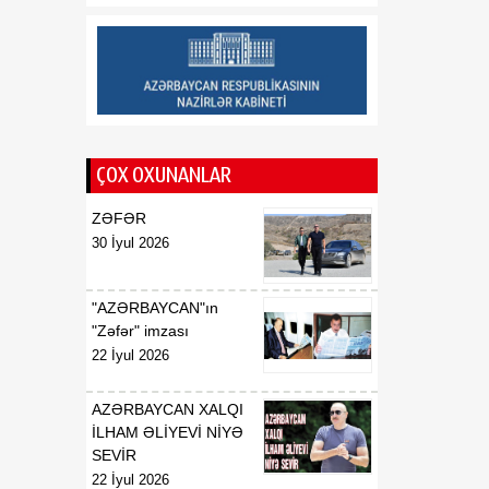
15:59
“Qarabağ” yatağında
06 Avqust
aparılan tədqiqat
nəticəsində əldə olunmuş
məlumatların emalı davam
edir
ÇOX OXUNANLAR
ZƏFƏR
30 İyul 2026
"AZƏRBAYCAN"ın
"Zəfər" imzası
22 İyul 2026
AZƏRBAYCAN XALQI
İLHAM ƏLİYEVİ NİYƏ
SEVİR
22 İyul 2026