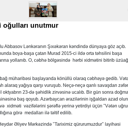
 oğulları unutmur
ğlu Abbasov Lənkəranın Şıxəkəran kəndində dünyaya göz açıb.
unda boya-başa çatan Murad 2015-ci ildə orta təhsilini başa
rına yollanıb. O, cəbhə bölgəsində hərbi xidmətini bitirib üzüa
rabağ müharibəsi başlayanda könüllü olaraq cəbhəyə gedib. Vət
silah alaraq yağıya qarşı vuruşub. Neçə-neçə qanlı savaşdan zəfər
il oktyabrın 23-də şəhidlik zirvəsinə ucalıb. Bir gün sonra doğm
sinəsinə baş qoyub. Azərbaycan ərazilərinin işğaldan azad ol
və xidməti vəzifələrini şərəflə yerinə yetirdiyi üçün "Vətən uğr
ğına görə medalları ilə təltif edilib.
eydər Əliyev Mərkəzində "Tariximiz qürurumuzdur" layihəsi