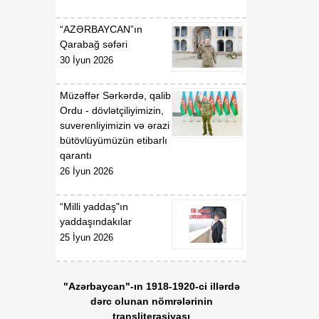
“AZƏRBAYCAN”ın
Qarabağ səfəri
30 İyun 2026
Müzəffər Sərkərdə, qalib
Ordu - dövlətçiliyimizin,
suverenliyimizin və ərazi
bütövlüyümüzün etibarlı
qarantı
26 İyun 2026
“Milli yaddaş"ın
yaddaşındakılar
25 İyun 2026
"Azərbaycan"-ın 1918-1920-ci illərdə
dərc olunan nömrələrinin
transliterasiyası