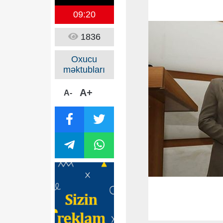
09:20
1836
Oxucu
məktubları
A+
A-