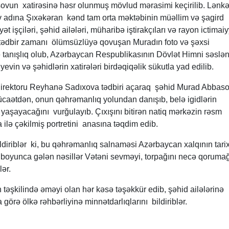
vun xatirəsinə həsr olunmuş mövlud mərasimi keçirilib. Lənk
v adına Şıxəkəran kənd tam orta məktəbinin müəllim və şagird
ət işçiləri, şəhid ailələri, müharibə iştirakçıları və rayon ictimai
 tədbir zamanı ölümsüzlüyə qovuşan Muradın foto və şəxsi
lə tanışlıq olub, Azərbaycan Respublikasının Dövlət Himni səslən
vin və şəhidlərin xatirələri birdəqiqəlik sükutla yad edilib.
direktoru Reyhanə Sadıxova tədbiri açaraq şəhid Murad Abbas
ücaətdən, onun qəhrəmanlıq yolundan danışıb, belə igidlərin
ə yaşayacağını vurğulayıb. Çıxışını bitirən natiq mərkəzin rəsm
 ilə çəkilmiş portretini anasına təqdim edib.
ildiriblər ki, bu qəhrəmanlıq salnaməsi Azərbaycan xalqının tari
 boyunca gələn nəsillər Vətəni sevməyi, torpağını necə qoruma
klər.
n təşkilində əməyi olan hər kəsə təşəkkür edib, şəhid ailələrinə
 görə ölkə rəhbərliyinə minnətdarlıqlarını bildiriblər.