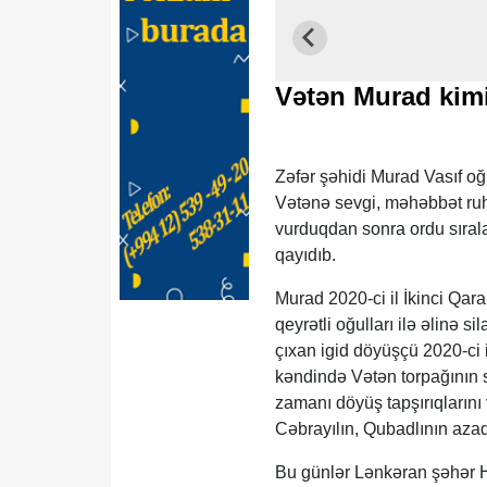
Vətən Murad kimi
Zəfər şəhidi Murad Vasıf o
Vətənə sevgi, məhəbbət ruh
vurduqdan sonra ordu sırala
qayıdıb.
Murad 2020-ci il İkinci Qa
qeyrətli oğulları ilə əlinə 
çıxan igid döyüşçü 2020-ci 
kəndində Vətən torpağının 
zamanı döyüş tapşırıqlarını 
Cəbrayılın, Qubadlının azadlı
Bu günlər Lənkəran şəhər H