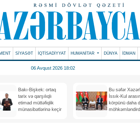
MENT
SİYASƏT
İQTİSADİYYAT
HUMANITAR
DÜNYA
İDMAN
06 Avqust 2026 18:02
Bakı-Bişkek: ortaq
Bu səfər Xəzər
tarix və qarşılıqlı
İssık-Kul arası
etimad müttəfiqlik
körpünü daha 
münasibətlərinə keçir
möhkəmləndird