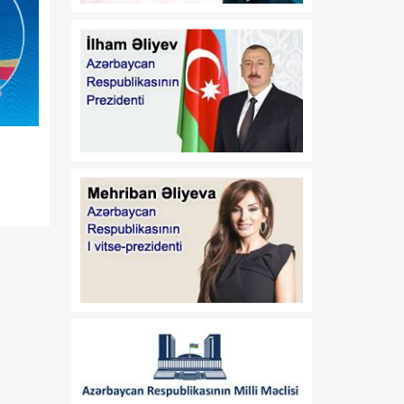
06 Avqust
yaxın məsafədən ən
mükəmməl şəklini əldə
ediblər
16:20
bp yarım ildə
06 Avqust
Azərbaycanda sponsorluq
etdiyi layihələrə 0,9 milyon
dollar xərcləyib
16:15
Suriya limanlarının
06 Avqust
kommersiya fəaliyyəti
genişlənir
16:10
Metrologiya sahəsi üzrə
06 Avqust
yeni dövlət standartları
qəbul edilib
16:05
Slavik Alxasov “Araz-
06 Avqust
Naxçıvan”ı tərk edib