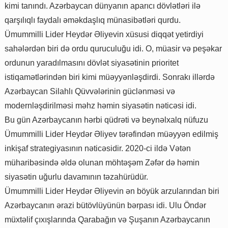
kimi tanındı. Azərbaycan dünyanın aparıcı dövlətləri ilə
qarşılıqlı faydalı əməkdaşlıq münasibətləri qurdu.
Ümummilli Lider Heydər Əliyevin xüsusi diqqət yetirdiyi
sahələrdən biri də ordu quruculuğu idi. O, müasir və peşəkar
ordunun yaradılmasını dövlət siyasətinin prioritet
istiqamətlərindən biri kimi müəyyənləşdirdi. Sonrakı illərdə
Azərbaycan Silahlı Qüvvələrinin güclənməsi və
modernləşdirilməsi məhz həmin siyasətin nəticəsi idi.
Bu gün Azərbaycanın hərbi qüdrəti və beynəlxalq nüfuzu
Ümummilli Lider Heydər Əliyev tərəfindən müəyyən edilmiş
inkişaf strategiyasının nəticəsidir. 2020-ci ildə Vətən
müharibəsində əldə olunan möhtəşəm Zəfər də həmin
siyasətin uğurlu davamının təzahürüdür.
Ümummilli Lider Heydər Əliyevin ən böyük arzularından biri
Azərbaycanın ərazi bütövlüyünün bərpası idi. Ulu Öndər
müxtəlif çıxışlarında Qarabağın və Şuşanın Azərbaycanın