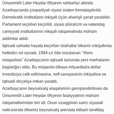
Ümummilli Lider Heydər Əliyevin rəhbərliyi altında
Azərbaycanda çoxpartiyalı siyasi sistem formalaşdırıldı.
Demokratik institutların inkişafı üçün əlverişli şərait yaradıldı.
Parlament seçkiləri keçirildi, siyasi plüralizm və vətəndaş
cəmiyyəti institutlarının inkişafı istiqamətində mühüm
addımlar atıldı.
İqtisadi sahədə həyata keçirilən islahatlar ölkənin inkişafında
həlledici rol oynadı. 1994-cü ildə imzalanan "Əsrin
müqaviləsi" Azərbaycanın iqtisadi tarixində yeni mərhələnin
başlanğıcı oldu. Bu müqavilə ölkəyə milyardlarla dollar
investisiya cəlb edilməsinə, neft sənayesinin inkişafına və
iqtisadi dirçəlişə imkan yaratdı.
Azərbaycanın beynəlxalq əlaqələrinin genişləndirilməsi də
Ümummilli Lider Heydər Əliyevin fəaliyyətinin mühüm
istiqamətlərindən biri idi. Onun uzaqgörən xarici siyasəti
nəticəsində ölkəmiz beynəlxalq arenada etibarlı tərəfdaş