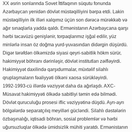
XX əsrin sonlarında Sovet İttifaqının süqutu fonunda
Azərbaycan yenidən dövlət müstəqilliyini bərpa etdi. Lakin
müstəqilliyin ilk illəri xalqımız üçün son dərəcə mürəkkəb və
ağır sınaqlarla yadda qaldı. Ermənistanın Azərbaycana qarşı
hərbi təcavüzü genişlənir, torpaqlarımız işğal edilir, yüz
minlərlə insan öz doğma yurd-yuvasından didərgin düşürdü.
Digər tərəfdən ölkəmizdə siyasi qeyri-sabitlik hökm sürür,
hakimiyyət böhranı dərinləşir, dövlət institutları zəifləyirdi.
Hakimiyyət daxilində qarşıdurmalar, müxtəlif silahlı
qruplaşmaların fəaliyyəti ölkəni xaosa sürükləyirdi.
1992-1993-cü illərdə vəziyyət daha da ağırlaşdı. AXC-
Müsavat hakimiyyəti ölkədə sabitliyi təmin edə bilmədi.
Dövlət quruculuğu prosesi iflic vəziyyətinə düşdü. Ayrı-ayrı
bölgələrdə separatçılıq meyilləri gücləndi. Silahlı dəstələrin
özbaşınalığı, iqtisadi böhran, sosial problemlər və hərbi
uğursuzluqlar ölkədə ümidsizlik mühiti yaratdı. Ermənistanın