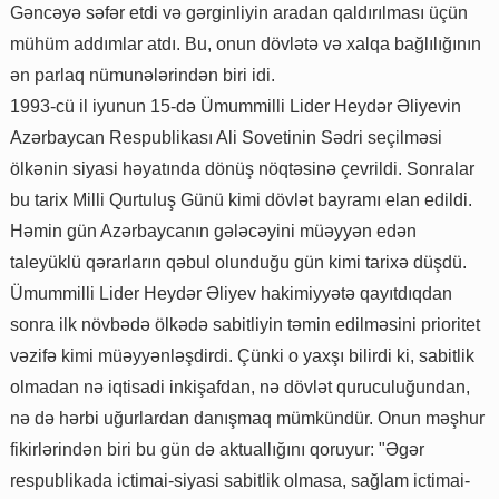
Gəncəyə səfər etdi və gərginliyin aradan qaldırılması üçün
mühüm addımlar atdı. Bu, onun dövlətə və xalqa bağlılığının
ən parlaq nümunələrindən biri idi.
1993-cü il iyunun 15-də Ümummilli Lider Heydər Əliyevin
Azərbaycan Respublikası Ali Sovetinin Sədri seçilməsi
ölkənin siyasi həyatında dönüş nöqtəsinə çevrildi. Sonralar
bu tarix Milli Qurtuluş Günü kimi dövlət bayramı elan edildi.
Həmin gün Azərbaycanın gələcəyini müəyyən edən
taleyüklü qərarların qəbul olunduğu gün kimi tarixə düşdü.
Ümummilli Lider Heydər Əliyev hakimiyyətə qayıtdıqdan
sonra ilk növbədə ölkədə sabitliyin təmin edilməsini prioritet
vəzifə kimi müəyyənləşdirdi. Çünki o yaxşı bilirdi ki, sabitlik
olmadan nə iqtisadi inkişafdan, nə dövlət quruculuğundan,
nə də hərbi uğurlardan danışmaq mümkündür. Onun məşhur
fikirlərindən biri bu gün də aktuallığını qoruyur: "Əgər
respublikada ictimai-siyasi sabitlik olmasa, sağlam ictimai-