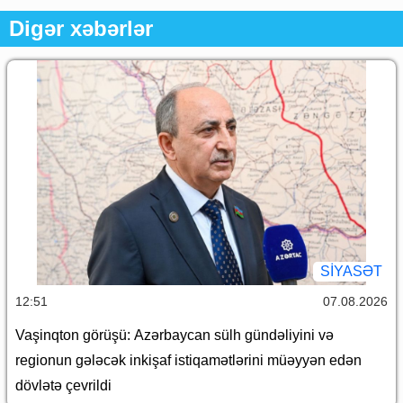
Digər xəbərlər
SİYASƏT
12:51
07.08.2026
Vaşinqton görüşü: Azərbaycan sülh gündəliyini və
regionun gələcək inkişaf istiqamətlərini müəyyən edən
dövlətə çevrildi