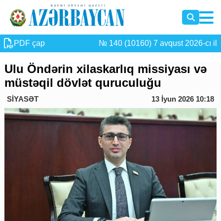
PDF çap
№ 140 (10160) 7 avqust 2026-cı il
Ulu Öndərin xilaskarlıq missiyası və
müstəqil dövlət quruculuğu
SİYASƏT
13 İyun 2026 10:18