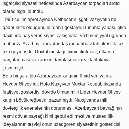
işğalçılıq siyasəti nəticəsində Azərbaycan torpaqları ardıcıl
olaraq işğal olundu.
1993-cü ilin aprel ayında Kəlbəcərin işğalı vəziyyətin nə
qədər kritik olduğunu bir daha göstərdi. Bununla yanaşı, ölkə
daxilində baş verən siyasi çəkişmələr və hakimiyyət uğrunda
mübarizə Azərbaycanı vətəndaş müharibəsi təhlükəsi ilə üz-
üzə qoymuşdu. Dövlət müstəqilliyinin itirilməsi, ölkənin
parçalanması və xaosun dərinləşməsi real təhlükəyə
çevrilmişdi.
Belə bir şəraitdə Azərbaycan xalqının ümid yeri yalnız
Heydər Əliyev idi. Hələ Naxçıvan Muxtar Respublikasında
fəaliyyət göstərdiyi dövrdə Ümummilli Lider Heydər Əliyev
xalqın böyük rəğbətini qazanmışdı. Naxçıvanda milli
dövlətçilik ənənələrinin qorunması, Azərbaycan bayrağının
rəsmi dövlət bayrağı kimi qəbul edilməsi və müstəqillik
ideyalarının təşviqi onun uzaqgörən siyasətinin göstəricisi