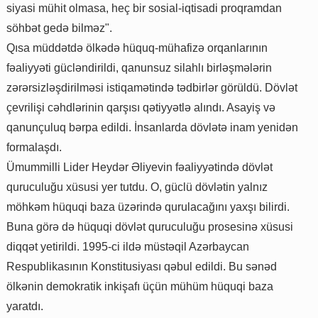
siyasi mühit olmasa, heç bir sosial-iqtisadi proqramdan
söhbət gedə bilməz".
Qısa müddətdə ölkədə hüquq-mühafizə orqanlarının
fəaliyyəti gücləndirildi, qanunsuz silahlı birləşmələrin
zərərsizləşdirilməsi istiqamətində tədbirlər görüldü. Dövlət
çevrilişi cəhdlərinin qarşısı qətiyyətlə alındı. Asayiş və
qanunçuluq bərpa edildi. İnsanlarda dövlətə inam yenidən
formalaşdı.
Ümummilli Lider Heydər Əliyevin fəaliyyətində dövlət
quruculuğu xüsusi yer tutdu. O, güclü dövlətin yalnız
möhkəm hüquqi baza üzərində qurulacağını yaxşı bilirdi.
Buna görə də hüquqi dövlət quruculuğu prosesinə xüsusi
diqqət yetirildi. 1995-ci ildə müstəqil Azərbaycan
Respublikasının Konstitusiyası qəbul edildi. Bu sənəd
ölkənin demokratik inkişafı üçün mühüm hüquqi baza
yaratdı.