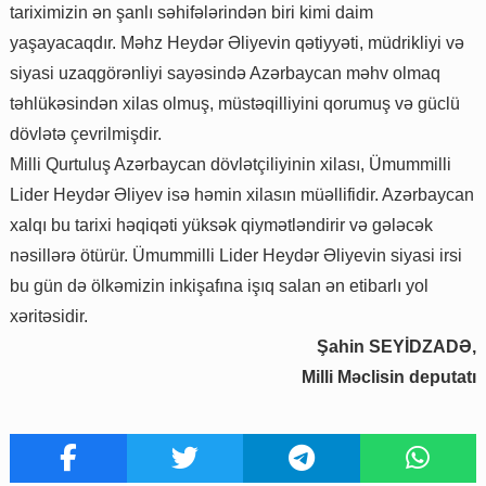
tariximizin ən şanlı səhifələrindən biri kimi daim
yaşayacaqdır. Məhz Heydər Əliyevin qətiyyəti, müdrikliyi və
siyasi uzaqgörənliyi sayəsində Azərbaycan məhv olmaq
təhlükəsindən xilas olmuş, müstəqilliyini qorumuş və güclü
dövlətə çevrilmişdir.
Milli Qurtuluş Azərbaycan dövlətçiliyinin xilası, Ümummilli
Lider Heydər Əliyev isə həmin xilasın müəllifidir. Azərbaycan
xalqı bu tarixi həqiqəti yüksək qiymətləndirir və gələcək
nəsillərə ötürür. Ümummilli Lider Heydər Əliyevin siyasi irsi
bu gün də ölkəmizin inkişafına işıq salan ən etibarlı yol
xəritəsidir.
Şahin SEYİDZADƏ,
Milli Məclisin deputatı