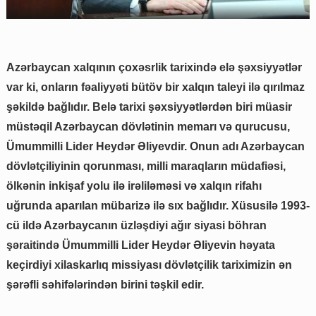
Azərbaycan xalqının çoxəsrlik tarixində elə şəxsiyyətlər
var ki, onların fəaliyyəti bütöv bir xalqın taleyi ilə qırılmaz
şəkildə bağlıdır. Belə tarixi şəxsiyyətlərdən biri müasir
müstəqil Azərbaycan dövlətinin memarı və qurucusu,
Ümummilli Lider Heydər Əliyevdir. Onun adı Azərbaycan
dövlətçiliyinin qorunması, milli maraqların müdafiəsi,
ölkənin inkişaf yolu ilə irəliləməsi və xalqın rifahı
uğrunda aparılan mübarizə ilə sıx bağlıdır. Xüsusilə 1993-
cü ildə Azərbaycanın üzləşdiyi ağır siyasi böhran
şəraitində Ümummilli Lider Heydər Əliyevin həyata
keçirdiyi xilaskarlıq missiyası dövlətçilik tariximizin ən
şərəfli səhifələrindən birini təşkil edir.