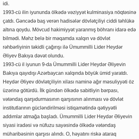
idi.
1993-cü ilin iyununda ölkədə vəziyyət kulminasiya nöqtəsinə
çatdı. Gəncədə baş verən hadisələr dövlətçiliyi ciddi təhlükə
altına qoydu. Mövcud hakimiyyət yaranmış böhranı idarə edə
bilmədi. Məhz belə bir məqamda xalqın və dövlət
rəhbərliyinin təkidli çağırışı ilə Ümummilli Lider Heydər
Əliyev Bakıya dəvət olundu.
1993-cü il iyunun 9-da Ümummilli Lider Heydər Əliyevin
Bakıya qayıdışı Azərbaycan xalqında böyük ümid yaratdı.
Heydər Əliyev dövlətçiliyin xilası naminə ağır məsuliyyəti öz
üzərinə götürdü. İlk gündən ölkədə sabitliyin bərpası,
vətəndaş qarşıdurmasının qarşısının alınması və dövlət
institutlarının gücləndirilməsi istiqamətində qətiyyətli
addımlar atmağa başladı. Ümummilli Lider Heydər Əliyevin
siyasi iradəsi və nüfuzu sayəsində ölkədə vətəndaş
müharibəsinin qarşısı alındı. O, həyatını riskə ataraq