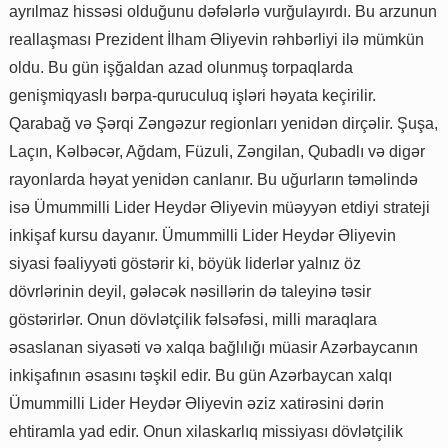
ayrılmaz hissəsi olduğunu dəfələrlə vurğulayırdı. Bu arzunun
reallaşması Prezident İlham Əliyevin rəhbərliyi ilə mümkün
oldu. Bu gün işğaldan azad olunmuş torpaqlarda
genişmiqyaslı bərpa-quruculuq işləri həyata keçirilir.
Qarabağ və Şərqi Zəngəzur regionları yenidən dirçəlir. Şuşa,
Laçın, Kəlbəcər, Ağdam, Füzuli, Zəngilan, Qubadlı və digər
rayonlarda həyat yenidən canlanır. Bu uğurların təməlində
isə Ümummilli Lider Heydər Əliyevin müəyyən etdiyi strateji
inkişaf kursu dayanır. Ümummilli Lider Heydər Əliyevin
siyasi fəaliyyəti göstərir ki, böyük liderlər yalnız öz
dövrlərinin deyil, gələcək nəsillərin də taleyinə təsir
göstərirlər. Onun dövlətçilik fəlsəfəsi, milli maraqlara
əsaslanan siyasəti və xalqa bağlılığı müasir Azərbaycanın
inkişafının əsasını təşkil edir. Bu gün Azərbaycan xalqı
Ümummilli Lider Heydər Əliyevin əziz xatirəsini dərin
ehtiramla yad edir. Onun xilaskarlıq missiyası dövlətçilik