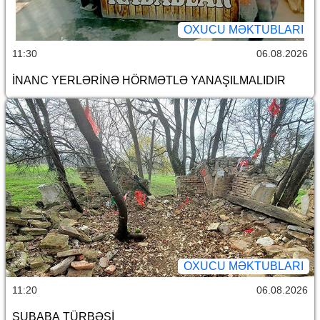
OXUCU MƏKTUBLARI
11:30
06.08.2026
İNANC YERLƏRİNƏ HÖRMƏTLƏ YANAŞILMALIDIR
OXUCU MƏKTUBLARI
11:20
06.08.2026
SUBABA TÜRBƏSİ