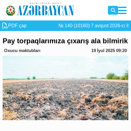
PDF çap
№ 140 (10160) 7 avqust 2026-cı il
Pay torpaqlarımıza çıxarış ala bilmirik
Oxucu məktubları
19 İyul 2025 09:20