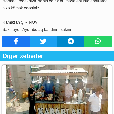
Hörmətli redaksiya, xahiş edirik bu məsələni işıqlandıraraq
bizə kömək edəsiniz.
Ramazan ŞİRİNOV,
Şəki rayon Aydınbulaq kəndinin sakini
Digər xəbərlər