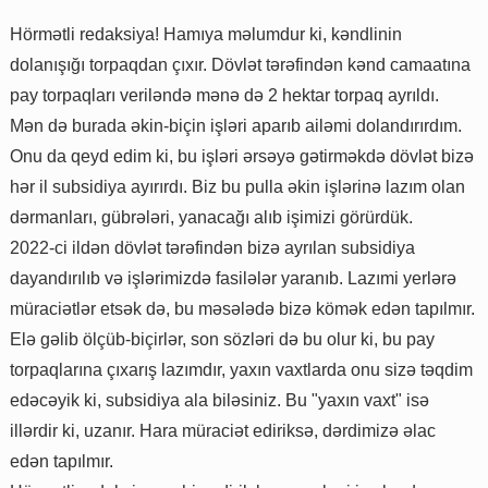
Hörmətli redaksiya! Hamıya məlumdur ki, kəndlinin
dolanışığı torpaqdan çıxır. Dövlət tərəfindən kənd camaatına
pay torpaqları veriləndə mənə də 2 hektar torpaq ayrıldı.
Mən də burada əkin-biçin işləri aparıb ailəmi dolandırırdım.
Onu da qeyd edim ki, bu işləri ərsəyə gətirməkdə dövlət bizə
hər il subsidiya ayırırdı. Biz bu pulla əkin işlərinə lazım olan
dərmanları, gübrələri, yanacağı alıb işimizi görürdük.
2022-ci ildən dövlət tərəfindən bizə ayrılan subsidiya
dayandırılıb və işlərimizdə fasilələr yaranıb. Lazımi yerlərə
müraciətlər etsək də, bu məsələdə bizə kömək edən tapılmır.
Elə gəlib ölçüb-biçirlər, son sözləri də bu olur ki, bu pay
torpaqlarına çıxarış lazımdır, yaxın vaxtlarda onu sizə təqdim
edəcəyik ki, subsidiya ala biləsiniz. Bu "yaxın vaxt" isə
illərdir ki, uzanır. Hara müraciət ediriksə, dərdimizə əlac
edən tapılmır.