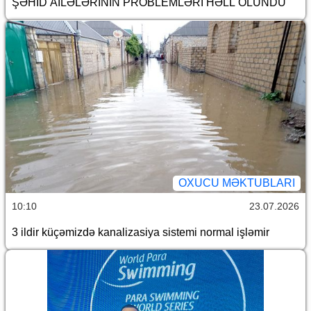
ŞƏHİD AİLƏLƏRİNİN PROBLEMLƏRİ HƏLL OLUNDU
OXUCU MƏKTUBLARI
10:10
23.07.2026
3 ildir küçəmizdə kanalizasiya sistemi normal işləmir