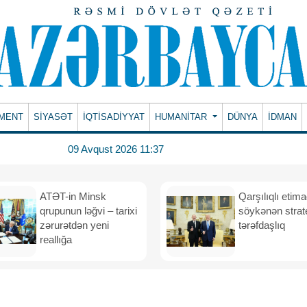
MENT
SİYASƏT
İQTİSADİYYAT
HUMANITAR
DÜNYA
İDMAN
09 Avqust 2026 11:37
ATƏT-in Minsk
Qarşılıqlı etim
qrupunun ləğvi – tarixi
söykənən strate
zərurətdən yeni
tərəfdaşlıq
reallığa