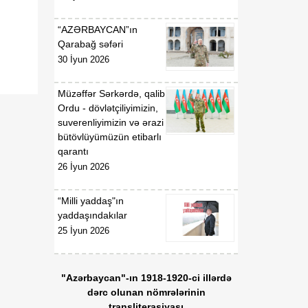
“AZƏRBAYCAN”ın
Qarabağ səfəri
30 İyun 2026
Müzəffər Sərkərdə, qalib
Ordu - dövlətçiliyimizin,
suverenliyimizin və ərazi
bütövlüyümüzün etibarlı
qarantı
26 İyun 2026
“Milli yaddaş"ın
yaddaşındakılar
25 İyun 2026
"Azərbaycan"-ın 1918-1920-ci illərdə
dərc olunan nömrələrinin
transliterasiyası