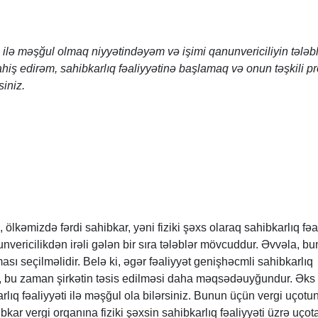
ti ilə məşğul olmaq niyyətindəyəm və işimi qanunvericiliyin tələb
iş edirəm, sahibkarlıq fəaliyyətinə başlamaq və onun təşkili p
iniz.
ki, ölkəmizdə fərdi sahibkar, yəni fiziki şəxs olaraq sahibkarlıq fəa
vericilikdən irəli gələn bir sıra tələblər mövcuddur. Əvvəla, b
ası seçilməlidir. Belə ki, əgər fəaliyyət genişhəcmli sahibkarlıq
ə, bu zaman şirkətin təsis edilməsi daha məqsədəuyğundur. Əks
arlıq fəaliyyəti ilə məşğul ola bilərsiniz. Bunun üçün vergi uçotu
kar vergi orqanına fiziki şəxsin sahibkarlıq fəaliyyəti üzrə uçot