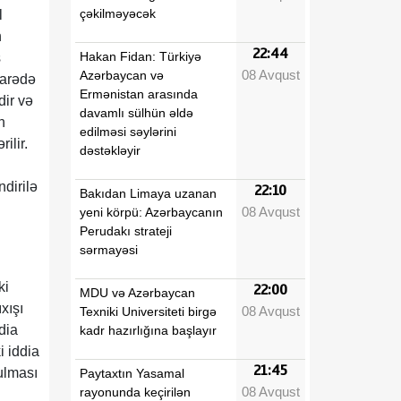
çəkilməyəcək
l
n
22:44
Hakan Fidan: Türkiyə
ş
08 Avqust
Azərbaycan və
barədə
Ermənistan arasında
ir və
davamlı sülhün əldə
n
edilməsi səylərini
ilir.
dəstəkləyir
dirilə
22:10
Bakıdan Limaya uzanan
08 Avqust
yeni körpü: Azərbaycanın
Perudakı strateji
sərmayəsi
ki
22:00
MDU və Azərbaycan
xışı
08 Avqust
Texniki Universiteti birgə
dia
kadr hazırlığına başlayır
i iddia
21:45
ulması
Paytaxtın Yasamal
08 Avqust
rayonunda keçirilən