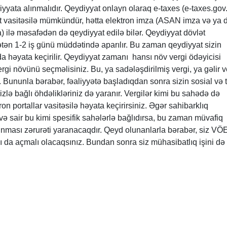
iyyata alınmalıdır. Qeydiyyat onlayn olaraq e-taxes (e-taxes.gov
t vasitəsilə mümkündür, hətta elektron imza (ASAN imza və ya d
a) ilə məsafədən də qeydiyyat edilə bilər. Qeydiyyat dövlət
ən 1-2 iş günü müddətində aparılır. Bu zaman qeydiyyat sizin
a həyata keçirilir. Qeydiyyat zamanı hansı növ vergi ödəyicisi
rgi növünü seçməlisiniz. Bu, ya sadələşdirilmiş vergi, ya gəlir v
. Bununla bərabər, fəaliyyətə başladıqdan sonra sizin sosial və t
izlə bağlı öhdəlikləriniz də yaranır. Vergilər kimi bu sahədə də
ron portallar vasitəsilə həyata keçirirsiniz. Əgər sahibarklıq
ə və sair bu kimi spesifik sahələrlə bağlıdırsa, bu zaman müvafiq
alınması zərurəti yaranacaqdır. Qeyd olunanlarla bərabər, siz VÖ
ı da açmalı olacaqsınız. Bundan sonra siz mühasibatlıq işini də