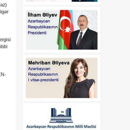
08 Avqust
qlobal xaos fonunda
.az)
işləyən sülh modeli
igər
20:15
Türk ekspert: Vaşinqton
08 Avqust
görüşü Prezident İlham
Əliyevin diplomatiyasının
ergisi
növbəti uğurudur
ibbi
20:00
Nika Çitadze: Azərbaycan
08 Avqust
ilə Ermənistan arasında
əldə olunan razılaşma
sülh prosesinin
EN-
yekunlaşması üçün zəmin
yaradıb
19:45
Prezidentin Mətbuat
08 Avqust
Xidmətinin məlumatı
19:30
Milli Kitabxanada yazıçı
08 Avqust
Əlisa Nicatın 90 illik