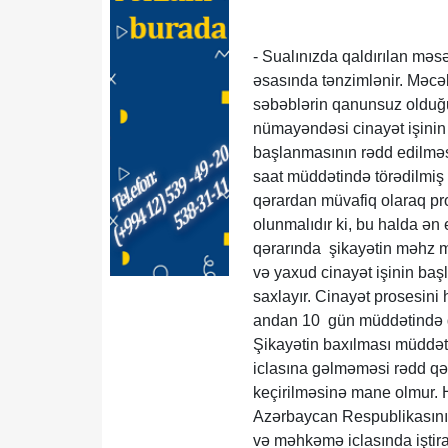
- Sualınızda qaldırılan mə
əsasında tənzimlənir. Məcəl
səbəblərin qanunsuz olduğu 
nümayəndəsi cinayət işinin 
başlanmasının rədd edilməsi
saat müddətində törədilmiş 
qərardan müvafiq olaraq pr
olunmalıdır ki, bu halda ən 
qərarında şikayətin məhz m
və yaxud cinayət işinin baş
saxlayır. Cinayət prosesini
andan 10 gün müddətində qa
Şikayətin baxılması müddət
iclasına gəlməməsi rədd qə
keçirilməsinə mane olmur. 
Azərbaycan Respublikasının 
və məhkəmə iclasında iştira