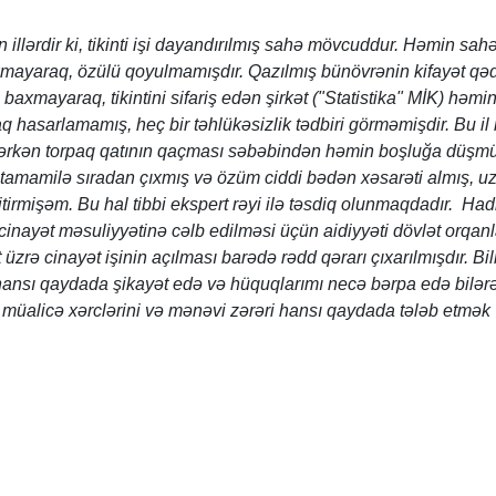
illərdir ki, tikinti işi dayandırılmış sahə mövcuddur. Həmin sah
xmayaraq, özülü qoyulmamışdır. Qazılmış bünövrənin kifayət qə
baxmayaraq, tikintini sifariş edən şirkət ("Statistika" MİK) həmi
 hasarlamamış, heç bir təhlükəsizlik tədbiri görməmişdir. Bu il 
dərkən torpaq qatının qaçması səbəbindən həmin boşluğa düşm
 tamamilə sıradan çıxmış və özüm ciddi bədən xəsarəti almış, u
tirmişəm. Bu hal tibbi ekspert rəyi ilə təsdiq olunmaqdadır. Hadi
 cinayət məsuliyyətinə cəlb edilməsi üçün aidiyyəti dövlət orqan
üzrə cinayət işinin açılması barədə rədd qərarı çıxarılmışdır. B
hansı qaydada şikayət edə və hüquqlarımı necə bərpa edə bilə
müalicə xərclərini və mənəvi zərəri hansı qaydada tələb etmək