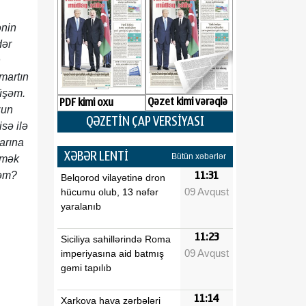
ənin
dər
n
martın
üşəm.
Qəzet kimi vərəqlə
PDF kimi oxu
zun
QƏZETİN ÇAP VERSİYASI
sə ilə
larına
XƏBƏR LENTİ
Bütün xəbərlər
ilmək
rəm?
11:31
Belqorod vilayətinə dron
09 Avqust
hücumu olub, 13 nəfər
yaralanıb
11:23
Siciliya sahillərində Roma
09 Avqust
imperiyasına aid batmış
gəmi tapılıb
11:14
Xarkova hava zərbələri