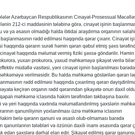
sələlər Azərbaycan Respublikasının Cinayət-Prosessual Məcəllə
lənin 212-ci maddəsinin tələbinə görə, cinayət işinin başlanma
və ya əsasın olmadığı halda ibtidai araşdırma orqanının səlahi
başlanmasının rədd edilməsi haqqında qərar çıxarır. Cinayət işi
 haqqında qərarın surəti həmin qərarı qəbul etmiş şəxs tərəfin
cinayət haqqında məlumat vermiş fiziki şəxsə göndərilir. Həmin
okurora, yuxarı prokurora, yaxud məhkəməyə şikayət verilə bilə
effektiv müdafiə vasitəsi, yəni cinayət işinin başlanılması barəd
əhkəməyə verilməsidir. Bu halda məhkəmə göstərilən qərarı lə
lanmasının rədd edilməsi haqqında çıxarılmış qərarı dəyişdiril
 həyata keçirən orqanın rədd qərarından şikayətə onun daxil old
palı məhkəmə iclasında hakim tərəfindən təkbaşına baxılır.
i və yeri haqqında vaxtında məlumatlandırılmış şəxslərin məhk
rarının qanuniliyinin yoxlanılması üzrə məhkəmə iclasının
Hakim belə qərarın qanuni və əsaslı olub-olmaması barədə
qanunlarının tələbləri və özünün daxili inamı əsasında qərar çı
k edən şəxslərə dərhal elan edir. Şikayət edilmiş qərar qanuns