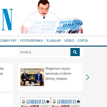
CƏMİYYƏT
FOTOXRONIKA
ELANLAR
VİDEO
COP29
ada
Regionun siyasi
ji
tarixində mühüm
dönüş nöqtəsi