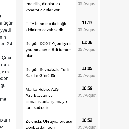
09 Avqust
endirilib, ölənlər və
xəsarət alanlar var
si
11:13
sı üçün
FIFA İnfantino ilə bağlı
09 Avqust
iddialara cavab verib
yyətli
nin
11:08
Bu gün DOST Agentliyinin
dən 24
09 Avqust
yaranmasının 8 ili tamam
olur
r. Qeyd
ə rədd
11:05
Bu gün Beynəlxalq Yerli
ğv edir
09 Avqust
Xalqlar Günüdür
mədən
uğu
10:59
Marko Rubio: ABŞ
09 Avqust
Azərbaycan və
əmə
Ermənistanla işləməyə
tam sadiqdir
xarır
10:52
Zelenski: Ukrayna ordusu
uz
09 Avqust
Donbasdan geri