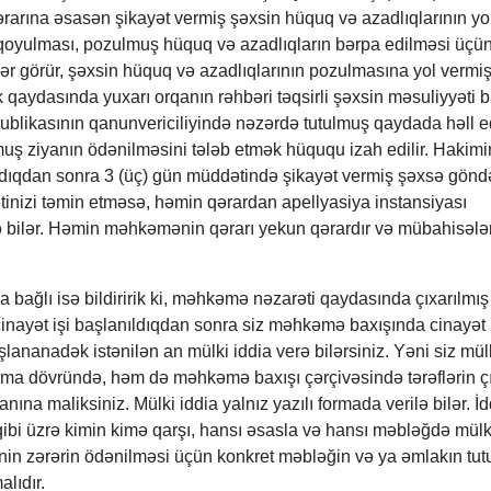
rarına əsasən şikayət vermiş şəxsin hüquq və azadlıqlarının yo
 qoyulması, pozulmuş hüquq və azadlıqların bərpa edilməsi üçü
rlər görür, şəxsin hüquq və azadlıqlarının pozulmasına yol vermi
ik qaydasında yuxarı orqanın rəhbəri təqsirli şəxsin məsuliyyəti 
likasının qanunvericiliyində nəzərdə tutulmuş qaydada həll ed
uş ziyanın ödənilməsini tələb etmək hüququ izah edilir. Hakimi
ıldıqdan sonra 3 (üç) gün müddətində şikayət vermiş şəxsə göndər
inizi təmin etməsə, həmin qərardan apellyasiya instansiyası
 bilər. Həmin məhkəmənin qərarı yekun qərardır və mübahisələn
 bağlı isə bildiririk ki, məhkəmə nəzarəti qaydasında çıxarılmış
nayət işi başlanıldıqdan sonra siz məhkəmə baxışında cinayət
başlananadək istənilən an mülki iddia verə bilərsiniz. Yəni siz mül
ırma dövründə, həm də məhkəmə baxışı çərçivəsində tərəflərin çı
na maliksiniz. Mülki iddia yalnız yazılı formada verilə bilər. İd
qibi üzrə kimin kimə qarşı, hansı əsasla və hansı məbləğdə mülk
nin zərərin ödənilməsi üçün konkret məbləğin və ya əmlakın tut
lıdır.