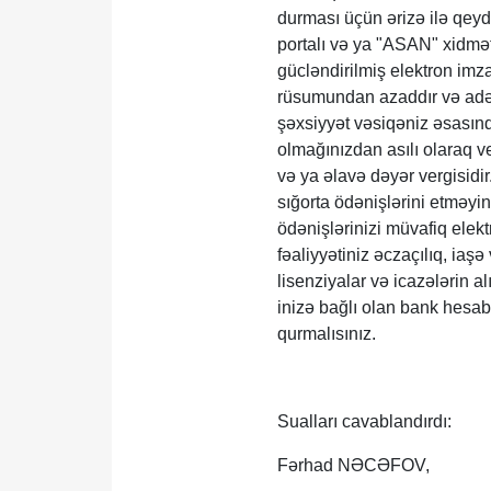
durması üçün ərizə ilə qeyd
portalı və ya "ASAN" xidmə
gücləndirilmiş elektron imz
rüsumundan azaddır və adət
şəxsiyyət vəsiqəniz əsasınd
olmağınızdan asılı olaraq ve
və ya əlavə dəyər vergisidir
sığorta ödənişlərini etməyin
ödənişlərinizi müvafiq elekt
fəaliyyətiniz əczaçılıq, iaş
lisenziyalar və icazələrin 
inizə bağlı olan bank hesab
qurmalısınız.
Sualları cavablandırdı:
Fərhad NƏCƏFOV,