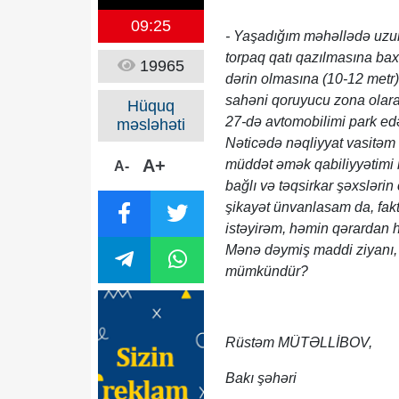
09:25
- Yaşadığım məhəllədə uzun 
torpaq qatı qazılmasına ba
19965
dərin olmasına (10-12 metr) 
sahəni qoruyucu zona olaraq
Hüquq
27-də avtomobilimi park e
məsləhəti
Nəticədə nəqliyyat vasitəm
A+
müddət əmək qabiliyyətimi i
A-
bağlı və təqsirkar şəxslərin
şikayət ünvanlasam da, fakt 
istəyirəm, həmin qərardan 
Mənə dəymiş maddi ziyanı, 
mümkündür?
Rüstəm MÜTƏLLİBOV,
Bakı şəhəri