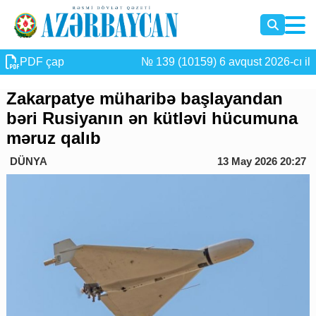
PDF çap
№ 139 (10159) 6 avqust 2026-cı il
Zakarpatye müharibə başlayandan
bəri Rusiyanın ən kütləvi hücumuna
məruz qalıb
DÜNYA
13 May 2026 20:27