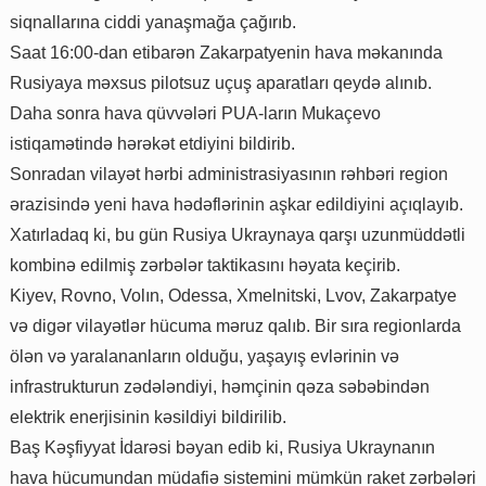
siqnallarına ciddi yanaşmağa çağırıb.
Saat 16:00-dan etibarən Zakarpatyenin hava məkanında
Rusiyaya məxsus pilotsuz uçuş aparatları qeydə alınıb.
Daha sonra hava qüvvələri PUA-ların Mukaçevo
istiqamətində hərəkət etdiyini bildirib.
Sonradan vilayət hərbi administrasiyasının rəhbəri region
ərazisində yeni hava hədəflərinin aşkar edildiyini açıqlayıb.
Xatırladaq ki, bu gün Rusiya Ukraynaya qarşı uzunmüddətli
kombinə edilmiş zərbələr taktikasını həyata keçirib.
Kiyev, Rovno, Volın, Odessa, Xmelnitski, Lvov, Zakarpatye
və digər vilayətlər hücuma məruz qalıb. Bir sıra regionlarda
ölən və yaralananların olduğu, yaşayış evlərinin və
infrastrukturun zədələndiyi, həmçinin qəza səbəbindən
elektrik enerjisinin kəsildiyi bildirilib.
Baş Kəşfiyyat İdarəsi bəyan edib ki, Rusiya Ukraynanın
hava hücumundan müdafiə sistemini mümkün raket zərbələri