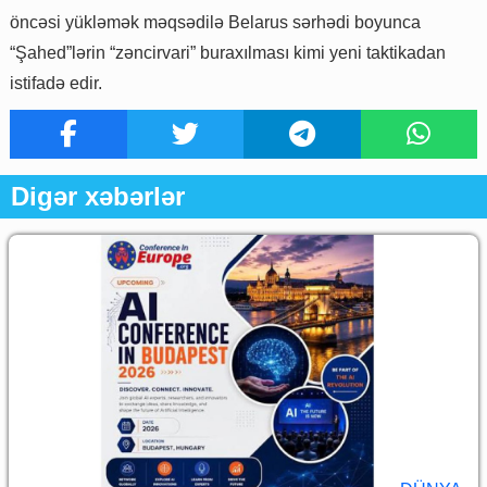
öncəsi yükləmək məqsədilə Belarus sərhədi boyunca
“Şahed”lərin “zəncirvari” buraxılması kimi yeni taktikadan
istifadə edir.
Digər xəbərlər