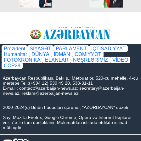
Prezident
SİYASƏT
PARLAMENT
İQTİSADİYYAT
Humanitar
DÜNYA
İDMAN
CƏMİYYƏT
FOTOXRONIKA
ELANLAR
NƏŞRLƏRİMİZ
VİDEO
COP29
Azərbaycan Respublikası, Bakı ş., Mətbuat pr. 529-cu məhəllə, 4-cü
mərtəbə Tel.:(+994 12) 539 49 20, 538-31-11
E-mail.:
contact@azerbaijan-news.az
;
secretary@azerbaijan-
news.az
,
reklam@azerbaijan-news.az
2000-2024(c) Bütün hüquqları qorunur, "AZƏRBAYCAN" qəzeti
Sayt Mozilla Firefox, Google Chrome, Opera və Internet Explorer
ver. 7.x ilə tam dəstəklənir. Məlumatdan istifadə etdikdə istinad
mütləqdir