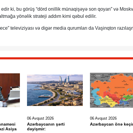
 edir ki, bu görüş “dörd onillik münaqişəyə son qoyan” və Mosk
altmağa yönəlik strateji addım kimi qəbul edilir.
eece” televiziyası və digər media qurumları da Vaşinqton razılaş
06 Avqust 2026
06 Avqust 2026
nnaməsi
Azərbaycanın şərti
Azərbaycan önə keçi
zi Asiya
dəyişmir: