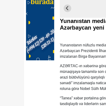
Yunanıstan media
Azərbaycan yeni
Yunanıstanın nüfuzlu media 
Azərbaycan Prezidenti İlha
imzalanan Birgə Bəyannamən
AZƏRTAC-ın xəbərinə görə, “
münaqişəyə tamamilə son qo
ərazi bütövlüyünü qarşılıqlı
sənədi” imzalamaqla nəticə
roluna görə Nobel Sülh Mük
“Tanea” xəbər portalına gö
təsdiqləyib və liderlərin sa