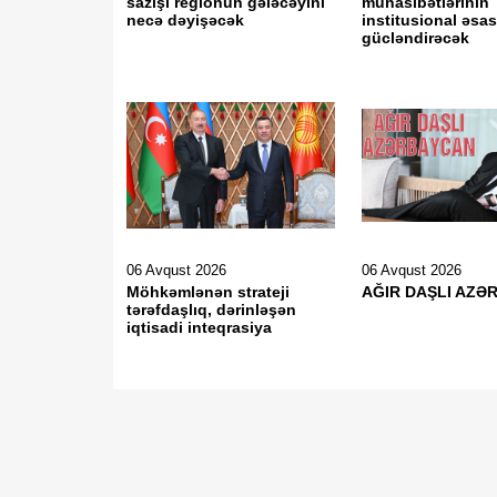
sazişi regionun gələcəyini
münasibətlərinin
necə dəyişəcək
institusional əsas
gücləndirəcək
06 Avqust 2026
06 Avqust 2026
Möhkəmlənən strateji
AĞIR DAŞLI AZƏ
tərəfdaşlıq, dərinləşən
iqtisadi inteqrasiya