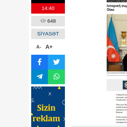
14:40
648
SİYASƏT
A+
A-