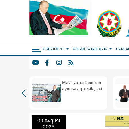
PREZIDENT
RƏSMI SƏNƏDLƏR
PARLA
Mavi sərhədlərimizin
nın
ayıq-sayıq keşikçiləri
eni dövr
09 Avqust
2025