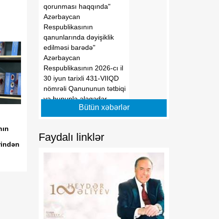
qorunması haqqında"
Azərbaycan
Respublikasının
qanunlarında dəyişiklik
edilməsi barədə"
Azərbaycan
Respublikasının 2026-cı il
30 iyun tarixli 431-VIIQD
nömrəli Qanununun tətbiqi
və bununla əlaqədar
Bütün xəbərlər
Azərbaycan Respublikası
Prezidentinin bəzi
nın
fərmanlarında dəyişiklik
Faydalı linklər
edilməsi haqqında
rindən
01:59
Azərbaycan Respublikası
06 Avqust
Prezidentinin "Dövlət
əmlakının qorunub
saxlanılması və səmərəli
istifadə edilməsinin
təkmilləşdirilməsi