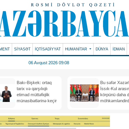
MENT
SİYASƏT
İQTİSADİYYAT
HUMANITAR
DÜNYA
İDMAN
06 Avqust 2026 09:08
Bakı-Bişkek: ortaq
Bu səfər Xəzər
tarix və qarşılıqlı
İssık-Kul arası
etimad müttəfiqlik
körpünü daha 
münasibətlərinə keçir
möhkəmləndird