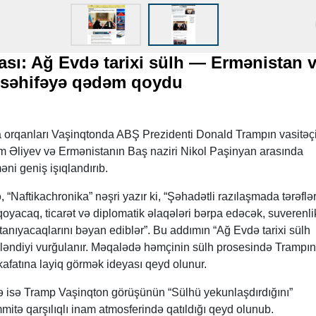
sı: Ağ Evdə tarixi sülh — Ermənistan 
 səhifəyə qədəm qoydu
orqanları Vaşinqtonda ABŞ Prezidenti Donald Trampın vasitəçili
m Əliyev və Ermənistanın Baş naziri Nikol Paşinyan arasında
i geniş işıqlandırıb.
Naftikachronika” nəşri yazır ki, “Şəhadətli razılaşmada tərəflə
yacaq, ticarət və diplomatik əlaqələri bərpa edəcək, suverenli
 tanıyacaqlarını bəyan ediblər”. Bu addımın “Ağ Evdə tarixi sülh
ləndiyi vurğulanır. Məqalədə həmçinin sülh prosesində Trampın
afatına layiq görmək ideyası qeyd olunur.
rə isə Tramp Vaşinqton görüşünün “Sülhü yekunlaşdırdığını”
mmitə qarşılıqlı inam atmosferində qatıldığı qeyd olunub.