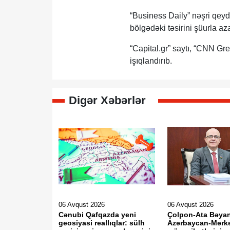
“Business Daily” nəşri qeyd
bölgədəki təsirini şüurla az
“Capital.gr” saytı, “CNN Gr
işıqlandırıb.
Digər Xəbərlər
06 Avqust 2026
06 Avqust 2026
Cənubi Qafqazda yeni
Çolpon-Ata Bəya
geosiyasi reallıqlar: sülh
Azərbaycan-Mərkə