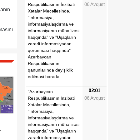
06 Avqust
Respublikasının İnzibati
vanın
Xətalar Məcəlləsində,
"İnformasiya,
informasiyalaşdırma və
masını
informasiyanın mühafizəsi
haqqında" və "Uşaqların
zərərli informasiyadan
qorunması haqqında"
Azərbaycan
Respublikasının
qanunlarında dəyişiklik
edilməsi barədə
02:01
"Azərbaycan
06 Avqust
Respublikasının İnzibati
Xətalar Məcəlləsində,
"İnformasiya,
informasiyalaşdırma və
informasiyanın mühafizəsi
r
haqqında" və "Uşaqların
zərərli informasiyadan