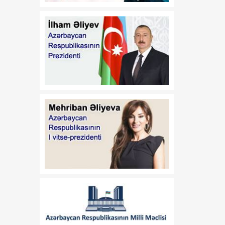
haqqında" 2007-ci il 6 iyun
tarixli 586 nömrəli və
"Azərbaycan Respublikası
İqtisadiyyat Nazirliyinin
fəaliyyətinin təmin edilməsi
və "Azərbaycan
Respublikasının
İqtisadiyyat Nazirliyi
haqqında Əsasnamə"nin
təsdiqi və "Azərbaycan
Respublikası İqtisadiyyat
Nazirliyinin fəaliyyətinin
təmin edilməsi və
"Azərbaycan Respublikası
İqtisadi İnkişaf Nazirliyinin
fəaliyyətinin
təkmilləşdirilməsi ilə bağlı
tədbirlər haqqında"
Azərbaycan Respublikası
Prezidentinin 2006-cı il 28
dekabr tarixli 504 nömrəli