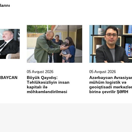
larını
05 Avqust 2026
05 Avqust 2026
RBAYCAN
Böyük Qayıdış:
Azərbaycan Avrasiya
Təhlükəsizliyin insan
mühüm logistik və
kapitalı ilə
geoiqtisadi mərkəzlə
möhkəmləndirilməsi
birinə çevrilir ŞƏRH