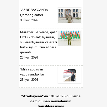
istiqamətində zəruri dövlət
dəstəyinin gücləndirilməsi
“AZƏRBAYCAN”ın
və “Azərbaycan
Qarabağ səfəri
Respublikası adından borc
30 İyun 2026
alınması və zəmanət
verilməsi Qaydası”nın
təsdiq edilməsi haqqında”
Müzəffər Sərkərdə, qalib
Azərbaycan Respublikası
Ordu - dövlətçiliyimizin,
Prezidentinin 2018-ci il 18
suverenliyimizin və ərazi
dekabr tarixli 410 nömrəli
bütövlüyümüzün etibarlı
Fərmanında dəyişiklik
qarantı
edilməsi barədə”
26 İyun 2026
Azərbaycan Respublikası
Prezidentinin 2023-cü il 9
“Milli yaddaş"ın
yanvar tarixli 1957 nömrəli
yaddaşındakılar
Fərmanında dəyişiklik
25 İyun 2026
edilməsi haqqında”
Azərbaycan Respublikası
Prezidentinin 2026-cı il 15
"Azərbaycan"-ın 1918-1920-ci illərdə
yanvar tarixli 578 nömrəli
dərc olunan nömrələrinin
Fərmanının icrası ilə
transliterasiyası
əlaqədar Azərbaycan