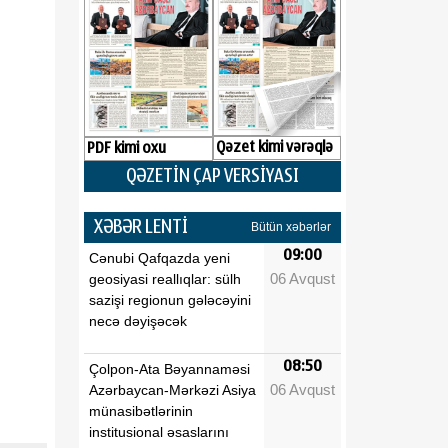
Qəzet kimi vərəqlə
PDF kimi oxu
QƏZETİN ÇAP VERSİYASI
XƏBƏR LENTİ
Bütün xəbərlər
09:00
Cənubi Qafqazda yeni
06 Avqust
geosiyasi reallıqlar: sülh
sazişi regionun gələcəyini
necə dəyişəcək
08:50
Çolpon-Ata Bəyannaməsi
06 Avqust
Azərbaycan-Mərkəzi Asiya
münasibətlərinin
institusional əsaslarını