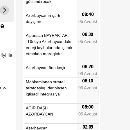
gücləndirəcək
08:40
Azərbaycanın şərti
06 Avqust
dəyişmir:
və
08:30
Alparslan BAYRAKTAR:
06 Avqust
"Türkiyə Azərbaycandakı
enerji layihələrində iştirak
etməkdə maraqlıdır"
yi ilə
08:20
Azərbaycan önə keçir
06 Avqust
r
08:10
Möhkəmlənən strateji
06 Avqust
k və
tərəfdaşlıq, dərinləşən
iqtisadi inteqrasiya
08:00
AĞIR DAŞLI
06 Avqust
AZƏRBAYCAN
02:03
Azərbaycan