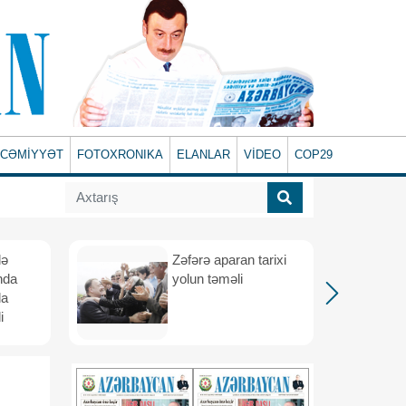
CƏMİYYƏT
FOTOXRONIKA
ELANLAR
VİDEO
COP29
lə
Zəfərə aparan tarixi
nda
yolun təməli
da
i