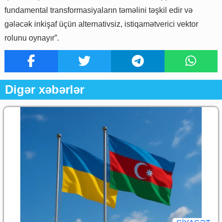
fundamental transformasiyaların təməlini təşkil edir və
gələcək inkişaf üçün alternativsiz, istiqamətverici vektor
rolunu oynayır”.
Digər xəbərlər