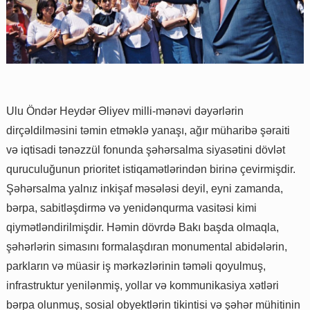
Ulu Öndər Heydər Əliyev milli-mənəvi dəyərlərin
dirçəldilməsini təmin etməklə yanaşı, ağır müharibə şəraiti
və iqtisadi tənəzzül fonunda şəhərsalma siyasətini dövlət
quruculuğunun prioritet istiqamətlərindən birinə çevirmişdir.
Şəhərsalma yalnız inkişaf məsələsi deyil, eyni zamanda,
bərpa, sabitləşdirmə və yenidənqurma vasitəsi kimi
qiymətləndirilmişdir. Həmin dövrdə Bakı başda olmaqla,
şəhərlərin simasını formalaşdıran monumental abidələrin,
parkların və müasir iş mərkəzlərinin təməli qoyulmuş,
infrastruktur yenilənmiş, yollar və kommunikasiya xətləri
bərpa olunmuş, sosial obyektlərin tikintisi və şəhər mühitinin