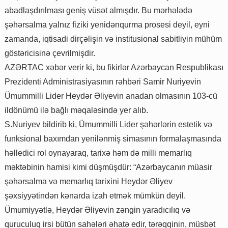
abadlaşdırılması geniş vüsət almışdır. Bu mərhələdə
şəhərsalma yalnız fiziki yenidənqurma prosesi deyil, eyni
zamanda, iqtisadi dirçəlişin və institusional sabitliyin mühüm
göstəricisinə çevrilmişdir.
AZƏRTAC xəbər verir ki, bu fikirlər Azərbaycan Respublikası
Prezidenti Administrasiyasının rəhbəri Samir Nuriyevin
Ümummilli Lider Heydər Əliyevin anadan olmasının 103-cü
ildönümü ilə bağlı məqaləsində yer alıb.
S.Nuriyev bildirib ki, Ümummilli Lider şəhərlərin estetik və
funksional baxımdan yenilənmiş simasının formalaşmasında
həlledici rol oynayaraq, tarixə həm də milli memarlıq
məktəbinin hamisi kimi düşmüşdür: “Azərbaycanın müasir
şəhərsalma və memarlıq tarixini Heydər Əliyev
şəxsiyyətindən kənarda izah etmək mümkün deyil.
Ümumiyyətlə, Heydər Əliyevin zəngin yaradıcılıq və
quruculuq irsi bütün sahələri əhatə edir, tərəqqinin, müsbət