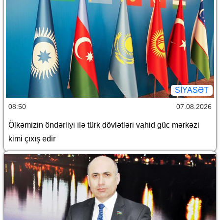
SİYASƏT
08:50
07.08.2026
Ölkəmizin öndərliyi ilə türk dövlətləri vahid güc mərkəzi
kimi çıxış edir