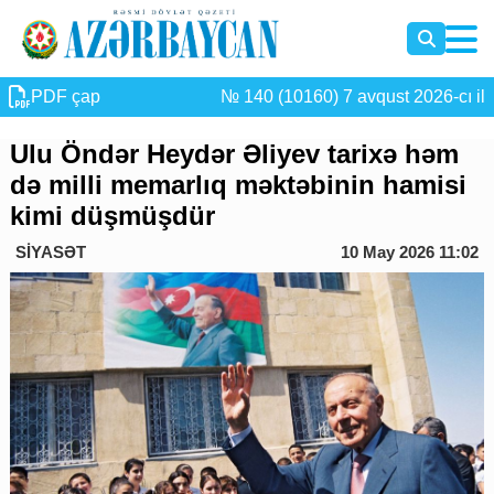
PDF çap
№ 140 (10160) 7 avqust 2026-cı il
Ulu Öndər Heydər Əliyev tarixə həm
də milli memarlıq məktəbinin hamisi
kimi düşmüşdür
SİYASƏT
10 May 2026 11:02