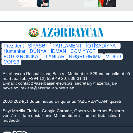
Prezident
SİYASƏT
PARLAMENT
İQTİSADİYYAT
Humanitar
DÜNYA
İDMAN
CƏMİYYƏT
FOTOXRONIKA
ELANLAR
NƏŞRLƏRİMİZ
VİDEO
COP29
Azərbaycan Respublikası, Bakı ş., Mətbuat pr. 529-cu məhəllə, 4-cü
mərtəbə Tel.:(+994 12) 539 49 20, 538-31-11
E-mail.:
contact@azerbaijan-news.az
;
secretary@azerbaijan-
news.az
,
reklam@azerbaijan-news.az
2000-2024(c) Bütün hüquqları qorunur, "AZƏRBAYCAN" qəzeti
Sayt Mozilla Firefox, Google Chrome, Opera və Internet Explorer
ver. 7.x ilə tam dəstəklənir. Məlumatdan istifadə etdikdə istinad
mütləqdir