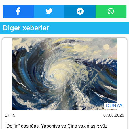
Digər xəbərlər
DÜNYA
17:45
07.08.2026
“Delfin” qasırğası Yaponiya və Çinə yaxınlaşır: yüz