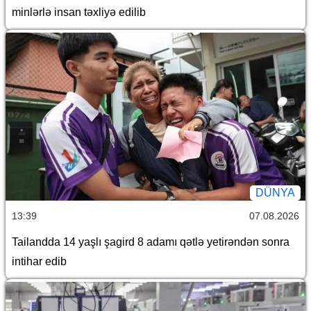
minlərlə insan təxliyə edilib
DÜNYA
13:39
07.08.2026
Tailandda 14 yaşlı şagird 8 adamı qətlə yetirəndən sonra
intihar edib