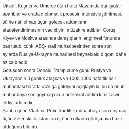
Uitkoff, Kuşner və Umerov ötən həftə Mayamidə danışıqlar
aparıblar və orada diplomatik prosesin intensivləşdirilməsi,
sülhə nail olmaq üçün gələcək addımların
əlaqələndirilməsinin vacibliyini müzakirə ediblər. Görüş
Kiyev və Moskva arasında danışıqların ləngiməsi fonunda
baş tutub, çünki ABŞ-İsrail müharibəsindən sonra son
aylarda Rusiya-Ukrayna müharibəsi beynəlxalq diqqəti daha
az cəlb edib.
Görüşdən sonra Donald Tramp cümə günü Rusiya və
Ukraynanın 3 günlük atəşkəs və 1000-1000 nəfərlik əsir
mübadiləsi barədə razılığa gəldiyini açıqlayıb ki, bu da onun
müharibəyə son qoymaq üçün potensial addım kimi təsvir
etdiyi addımdır.
Şənbə günü Vladimir Putin dördillik müharibəyə son qoymaq
üçün Zelenski ilə istənilən üçüncü ölkədə görüşməyə hazır
olduğunu bildirib.