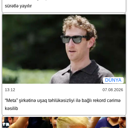
sürətlə yayılır
DÜNYA
13:12
07.08.2026
“Meta” şirkətinə uşaq təhlükəsizliyi ilə bağlı rekord cərimə
kəsilib