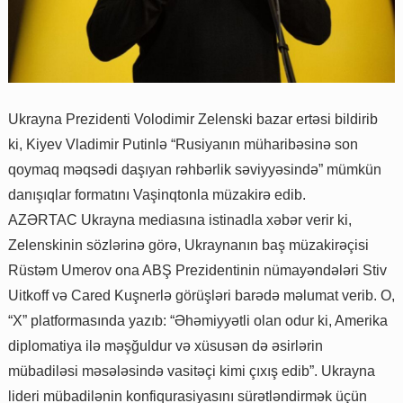
Ukrayna Prezidenti Volodimir Zelenski bazar ertəsi bildirib
ki, Kiyev Vladimir Putinlə “Rusiyanın müharibəsinə son
qoymaq məqsədi daşıyan rəhbərlik səviyyəsində” mümkün
danışıqlar formatını Vaşinqtonla müzakirə edib.
AZƏRTAC Ukrayna mediasına istinadla xəbər verir ki,
Zelenskinin sözlərinə görə, Ukraynanın baş müzakirəçisi
Rüstəm Umerov ona ABŞ Prezidentinin nümayəndələri Stiv
Uitkoff və Cared Kuşnerlə görüşləri barədə məlumat verib. O,
“X” platformasında yazıb: “Əhəmiyyətli olan odur ki, Amerika
diplomatiya ilə məşğuldur və xüsusən də əsirlərin
mübadiləsi məsələsində vasitəçi kimi çıxış edib”. Ukrayna
lideri mübadilənin konfiqurasiyasını sürətləndirmək üçün