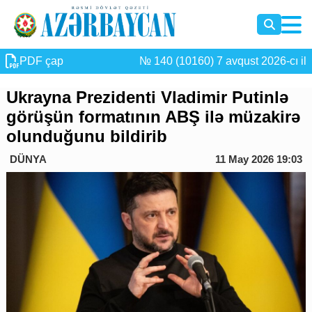
PDF çap
№ 140 (10160) 7 avqust 2026-cı il
Ukrayna Prezidenti Vladimir Putinlə
görüşün formatının ABŞ ilə müzakirə
olunduğunu bildirib
DÜNYA
11 May 2026 19:03