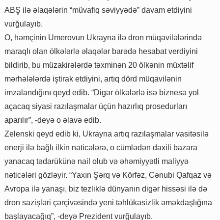
ABŞ ilə əlaqələrin “müvafiq səviyyədə” davam etdiyini
vurğulayıb.
O, həmçinin Umerovun Ukrayna ilə dron müqavilələrində
maraqlı olan ölkələrlə əlaqələr barədə hesabat verdiyini
bildirib, bu müzakirələrdə təxminən 20 ölkənin müxtəlif
mərhələlərdə iştirak etdiyini, artıq dörd müqavilənin
imzalandığını qeyd edib. “Digər ölkələrlə isə biznesə yol
açacaq siyasi razılaşmalar üçün hazırlıq prosedurları
aparılır”, -deyə o əlavə edib.
Zelenski qeyd edib ki, Ukrayna artıq razılaşmalar vasitəsilə
enerji ilə bağlı ilkin nəticələrə, o cümlədən daxili bazara
yanacaq tədarükünə nail olub və əhəmiyyətli maliyyə
nəticələri gözləyir. “Yaxın Şərq və Körfəz, Cənubi Qafqaz və
Avropa ilə yanaşı, biz tezliklə dünyanın digər hissəsi ilə də
dron sazişləri çərçivəsində yeni təhlükəsizlik əməkdaşlığına
başlayacağıq”, -deyə Prezident vurğulayıb.