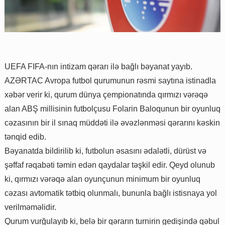
UEFA FIFA-nın intizam qərarı ilə bağlı bəyanat yayıb.
AZƏRTAC Avropa futbol qurumunun rəsmi saytına istinadla
xəbər verir ki, qurum dünya çempionatında qırmızı vərəqə
alan ABŞ millisinin futbolçusu Folarin Baloqunun bir oyunluq
cəzasının bir il sınaq müddəti ilə əvəzlənməsi qərarını kəskin
tənqid edib.
Bəyanatda bildirilib ki, futbolun əsasını ədalətli, dürüst və
şəffaf rəqabəti təmin edən qaydalar təşkil edir. Qeyd olunub
ki, qırmızı vərəqə alan oyunçunun minimum bir oyunluq
cəzası avtomatik tətbiq olunmalı, bununla bağlı istisnaya yol
verilməməlidir.
Qurum vurğulayıb ki, belə bir qərarın turnirin gedişində qəbul