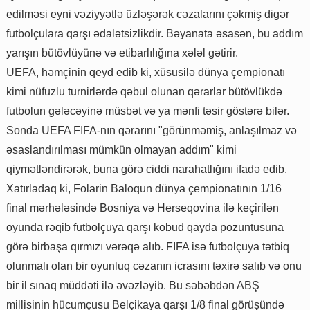
edilməsi eyni vəziyyətlə üzləşərək cəzalarını çəkmiş digər
futbolçulara qarşı ədalətsizlikdir. Bəyanata əsasən, bu addım
yarışın bütövlüyünə və etibarlılığına xələl gətirir.
UEFA, həmçinin qeyd edib ki, xüsusilə dünya çempionatı
kimi nüfuzlu turnirlərdə qəbul olunan qərarlar bütövlükdə
futbolun gələcəyinə müsbət və ya mənfi təsir göstərə bilər.
Sonda UEFA FIFA-nın qərarını "görünməmiş, anlaşılmaz və
əsaslandırılması mümkün olmayan addım" kimi
qiymətləndirərək, buna görə ciddi narahatlığını ifadə edib.
Xatırladaq ki, Folarin Baloqun dünya çempionatının 1/16
final mərhələsində Bosniya və Herseqovina ilə keçirilən
oyunda rəqib futbolçuya qarşı kobud qayda pozuntusuna
görə birbaşa qırmızı vərəqə alıb. FIFA isə futbolçuya tətbiq
olunmalı olan bir oyunluq cəzanın icrasını təxirə salıb və onu
bir il sınaq müddəti ilə əvəzləyib. Bu səbəbdən ABŞ
millisinin hücumçusu Belçikaya qarşı 1/8 final görüşündə