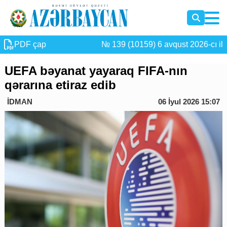
PDF çap
№ 139 (10159) 6 avqust 2026-cı il
UEFA bəyanat yayaraq FIFA-nın
qərarına etiraz edib
İDMAN
06 İyul 2026 15:07