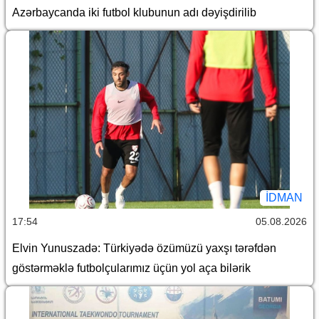
Azərbaycanda iki futbol klubunun adı dəyişdirilib
İDMAN
17:54
05.08.2026
Elvin Yunuszadə: Türkiyədə özümüzü yaxşı tərəfdən
göstərməklə futbolçularımız üçün yol aça bilərik