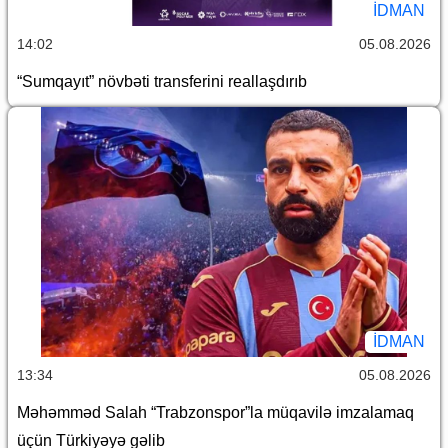
İDMAN
14:02
05.08.2026
“Sumqayıt” növbəti transferini reallaşdırıb
İDMAN
13:34
05.08.2026
Məhəmməd Salah “Trabzonspor”la müqavilə imzalamaq
üçün Türkiyəyə gəlib