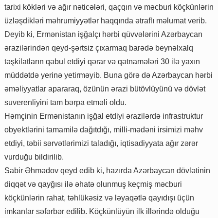
tarixi kökləri və ağır nəticələri, qaçqın və məcburi köçkünlərin
üzləşdikləri məhrumiyyətlər haqqında ətraflı məlumat verib.
Deyib ki, Ermənistan işğalçı hərbi qüvvələrini Azərbaycan
ərazilərindən qeyd-şərtsiz çıxarmaq barədə beynəlxalq
təşkilatların qəbul etdiyi qərar və qətnamələri 30 ilə yaxın
müddətdə yerinə yetirməyib. Buna görə də Azərbaycan hərbi
əməliyyatlar apararaq, özünün ərazi bütövlüyünü və dövlət
suverenliyini tam bərpa etməli oldu.
Həmçinin Ermənistanın işğal etdiyi ərazilərdə infrastruktur
obyektlərini tamamilə dağıtdığı, milli-mədəni irsimizi məhv
etdiyi, təbii sərvətlərimizi taladığı, iqtisadiyyata ağır zərər
vurduğu bildirilib.
Sabir Əhmədov qeyd edib ki, hazırda Azərbaycan dövlətinin
diqqət və qayğısı ilə əhatə olunmuş keçmiş məcburi
köçkünlərin rahat, təhlükəsiz və ləyaqətlə qayıdışı üçün
imkanlar səfərbər edilib. Köçkünlüyün ilk illərində olduğu