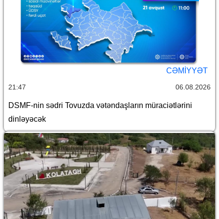
CƏMİYYƏT
21:47
06.08.2026
DSMF-nin sədri Tovuzda vətəndaşların müraciətlərini
dinləyəcək