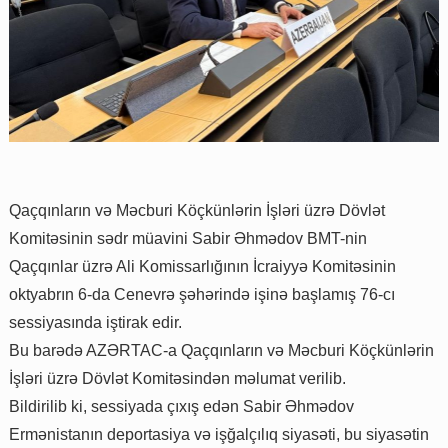
Qaçqınların və Məcburi Köçkünlərin İşləri üzrə Dövlət
Komitəsinin sədr müavini Sabir Əhmədov BMT-nin
Qaçqınlar üzrə Ali Komissarlığının İcraiyyə Komitəsinin
oktyabrın 6-da Cenevrə şəhərində işinə başlamış 76-cı
sessiyasında iştirak edir.
Bu barədə AZƏRTAC-a Qaçqınların və Məcburi Köçkünlərin
İşləri üzrə Dövlət Komitəsindən məlumat verilib.
Bildirilib ki, sessiyada çıxış edən Sabir Əhmədov
Ermənistanın deportasiya və işğalçılıq siyasəti, bu siyasətin