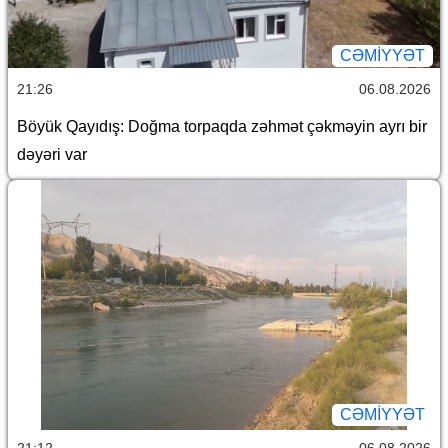
CƏMİYYƏT
21:26
06.08.2026
Böyük Qayıdış: Doğma torpaqda zəhmət çəkməyin ayrı bir
dəyəri var
CƏMİYYƏT