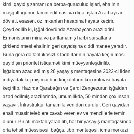
kimi, qayıdış zamanı da bərpa-quruculuq işləri, əhalinin
məşğulluğunun təmin edilməsi və digər işləri Azərbaycan
dövləti, əsasən, öz imkanları hesabına həyata keçirir.
Qeyd edilib ki, işğal dövründə Azərbaycan ərazilərini
Ermənistanın mina və partlamamış hərbi sursatlarla
çirkləndirməsi əhalinin geri qayıdışına ciddi maneə yaradır.
Buna görə də təhlükəsizlik tədbirlərinin həyata keçirilməsi
qayıdışın prioritet istiqaməti kimi müəyyənləşdirilib.
İşğaldan azad edilmiş 28 yaşayış məntəqəsinə 2022-ci ildən
indiyədək keçmiş məcburi köçkünlərin köçürülməsi həyata
keçirilib. Hazırda Qarabağın və Şərqi Zəngəzurun işğaldan
azad edilmiş ərazilərində, ümumilikdə, 50 mindən çox insan
yaşayır. İnfrastruktur tamamilə yenidən qurulur. Geri qayıdan
əhali müasir tələblərə cavab verən ev və mənzillərlə təmin
olunur. Bir ali məktəb yaradılıb, hər bir yaşayış məntəqəsində
orta təhsil müəssisəsi, bağça, tibb məntəqəsi, icma mərkəzi