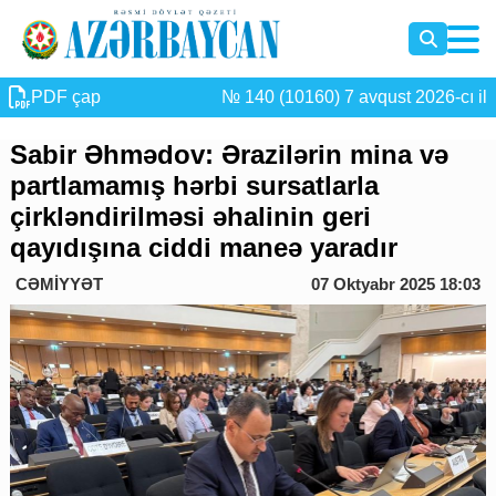
PDF çap
№ 140 (10160) 7 avqust 2026-cı il
Sabir Əhmədov: Ərazilərin mina və
partlamamış hərbi sursatlarla
çirkləndirilməsi əhalinin geri
qayıdışına ciddi maneə yaradır
CƏMİYYƏT
07 Oktyabr 2025 18:03