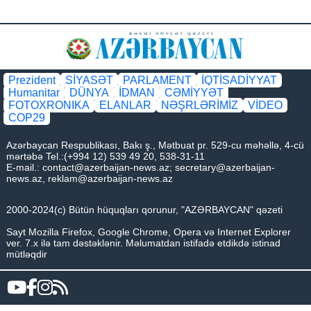
Prezident
SİYASƏT
PARLAMENT
İQTİSADİYYAT
Humanitar
DÜNYA
İDMAN
CƏMİYYƏT
FOTOXRONIKA
ELANLAR
NƏŞRLƏRİMİZ
VİDEO
COP29
Azərbaycan Respublikası, Bakı ş., Mətbuat pr. 529-cu məhəllə, 4-cü
mərtəbə Tel.:(+994 12) 539 49 20, 538-31-11
E-mail.:
contact@azerbaijan-news.az
;
secretary@azerbaijan-
news.az
,
reklam@azerbaijan-news.az
2000-2024(c) Bütün hüquqları qorunur, "AZƏRBAYCAN" qəzeti
Sayt Mozilla Firefox, Google Chrome, Opera və Internet Explorer
ver. 7.x ilə tam dəstəklənir. Məlumatdan istifadə etdikdə istinad
mütləqdir