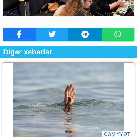
Digər xəbərlər
CƏMİYYƏT