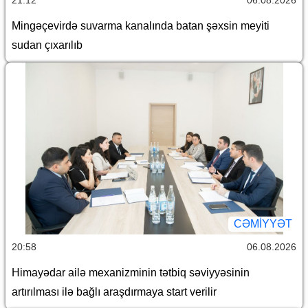
21:12
06.08.2026
Mingəçevirdə suvarma kanalında batan şəxsin meyiti
sudan çıxarılıb
CƏMİYYƏT
20:58
06.08.2026
Himayədar ailə mexanizminin tətbiq səviyyəsinin
artırılması ilə bağlı araşdırmaya start verilir