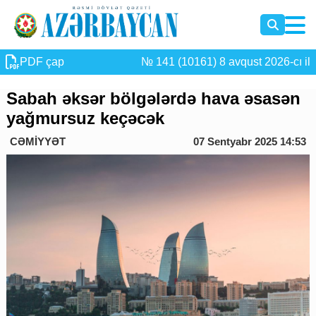
PDF çap
№ 141 (10161) 8 avqust 2026-cı il
Sabah əksər bölgələrdə hava əsasən
yağmursuz keçəcək
CƏMİYYƏT
07 Sentyabr 2025 14:53