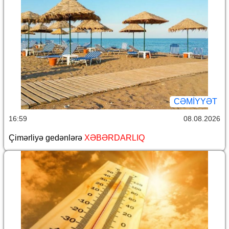
CƏMİYYƏT
16:59
08.08.2026
Çimərliyə gedənlərə
XƏBƏRDARLIQ