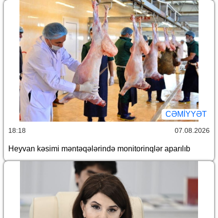
CƏMİYYƏT
18:18
07.08.2026
Heyvan kəsimi məntəqələrində monitorinqlər aparılıb