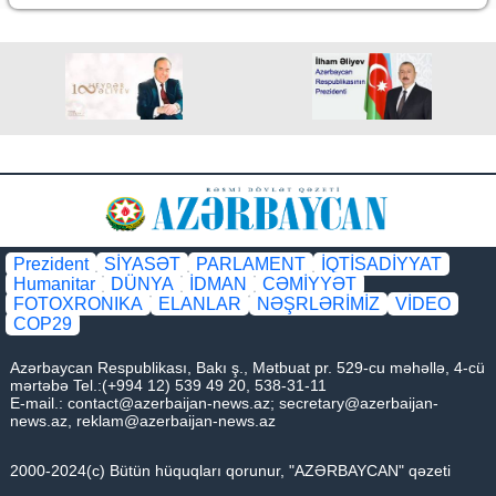
Prezident
SİYASƏT
PARLAMENT
İQTİSADİYYAT
Humanitar
DÜNYA
İDMAN
CƏMİYYƏT
FOTOXRONIKA
ELANLAR
NƏŞRLƏRİMİZ
VİDEO
COP29
Azərbaycan Respublikası, Bakı ş., Mətbuat pr. 529-cu məhəllə, 4-cü
mərtəbə Tel.:(+994 12) 539 49 20, 538-31-11
E-mail.:
contact@azerbaijan-news.az
;
secretary@azerbaijan-
news.az
,
reklam@azerbaijan-news.az
2000-2024(c) Bütün hüquqları qorunur, "AZƏRBAYCAN" qəzeti