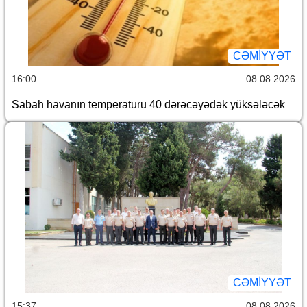
CƏMİYYƏT
16:00
08.08.2026
Sabah havanın temperaturu 40 dərəcəyədək yüksələcək
CƏMİYYƏT
15:37
08.08.2026