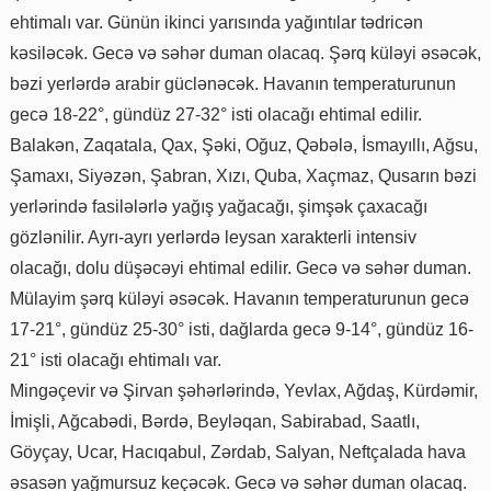
ehtimalı var. Günün ikinci yarısında yağıntılar tədricən
kəsiləcək. Gecə və səhər duman olacaq. Şərq küləyi əsəcək,
bəzi yerlərdə arabir güclənəcək. Havanın temperaturunun
gecə 18-22°, gündüz 27-32° isti olacağı ehtimal edilir.
Balakən, Zaqatala, Qax, Şəki, Oğuz, Qəbələ, İsmayıllı, Ağsu,
Şamaxı, Siyəzən, Şabran, Xızı, Quba, Xaçmaz, Qusarın bəzi
yerlərində fasilələrlə yağış yağacağı, şimşək çaxacağı
gözlənilir. Ayrı-ayrı yerlərdə leysan xarakterli intensiv
olacağı, dolu düşəcəyi ehtimal edilir. Gecə və səhər duman.
Mülayim şərq küləyi əsəcək. Havanın temperaturunun gecə
17-21°, gündüz 25-30° isti, dağlarda gecə 9-14°, gündüz 16-
21° isti olacağı ehtimalı var.
Mingəçevir və Şirvan şəhərlərində, Yevlax, Ağdaş, Kürdəmir,
İmişli, Ağcabədi, Bərdə, Beyləqan, Sabirabad, Saatlı,
Göyçay, Ucar, Hacıqabul, Zərdab, Salyan, Neftçalada hava
əsasən yağmursuz keçəcək. Gecə və səhər duman olacaq.