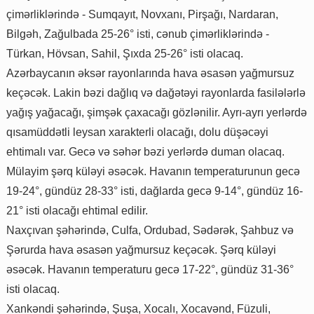
çimərliklərində - Sumqayıt, Novxanı, Pirşağı, Nardaran,
Bilgəh, Zağulbada 25-26° isti, cənub çimərliklərində -
Türkan, Hövsan, Sahil, Şıxda 25-26° isti olacaq.
Azərbaycanın əksər rayonlarında hava əsasən yağmursuz
keçəcək. Lakin bəzi dağlıq və dağətəyi rayonlarda fasilələrlə
yağış yağacağı, şimşək çaxacağı gözlənilir. Ayrı-ayrı yerlərdə
qısamüddətli leysan xarakterli olacağı, dolu düşəcəyi
ehtimalı var. Gecə və səhər bəzi yerlərdə duman olacaq.
Mülayim şərq küləyi əsəcək. Havanın temperaturunun gecə
19-24°, gündüz 28-33° isti, dağlarda gecə 9-14°, gündüz 16-
21° isti olacağı ehtimal edilir.
Naxçıvan şəhərində, Culfa, Ordubad, Sədərək, Şahbuz və
Şərurda hava əsasən yağmursuz keçəcək. Şərq küləyi
əsəcək. Havanın temperaturu gecə 17-22°, gündüz 31-36°
isti olacaq.
Xankəndi şəhərində, Şuşa, Xocalı, Xocavənd, Füzuli,