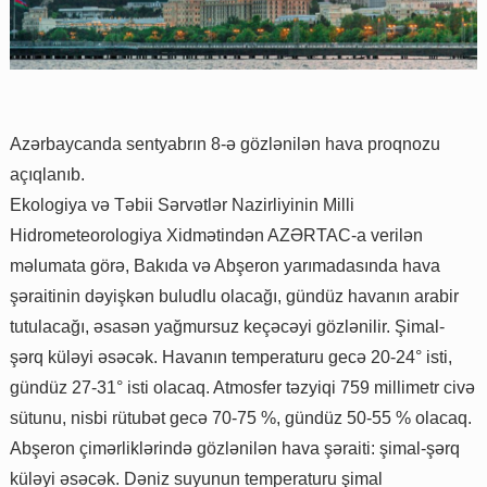
Azərbaycanda sentyabrın 8-ə gözlənilən hava proqnozu
açıqlanıb.
Ekologiya və Təbii Sərvətlər Nazirliyinin Milli
Hidrometeorologiya Xidmətindən AZƏRTAC-a verilən
məlumata görə, Bakıda və Abşeron yarımadasında hava
şəraitinin dəyişkən buludlu olacağı, gündüz havanın arabir
tutulacağı, əsasən yağmursuz keçəcəyi gözlənilir. Şimal-
şərq küləyi əsəcək. Havanın temperaturu gecə 20-24° isti,
gündüz 27-31° isti olacaq. Atmosfer təzyiqi 759 millimetr civə
sütunu, nisbi rütubət gecə 70-75 %, gündüz 50-55 % olacaq.
Abşeron çimərliklərində gözlənilən hava şəraiti: şimal-şərq
küləyi əsəcək. Dəniz suyunun temperaturu şimal