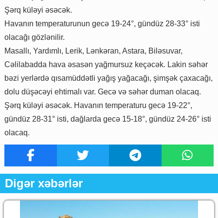
Şərq küləyi əsəcək.
Havanın temperaturunun gecə 19-24°, gündüz 28-33° isti
olacağı gözlənilir.
Masallı, Yardımlı, Lerik, Lənkəran, Astara, Biləsuvar,
Cəlilabadda hava əsasən yağmursuz keçəcək. Lakin səhər
bəzi yerlərdə qısamüddətli yağış yağacağı, şimşək çaxacağı,
dolu düşəcəyi ehtimalı var. Gecə və səhər duman olacaq.
Şərq küləyi əsəcək. Havanın temperaturu gecə 19-22°,
gündüz 28-31° isti, dağlarda gecə 15-18°, gündüz 24-26° isti
olacaq.
Digər xəbərlər