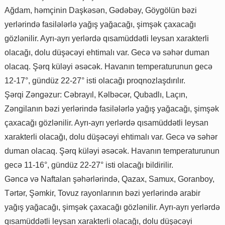
Ağdam, həmçinin Daşkəsən, Gədəbəy, Göygölün bəzi
yerlərində fasilələrlə yağış yağacağı, şimşək çaxacağı
gözlənilir. Ayrı-ayrı yerlərdə qısamüddətli leysan xarakterli
olacağı, dolu düşəcəyi ehtimalı var. Gecə və səhər duman
olacaq. Şərq küləyi əsəcək. Havanın temperaturunun gecə
12-17°, gündüz 22-27° isti olacağı proqnozlaşdırılır.
Şərqi Zəngəzur: Cəbrayıl, Kəlbəcər, Qubadlı, Laçın,
Zəngilanın bəzi yerlərində fasilələrlə yağış yağacağı, şimşək
çaxacağı gözlənilir. Ayrı-ayrı yerlərdə qısamüddətli leysan
xarakterli olacağı, dolu düşəcəyi ehtimalı var. Gecə və səhər
duman olacaq. Şərq küləyi əsəcək. Havanın temperaturunun
gecə 11-16°, gündüz 22-27° isti olacağı bildirilir.
Gəncə və Naftalan şəhərlərində, Qazax, Samux, Goranboy,
Tərtər, Şəmkir, Tovuz rayonlarının bəzi yerlərində arabir
yağış yağacağı, şimşək çaxacağı gözlənilir. Ayrı-ayrı yerlərdə
qısamüddətli leysan xarakterli olacağı, dolu düşəcəyi