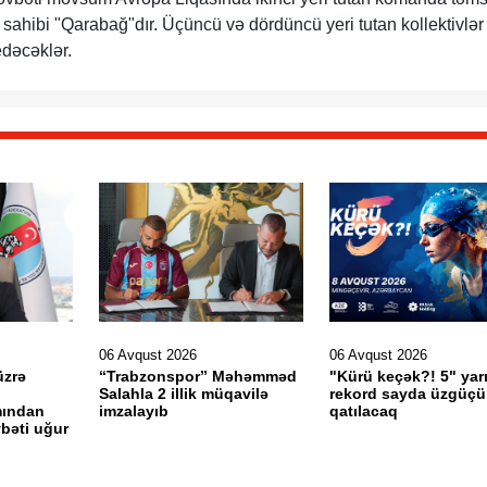
 sahibi "Qarabağ"dır. Üçüncü və dördüncü yeri tutan kollektivlər
edəcəklər.
06 Avqust 2026
06 Avqust 2026
üzrə
“Trabzonspor” Məhəmməd
"Kürü keçək?! 5" yar
ı
Salahla 2 illik müqavilə
rekord sayda üzgüçü
ımından
imzalayıb
qatılacaq
bəti uğur