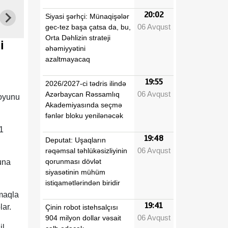
20:02
Siyasi şərhçi: Münaqişələr
06 Avqust
gec-tez başa çatsa da, bu,
Orta Dəhlizin strateji
i
əhəmiyyətini
azaltmayacaq
19:55
2026/2027-ci tədris ilində
06 Avqust
Azərbaycan Rəssamlıq
 oyunu
Akademiyasında seçmə
fənlər bloku yenilənəcək
1
19:48
Deputat: Uşaqların
06 Avqust
rəqəmsal təhlükəsizliyinin
qorunması dövlət
una
siyasətinin mühüm
istiqamətlərindən biridir
maqla
19:41
lar.
Çinin robot istehsalçısı
06 Avqust
904 milyon dollar vəsait
il