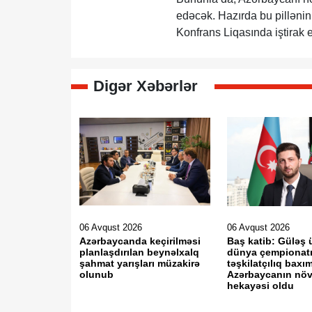
edəcək. Hazırda bu pillənin
Konfrans Liqasında iştirak 
Digər Xəbərlər
06 Avqust 2026
06 Avqust 2026
Azərbaycanda keçirilməsi
Baş katib: Güləş 
planlaşdırılan beynəlxalq
dünya çempionat
şahmat yarışları müzakirə
təşkilatçılıq bax
olunub
Azərbaycanın növ
hekayəsi oldu