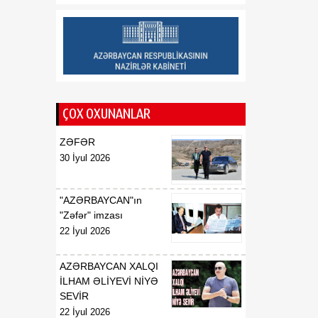
18:10
Özəl məhkəmə eksperti
06 Avqust
qismində fəaliyyət
göstərmək istəyən şəxslər
üçün icbari təlimə
qeydiyyat başlayıb
18:03
Türkiyədə meşə yanğınları
ÇOX OXUNANLAR
06 Avqust
zamanı 58 evə ziyan dəyib
ZƏFƏR
17:56
Tramp: Vensin 2028-ci ildə
30 İyul 2026
06 Avqust
Prezident seçilməsinə nail
olmalıyıq
"AZƏRBAYCAN"ın
"Zəfər" imzası
22 İyul 2026
AZƏRBAYCAN XALQI
İLHAM ƏLİYEVİ NİYƏ
SEVİR
22 İyul 2026