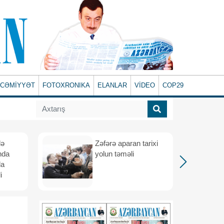
CƏMİYYƏT
FOTOXRONIKA
ELANLAR
VİDEO
COP29
lə
Zəfərə aparan tarixi
nda
yolun təməli
da
i