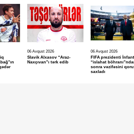
06 Avqust 2026
06 Avqust 2026
iq
Slavik Alxasov “Araz-
FIFA prezidenti İnfan
abağ”ın
Naxçıvan”ı tərk edib
“islahat böhranı”nda
 qədər
sonra vəzifəsini qor
saxladı