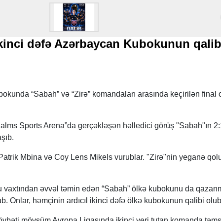
ikinci dəfə Azərbaycan Kubokunun qalib
okunda “Sabah” və “Zirə” komandaları arasında keçirilən final
alms Sports Arena”da gerçəkləşən həlledici görüş "Sabah"ın 2:
şıb.
Patrik Mbina və Coy Lens Mikels vurublar. "Zirə"nin yeganə qol
 vaxtından əvvəl təmin edən “Sabah” ölkə kubokunu da qazan
. Onlar, həmçinin ardıcıl ikinci dəfə ölkə kubokunun qalibi olub
vbəti mövsüm Avropa Liqasında ikinci yeri tutan komanda təms