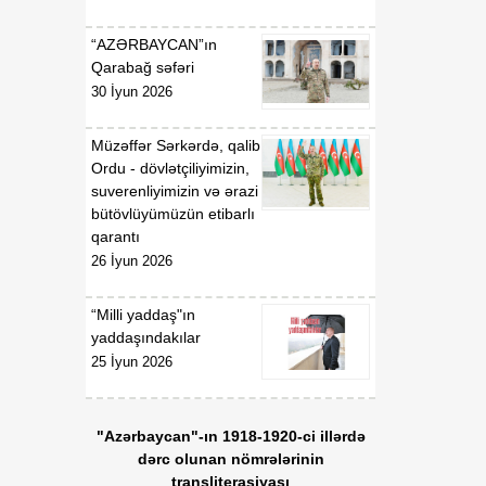
“AZƏRBAYCAN”ın
Qarabağ səfəri
30 İyun 2026
Müzəffər Sərkərdə, qalib
Ordu - dövlətçiliyimizin,
suverenliyimizin və ərazi
bütövlüyümüzün etibarlı
qarantı
26 İyun 2026
“Milli yaddaş"ın
yaddaşındakılar
25 İyun 2026
"Azərbaycan"-ın 1918-1920-ci illərdə
dərc olunan nömrələrinin
transliterasiyası