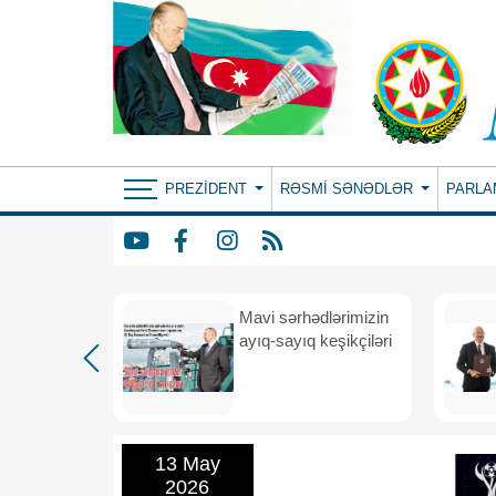
PREZIDENT
RƏSMI SƏNƏDLƏR
PARLA
Mavi sərhədlərimizin
nın
ayıq-sayıq keşikçiləri
eni dövr
13 May
2026