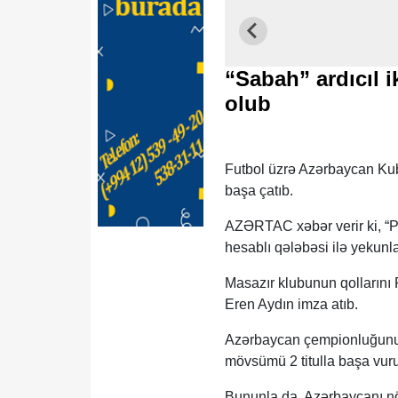
“Sabah” ardıcıl 
olub
Futbol üzrə Azərbaycan Kub
başa çatıb.
AZƏRTAC xəbər verir ki, “P
hesablı qələbəsi ilə yekunla
Masazır klubunun qollarını 
Eren Aydın imza atıb.
Azərbaycan çempionluğunu
mövsümü 2 titulla başa vurub
Bununla da, Azərbaycanı nö