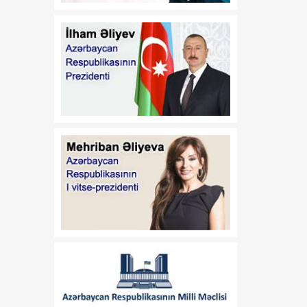
18:38
Moses Vetangula: Keniya
06 Avqust
ilə Azərbaycanın
qanunverici orqanları
arasında əməkdaşlığın
inkişafı üçün əlverişli
zəmin formalaşıb
18:31
“Trabzonspor”
06 Avqust
Məhəmməd Salahla 2 illik
müqavilə imzalayıb
18:24
Qeyri-neft-qaz
06 Avqust
sektorundan vergi
daxilolmaları artıb
18:17
AQTA: Müasir heyvan
06 Avqust
kəsimi məntəqələrinin
inkişafı qida təhlükəsizliyini
gücləndirir