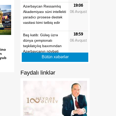
19:06
Azərbaycan Rəssamlıq
06 Avqust
Akademiyası süni intellekti
yaradıcı prosesə dəstək
vasitəsi kimi tətbiq edir
18:59
Baş katib: Güləş üzrə
06 Avqust
dünya çempionatı
təşkilatçılıq baxımından
tino
Azərbaycanın növbəti
n
uğur hekayəsi oldu
Bütün xəbərlər
uyub
18:52
Rəqəmsal inkişaf və
Faydalı linklər
06 Avqust
nəqliyyat naziri Zəngilanda
vətəndaşların
müraciətlərini dinləyib
18:45
Azərbaycan Qlobal Cənub
06 Avqust
ölkələrinin marağını cəlb
edir