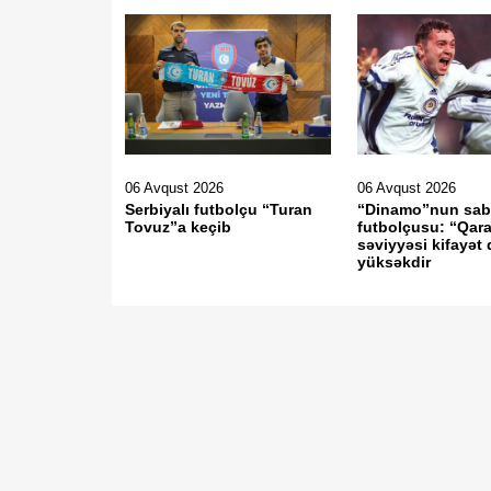
06 Avqust 2026
06 Avqust 2026
Serbiyalı futbolçu “Turan
“Dinamo”nun sab
Tovuz”a keçib
futbolçusu: “Qar
səviyyəsi kifayət
yüksəkdir