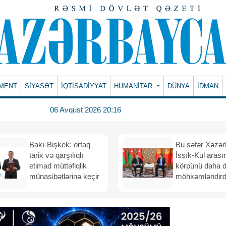
MENT
SİYASƏT
İQTİSADİYYAT
HUMANITAR
DÜNYA
İDMAN
06 Avqust 2026 20:16
Bakı-Bişkek: ortaq
Bu səfər Xəzər
tarix və qarşılıqlı
İssık-Kul arası
etimad müttəfiqlik
körpünü daha 
münasibətlərinə keçir
möhkəmləndird