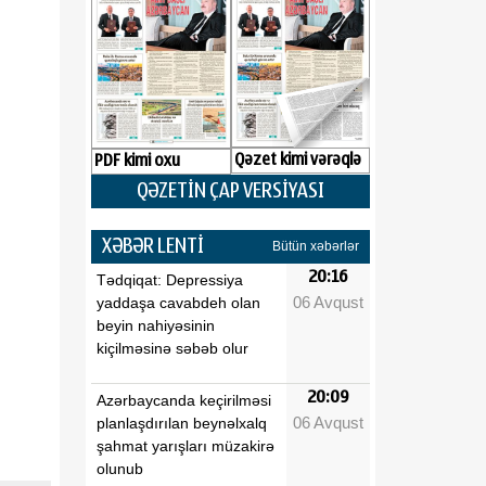
Qəzet kimi vərəqlə
PDF kimi oxu
QƏZETİN ÇAP VERSİYASI
XƏBƏR LENTİ
Bütün xəbərlər
20:16
Tədqiqat: Depressiya
06 Avqust
yaddaşa cavabdeh olan
beyin nahiyəsinin
kiçilməsinə səbəb olur
20:09
Azərbaycanda keçirilməsi
06 Avqust
planlaşdırılan beynəlxalq
şahmat yarışları müzakirə
olunub