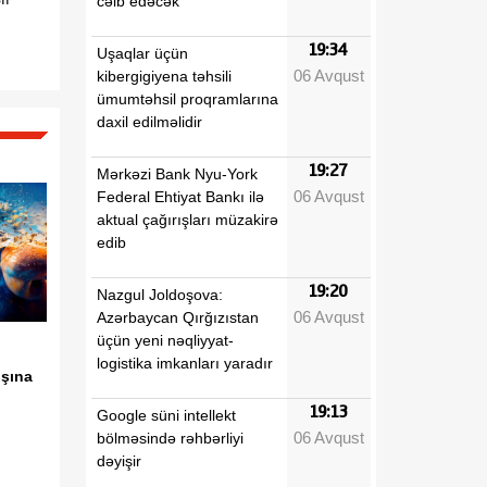
cəlb edəcək
19:34
Uşaqlar üçün
06 Avqust
kibergigiyena təhsili
ümumtəhsil proqramlarına
daxil edilməlidir
19:27
Mərkəzi Bank Nyu-York
06 Avqust
Federal Ehtiyat Bankı ilə
aktual çağırışları müzakirə
edib
19:20
Nazgul Joldoşova:
06 Avqust
Azərbaycan Qırğızıstan
üçün yeni nəqliyyat-
logistika imkanları yaradır
ışına
19:13
Google süni intellekt
06 Avqust
bölməsində rəhbərliyi
dəyişir