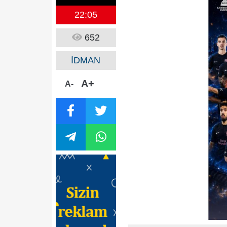
22:05
652
İDMAN
A+
A-