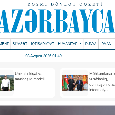
MENT
SİYASƏT
İQTİSADİYYAT
HUMANITAR
DÜNYA
İDMAN
08 Avqust 2026 01:49
Unikal inkişaf və
Möhkəmlənən st
tərəfdaşlıq modeli
tərəfdaşlıq,
dərinləşən iqtis
inteqrasiya