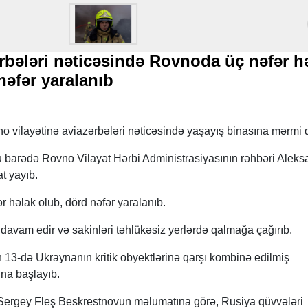
rbələri nəticəsində Rovnoda üç nəfər h
nəfər yaralanıb
 vilayətinə aviazərbələri nəticəsində yaşayış binasına mərmi 
 barədə Rovno Vilayət Hərbi Administrasiyasının rəhbəri Aleks
t yayıb.
r həlak olub, dörd nəfər yaralanıb.
 davam edir və sakinləri təhlükəsiz yerlərdə qalmağa çağırıb.
 13-də Ukraynanın kritik obyektlərinə qarşı kombinə edilmiş
na başlayıb.
 Sergey Fleş Beskrestnovun məlumatına görə, Rusiya qüvvələri