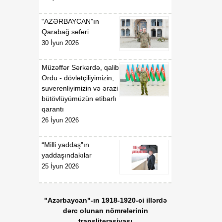
gündəliyində mühüm
mərhələ
“AZƏRBAYCAN”ın
Qarabağ səfəri
18:20
Xarici ölkələrin informasiya
30 İyun 2026
07 Avqust
şəbəkələrinə hücumlar
edən şəxslər saxlanılıblar
Müzəffər Sərkərdə, qalib
Ordu - dövlətçiliyimizin,
18:18
Heyvan kəsimi
suverenliyimizin və ərazi
07 Avqust
məntəqələrində
bütövlüyümüzün etibarlı
monitorinqlər aparılıb
qarantı
26 İyun 2026
18:00
Professor: Süni
07 Avqust
texnologiyalar dilin
“Milli yaddaş"ın
qarşısında aciz qala bilər
yaddaşındakılar
25 İyun 2026
17:55
Azərbaycan müxtəlif
07 Avqust
geosiyasi məkanlar
arasında kommunikasiya
"Azərbaycan"-ın 1918-1920-ci illərdə
imkanları olan dövlət
dərc olunan nömrələrinin
mövqeyini gücləndirir
transliterasiyası