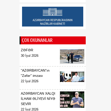
Saziş"in təsdiq edilməsi
barədə
00:57
BİLDİRİŞ
08 Avqust
18:53
Tatyana Poloskova:
07 Avqust
Azərbaycanın xarici
ÇOX OXUNANLAR
siyasətinin əsasında milli
maraqların qorunması
ZƏFƏR
dayanır
30 İyul 2026
18:23
Vaşinqton razılaşması
07 Avqust
Azərbaycan
"AZƏRBAYCAN"ın
diplomatiyasının növbəti
"Zəfər" imzası
zəfəri idi
22 İyul 2026
18:22
Tarixi Vaşinqton görüşü:
AZƏRBAYCAN XALQI
07 Avqust
ABŞ-Azərbaycan
İLHAM ƏLİYEVİ NİYƏ
əlaqələrində və Cənubi
SEVİR
Qafqazın sülh
22 İyul 2026