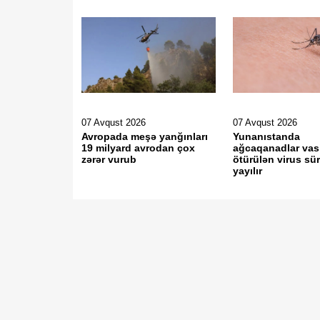
07 Avqust 2026
07 Avqust 2026
Avropada meşə yanğınları
Yunanıstanda
19 milyard avrodan çox
ağcaqanadlar vasi
zərər vurub
ötürülən virus sür
yayılır