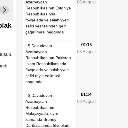
08 Avqust
Azərbaycan
Respublikasının Estoniya
Respublikasında
fövqəladə və səlahiyyətli
əlak
səfiri vəzifəsindən geri
çağırılması haqqında
01:15
İ.Ş.Davudovun
08 Avqust
Azərbaycan
düşüb.
Respublikasının Pakistan
İslam Respublikasında
andr
fövqəladə və səlahiyyətli
səfiri təyin edilməsi
haqqında
01:14
İ.Ş.Davudovun
08 Avqust
Azərbaycan
Respublikasının
Malayziyada, eyni
zamanda Bruney
Darüssalamda fövqəladə