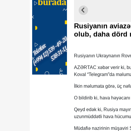
Rusiyanın aviazə
olub, daha dörd 
Rusiyanın Ukraynanın Rovno
AZƏRTAC xəbər verir ki, bu
Koval “Telegram”da məluma
İlkin məlumata görə, üç nəfə
O bildirib ki, hava həyəcanı
Qeyd edək ki, Rusiya mayın
uzunmüddətli hava hücumu
Müdafiə nazirinin müşaviri