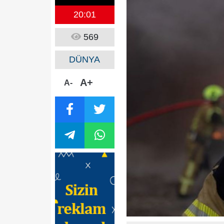
20:01
569
DÜNYA
A+
A-