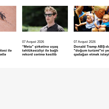
07 Avqust 2026
07 Avqust 2026
“Meta” şirkətinə uşaq
Donald Tramp ABŞ-d
təsi ilə
təhlükəsizliyi ilə bağlı
"doğum turizmi"ni y
ətlə
rekord cərimə kəsilib
qadağan etmək istəyi