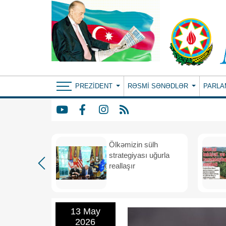
PREZIDENT
RƏSMI SƏNƏDLƏR
PARLA
rdən
Ölkəmizin sülh
hə
strategiyası uğurla
reallaşır
13 May
2026