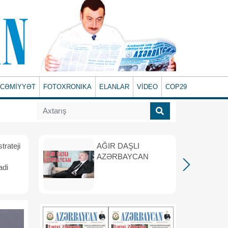
CƏMİYYƏT
FOTOXRONIKA
ELANLAR
VİDEO
COP29
rateji
AĞIR DAŞLI
AZƏRBAYCAN
adi