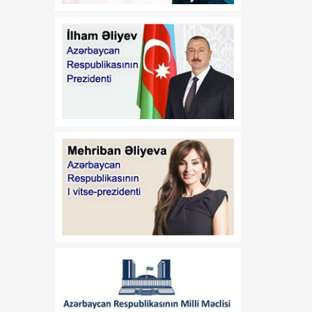
Azərbaycan
Respublikasının 2026-cı il
14 iyul tarixli 449-VIIQD
nömrəli Qanununun tətbiqi
və bununla əlaqədar bəzi
məsələlərin tənzimlənməsi
haqqında
01:06
Azərbaycan Beynəlxalq
08 Avqust
İnvestisiya Forumunun
Təşkilat Komitəsinin
yaradılması haqqında
01:04
"Azərbaycan
08 Avqust
Respublikasının Elm və
Təhsil Nazirliyi ilə
Tacikistan Respublikasının
Təhsil və Elm Nazirliyi
arasında illik təhsil
kvotalarının qarşılıqlı
ayrılması haqqında