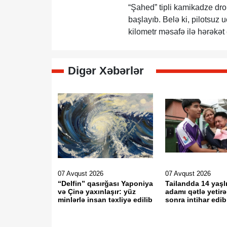
“Şahed” tipli kamikadze dro
başlayıb. Belə ki, pilotsuz 
kilometr məsafə ilə hərəkət 
Digər Xəbərlər
07 Avqust 2026
07 Avqust 2026
“Delfin” qasırğası Yaponiya
Tailandda 14 yaşlı
və Çinə yaxınlaşır: yüz
adamı qətlə yetir
minlərlə insan təxliyə edilib
sonra intihar edib