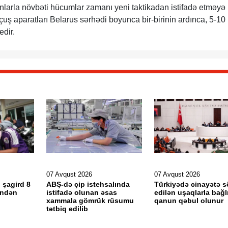
nlarla növbəti hücumlar zamanı yeni taktikadan istifadə etməyə
uçuş aparatları Belarus sərhədi boyunca bir-birinin ardınca, 5-10
edir.
07 Avqust 2026
07 Avqust 2026
 şagird 8
ABŞ-də çip istehsalında
Türkiyədə cinayətə 
əndən
istifadə olunan əsas
edilən uşaqlarla bağl
xammala gömrük rüsumu
qanun qəbul olunur
tətbiq edilib