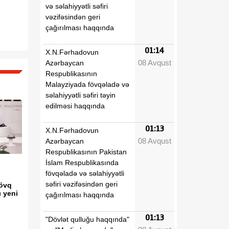
və səlahiyyətli səfiri
vəzifəsindən geri
çağırılması haqqında
01:14
X.N.Fərhadovun
08 Avqust
Azərbaycan
Respublikasının
Malayziyada fövqəladə və
səlahiyyətli səfiri təyin
edilməsi haqqında
01:13
X.N.Fərhadovun
08 Avqust
Azərbaycan
Respublikasının Pakistan
İslam Respublikasında
fövqəladə və səlahiyyətli
səfiri vəzifəsindən geri
sövq
ı yeni
çağırılması haqqında
01:13
"Dövlət qulluğu haqqında"