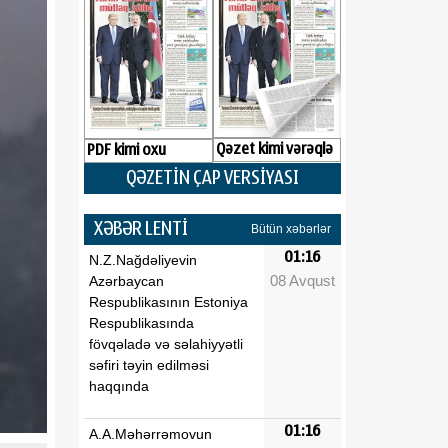
Qəzet kimi vərəqlə
PDF kimi oxu
QƏZETİN ÇAP VERSİYASI
XƏBƏR LENTİ
Bütün xəbərlər
01:16
N.Z.Nağdəliyevin
08 Avqust
Azərbaycan
Respublikasının Estoniya
Respublikasında
fövqəladə və səlahiyyətli
səfiri təyin edilməsi
haqqında
01:16
A.A.Məhərrəmovun