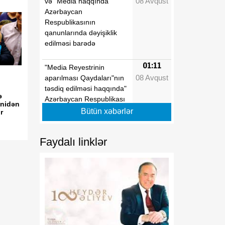
08 Avqust
və "Media haqqında"
Azərbaycan
Respublikasının
qanunlarında dəyişiklik
edilməsi barədə
01:11
"Media Reyestrinin
08 Avqust
aparılması Qaydaları"nın
təsdiq edilməsi haqqında"
ə
Azərbaycan Respublikası
enidən
Prezidentinin 2022-ci il 26
Bütün xəbərlər
r
sentyabr tarixli 1846
nömrəli Fərmanında
Faydalı linklər
dəyişiklik edilməsi barədə
01:09
"Dövlət qulluğu
08 Avqust
haqqında"və "Media
haqqında" Azərbaycan
Respublikasının
qanunlarında dəyişiklik
edilməsi barədə"