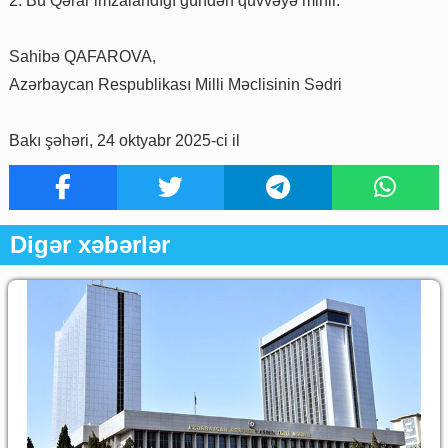
2. Bu Qərar imzalandığı gündən qüvvəyə minir.
Sahibə QAFAROVA,
Azərbaycan Respublikası Milli Məclisinin Sədri
Bakı şəhəri, 24 oktyabr 2025-ci il
Digər xəbərlər