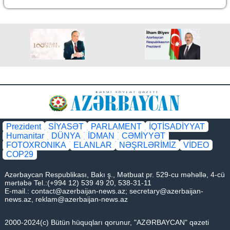
Prezident
SİYASƏT
PARLAMENT
İQTİSADİYYAT
Humanitar
DÜNYA
İDMAN
CƏMİYYƏT
FOTOXRONIKA
ELANLAR
NƏŞRLƏRİMİZ
VİDEO
COP29
Azərbaycan Respublikası, Bakı ş., Mətbuat pr. 529-cu məhəllə, 4-cü
mərtəbə Tel.:(+994 12) 539 49 20, 538-31-11
E-mail.:
contact@azerbaijan-news.az
;
secretary@azerbaijan-
news.az
,
reklam@azerbaijan-news.az
2000-2024(c) Bütün hüquqları qorunur, "AZƏRBAYCAN" qəzeti