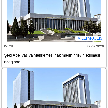
MILLI MƏCLIS
04:28
27.05.2026
Şəki Apellyasiya Məhkəməsi hakimlərinin təyin edilməsi
haqqında