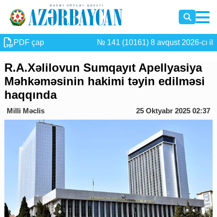
PDF çap
№ 141 (10161) 8 avqust 2026-cı il
R.A.Xəlilovun Sumqayıt Apellyasiya
Məhkəməsinin hakimi təyin edilməsi
haqqında
Milli Məclis
25 Oktyabr 2025 02:37