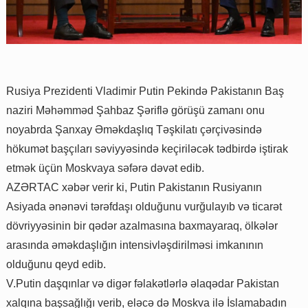
Rusiya Prezidenti Vladimir Putin Pekində Pakistanın Baş
naziri Məhəmməd Şahbaz Şəriflə görüşü zamanı onu
noyabrda Şanxay Əməkdaşlıq Təşkilatı çərçivəsində
hökumət başçıları səviyyəsində keçiriləcək tədbirdə iştirak
etmək üçün Moskvaya səfərə dəvət edib.
AZƏRTAC xəbər verir ki, Putin Pakistanın Rusiyanın
Asiyada ənənəvi tərəfdaşı olduğunu vurğulayıb və ticarət
dövriyyəsinin bir qədər azalmasına baxmayaraq, ölkələr
arasında əməkdaşlığın intensivləşdirilməsi imkanının
olduğunu qeyd edib.
V.Putin daşqınlar və digər fəlakətlərlə əlaqədar Pakistan
xalqına başsağlığı verib, eləcə də Moskva ilə İslamabadın