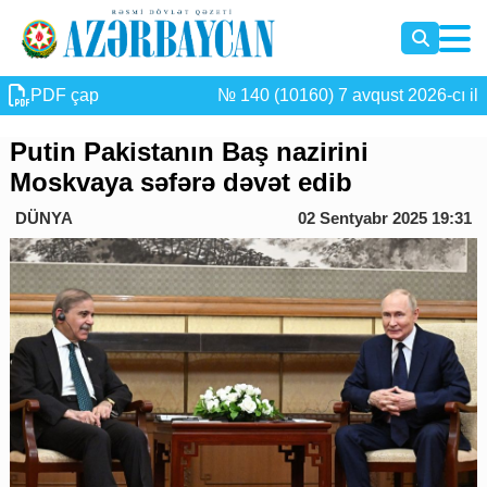
PDF çap
№ 140 (10160) 7 avqust 2026-cı il
Putin Pakistanın Baş nazirini
Moskvaya səfərə dəvət edib
DÜNYA
02 Sentyabr 2025 19:31