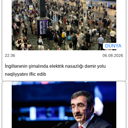
DÜNYA
22:36
06.08.2026
İngiltərənin şimalında elektrik nasazlığı dəmir yolu
nəqliyyatını iflic edib