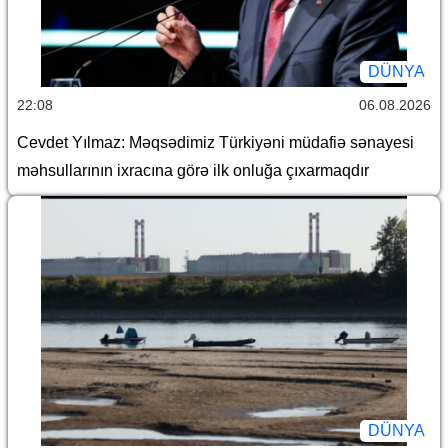
DÜNYA
22:08
06.08.2026
Cevdet Yılmaz: Məqsədimiz Türkiyəni müdafiə sənayesi
məhsullarının ixracına görə ilk onluğa çıxarmaqdır
DÜNYA