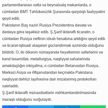
parlamentlərarası xətlə və beynəlxalq məkanlarda, o
cümlədən BMT Təhlükəsizlik Şurasında qarşılıqlı fəaliyyətini
qeyd edib.
Pakistanın Baş naziri Rusiya Prezidentinə dəvətə və
dəstəyə görə təşəkkür edib. Ş.Şərif ikitərəfli ticarətin, o
cümlədən Rusiya neftinin idxalı hesabına artdığını qeyd edib
və ticarət-iqtisadi əlaqələri gücləndirmək əzmində olduğunu
bildirib. O, iki ölkənin nümayəndə heyətlərinin səfərlərini və
kənd təsərrüfatı, metallurgiya, nəqliyyat sahələrində
əməkdaşlığın inkişafına, o cümlədən Belarusdan Rusiya,
Mərkəzi Asiya və Əfqanıstandan keçməklə Pakistana
nəqliyyat dəhlizi layihəsinə dair imzalanmış protokolları
xatırladıb.
Ş.Şərif ikitərəfli münasibətlərin möhkəmləndirilməsində
maraqlı olduğunu vurğulayıb.