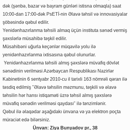
dək (şənbə, bazar və bayram günləri istisna olmaqla) saat
10:00-dan 17:00-dək PsETİ-nin Əlavə təhsil və innovasiyalar
şöbəsində qəbul edilir.
Yenidənhazırlanma təhsili almaq üçün instituta sənəd vermiş
şəxslərlə müsahibə təşkil edilir.
Müsahibəni uğurla keçənlər müqavilə yolu ilə
yenidənhazırlanma ixtisasına qəbul olunurlar.
Yenidənhazırlanma təhsili almış şəxslərə müvafiq dövlət
sənədinin verilməsi Azərbaycan Respublikası Nazirlər
Kabinetinin 6 sentyabr 2010-cu il tarixli 163 nömrəli qərarı ilə
təsdiq edilmiş "Əlavə təhsilin məzmunu, təşkili və əlavə
təhsilin hər hansı istiqaməti üzrə təhsil almış şəxslərə
müvafiq sənədin verilməsi qaydası" ilə tənzimlənir.
Qəbul ilə əlaqədar aşağıdakı ünvana və ya elektron poçta
müraciət edə bilərsiniz.
Ünvan: Ziya Bunyadov pr., 38