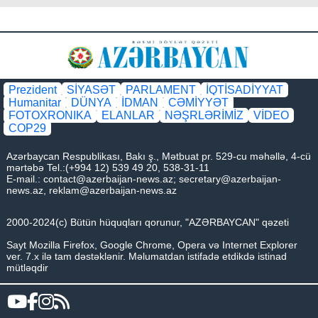
Prezident
SİYASƏT
PARLAMENT
İQTİSADİYYAT
Humanitar
DÜNYA
İDMAN
CƏMİYYƏT
FOTOXRONIKA
ELANLAR
NƏŞRLƏRİMİZ
VİDEO
COP29
Azərbaycan Respublikası, Bakı ş., Mətbuat pr. 529-cu məhəllə, 4-cü
mərtəbə Tel.:(+994 12) 539 49 20, 538-31-11
E-mail.:
contact@azerbaijan-news.az
;
secretary@azerbaijan-
news.az
,
reklam@azerbaijan-news.az
2000-2024(c) Bütün hüquqları qorunur, "AZƏRBAYCAN" qəzeti
Sayt Mozilla Firefox, Google Chrome, Opera və Internet Explorer
ver. 7.x ilə tam dəstəklənir. Məlumatdan istifadə etdikdə istinad
mütləqdir