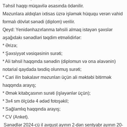
Təhsil haqqı müqavilə əsasında ödənilir.
Məzunlara aldıqları ixtisas üzrə işləmək hüququ verən vahid
formalı dövlət sənədi (diplom) verilir.
Qeyd: Yenidənhazırlanma təhsili almaq istəyən şəxslər
aşağıdakı sənədləri təqdim etməlidirlər:
* Ərizə;
* Şəxsiyyət vəsiqəsinin surəti;
* Ali təhsil haqqında sənədin (diplomun və ona əlavənin)
notarial qaydada təsdiq olunmuş surəti;
* Cari ilin bakalavr məzunları üçün ali məktəbi bitirmək
haqqında arayış;
* Əmək kitabçasının surəti (işləyənlər üçün);
* 3x4 sm ölçüdə 4 ədəd fotoşəkil;
* Sağlamlıq haqqında arayış;
* CV (Anket).
Sənədlər 2024-cü il avqust ayının 2-dən sentyabr ayının 20-