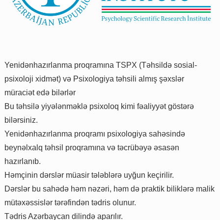
Yenidənhazırlanma proqramına TSPX (Təhsildə sosial-
psixoloji xidmət) və Psixologiya təhsili almış şəxslər
müraciət edə bilərlər
Bu təhsilə yiyələnməklə psixoloq kimi fəaliyyət göstərə
bilərsiniz.
Yenidənhazırlanma proqramı psixologiya sahəsində
beynəlxalq təhsil proqramına və təcrübəyə əsasən
hazırlanıb.
Həmçinin dərslər müasir tələblərə uyğun keçirilir.
Dərslər bu sahədə həm nəzəri, həm də praktik biliklərə malik
mütəxəssislər tərəfindən tədris olunur.
Tədris Azərbaycan dilində aparılır.