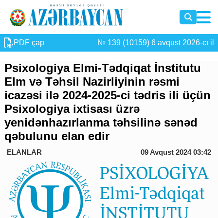
PDF çap
№ 139 (10159) 6 avqust 2026-cı il
Psixologiya Elmi-Tədqiqat İnstitutu
Elm və Təhsil Nazirliyinin rəsmi
icazəsi ilə 2024-2025-ci tədris ili üçün
Psixologiya ixtisası üzrə
yenidənhazırlanma təhsilinə sənəd
qəbulunu elan edir
ELANLAR
09 Avqust 2024 03:42