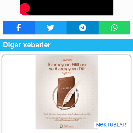
Digər xəbərlər
MƏKTUBLAR