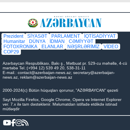
Prezident
SİYASƏT
PARLAMENT
İQTİSADİYYAT
Humanitar
DÜNYA
İDMAN
CƏMİYYƏT
FOTOXRONIKA
ELANLAR
NƏŞRLƏRİMİZ
VİDEO
COP29
Azərbaycan Respublikası, Bakı ş., Mətbuat pr. 529-cu məhəllə, 4-cü
mərtəbə Tel.:(+994 12) 539 49 20, 538-31-11
E-mail.:
contact@azerbaijan-news.az
;
secretary@azerbaijan-
news.az
,
reklam@azerbaijan-news.az
2000-2024(c) Bütün hüquqları qorunur, "AZƏRBAYCAN" qəzeti
Sayt Mozilla Firefox, Google Chrome, Opera və Internet Explorer
ver. 7.x ilə tam dəstəklənir. Məlumatdan istifadə etdikdə istinad
mütləqdir