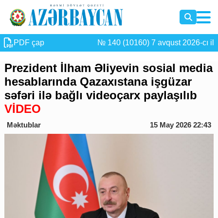
PDF çap
№ 140 (10160) 7 avqust 2026-cı il
Prezident İlham Əliyevin sosial media
hesablarında Qazaxıstana işgüzar
səfəri ilə bağlı videoçarx paylaşılıb
VİDEO
Məktublar
15 May 2026 22:43