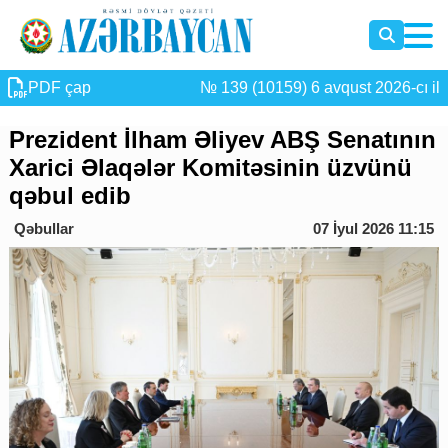
PDF çap
№ 139 (10159) 6 avqust 2026-cı il
Prezident İlham Əliyev ABŞ Senatının
Xarici Əlaqələr Komitəsinin üzvünü
qəbul edib
Qəbullar
07 İyul 2026 11:15