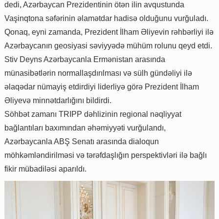
dedi, Azərbaycan Prezidentinin ötən ilin avqustunda
Vaşinqtona səfərinin əlamətdar hadisə olduğunu vurğuladı.
Qonaq, eyni zamanda, Prezident İlham Əliyevin rəhbərliyi ilə
Azərbaycanın geosiyasi səviyyədə mühüm rolunu qeyd etdi.
Stiv Deyns Azərbaycanla Ermənistan arasında
münasibətlərin normallaşdırılması və sülh gündəliyi ilə
əlaqədar nümayiş etdirdiyi liderliyə görə Prezident İlham
Əliyevə minnətdarlığını bildirdi.
Söhbət zamanı TRIPP dəhlizinin regional nəqliyyat
bağlantıları baxımından əhəmiyyəti vurğulandı,
Azərbaycanla ABŞ Senatı arasında dialoqun
möhkəmləndirilməsi və tərəfdaşlığın perspektivləri ilə bağlı
fikir mübadiləsi aparıldı.