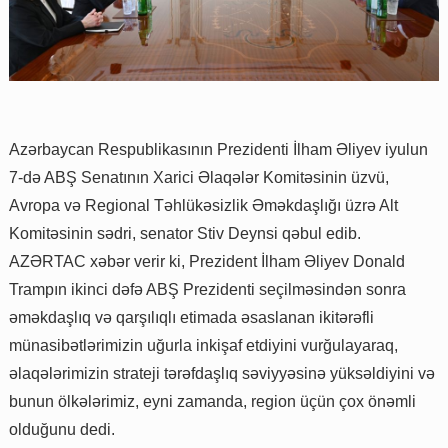
Azərbaycan Respublikasının Prezidenti İlham Əliyev iyulun
7-də ABŞ Senatının Xarici Əlaqələr Komitəsinin üzvü,
Avropa və Regional Təhlükəsizlik Əməkdaşlığı üzrə Alt
Komitəsinin sədri, senator Stiv Deynsi qəbul edib.
AZƏRTAC xəbər verir ki, Prezident İlham Əliyev Donald
Trampın ikinci dəfə ABŞ Prezidenti seçilməsindən sonra
əməkdaşlıq və qarşılıqlı etimada əsaslanan ikitərəfli
münasibətlərimizin uğurla inkişaf etdiyini vurğulayaraq,
əlaqələrimizin strateji tərəfdaşlıq səviyyəsinə yüksəldiyini və
bunun ölkələrimiz, eyni zamanda, region üçün çox önəmli
olduğunu dedi.