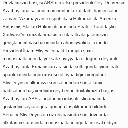
Dövlətimizin başçısı ABŞ-nin vitse-prezidenti Cey. Di. Vensin
Azərbaycana səfərini məmnunluqla xatırladı, həmin səfər
zamanı “Azərbaycan Respublikası Hökuməti ilə Amerika
Birləşmiş Ştatları Hökuməti arasında Strateji Tərəfdaşlıq
Xartiyası”nın imzalanmasının ikitərəfli əlaqələrimizin
genişləndirilməsi baxımından əhəmiyyətinə toxundu.
Prezident İlham Əliyev Donald Trampla şəxsi
münasibətlərinin də yüksək səviyyədə olduğunu deyərək,
Azərbaycanla Ermənistan arasında sülh gündəliyinin irəli
aparılmasında onun xüsusi rol oynadığını vurğuladı.
Stiv Deynsin ölkəmizə son səfərindən sonra tarixi
hadisələrin baş verdiyini qeyd edən dövlətimizin başçısı
Azərbaycan-ABŞ əlaqələrinin inkişafı istiqamətində
göstərdiyi səylərə görə qonağa təşəkkürünü bildirdi.
Senator Stiv Deyns də öz növbəsində son dövrlərdə
ölkələrimiz arasında münasibətlərin uğurla inkişaf etdiyini