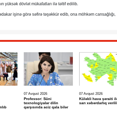
yüksək dövlət mükafatları ilə təltif edilib.
ədakar işinə görə səfirə təşəkkür edib, ona möhkəm cansağlığı,
07 Avqust 2026
07 Avqust 2026
Professor: Süni
Küləkli hava şəraiti il
texnologiyalar dilin
sarı xəbərdarlıq veril
ılıb
qarşısında aciz qala bilər