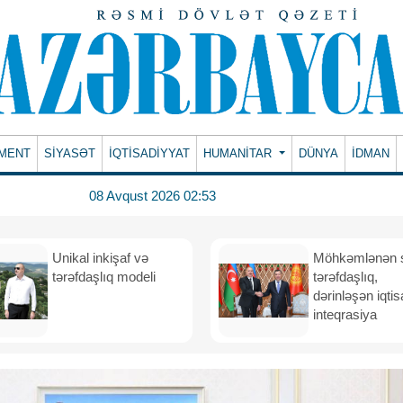
MENT
SİYASƏT
İQTİSADİYYAT
HUMANITAR
DÜNYA
İDMAN
08 Avqust 2026 02:53
Unikal inkişaf və
Möhkəmlənən st
tərəfdaşlıq modeli
tərəfdaşlıq,
dərinləşən iqtis
inteqrasiya