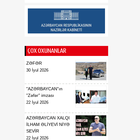
Saziş"in təsdiq edilməsi
barədə
00:57
BİLDİRİŞ
08 Avqust
18:53
Tatyana Poloskova:
07 Avqust
Azərbaycanın xarici
ÇOX OXUNANLAR
siyasətinin əsasında milli
maraqların qorunması
ZƏFƏR
dayanır
30 İyul 2026
18:23
Vaşinqton razılaşması
07 Avqust
Azərbaycan
"AZƏRBAYCAN"ın
diplomatiyasının növbəti
"Zəfər" imzası
zəfəri idi
22 İyul 2026
18:22
Tarixi Vaşinqton görüşü:
AZƏRBAYCAN XALQI
07 Avqust
ABŞ-Azərbaycan
İLHAM ƏLİYEVİ NİYƏ
əlaqələrində və Cənubi
SEVİR
Qafqazın sülh
22 İyul 2026