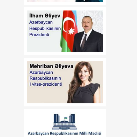
Azərbaycan
Respublikasının 2026-cı il
14 iyul tarixli 449-VIIQD
nömrəli Qanununun tətbiqi
və bununla əlaqədar bəzi
məsələlərin tənzimlənməsi
haqqında
01:06
Azərbaycan Beynəlxalq
08 Avqust
İnvestisiya Forumunun
Təşkilat Komitəsinin
yaradılması haqqında
01:04
"Azərbaycan
08 Avqust
Respublikasının Elm və
Təhsil Nazirliyi ilə
Tacikistan Respublikasının
Təhsil və Elm Nazirliyi
arasında illik təhsil
kvotalarının qarşılıqlı
ayrılması haqqında