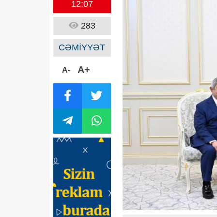
12:07
283
CƏMİYYƏT
A+
A-