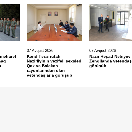
07 Avqust 2026
07 Avqust 2026
 məharət
Kənd Təsərrüfatı
Nazir Rəşad Nəbiyev
naq
Nazirliyinin vəzifəli şəxsləri
Zəngilanda vətəndaşl
b
Qax və Balakən
görüşüb
rayonlarından olan
vətəndaşlarla görüşüb