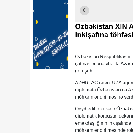
Özbəkistan XİN Az
inkişafına töhfəs
Özbəkistan Respublikasının 
çatması münasibətilə Azərb
görüşüb.
AZƏRTAC rəsmi UZA agentliyi
diplomata Özbəkistan ilə Azə
möhkəmləndirilməsinə verdi
Qeyd edilib ki, səfir Özbəki
diplomatik korpusun dekan
əməkdaşlığının inkişafında,
möhkəmləndirilməsində roluna