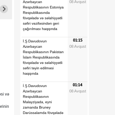
08 Avqust
Azərbaycan
Respublikasının Estoniya
Respublikasında
fövqəladə və səlahiyyətli
səfiri vəzifəsindən geri
çağırılması haqqında
01:15
İ.Ş.Davudovun
08 Avqust
Azərbaycan
Respublikasının Pakistan
İslam Respublikasında
fövqəladə və səlahiyyətli
səfiri təyin edilməsi
haqqında
01:14
İ.Ş.Davudovun
08 Avqust
Azərbaycan
əsi və
Respublikasının
Malayziyada, eyni
rinin
zamanda Bruney
Darüssalamda fövqəladə