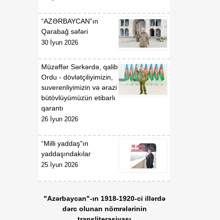
gündəliyində mühüm
mərhələ
“AZƏRBAYCAN”ın
Qarabağ səfəri
18:20
Xarici ölkələrin informasiya
30 İyun 2026
07 Avqust
şəbəkələrinə hücumlar
edən şəxslər saxlanılıblar
Müzəffər Sərkərdə, qalib
Ordu - dövlətçiliyimizin,
18:18
Heyvan kəsimi
suverenliyimizin və ərazi
07 Avqust
məntəqələrində
bütövlüyümüzün etibarlı
monitorinqlər aparılıb
qarantı
26 İyun 2026
18:00
Professor: Süni
07 Avqust
texnologiyalar dilin
“Milli yaddaş"ın
qarşısında aciz qala bilər
yaddaşındakılar
25 İyun 2026
17:55
Azərbaycan müxtəlif
07 Avqust
geosiyasi məkanlar
arasında kommunikasiya
"Azərbaycan"-ın 1918-1920-ci illərdə
imkanları olan dövlət
dərc olunan nömrələrinin
mövqeyini gücləndirir
transliterasiyası