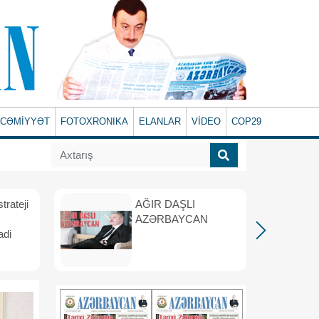
CƏMİYYƏT
FOTOXRONIKA
ELANLAR
VİDEO
COP29
rateji
AĞIR DAŞLI
AZƏRBAYCAN
adi