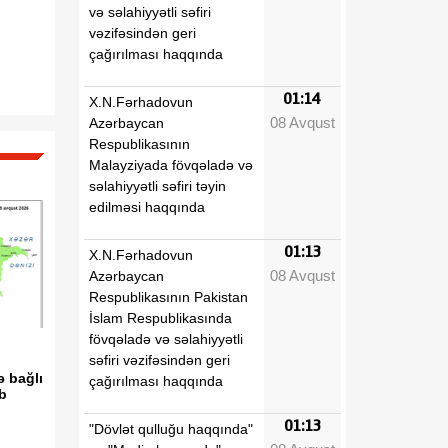
və səlahiyyətli səfiri
vəzifəsindən geri
çağırılması haqqında
01:14
X.N.Fərhadovun
08 Avqust
Azərbaycan
Respublikasının
Malayziyada fövqəladə və
səlahiyyətli səfiri təyin
edilməsi haqqında
01:13
X.N.Fərhadovun
08 Avqust
Azərbaycan
Respublikasının Pakistan
İslam Respublikasında
fövqəladə və səlahiyyətli
səfiri vəzifəsindən geri
ə bağlı
çağırılması haqqında
ib
01:13
"Dövlət qulluğu haqqında"