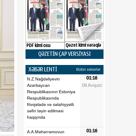
Qəzet kimi vərəqlə
PDF kimi oxu
QƏZETİN ÇAP VERSİYASI
XƏBƏR LENTİ
Bütün xəbərlər
01:16
N.Z.Nağdəliyevin
08 Avqust
Azərbaycan
Respublikasının Estoniya
Respublikasında
fövqəladə və səlahiyyətli
səfiri təyin edilməsi
haqqında
01:16
A.A.Məhərrəmovun