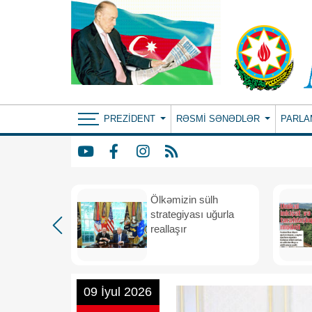
PREZIDENT
RƏSMI SƏNƏDLƏR
PARLA
rdən
Ölkəmizin sülh
hə
strategiyası uğurla
reallaşır
09 İyul 2026