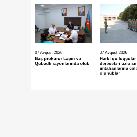
07 Avqust 2026
07 Avqust 2026
Baş prokuror Laçın və
Hərbi qulluqçular
Qubadlı rayonlarında olub
dərəcələri üzrə sı
imtahanlarına cəl
olunublar