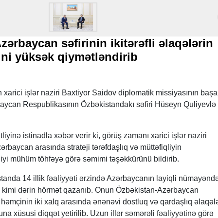
ərbaycan səfirinin ikitərəfli əlaqələrin
ini yüksək qiymətləndirib
xarici işlər naziri Baxtiyor Saidov diplomatik missiyasının başa
aycan Respublikasının Özbəkistandakı səfiri Hüseyn Quliyevlə
nə istinadla xəbər verir ki, görüş zamanı xarici işlər naziri
rbaycan arasında strateji tərəfdaşlıq və müttəfiqliyin
yi mühüm töhfəyə görə səmimi təşəkkürünü bildirib.
standa 14 illik fəaliyyəti ərzində Azərbaycanın layiqli nümayənd
ı kimi dərin hörmət qazanıb. Onun Özbəkistan-Azərbaycan
 həmçinin iki xalq arasında ənənəvi dostluq və qardaşlıq əlaqələ
 xüsusi diqqət yetirilib. Uzun illər səmərəli fəaliyyətinə görə