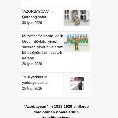
“AZƏRBAYCAN”ın
Qarabağ səfəri
30 İyun 2026
Müzəffər Sərkərdə, qalib
Ordu - dövlətçiliyimizin,
suverenliyimizin və ərazi
bütövlüyümüzün etibarlı
qarantı
26 İyun 2026
“Milli yaddaş"ın
yaddaşındakılar
25 İyun 2026
"Azərbaycan"-ın 1918-1920-ci illərdə
dərc olunan nömrələrinin
transliterasiyası