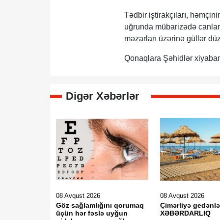
Tədbir iştirakçıları, həmçin
uğrunda mübarizədə canları
məzarları üzərinə güllər düz
Qonaqlara Şəhidlər xiyabanın
Digər Xəbərlər
08 Avqust 2026
08 Avqust 2026
Göz sağlamlığını qorumaq
Çimərliyə gedənlə
üçün hər fəslə uyğun
XƏBƏRDARLIQ