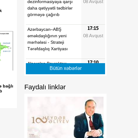
08 Avqust
dezinformasiyaya qarşı
daha qətiyyətli tədbirlər
k
görməyə çağırıb
17:15
Azərbaycan–ABŞ
08 Avqust
əməkdaşlığının yeni
mərhələsi - Strateji
Tərəfdaşlıq Xartiyası
17:10
Alparslan Bayraktar:
Bütün xəbərlər
08 Avqust
Türkiyə Azərbaycanda
müxtəlif layihələrin həyata
keçirilməsinə hazırdır
Faydalı linklər
ə bağlı
ib
17:05
Cevdet Yılmaz: Türkiyənin
08 Avqust
təhlükəsizliyi onun
sərhədlərindən başlamır
16:59
Çimərliyə gedənlərə
08 Avqust
XƏBƏRDARLIQ