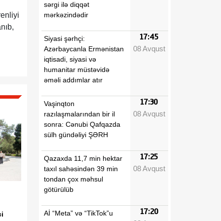
sərgi ilə diqqət
mərkəzindədir
enliyi
nıb,
17:45
Siyasi şərhçi:
08 Avqust
Azərbaycanla Ermənistan
iqtisadi, siyasi və
humanitar müstəvidə
əməli addımlar atır
17:30
Vaşinqton
08 Avqust
razılaşmalarından bir il
sonra: Cənubi Qafqazda
sülh gündəliyi ŞƏRH
17:25
Qazaxda 11,7 min hektar
08 Avqust
taxıl sahəsindən 39 min
tondan çox məhsul
götürülüb
17:20
Aİ “Meta” və “TikTok”u
i