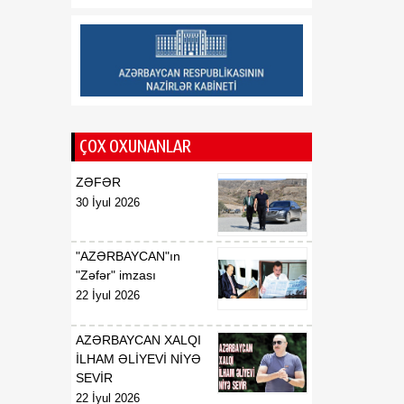
15:34
Azərbaycanın sülh siyasəti
08 Avqust
Cənubi Qafqazda yeni
reallıq formalaşdırır
14:59
Gürcü iqtisadçı: Qlobal
08 Avqust
böhranlar fonunda Cənubi
ÇOX OXUNANLAR
Qafqaz özünü regional
əməkdaşlıq üçün əlverişli
ZƏFƏR
məkan kimi təqdim edir
30 İyul 2026
"AZƏRBAYCAN"ın
"Zəfər" imzası
22 İyul 2026
AZƏRBAYCAN XALQI
İLHAM ƏLİYEVİ NİYƏ
SEVİR
22 İyul 2026