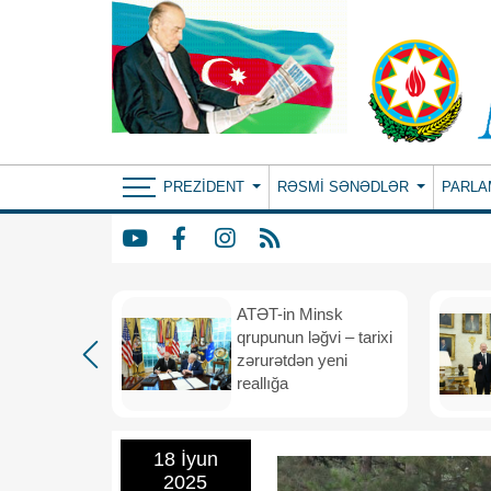
PREZIDENT
RƏSMI SƏNƏDLƏR
PARLA
ın yeni
ATƏT-in Minsk
anış
qrupunun ləğvi – tarixi
dafiə
zərurətdən yeni
asından
reallığa
rlığa
18 İyun
2025