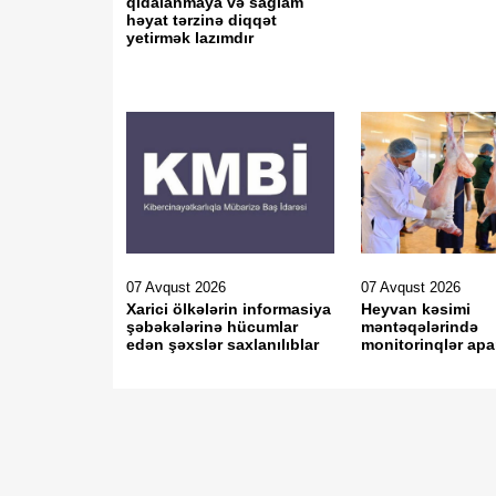
qidalanmaya və sağlam
həyat tərzinə diqqət
yetirmək lazımdır
07 Avqust 2026
07 Avqust 2026
Xarici ölkələrin informasiya
Heyvan kəsimi
şəbəkələrinə hücumlar
məntəqələrində
edən şəxslər saxlanılıblar
monitorinqlər apar