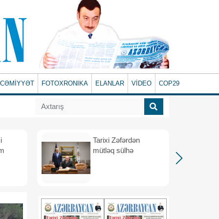
CƏMİYYƏT
FOTOXRONIKA
ELANLAR
VİDEO
COP29
i
Tarixi Zəfərdən
üm
mütləq sülhə