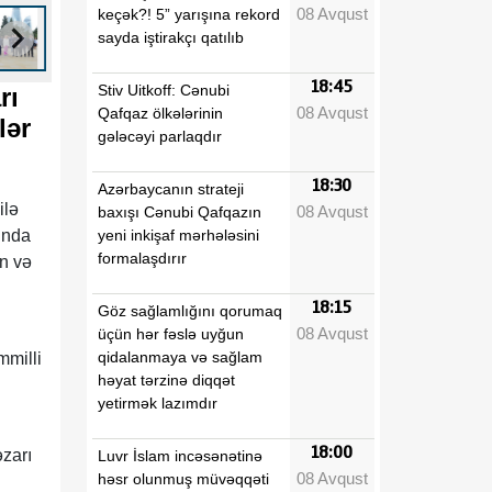
08 Avqust
keçək?! 5” yarışına rekord
sayda iştirakçı qatılıb
18:45
Stiv Uitkoff: Cənubi
rı
08 Avqust
Qafqaz ölkələrinin
blər
gələcəyi parlaqdır
18:30
Azərbaycanın strateji
ilə
08 Avqust
baxışı Cənubi Qafqazın
yeni inkişaf mərhələsini
ında
formalaşdırır
n və
18:15
Göz sağlamlığını qorumaq
08 Avqust
üçün hər fəslə uyğun
qidalanmaya və sağlam
mmilli
həyat tərzinə diqqət
yetirmək lazımdır
18:00
əzarı
Luvr İslam incəsənətinə
08 Avqust
həsr olunmuş müvəqqəti