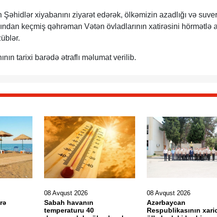
in Şəhidlər xiyabanını ziyarət edərək, ölkəmizin azadlığı və suver
ndan keçmiş qəhrəman Vətən övladlarının xatirəsini hörmətlə a
üblər.
ın tarixi barədə ətraflı məlumat verilib.
08 Avqust 2026
08 Avqust 2026
rə
Sabah havanın
Azərbaycan
temperaturu 40
Respublikasının xaric