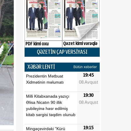
Qəzet kimi vərəqlə
PDF kimi oxu
QƏZETİN ÇAP VERSİYASI
XƏBƏR LENTİ
Bütün xəbərlər
19:45
Prezidentin Mətbuat
08 Avqust
Xidmətinin məlumatı
19:30
Milli Kitabxanada yazıçı
08 Avqust
Əlisa Nicatın 90 illik
yubileyinə həsr edilmiş
kitab sərgisi təqdim olunub
19:15
Mingəçevirdəki “Kürü