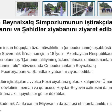
Beynəlxalq Simpoziumunun iştirakçıla
rını və Şəhidlər xiyabanını ziyarət edi
 insan hüquqlari üzrə müvəkkilinin (ombudsmanın) təşəbbüsü 
və Suverenlik İli”nə, həmçinin 18 İyun – Azərbaycan Respublikas
r olunmuş “Qanunun aliliyinin gücləndirilməsi: ombudsmanları
tutlarının rolu” mövzusunda Ombudsmanların Beynəlxalq
Fəxri xiyabanı və Şəhidlər xiyabanını ziyarət ediblər.
bir iştirakçıları əvvəlcə Fəxri xiyabana gələrək xalqımızın Ümu
 dövlətinin memarı və qurucusu Heydər Əliyevin xatirəsini dərin
nünə əklil qoyub, tər güllər düzüblər.
kademik Zərifə xanım Əliyevanın da xatirəsi ehtiramla anılıb, m
.