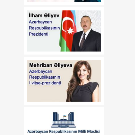
16:37
Tarixi Vaşinqton Zirvə
08 Avqust
Görüşü
xronoloji
ardıcıllıqla
16:34
Vaşinqton görüşü
08 Avqust
Azərbaycanın regional
məsələlərin həllində fəal
rol oynadığını təsdiqləyib
ŞƏRH
16:00
Sabah havanın
08 Avqust
temperaturu 40
dərəcəyədək yüksələcək
15:37
Azərbaycan
08 Avqust
Respublikasının xarici
ölkələrdəki hərbi
attaşelərinin və
nümayəndələrinin illik
iclası keçirilib