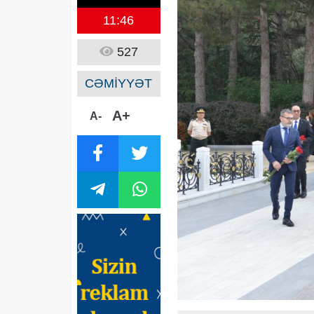
11:46
527
CƏMİYYƏT
A+
A-