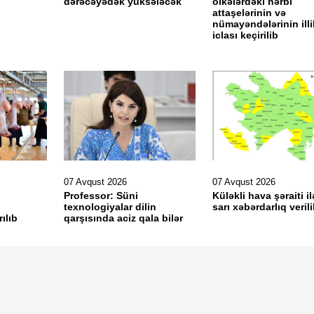
dərəcəyədək yüksələcək
ölkələrdəki hərbi
attaşelərinin və
nümayəndələrinin illi
iclası keçirilib
07 Avqust 2026
07 Avqust 2026
Professor: Süni
Küləkli hava şəraiti il
texnologiyalar dilin
sarı xəbərdarlıq veril
ılıb
qarşısında aciz qala bilər