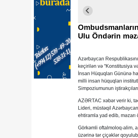
Ombudsmanların 
Ulu Öndərin məza
Azərbaycan Respublikasının
keçirilən və “Konstitusiya 
İnsan Hüquqları Gününə həs
milli insan hüquqları insti
Simpoziumunun iştirakçıları 
AZƏRTAC xəbər verir ki, təd
Lideri, müstəqil Azərbaycan
ehtiramla yad edib, məzarı ö
Görkəmli oftalmoloq-alim, a
üzərinə tər çiçəklər qoyulub