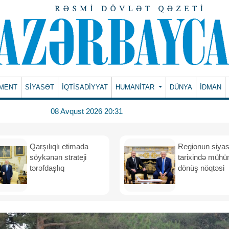
MENT
SİYASƏT
İQTİSADİYYAT
HUMANITAR
DÜNYA
İDMAN
08 Avqust 2026 20:31
Qarşılıqlı etimada
Regionun siyas
söykənən strateji
tarixində müh
tərəfdaşlıq
dönüş nöqtəsi