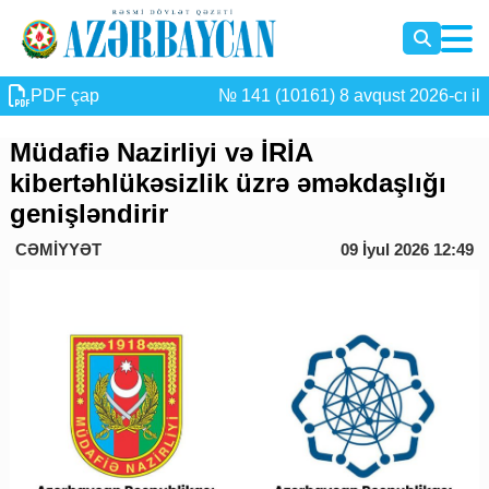
PDF çap
№ 141 (10161) 8 avqust 2026-cı il
Müdafiə Nazirliyi və İRİA
kibertəhlükəsizlik üzrə əməkdaşlığı
genişləndirir
CƏMİYYƏT
09 İyul 2026 12:49