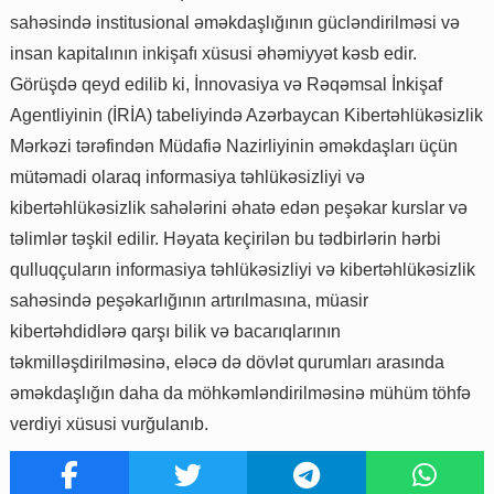
sahəsində institusional əməkdaşlığının gücləndirilməsi və
insan kapitalının inkişafı xüsusi əhəmiyyət kəsb edir.
Görüşdə qeyd edilib ki, İnnovasiya və Rəqəmsal İnkişaf
Agentliyinin (İRİA) tabeliyində Azərbaycan Kibertəhlükəsizlik
Mərkəzi tərəfindən Müdafiə Nazirliyinin əməkdaşları üçün
mütəmadi olaraq informasiya təhlükəsizliyi və
kibertəhlükəsizlik sahələrini əhatə edən peşəkar kurslar və
təlimlər təşkil edilir. Həyata keçirilən bu tədbirlərin hərbi
qulluqçuların informasiya təhlükəsizliyi və kibertəhlükəsizlik
sahəsində peşəkarlığının artırılmasına, müasir
kibertəhdidlərə qarşı bilik və bacarıqlarının
təkmilləşdirilməsinə, eləcə də dövlət qurumları arasında
əməkdaşlığın daha da möhkəmləndirilməsinə mühüm töhfə
verdiyi xüsusi vurğulanıb.