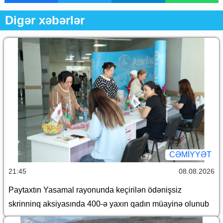
Digər xəbərlər
CƏMİYYƏT
21:45
08.08.2026
Paytaxtın Yasamal rayonunda keçirilən ödənişsiz
skrinninq aksiyasında 400-ə yaxın qadın müayinə olunub