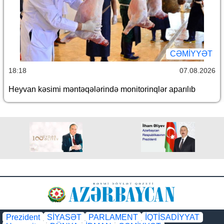
CƏMİYYƏT
18:18
07.08.2026
Heyvan kəsimi məntəqələrində monitorinqlər aparılıb
Prezident
SİYASƏT
PARLAMENT
İQTİSADİYYAT