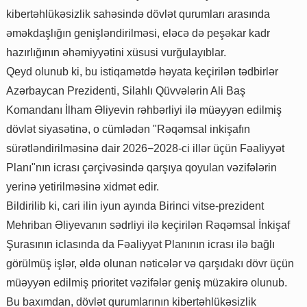
kibertəhlükəsizlik sahəsində dövlət qurumları arasında
əməkdaşlığın genişləndirilməsi, eləcə də peşəkar kadr
hazırlığının əhəmiyyətini xüsusi vurğulayıblar.
Qeyd olunub ki, bu istiqamətdə həyata keçirilən tədbirlər
Azərbaycan Prezidenti, Silahlı Qüvvələrin Ali Baş
Komandanı İlham Əliyevin rəhbərliyi ilə müəyyən edilmiş
dövlət siyasətinə, o cümlədən "Rəqəmsal inkişafın
sürətləndirilməsinə dair 2026−2028-ci illər üçün Fəaliyyət
Planı"nın icrası çərçivəsində qarşıya qoyulan vəzifələrin
yerinə yetirilməsinə xidmət edir.
Bildirilib ki, cari ilin iyun ayında Birinci vitse-prezident
Mehriban Əliyevanın sədrliyi ilə keçirilən Rəqəmsal İnkişaf
Şurasının iclasında da Fəaliyyət Planının icrası ilə bağlı
görülmüş işlər, əldə olunan nəticələr və qarşıdakı dövr üçün
müəyyən edilmiş prioritet vəzifələr geniş müzakirə olunub.
Bu baxımdan, dövlət qurumlarının kibertəhlükəsizlik