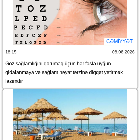
CƏMİYYƏT
18:15
08.08.2026
Göz sağlamlığını qorumaq üçün hər fəslə uyğun
qidalanmaya və sağlam həyat tərzinə diqqət yetirmək
lazımdır