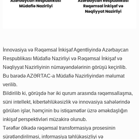
İnnovasiya və Rəqəmsal İnkişaf Agentliyində Azərbaycan
Respublikası Müdafiə Nazirliyi və Rəqəmsal İnkişaf və
Nəqliyyat Nazirliyinin nümayəndələrinin görüşü keçirilib.
Bu barədə AZƏRTAC-a Müdafiə Nazirliyindən məlumat
verilib.
Bildirilib ki, görüşdə hər iki qurum arasında rəqəmsallaşma,
süni intellekt, kibertəhlükəsizlik və innovasiya sahələrində
görülən işlər, həmçinin bu istiqamətlər üzrə əməkdaşlığın
inkişaf perspektivləri müzakirə olunub.
Tərəflər ölkədə rəqəmsal transformasiya prosesinin
sürətləndirilməsi, informasiya təhlükəsizliyi və