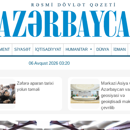
MENT
SİYASƏT
İQTİSADİYYAT
HUMANITAR
DÜNYA
İDMAN
06 Avqust 2026 03:20
Zəfərə aparan tarixi
Mərkəzi Asiya 
yolun təməli
Azərbaycan va
geosiyasi və
geoiqtisadi mə
çevrilib