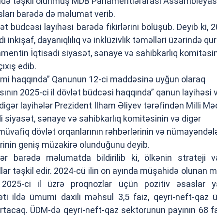
ndə təşkil olunmuş MDB Parlamentlərarası Assambleyas
asları barədə də məlumat verib.
lət büdcəsi layihəsi barədə fikirlərini bölüşüb. Deyib ki, 
di inkişaf, dayanıqlılıq və inklüzivlik təməlləri üzərində qu
mentin İqtisadi siyasət, sənaye və sahibkarlıq komitəsi
ıxış edib.
istemi haqqında” Qanunun 12-ci maddəsinə uyğun olaraq
nın 2025-ci il dövlət büdcəsi haqqında” qanun layihəsi 
digər layihələr Prezident İlham Əliyev tərəfindən Milli Mə
di siyasət, sənaye və sahibkarlıq komitəsinin və digər
 müvafiq dövlət orqanlarının rəhbərlərinin və nümayəndələ
lərinin geniş müzakirə olunduğunu deyib.
lər barədə məlumatda bildirilib ki, ölkənin strateji v
ollar təşkil edir. 2024-cü ilin on ayında müşahidə olunan 
 2025-ci il üzrə proqnozlar üçün pozitiv əsaslar ya
əti ildə ümumi daxili məhsul 3,5 faiz, qeyri-neft-qaz
 artacaq. ÜDM-də qeyri-neft-qaz sektorunun payının 68 f