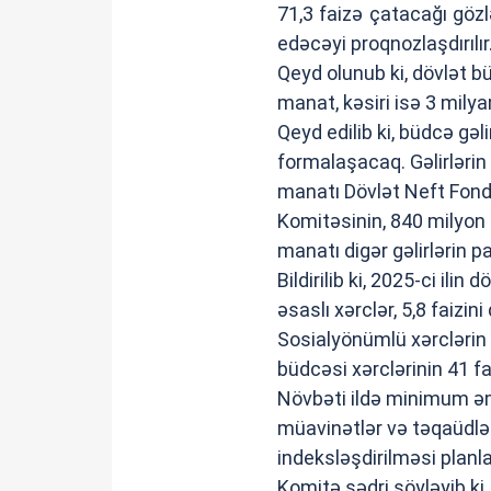
71,3 faizə çatacağı gözl
edəcəyi proqnozlaşdırılır
Qeyd olunub ki, dövlət bü
manat, kəsiri isə 3 milya
Qeyd edilib ki, büdcə gəli
formalaşacaq. Gəlirlərin
manatı Dövlət Neft Fond
Komitəsinin, 840 milyon 
manatı digər gəlirlərin p
Bildirilib ki, 2025-ci ilin 
əsaslı xərclər, 5,8 faizin
Sosialyönümlü xərclərin 
büdcəsi xərclərinin 41 fai
Növbəti ildə minimum əm
müavinətlər və təqaüdlər
indeksləşdirilməsi planl
Komitə sədri söyləyib ki,