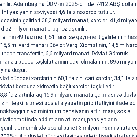
ənilir. Adambaşına ÜDM-in 2025-ci ildə 7412 ABŞ dolları 
. İnflyasiyanın səviyyəsi 4,6 faiz nəzərdə tutulur.
dcəsinin gəlirləri 38,3 milyard manat, xərcləri 41,4 milyar
rd 52 milyon manat proqnozlaşdırılır.
rlərinin 49 faizi neft, 51 faizi isə qeyri-neft gəlirlərinin h
 15,5 milyard manatı Dövlət Vergi Xidmətinin, 14,5 milyar
undan transfertin, 6,6 milyard manatı Dövlət Gömrük
manatı büdcə təşkilatlarının daxilolmalarının, 895 milyon
ayına düşür.
dövlət büdcəsi xərclərinin 60,1 faizini cari xərclər, 34,1 faizi
i dövlət borcuna xidmətlə bağlı xərclər təşkil edir.
8,8 faiz artırılaraq 16,9 milyard manata çatması və dövlə
zini təşkil etməsi sosial siyasətin prioritetliyini ifadə edi
əkhaqqının və minimum pensiyanın artırılması, sosial
 istiqamətində addımların atılması, pensiyaların
aşdırılır. Ümumilikdə sosial paket 3 milyon insanı əhatə e
 2025-ci ilin dövlət büdcəsi layihəsində iqtisadi strategiy