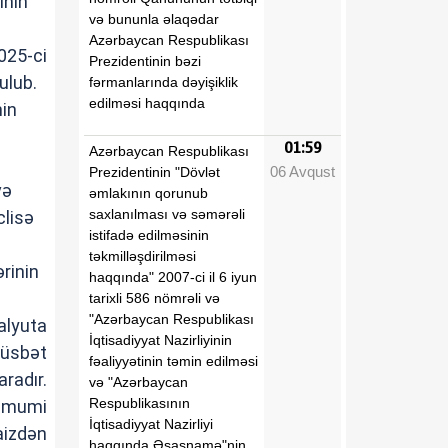
ının
və bununla əlaqədar
Azərbaycan Respublikası
2025-ci
Prezidentinin bəzi
rulub.
fərmanlarında dəyişiklik
edilməsi haqqında
nin
01:59
Azərbaycan Respublikası
06 Avqust
Prezidentinin "Dövlət
və
əmlakının qorunub
saxlanılması və səmərəli
clisə
istifadə edilməsinin
təkmilləşdirilməsi
rinin
haqqında" 2007-ci il 6 iyun
tarixli 586 nömrəli və
"Azərbaycan Respublikası
alyuta
İqtisadiyyat Nazirliyinin
müsbət
fəaliyyətinin təmin edilməsi
radır.
və "Azərbaycan
Respublikasının
 ümumi
İqtisadiyyat Nazirliyi
aizdən
haqqında Əsasnamə"nin