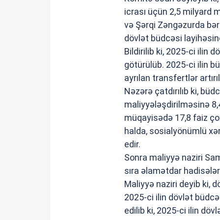
icrası üçün 2,5 milyard
və Şərqi Zəngəzurda bərp
dövlət büdcəsi layihəsi
Bildirilib ki, 2025-ci ilin
götürülüb. 2025-ci ilin
ayrılan transfertlər artı
Nəzərə çatdırılıb ki, büd
maliyyələşdirilməsinə 8,
müqayisədə 17,8 faiz çoxd
halda, sosialyönümlü xərcl
edir.
Sonra maliyyə naziri Sami
sıra əlamətdar hadisələr
Maliyyə naziri deyib ki, 
2025-ci ilin dövlət büdc
edilib ki, 2025-ci ilin d