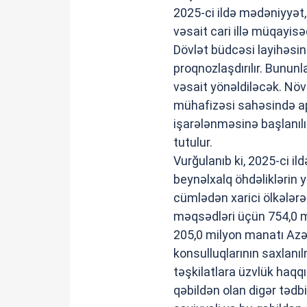
2025-ci ildə mədəniyyət,
vəsait cari illə müqayisə
Dövlət büdcəsi layihəsin
proqnozlaşdırılır. Bunun
vəsait yönəldiləcək. Növb
mühafizəsi sahəsində apa
işarələnməsinə başlanıl
tutulur.
Vurğulanıb ki, 2025-ci i
beynəlxalq öhdəliklərin y
cümlədən xarici ölkələrə
məqsədləri üçün 754,0 mi
205,0 milyon manatı Azə
konsulluqlarının saxlanı
təşkilatlara üzvlük haqqı
qəbildən olan digər tədbi