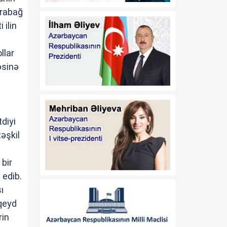
dəyişiklik edilməsi barədə"
arabağ
2020-ci il 12 may tarixli
 ilin
1017 nömrəli
fərmanlarında dəyişiklik
edilməsi haqqında
llar
əsinə
01:57
“İşğaldan azad edilmiş
06 Avqust
ərazilərdə fəaliyyət
göstərən sahibkarların
maliyyə resurslarına çıxış
imkanlarının
diyi
genişləndirilməsi
təşkil
istiqamətində zəruri dövlət
dəstəyinin gücləndirilməsi
və “Azərbaycan
 bir
Respublikası adından borc
 edib.
alınması və zəmanət
ı
verilməsi Qaydası”nın
təsdiq edilməsi haqqında”
 qeyd
Azərbaycan Respublikası
rin
Prezidentinin 2018-ci il 18