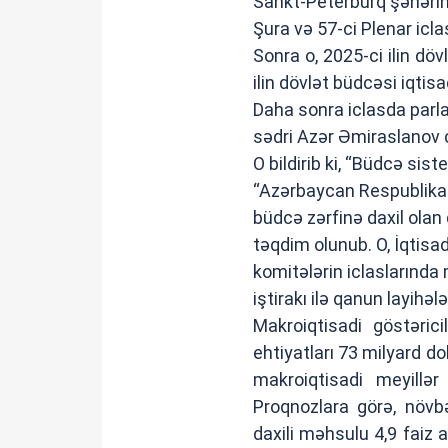
Sankt-Peterburq şəhəri
Şura və 57-ci Plenar icl
Sonra o, 2025-ci ilin döv
ilin dövlət büdcəsi iqtisa
Daha sonra iclasda parla
sədri Azər Əmiraslanov ç
O bildirib ki, “Büdcə s
“Azərbaycan Respublikası
büdcə zərfinə daxil olan 
təqdim olunub. O, İqtisa
komitələrin iclaslarında
iştirakı ilə qanun layihə
Makroiqtisadi göstərici
ehtiyatları 73 milyard d
makroiqtisadi meyillər
Proqnozlara görə, növb
daxili məhsulu 4,9 faiz