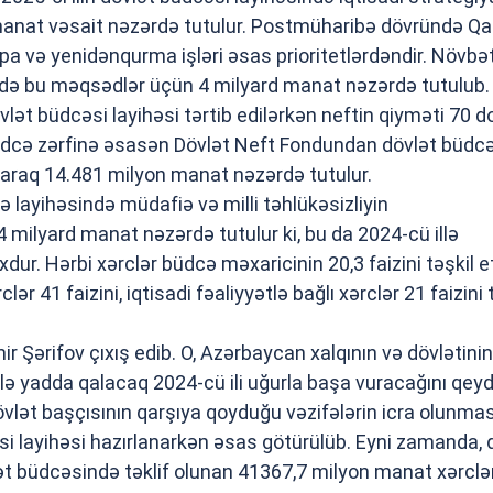
 manat vəsait nəzərdə tutulur. Postmüharibə dövründə Q
a və yenidənqurma işləri əsas prioritetlərdəndir. Növbəti
ndə bu məqsədlər üçün 4 milyard manat nəzərdə tutulub.
 dövlət büdcəsi layihəsi tərtib edilərkən neftin qiyməti 70 do
 büdcə zərfinə əsasən Dövlət Neft Fondundan dövlət büdc
rılaraq 14.481 milyon manat nəzərdə tutulur.
cə layihəsində müdafiə və milli təhlükəsizliyin
4 milyard manat nəzərdə tutulur ki, bu da 2024-cü illə
ur. Hərbi xərclər büdcə məxaricinin 20,3 faizini təşkil et
ər 41 faizini, iqtisadi fəaliyyətlə bağlı xərclər 21 faizini 
r Şərifov çıxış edib. O, Azərbaycan xalqının və dövlətinin
lə yadda qalacaq 2024-cü ili uğurla başa vuracağını qeyd
dövlət başçısının qarşıya qoyduğu vəzifələrin icra olunmas
əsi layihəsi hazırlanarkən əsas götürülüb. Eyni zamanda,
övlət büdcəsində təklif olunan 41367,7 milyon manat xərclə