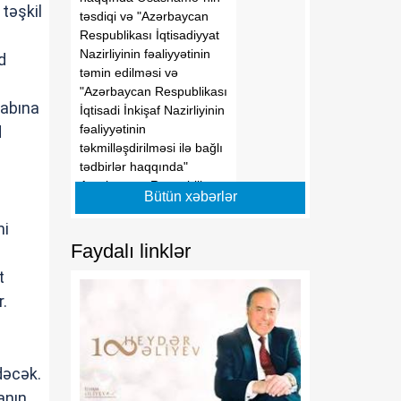
təşkil
təsdiqi və "Azərbaycan
Respublikası İqtisadiyyat
Nazirliyinin fəaliyyətinin
d
təmin edilməsi və
"Azərbaycan Respublikası
esabına
İqtisadi İnkişaf Nazirliyinin
fəaliyyətinin
d
təkmilləşdirilməsi ilə bağlı
tədbirlər haqqında"
Azərbaycan Respublikası
Bütün xəbərlər
Prezidentinin 2006-cı il 28
dekabr tarixli 504 nömrəli
ni
Fərmanında dəyişikliklər
Faydalı linklər
edilməsi barədə" 2014-cü
t
il 20 fevral tarixli 111
nömrəli Fərmanında
r.
dəyişiklik edilməsi
haqqında" Azərbaycan
Respublikası Prezidentinin
dəcək.
2019-cu il 30 dekabr tarixli
911 nömrəli Fərmanında
anın