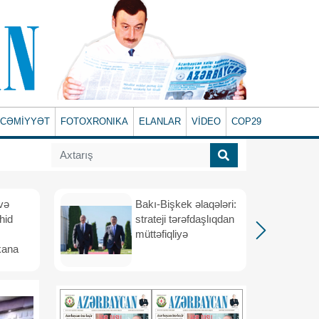
CƏMİYYƏT
FOTOXRONIKA
ELANLAR
VİDEO
COP29
və
Bakı-Bişkek əlaqələri:
hid
strateji tərəfdaşlıqdan
müttəfiqliyə
kana