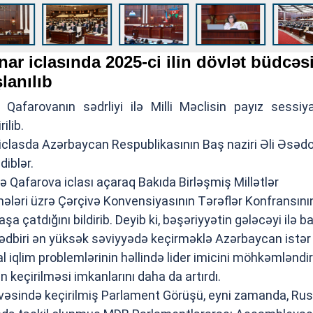
enar iclasında 2025-ci ilin dövlət büdcəs
lanılıb
Qafarovanın sədrliyi ilə Milli Məclisin payız sessiy
ilib.
, iclasda Azərbaycan Respublikasının Baş naziri Əli Əsəd
diblər.
bə Qafarova iclası açaraq Bakıda Birləşmiş Millətlər
mələri üzrə Çərçivə Konvensiyasının Tərəflər Konfransını
a çatdığını bildirib. Deyib ki, bəşəriyyətin gələcəyi ilə ba
tədbiri ən yüksək səviyyədə keçirməklə Azərbaycan istər
al iqlim problemlərinin həllində lider imicini möhkəmləndir
n keçirilməsi imkanlarını daha da artırdı.
əsində keçirilmiş Parlament Görüşü, eyni zamanda, Rus