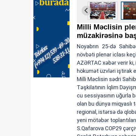
Milli Məclisin pl
müzakirəsinə baş
Noyabrın 25-də Sahibə 
növbəti plenar iclası keçir
AZƏRTAC
xəbər verir ki
hökumət üzvləri iştirak e
Milli Məclisin sədri Sahi
Təşkilatının İqlim Dəyiş
cu sessiyasının uğurla baş
olan bu dünya miqyaslı 
regional, istərsə də qlob
yeni mötəbər toplantıları
S.Qafarova COP29 çərçiv