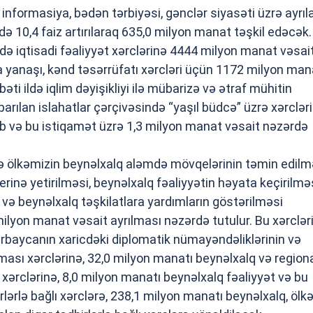
 informasiya, bədən tərbiyəsi, gənclər siyasəti üzrə ayrıl
də 10,4 faiz artırılaraq 635,0 milyon manat təşkil edəcək.
də iqtisadi fəaliyyət xərclərinə 4444 milyon manat vəsai
la yanaşı, kənd təsərrüfatı xərcləri üçün 1172 milyon man
əti ildə iqlim dəyişikliyi ilə mübarizə və ətraf mühitin
rılan islahatlar çərçivəsində “yaşıl büdcə” üzrə xərclər
ıb və bu istiqamət üzrə 1,3 milyon manat vəsait nəzərdə
ldə ölkəmizin beynəlxalq aləmdə mövqelərinin təmin edilm
erinə yetirilməsi, beynəlxalq fəaliyyətin həyata keçirilməs
 və beynəlxalq təşkilatlara yardımların göstərilməsi
lyon manat vəsait ayrılması nəzərdə tutulur. Bu xərclər
rbaycanın xaricdəki diplomatik nümayəndəliklərinin və
lması xərclərinə, 32,0 milyon manatı beynəlxalq və region
 xərclərinə, 8,0 milyon manatı beynəlxalq fəaliyyət və bu
rlərlə bağlı xərclərə, 238,1 milyon manatı beynəlxalq, ölk