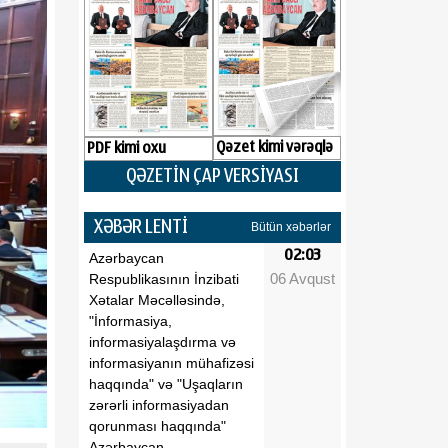
Qəzet kimi vərəqlə
PDF kimi oxu
QƏZETİN ÇAP VERSİYASI
XƏBƏR LENTİ
Bütün xəbərlər
02:03
Azərbaycan
06 Avqust
Respublikasının İnzibati
Xətalar Məcəlləsində,
"İnformasiya,
informasiyalaşdırma və
informasiyanın mühafizəsi
haqqında" və "Uşaqların
zərərli informasiyadan
qorunması haqqında"
Azərbaycan