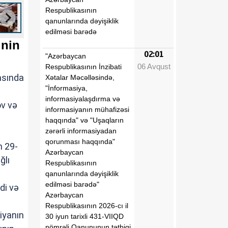
Respublikasının
qanunlarında dəyişiklik
edilməsi barədə
inin
02:01
"Azərbaycan
06 Avqust
Respublikasının İnzibati
asında
Xətalar Məcəlləsində,
"İnformasiya,
informasiyalaşdırma və
ov və
informasiyanın mühafizəsi
haqqında" və "Uşaqların
zərərli informasiyadan
qorunması haqqında"
n 29-
Azərbaycan
ğlı
Respublikasının
qanunlarında dəyişiklik
edilməsi barədə"
di və
Azərbaycan
Respublikasının 2026-cı il
iyanın
30 iyun tarixli 431-VIIQD
nömrəli Qanununun tətbiqi