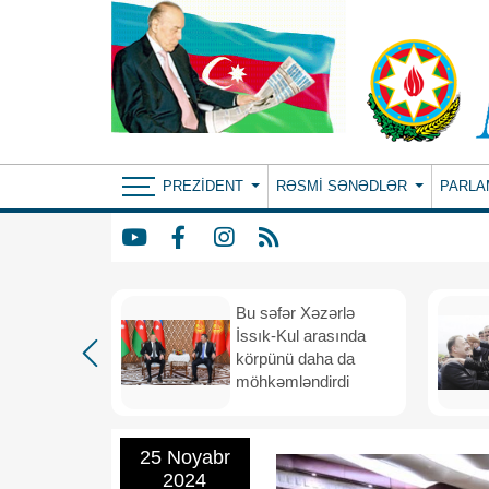
PREZIDENT
RƏSMI SƏNƏDLƏR
PARLA
: ortaq
Bu səfər Xəzərlə
ılıqlı
İssık-Kul arasında
əfiqlik
körpünü daha da
rinə keçir
möhkəmləndirdi
25 Noyabr
2024