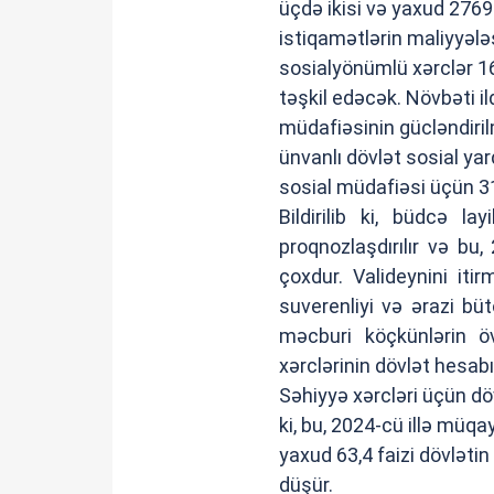
üçdə ikisi və yaxud 276
istiqamətlərin maliyyələş
sosialyönümlü xərclər 16
təşkil edəcək. Növbəti i
müdafiəsinin gücləndiril
ünvanlı dövlət sosial y
sosial müdafiəsi üçün 3
Bildirilib ki, büdcə l
proqnozlaşdırılır və bu
çoxdur. Valideynini it
suverenliyi və ərazi bü
məcburi köçkünlərin övl
xərclərinin dövlət hesab
Səhiyyə xərcləri üçün d
ki, bu, 2024-cü illə müq
yaxud 63,4 faizi dövlətin 
düşür.