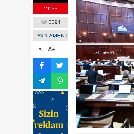
21:33
3394
PARLAMENT
A+
A-