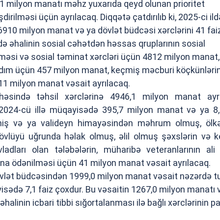
91 milyon manatı məhz yuxarıda qeyd olunan prioritet
dirilməsi üçün ayrılacaq. Diqqətə çatdırılıb ki, 2025-ci ild
910 milyon manat və ya dövlət büdcəsi xərclərini 41 faiz
ldə əhalinin sosial cəhətdən həssas qruplarının sosial
məsi və sosial təminat xərcləri üçün 4812 milyon manat,
ardım üçün 457 milyon manat, keçmiş məcburi köçkünləri
11 milyon manat vəsait ayrılacaq.
ayihəsində təhsil xərclərinə 4946,1 milyon manat ayr
, 2024-cü illə müqayisədə 395,7 milyon manat və ya 8,
irmiş və ya valideyn himayəsindən məhrum olmuş, ölk
tövlüyü uğrunda həlak olmuş, əlil olmuş şəxslərin və 
adları olan tələbələrin, müharibə veteranlarının ali 
ına ödənilməsi üçün 41 milyon manat vəsait ayrılacaq.
övlət büdcəsindən 1999,0 milyon manat vəsait nəzərdə tu
ayisədə 7,1 faiz çoxdur. Bu vəsaitin 1267,0 milyon manatı 
əhalinin icbari tibbi sığortalanması ilə bağlı xərclərinin p