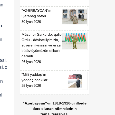
Qaydaları”nın təsdiq
an
edilməsi haqqında”
“AZƏRBAYCAN”ın
Azərbaycan Respublikası
Qarabağ səfəri
t
Nazirlər Kabinetinin 2011-
30 İyun 2026
ci il 19 dekabr tarixli 207
at
nömrəli Qərarında
Müzəffər Sərkərdə, qalib
dəyişiklik edilməsi barədə
in
Ordu - dövlətçiliyimizin,
suverenliyimizin və ərazi
01:54
Azərbaycan Respublikası
bütövlüyümüzün etibarlı
06 Avqust
Nazirlər Kabinetinin 2020-
qarantı
ci il 6 may tarixli 165
əsi,
26 İyun 2026
nömrəli Qərarı ilə təsdiq
i, o
edilmiş “Verildiyi,
dayandırıldığı, bərpa və
“Milli yaddaş"ın
ya ləğv edildiyi barədə
yaddaşındakılar
in
Azərbaycan
25 İyun 2026
Respublikasının Dövlət
al
Gömrük Komitəsinə
məlumat göndərilməli olan
"Azərbaycan"-ın 1918-1920-ci illərdə
lisenziyaların və icazələrin
ə
dərc olunan nömrələrinin
Siyahısı”nda dəyişiklik
transliterasiyası