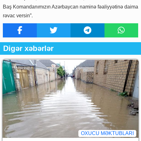
Baş Komandanımızın Azərbaycan naminə fəaliyyətinə daima
rəvac versin”.
Digər xəbərlər
OXUCU MƏKTUBLARI