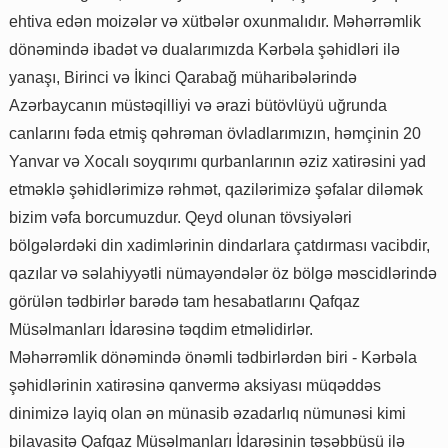
ehtiva edən moizələr və xütbələr oxunmalıdır. Məhərrəmlik
dönəmində ibadət və dualarımızda Kərbəla şəhidləri ilə
yanaşı, Birinci və İkinci Qarabağ müharibələrində
Azərbaycanın müstəqilliyi və ərazi bütövlüyü uğrunda
canlarını fəda etmiş qəhrəman övladlarımızın, həmçinin 20
Yanvar və Xocalı soyqırımı qurbanlarının əziz xatirəsini yad
etməklə şəhidlərimizə rəhmət, qazilərimizə şəfalar diləmək
bizim vəfa borcumuzdur. Qeyd olunan tövsiyələri
bölgələrdəki din xadimlərinin dindarlara çatdırması vacibdir,
qazılar və səlahiyyətli nümayəndələr öz bölgə məscidlərində
görülən tədbirlər barədə tam hesabatlarını Qafqaz
Müsəlmanları İdarəsinə təqdim etməlidirlər.
Məhərrəmlik dönəmində önəmli tədbirlərdən biri - Kərbəla
şəhidlərinin xatirəsinə qanvermə aksiyası müqəddəs
dinimizə layiq olan ən münasib əzadarlıq nümunəsi kimi
bilavasitə Qafqaz Müsəlmanları İdarəsinin təşəbbüsü ilə