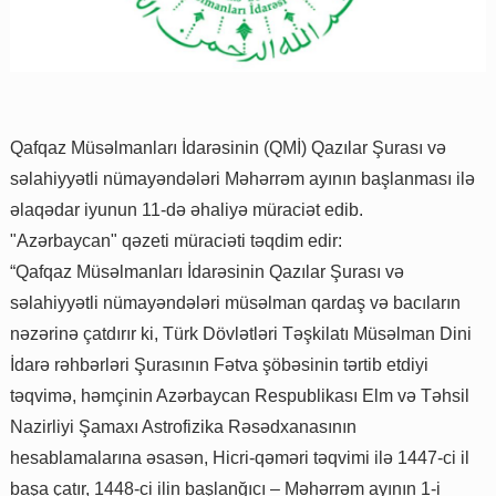
Qafqaz Müsəlmanları İdarəsinin (QMİ) Qazılar Şurası və
səlahiyyətli nümayəndələri Məhərrəm ayının başlanması ilə
əlaqədar iyunun 11-də əhaliyə müraciət edib.
"Azərbaycan" qəzeti müraciəti təqdim edir:
“Qafqaz Müsəlmanları İdarəsinin Qazılar Şurası və
səlahiyyətli nümayəndələri müsəlman qardaş və bacıların
nəzərinə çatdırır ki, Türk Dövlətləri Təşkilatı Müsəlman Dini
İdarə rəhbərləri Şurasının Fətva şöbəsinin tərtib etdiyi
təqvimə, həmçinin Azərbaycan Respublikası Elm və Təhsil
Nazirliyi Şamaxı Astrofizika Rəsədxanasının
hesablamalarına əsasən, Hicri-qəməri təqvimi ilə 1447-ci il
başa çatır, 1448-ci ilin başlanğıcı – Məhərrəm ayının 1-i