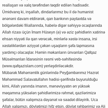
reallaşan və xalq tərəfindən təqdir edilən hadisədir.
Ümidvarıq ki, inşallah, dindarlarımız bu il də humanist
ənənəni davam etdirərək, qan bankının paytaxtda və
bölgələrdəki filiallarında, habelə digər səhiyyə ocaqlarında
Allah rizası üçün İmam Hüseyn (ə) və əziz şəhidlərin xatirinə
ehsan niyyəti ilə qan verəcək, minlərlə xəstə insana, irsi
xəstəliklərdən əziyyət çəkən uşaqların şəfa tapmasına
yardımçı olacaqlar. Həmin məkanların ünvanları Qafqaz
Müsəlmanları İdarəsinin rəsmi veb-səhifəsində
(www.qafqazislam.com) yerləşdiriləcəkdir.
Mübarək Məhərrəmlik günlərində Peyğəmbərımız Həzrət
Məhəmməd Salavatullahın hədisi-şərifində buyurulduğu
kimi, Allah yanında imanın, mənəviyyatın ən yüksək
məqamına yüksələn şəhidlərimizə rəhmət, qazilərimizə
şəfalar, bütün xalqımıza dəyanət və səadət diləyirik. Uca
Allah xalqımızı, dövlətimizi hifz etsin, dövlət rəhbərimiz və Ali