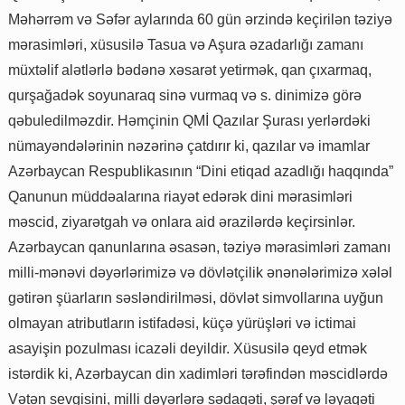
Məhərrəm və Səfər aylarında 60 gün ərzində keçirilən təziyə
mərasimləri, xüsusilə Tasua və Aşura əzadarlığı zamanı
müxtəlif alətlərlə bədənə xəsarət yetirmək, qan çıxarmaq,
qurşağadək soyunaraq sinə vurmaq və s. dinimizə görə
qəbuledilməzdir. Həmçinin QMİ Qazılar Şurası yerlərdəki
nümayəndələrinin nəzərinə çatdırır ki, qazılar və imamlar
Azərbaycan Respublikasının “Dini etiqad azadlığı haqqında”
Qanunun müddəalarına riayət edərək dini mərasimləri
məscid, ziyarətgah və onlara aid ərazilərdə keçirsinlər.
Azərbaycan qanunlarına əsasən, təziyə mərasimləri zamanı
milli-mənəvi dəyərlərimizə və dövlətçilik ənənələrimizə xələl
gətirən şüarların səsləndirilməsi, dövlət simvollarına uyğun
olmayan atributların istifadəsi, küçə yürüşləri və ictimai
asayişin pozulması icazəli deyildir. Xüsusilə qeyd etmək
istərdik ki, Azərbaycan din xadimləri tərəfindən məscidlərdə
Vətən sevgisini, milli dəyərlərə sədaqəti, şərəf və ləyaqəti