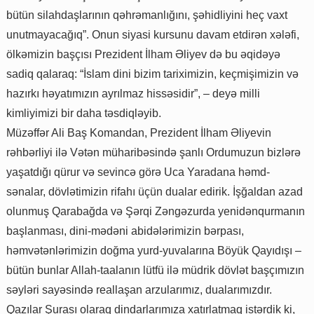
bütün silahdaşlarının qəhrəmanlığını, şəhidliyini heç vaxt
unutmayacağıq”. Onun siyasi kursunu davam etdirən xələfi,
ölkəmizin başçısı Prezident İlham Əliyev də bu əqidəyə
sadiq qalaraq: “İslam dini bizim tariximizin, keçmişimizin və
hazırkı həyatımızın ayrılmaz hissəsidir”, – deyə milli
kimliyimizi bir daha təsdiqləyib.
Müzəffər Ali Baş Komandan, Prezident İlham Əliyevin
rəhbərliyi ilə Vətən müharibəsində şanlı Ordumuzun bizlərə
yaşatdığı qürur və sevincə görə Uca Yaradana həmd-
sənalar, dövlətimizin rifahı üçün dualar edirik. İşğaldan azad
olunmuş Qarabağda və Şərqi Zəngəzurda yenidənqurmanın
başlanması, dini-mədəni abidələrimizin bərpası,
həmvətənlərimizin doğma yurd-yuvalarına Böyük Qayıdışı –
bütün bunlar Allah-taalanın lütfü ilə müdrik dövlət başçımızın
səyləri sayəsində reallaşan arzularımız, dualarımızdır.
Qazılar Şurası olaraq dindarlarımıza xatırlatmaq istərdik ki,