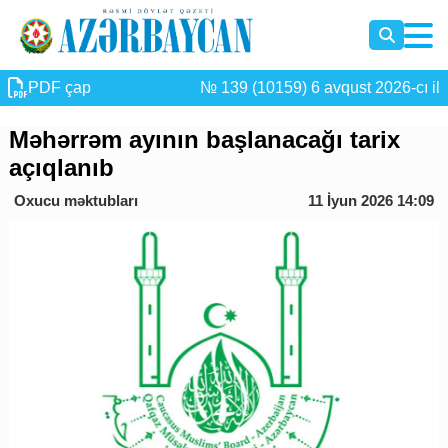
PDF çap
№ 139 (10159) 6 avqust 2026-cı il
Məhərrəm ayının başlanacağı tarix
açıqlanıb
Oxucu məktubları
11 İyun 2026 14:09