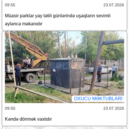
09:55
23.07.2026
Müasir parklar yay tətili günlərində uşaqların sevimli
əyləncə məkanıdır
OXUCU MƏKTUBLARI
09:50
23.07.2026
Kəndə dönmək vaxtıdır