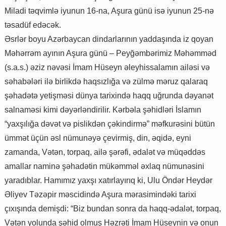
Miladi təqvimlə iyunun 16-na, Aşura günü isə iyunun 25-nə
təsadüf edəcək.
Əsrlər boyu Azərbaycan dindarlarının yaddaşında iz qoyan
Məhərrəm ayının Aşura günü – Peyğəmbərimiz Məhəmməd
(s.a.s.) əziz nəvəsi İmam Hüseyn əleyhissalamın ailəsi və
səhabələri ilə birlikdə haqsızlığa və zülmə məruz qalaraq
şəhadətə yetişməsi dünya tarixində haqq uğrunda dəyanət
salnaməsi kimi dəyərləndirilir. Kərbəla şəhidləri İslamın
“yaxşılığa dəvət və pislikdən çəkindirmə” məfkurəsini bütün
ümmət üçün əsl nümunəyə çevirmiş, din, əqidə, eyni
zamanda, Vətən, torpaq, ailə şərəfi, ədalət və müqəddəs
amallar naminə şəhadətin mükəmməl əxlaq nümunəsini
yaradıblar. Hamımız yaxşı xatırlayırıq ki, Ulu Öndər Heydər
Əliyev Təzəpir məscidində Aşura mərasimindəki tarixi
çıxışında demişdi: “Biz bundan sonra da haqq-ədalət, torpaq,
Vətən yolunda şəhid olmuş Həzrəti İmam Hüseynin və onun