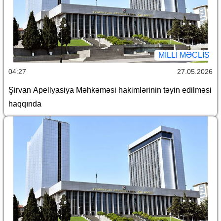
MILLI MƏCLIS
04:27
27.05.2026
Şirvan Apellyasiya Məhkəməsi hakimlərinin təyin edilməsi
haqqında