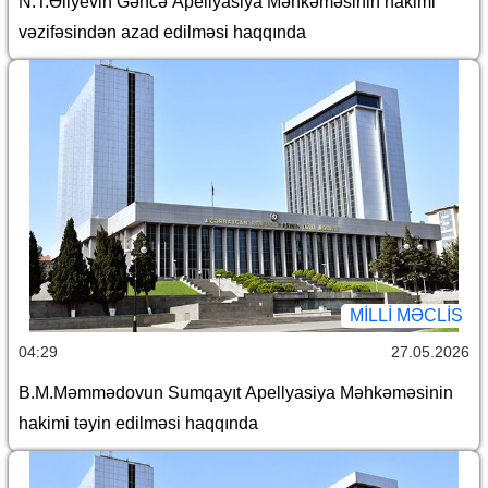
N.T.Əliyevin Gəncə Apellyasiya Məhkəməsinin hakimi
vəzifəsindən azad edilməsi haqqında
MILLI MƏCLIS
04:29
27.05.2026
B.M.Məmmədovun Sumqayıt Apellyasiya Məhkəməsinin
hakimi təyin edilməsi haqqında