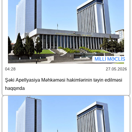
MILLI MƏCLIS
04:28
27.05.2026
Şəki Apellyasiya Məhkəməsi hakimlərinin təyin edilməsi
haqqında