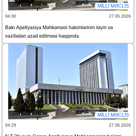
MILLI MƏCLIS
04:30
27.05.2026
Bakı Apellyasiya Məhkəməsi hakimlərinin təyin və
vəzifədən azad edilməsi haqqında
MILLI MƏCLIS
04:29
27.05.2026