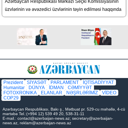
Azərbaycan Respublikası Mərkəzi Seçki Komissiyasının
üzvlərinin və əvəzedici üzvlərinin təyin edilməsi haqqında
Prezident
SİYASƏT
PARLAMENT
İQTİSADİYYAT
Humanitar
DÜNYA
İDMAN
CƏMİYYƏT
FOTOXRONIKA
ELANLAR
NƏŞRLƏRİMİZ
VİDEO
COP29
Azərbaycan Respublikası, Bakı ş., Mətbuat pr. 529-cu məhəllə, 4-cü
mərtəbə Tel.:(+994 12) 539 49 20, 538-31-11
E-mail.:
contact@azerbaijan-news.az
;
secretary@azerbaijan-
news.az
,
reklam@azerbaijan-news.az