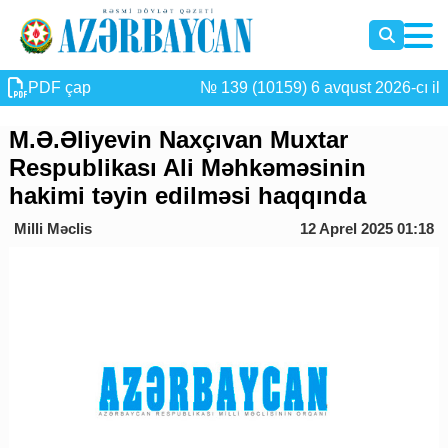
PDF çap
№ 139 (10159) 6 avqust 2026-cı il
M.Ə.Əliyevin Naxçıvan Muxtar
Respublikası Ali Məhkəməsinin
hakimi təyin edilməsi haqqında
Milli Məclis
12 Aprel 2025 01:18