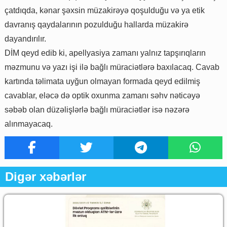
çatdıqda, kənar şəxsin müzakirəyə qoşulduğu və ya etik
davranış qaydalarının pozulduğu hallarda müzakirə
dayandırılır.
DİM qeyd edib ki, apellyasiya zamanı yalnız tapşırıqların
məzmunu və yazı işi ilə bağlı müraciətlərə baxılacaq. Cavab
kartında təlimata uyğun olmayan formada qeyd edilmiş
cavablar, eləcə də optik oxunma zamanı səhv nəticəyə
səbəb olan düzəlişlərlə bağlı müraciətlər isə nəzərə
alınmayacaq.
Digər xəbərlər