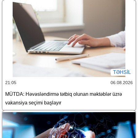
TƏHSIL
21:05
06.08.2026
MÜTDA: Həvəsləndirmə tətbiq olunan məktəblər üzrə
vakansiya seçimi başlayır