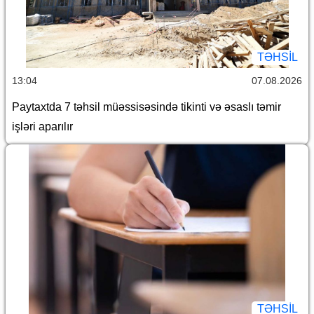
TƏHSIL
13:04
07.08.2026
Paytaxtda 7 təhsil müəssisəsində tikinti və əsaslı təmir
işləri aparılır
TƏHSIL