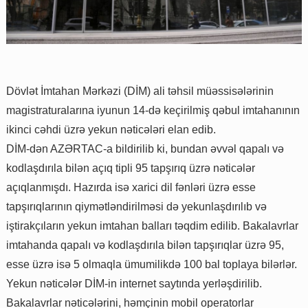
Dövlət İmtahan Mərkəzi (DİM) ali təhsil müəssisələrinin
magistraturalarına iyunun 14-də keçirilmiş qəbul imtahanının
ikinci cəhdi üzrə yekun nəticələri elan edib.
DİM-dən AZƏRTAC-a bildirilib ki, bundan əvvəl qapalı və
kodlaşdırıla bilən açıq tipli 95 tapşırıq üzrə nəticələr
açıqlanmışdı. Hazırda isə xarici dil fənləri üzrə esse
tapşırıqlarının qiymətləndirilməsi də yekunlaşdırılıb və
iştirakçıların yekun imtahan balları təqdim edilib. Bakalavrlar
imtahanda qapalı və kodlaşdırıla bilən tapşırıqlar üzrə 95,
esse üzrə isə 5 olmaqla ümumilikdə 100 bal toplaya bilərlər.
Yekun nəticələr DİM-in internet saytında yerləşdirilib.
Bakalavrlar nəticələrini, həmçinin mobil operatorlar