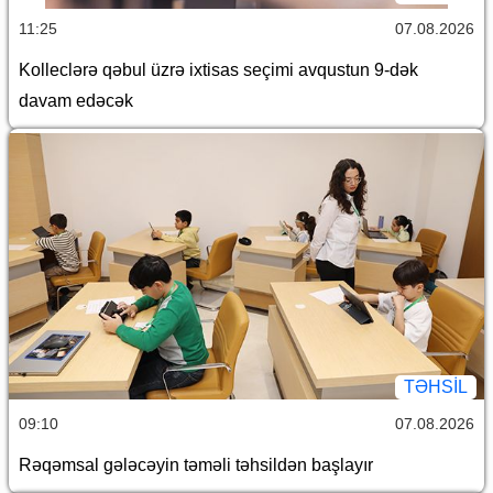
11:25
07.08.2026
Kolleclərə qəbul üzrə ixtisas seçimi avqustun 9-dək
davam edəcək
TƏHSIL
09:10
07.08.2026
Rəqəmsal gələcəyin təməli təhsildən başlayır