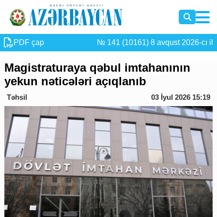
PDF çap
№ 141 (10161) 8 avqust 2026-cı il
Magistraturaya qəbul imtahanının
yekun nəticələri açıqlanıb
Təhsil
03 İyul 2026 15:19