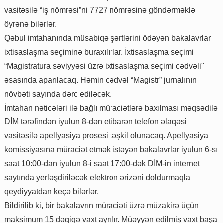
vasitəsilə “iş nömrəsi”ni 7727 nömrəsinə göndərməklə
öyrənə bilərlər.
Qəbul imtahanında müsabiqə şərtlərini ödəyən bakalavrlar
ixtisaslaşma seçiminə buraxılırlar. İxtisaslaşma seçimi
“Magistratura səviyyəsi üzrə ixtisaslaşma seçimi cədvəli"
əsasında aparılacaq. Həmin cədvəl “Magistr” jurnalının
növbəti sayında dərc ediləcək.
İmtahan nəticələri ilə bağlı müraciətlərə baxılması məqsədilə
DİM tərəfindən iyulun 8-dən etibarən telefon əlaqəsi
vasitəsilə apellyasiya prosesi təşkil olunacaq. Apellyasiya
komissiyasına müraciət etmək istəyən bakalavrlar iyulun 6-sı
saat 10:00-dan iyulun 8-i saat 17:00-dək DİM-in internet
saytında yerləşdiriləcək elektron ərizəni doldurmaqla
qeydiyyatdan keçə bilərlər.
Bildirilib ki, bir bakalavrın müraciəti üzrə müzakirə üçün
maksimum 15 dəqiqə vaxt ayrılır. Müəyyən edilmiş vaxt başa