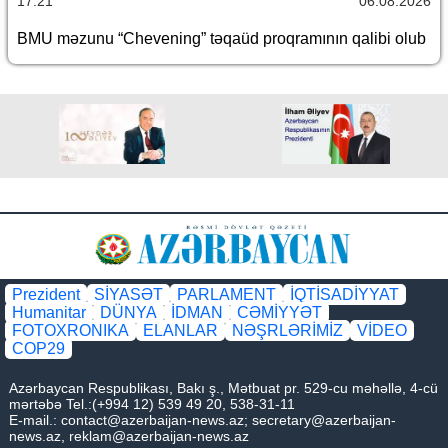
17:21
06.08.2026
BMU məzunu “Chevening” təqaüd proqramının qalibi olub
Prezident
SİYASƏT
PARLAMENT
İQTİSADİYYAT
Humanitar
DÜNYA
İDMAN
CƏMİYYƏT
FOTOXRONIKA
ELANLAR
NƏŞRLƏRİMİZ
VİDEO
COP29
Azərbaycan Respublikası, Bakı ş., Mətbuat pr. 529-cu məhəllə, 4-cü
mərtəbə Tel.:(+994 12) 539 49 20, 538-31-11
E-mail.:
contact@azerbaijan-news.az
;
secretary@azerbaijan-
news.az
,
reklam@azerbaijan-news.az