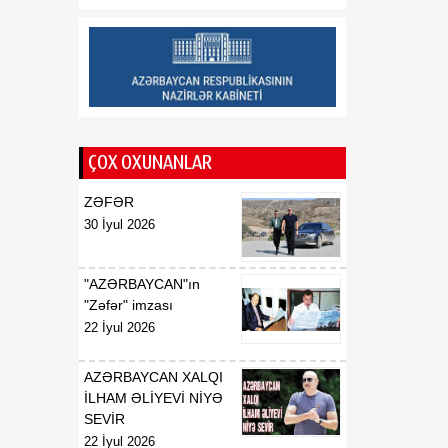
rayonlarından olan
vətəndaşlarla görüşüb
16:28
Azərbaycanın bank
07 Avqust
sektoru “Moody’s”dən
müsbət qiymət alıb
ÇOX OXUNANLAR
16:27
Azərbaycan və
07 Avqust
Ermənistan arasında sülh
ZƏFƏR
Cənubi Qafqaz üçün yeni
30 İyul 2026
inkişaf mərhələsinin
əsasını qoya bilər
"AZƏRBAYCAN"ın
16:24
ATƏT-in Minsk qrupunun
"Zəfər" imzası
07 Avqust
ləğvi – tarixi zərurətdən
22 İyul 2026
yeni reallığa
AZƏRBAYCAN XALQI
İLHAM ƏLİYEVİ NİYƏ
SEVİR
22 İyul 2026