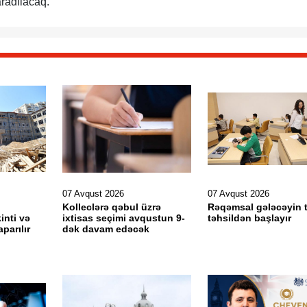
radılacaq.
07 Avqust 2026
07 Avqust 2026
l
Kolleclərə qəbul üzrə
Rəqəmsal gələcəyin 
inti və
ixtisas seçimi avqustun 9-
təhsildən başlayır
aparılır
dək davam edəcək