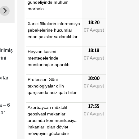
gündəliyində mühüm
mərhələ
18:20
Xarici ölkələrin informasiya
07 Avqust
şəbəkələrinə hücumlar
edən şəxslər saxlanılıblar
rilmiş
18:18
Heyvan kəsimi
07 Avqust
rini
məntəqələrində
monitorinqlər aparılıb
rlar
18:00
Professor: Süni
07 Avqust
texnologiyalar dilin
qarşısında aciz qala bilər
a – 6
17:55
Azərbaycan müxtəlif
lar
07 Avqust
geosiyasi məkanlar
arasında kommunikasiya
imkanları olan dövlət
mövqeyini gücləndirir