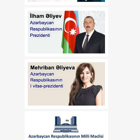
17:30
Trans-Xəzər fiber-optik
07 Avqust
xətti Azərbaycanı
Avrasiyanın rəqəmsal
körpüsünə çevirir
16:34
Ukraynalı ekspert:
07 Avqust
Azərbaycan xarici
siyasətinin əsas
prioritetinin yalnız milli
maraqların qorunması
olduğunu nümayiş etdirir
16:30
“Vətən” jurnalı: Özbəkistan
07 Avqust
və Azərbaycan: Müttəfiqlik
münasibətlərindən
inteqrasiyaya
16:29
Kənd Təsərrüfatı
07 Avqust
Nazirliyinin vəzifəli şəxsləri
Qax və Balakən