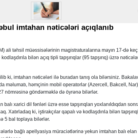
əbul imtahan nəticələri açıqlanıb
) ali təhsil müəssisələrinin magistraturalarına mayın 17-də keçi
odlaşdırıla bilən açıq tipli tapşırıqlar (95 tapşırıq) üzrə nəticələ
 ki, imtahan nəticələri ilə buradan tanış ola bilərsiniz. Bakalav
da məlumatı, həmçinin mobil operatorlar (Azercell, Bakcell, Nar)
727 nömrəsinə göndərməklə də öyrənə bilərlər.
balı xarici dil fənləri üzrə esse tapşırıqları yoxlanıldıqdan sonr
. Xatırladaq ki, iştirakçılar qapalı və kodlaşdırıla bilən tapşırıq
ə 5 bal toplaya bilərlər.
icələrlə bağlı apellyasiya müraciətlərinə yekun imtahan balı elan