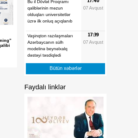
17:40
Bu il Dövlət Proqramı
07 Avqust
qaliblərinin məzun
olduqları universitetlər
üzrə ilk onluq açıqlanıb
17:39
Vaşinqton razılaşmaları
ning”
07 Avqust
Azərbaycanın sülh
alibi
modelinə beynəlxalq
dəstəyi təsdiqlədi
Bütün xəbərlər
17:36
Hərbi qulluqçular məharət
07 Avqust
dərəcələri üzrə sınaq
imtahanlarına cəlb
Faydalı linklər
olunublar
17:32
Orta Dəhlizin strateji
07 Avqust
elementinə çevrilən
Zəngəzur dəhlizi: Birillik
Vaşinqton diplomatiyasının
uğurları