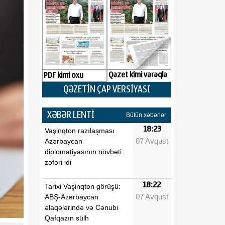
Qəzet kimi vərəqlə
PDF kimi oxu
QƏZETİN ÇAP VERSİYASI
XƏBƏR LENTİ
Bütün xəbərlər
18:23
Vaşinqton razılaşması
07 Avqust
Azərbaycan
diplomatiyasının növbəti
zəfəri idi
18:22
Tarixi Vaşinqton görüşü:
07 Avqust
ABŞ-Azərbaycan
əlaqələrində və Cənubi
Qafqazın sülh