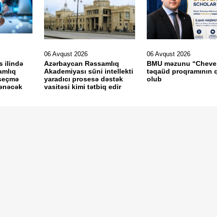
06 Avqust 2026
06 Avqust 2026
s ilində
Azərbaycan Rəssamlıq
BMU məzunu “Cheve
amlıq
Akademiyası süni intellekti
təqaüd proqramının q
seçmə
yaradıcı prosesə dəstək
olub
lənəcək
vasitəsi kimi tətbiq edir