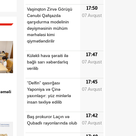
17:50
Vaşinqton Zirvə Görüşü
07 Avqust
Cənubi Qafqazda
qarşıdurma modelinin
dəyişməsinin mühüm
mərhələsi kimi
qiymətləndirilir
17:47
Küləkli hava şəraiti ilə
07 Avqust
bağlı sarı xəbərdarlıq
verilib
17:45
“Delfin” qasırğası
07 Avqust
Yaponiya və Çinə
təməli
yaxınlaşır: yüz minlərlə
insan təxliyə edilib
17:42
Baş prokuror Laçın və
07 Avqust
Qubadlı rayonlarında olub