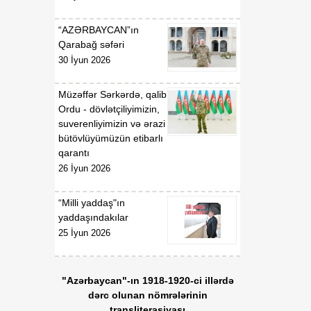
“AZƏRBAYCAN”ın
Qarabağ səfəri
30 İyun 2026
Müzəffər Sərkərdə, qalib
Ordu - dövlətçiliyimizin,
suverenliyimizin və ərazi
bütövlüyümüzün etibarlı
qarantı
26 İyun 2026
“Milli yaddaş"ın
yaddaşındakılar
25 İyun 2026
"Azərbaycan"-ın 1918-1920-ci illərdə
dərc olunan nömrələrinin
transliterasiyası