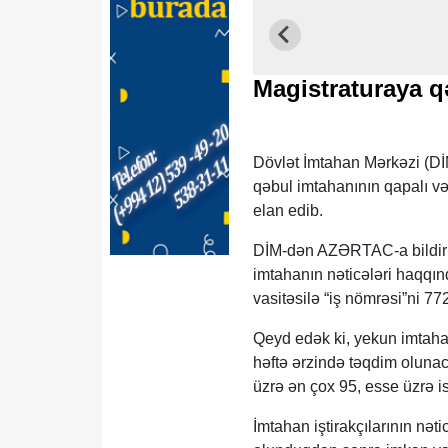
Magistraturaya q
Dövlət İmtahan Mərkəzi (DİM
qəbul imtahanının qapalı və k
elan edib.
DİM-dən AZƏRTAC-a bildirilib
imtahanın nəticələri haqqın
vasitəsilə “iş nömrəsi”ni 7
Qeyd edək ki, yekun imtahan 
həftə ərzində təqdim olunacaq
üzrə ən çox 95, esse üzrə is
İmtahan iştirakçılarının nət