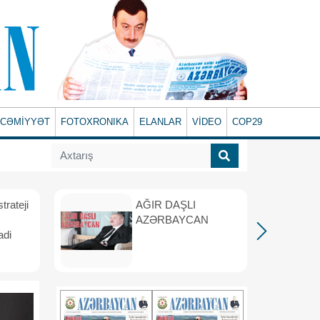
CƏMİYYƏT
FOTOXRONIKA
ELANLAR
VİDEO
COP29
rateji
AĞIR DAŞLI
AZƏRBAYCAN
adi