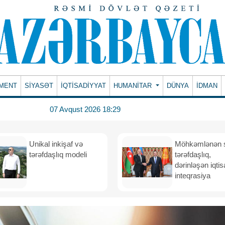
MENT
SİYASƏT
İQTİSADİYYAT
HUMANITAR
DÜNYA
İDMAN
07 Avqust 2026 18:29
Unikal inkişaf və
Möhkəmlənən st
tərəfdaşlıq modeli
tərəfdaşlıq,
dərinləşən iqtis
inteqrasiya