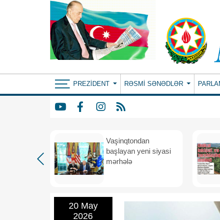
PREZIDENT
RƏSMI SƏNƏDLƏR
PARLA
rdən
Vaşinqtondan
hə
başlayan yeni siyasi
mərhələ
20 May
2026