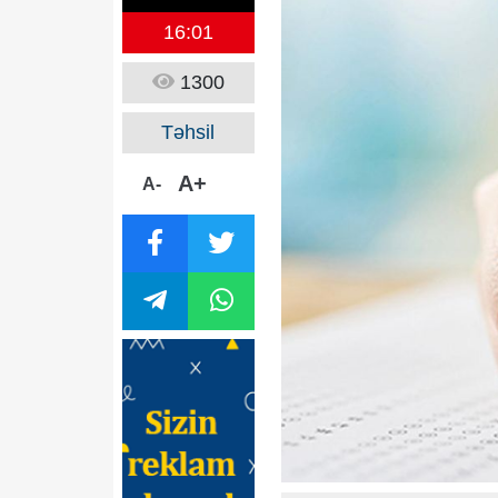
16:01
1300
Təhsil
A+
A-