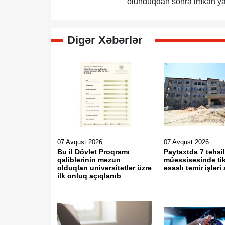
olunduqdan sonra imkan ya
Digər Xəbərlər
07 Avqust 2026
07 Avqust 2026
Bu il Dövlət Proqramı
Paytaxtda 7 təhsi
qaliblərinin məzun
müəssisəsində tik
olduqları universitetlər üzrə
əsaslı təmir işləri 
ilk onluq açıqlanıb