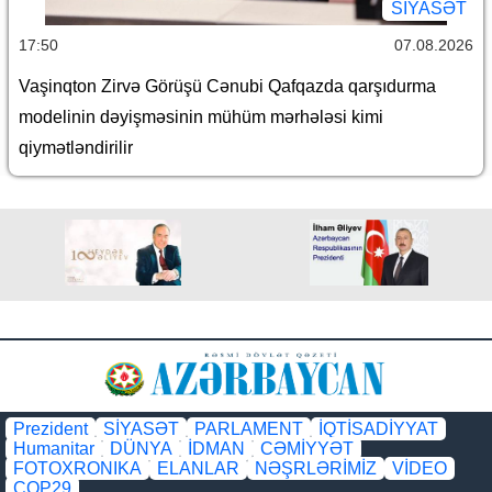
SİYASƏT
17:50
07.08.2026
Vaşinqton Zirvə Görüşü Cənubi Qafqazda qarşıdurma
modelinin dəyişməsinin mühüm mərhələsi kimi
qiymətləndirilir
Prezident
SİYASƏT
PARLAMENT
İQTİSADİYYAT
Humanitar
DÜNYA
İDMAN
CƏMİYYƏT
FOTOXRONIKA
ELANLAR
NƏŞRLƏRİMİZ
VİDEO
COP29