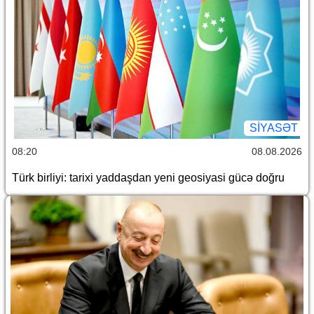
SİYASƏT
08:20
08.08.2026
Türk birliyi: tarixi yaddaşdan yeni geosiyasi gücə doğru