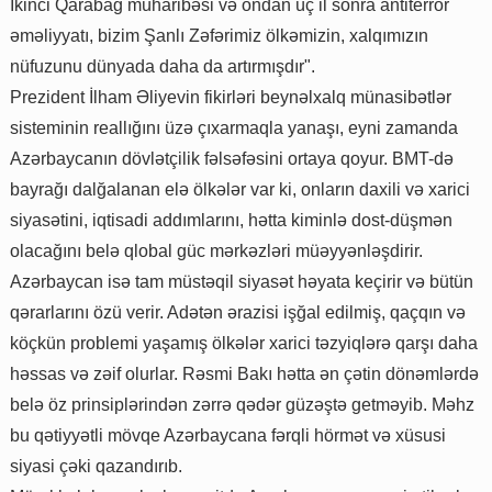
İkinci Qarabağ müharibəsi və ondan üç il sonra antiterror
əməliyyatı, bizim Şanlı Zəfərimiz ölkəmizin, xalqımızın
nüfuzunu dünyada daha da artırmışdır".
Prezident İlham Əliyevin fikirləri beynəlxalq münasibətlər
sisteminin reallığını üzə çıxarmaqla yanaşı, eyni zamanda
Azərbaycanın dövlətçilik fəlsəfəsini ortaya qoyur. BMT-də
bayrağı dalğalanan elə ölkələr var ki, onların daxili və xarici
siyasətini, iqtisadi addımlarını, hətta kiminlə dost-düşmən
olacağını belə qlobal güc mərkəzləri müəyyənləşdirir.
Azərbaycan isə tam müstəqil siyasət həyata keçirir və bütün
qərarlarını özü verir. Adətən ərazisi işğal edilmiş, qaçqın və
köçkün problemi yaşamış ölkələr xarici təzyiqlərə qarşı daha
həssas və zəif olurlar. Rəsmi Bakı hətta ən çətin dönəmlərdə
belə öz prinsiplərindən zərrə qədər güzəştə getməyib. Məhz
bu qətiyyətli mövqe Azərbaycana fərqli hörmət və xüsusi
siyasi çəki qazandırıb.