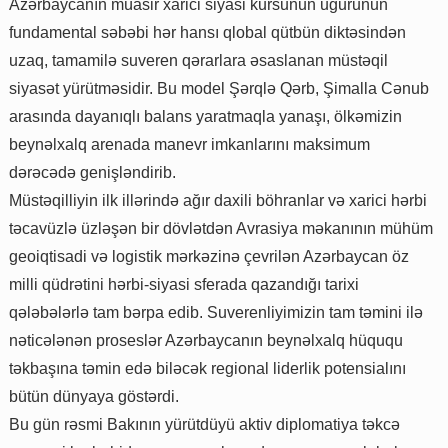
Azərbaycanın müasir xarici siyasi kursunun uğurunun
fundamental səbəbi hər hansı qlobal qütbün diktəsindən
uzaq, tamamilə suveren qərarlara əsaslanan müstəqil
siyasət yürütməsidir. Bu model Şərqlə Qərb, Şimalla Cənub
arasında dayanıqlı balans yaratmaqla yanaşı, ölkəmizin
beynəlxalq arenada manevr imkanlarını maksimum
dərəcədə genişləndirib.
Müstəqilliyin ilk illərində ağır daxili böhranlar və xarici hərbi
təcavüzlə üzləşən bir dövlətdən Avrasiya məkanının mühüm
geoiqtisadi və logistik mərkəzinə çevrilən Azərbaycan öz
milli qüdrətini hərbi-siyasi sferada qazandığı tarixi
qələbələrlə tam bərpa edib. Suverenliyimizin tam təmini ilə
nəticələnən proseslər Azərbaycanın beynəlxalq hüququ
təkbaşına təmin edə biləcək regional liderlik potensialını
bütün dünyaya göstərdi.
Bu gün rəsmi Bakının yürütdüyü aktiv diplomatiya təkcə