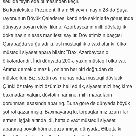
şəkildə təyin edə bilməsindən keçir.
Bu kontekstdə Prezident İlham Əliyevin mayın 28-də Şuşa
rayonunun Böyük Qaladərəsi kəndində sakinlərlə görüşündə
dünyaya bəyan etdiyi fikirlər Azərbaycanın milli dövlətçilik
doktrinasının əsas manifesti sayılır. Dövlətimizin başçısı
Qarabağda vurğuladı ki, əsl müstəqillik o vaxt olur ki, ölkə
müstəqil siyasət apara bilsin: "Bax, Azərbaycan o
ölkələrdəndir. İndi dünyada 200-ə yaxın müstəqil ölkə var.
Amma demək olmaz ki, onların hər biri doğrudan da
müstəqildir. Biz, sözün əsl mənasında, müstəqil dövlətik.
Çünki öz taleyimizi özümüz həll edirik, siyasətimizi heç kimə
baxmadan xalqın, dövlətin naminə, milli maraqların
qorunması əsasında aparırıq. Buna görə də dünyada böyük
şöhrət qazanmışıq. Baxmayaraq ki, torpaqlarımız uzun illər
erməni işğalı altında idi, hətta o vaxt müstəqil siyasət
apararaq böyük hörmət qazanmışıq dünyada. Əlbəttə ki,