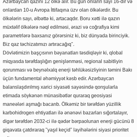
Azərbaycan qazını 12 ölkə alır. Bu gün onların sayı 16-dır və
onlardan 10-u Avropa İttifaqına üzv olan ölkələrdir. Bu
ölkələrin sayı, əlbəttə ki, artacaqdır. Boru xətti ilə qazın
müxtəlif ölkələrə nəql edilməsi, ərazi və coğrafiya kimi
parametrlərə baxsanız görərsiniz ki, biz dünyada birinciyik.
Biz qaz təchizatımızı artıracağıq".
Dövlətimizin başçısının bəyanatları təsdiqləyir ki, qlobal
miqyasda tərəfdaşlığın genişlənməsi, regional sabitliyin
qorunması və beynəlxalq enerji təhlükəsizliyinin təmini Bakı
üçün fundamental əhəmiyyət kəsb edir. Azərbaycan
balanslaşdırılmış xarici siyasəti sayəsində qonşularla
etimada söykənən münasibətlər quraraq geosiyasi
maneələri aşmağı bacarıb. Ölkəmiz bir tərəfdən yüzillik
karbohidrogen ehtiyatları ilə ənənəvi bazarları sığortalayır,
digər tərəfdən 2032-ci ilə qədər bərpaolunan enerji gücünü 8
giqavata çatdıraraq "yaşıl keçid" layihələrini siyasi prioritet