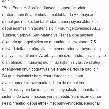
edir.
"Bakı Enerji Həftəsi"nə dünyanın supergüclərinin
rəhbərlərinin ünvanladıqları məktublar da Azərbaycanın
qlobal güc mərkəzləri tərəfindən aparıcı siyasi aktor kimi
qəbul edilməsinin göstəricisidir. Forum çərçivəsində ABŞ,
Türkiyə, Serbiya, San-Marino və Fransa kimi müxtəlif
ölkələrin qabaqcıl şirkət və qurumları ilə imzalanan 7,5
milyard dollarlıq müqavilələr, memorandumlar beynəlxalq
maliyyə institutlarının Azərbaycanın uzunmüddətli sabitliyinə
olan etimadını nümayiş etdirir. Sazişlərin siyasi və strateji
əhəmiyyəti onun coğrafiyası və əhatə dairəsi ilə bağlıdır.
Bu gün dövlətimiz həm resurs istehsalçısı, həm
əvəzolunmaz tranzit mərkəzi, həm də qlobal enerji
təhlükəsizliyinin təminatçısı kimi beynəlxalq münasibətlər
sistemində özünəməxsus yerə sahibdir. Yeni nizamda hər
kəs bir reallığı qəbul etmək məcburiyyətindədir. Regional