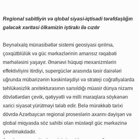
Regional sabitliyin və qlobal siyasi-iqtisadi tərəfdaşlığın
gələcək xəritəsi ölkəmizin iştirakı ilə cızılır
Beynəlxalq münasibətlər sistemi geosiyasi qırılma,
çoxqütblülük və güc mərkəzlərinin amansız rəqabəti
mərhələsini yaşayır. Ənənəvi hüquqi mexanizmlərin
effektivliyini itirdiyi, supergüclər arasında təsir dairələri
uğrunda mübarizənin kəskinləşdiyi və strateji coğrafiyalarda
təhlükəsizlik arxitekturasının sarsıldığı müasir dünya nizamı
dövlətlərdən çevik, qətiyyətli və milli maraqlara söykənən
xarici siyasət yürütməyi tələb edir. Belə mürəkkəb tarixi
dövrdə Azərbaycan regional proseslərin axarını dəyişən və
qlobal miqyasda söz sahibi olan müstəqil güc mərkəzinə
çevrilməkdədir.