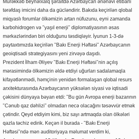
Mürəkkəb beynəlxalq şəraitdə Azərbaycan ənənəvi etibarlı
tərəfdaş imicini daha da gücləndirir. Bakıda keçirilən qlobal
miqyaslı forumlar ölkəmizin artan nüfuzunu, eyni zamanda
karbohidrogen və "yaşıl enerji" diplomatiyasının əsas
mərkəzlərindən biri olduğunu təsdiqləyir. İyunun 1-3-də
paytaxtımızda keçirilən "Bakı Enerji Həftəsi" Azərbaycanın
geoiqtisadi strategiyasını yeni zirvəyə daşıdı.
Prezident İlham Əliyev "Bakı Enerji Həftəsi"nin açılış
mərasimində ölkəmizin əldə etdiyi uğurları sadalamaqla
kifayətlənmədi, həmçinin yenidən formalaşan qlobal resurs
arxitekturasında Azərbaycanın yüksələn siyasi və iqtisadi
çəkisini dünyaya bəyan etdi: "Bu gün Avropa enerji bazarının
"Cənub qaz dəhlizi" olmadan necə olacağını təsəvvür etmək
çətindir. Qeyd etdiyim kimi, biz sayı artmaqda olan ölkələri
qazla təchiz edirik. Keçən il burada - "Bakı Enerji
Həftəsi"ndə mən auditoriyaya məlumat verdim ki,