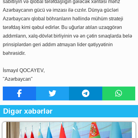
sabitliyin və qlobal tərəfdaşlığın gələcək xəritəsi məhz
Azərbaycanın gücü və imzası ilə cızılır. Dünya gücləri
Azərbaycanı qlobal böhranların həllində mühüm strateji
tərəfdaş kimi qəbul edirlər. Bu uğurlar atılan uzaqgörən
addımların, xalq-dövlət birliyinin və ən çətin sınaqlarda belə
prinsiplərdən geri addım atmayan lider qətiyyətinin
bəhrəsidir.
İsmayıl QOCAYEV,
"Azərbaycan"
Digər xəbərlər