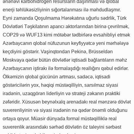
ənənəvi karbohidrogen resursların daşınması və qlobal
enerji təhlükəsizliyinin sığortalanması ilə məhdudlaşmır.
Eyni zamanda Qoşulmama Hərəkatına uğurlu sədrlik, Türk
Dövlətləri Təşkilatının aparıcı aktorlarından birinə çevrilmək,
COP29 və WUF13 kimi mötəbər tədbirlərə evsahibliyi etmək
Azərbaycanın qlobal nüfuzunun keyfiyyətcə yeni mərhələyə
keçdiyini göstərir. Vaşinqtondan Pekinə, Brüsseldən
Moskvaya qədər bütün dövlətlər iqtisadi bağlantıların məhz
Azərbaycanın iştirakı ilə formalaşdığı reallığını qəbul edirlər.
Ölkəmizin qlobal gücünün artması, sadəcə, iqtisadi
göstəricilərin yox, həqiqi müstəqilliyin, sarsılmaz siyasi
iradənin, uzaqgörən liderliyin və strateji zəkanın praktiki
zəfəridir. Xüsusən beynəlxalq arenadakı real mənzərə dövlət
suverenliyinin və siyasi iradənin nə qədər önəmli olduğunu
ortaya qoyur. Müasir dünyada formal müstəqilliklə real
suverenlik arasındakı sərhəd dövlətin öz taleyini sərbəst