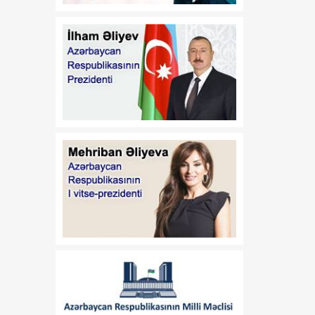
13:37
Vaşinqton razılaşmaları:
08 Avqust
Sülh və strateji tərəfdaşlıq
oyun qaydalarını dəyişir
13:32
Valeri Çeçelaşvili:
08 Avqust
Vaşinqton Sammiti Cənubi
Qafqazda sülh üçün
möhkəm təməl yaratdı
13:19
Vaşinqton görüşləri
08 Avqust
Azərbaycanın zəfər
diplomatiyasında yeni
mərhələ oldu
13:03
Prezidentin Mətbuat
08 Avqust
Xidmətinin məlumatı
12:47
Vaşinqton görüşü sülh
08 Avqust
prosesinin və ABŞ ilə