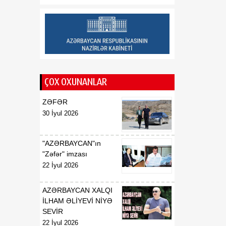
münasibətlərin tarixi
dönüş nöqtəsidir
12:02
Deputat: Vaşinqton
08 Avqust
razılaşmaları Cənubi
Qafqazın dinc gələcəyi
üçün mühüm platforma
rolunu oynayır
ÇOX OXUNANLAR
ZƏFƏR
30 İyul 2026
"AZƏRBAYCAN"ın
"Zəfər" imzası
22 İyul 2026
AZƏRBAYCAN XALQI
İLHAM ƏLİYEVİ NİYƏ
SEVİR
22 İyul 2026