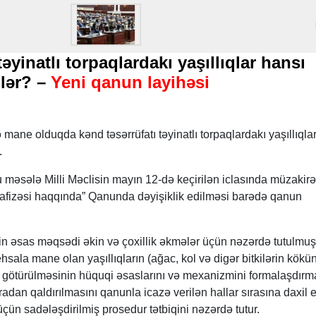
əyinatlı torpaqlardakı yaşıllıqlar hansı
ilər? –
Yeni qanun layihəsi
ə mane olduqda kənd təsərrüfatı təyinatlı torpaqlardakı yaşıllıqla
.
 məsələ Milli Məclisin mayın 12-də keçirilən iclasında müzakir
ühafizəsi haqqında” Qanunda dəyişiklik edilməsi barədə qanun
rin əsas məqsədi əkin və çoxillik əkmələr üçün nəzərdə tutulmu
tehsala mane olan yaşıllıqların (ağac, kol və digər bitkilərin kök
) götürülməsinin hüquqi əsaslarını və mexanizmini formalaşdırm
dan qaldırılmasını qanunla icazə verilən hallar sırasına daxil e
üçün sadələşdirilmiş prosedur tətbiqini nəzərdə tutur.