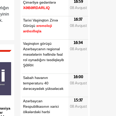
16:59
Çimərliyə gedənlərə
08 Avqust
XƏBƏRDARLIQ
lığın
iyinin
16:37
Tarixi Vaşinqton Zirvə
k.
08 Avqust
Görüşü
xronoloji
ardıcıllıqla
16:34
Vaşinqton görüşü
08 Avqust
Azərbaycanın regional
məsələlərin həllində fəal
rol oynadığını təsdiqləyib
ŞƏRH
16:00
Sabah havanın
08 Avqust
temperaturu 40
dərəcəyədək yüksələcək
15:37
Azərbaycan
08 Avqust
Respublikasının xarici
rmasiya
ölkələrdəki hərbi
ar