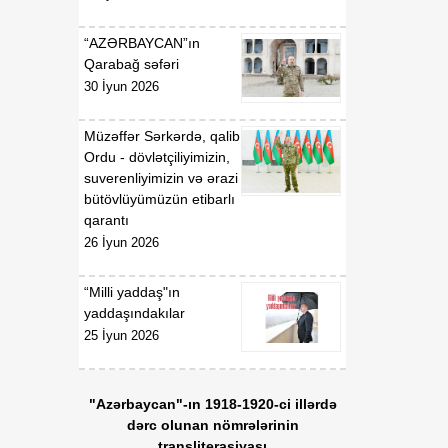
“AZƏRBAYCAN”ın
Qarabağ səfəri
30 İyun 2026
Müzəffər Sərkərdə, qalib
Ordu - dövlətçiliyimizin,
suverenliyimizin və ərazi
bütövlüyümüzün etibarlı
qarantı
26 İyun 2026
“Milli yaddaş"ın
yaddaşındakılar
25 İyun 2026
"Azərbaycan"-ın 1918-1920-ci illərdə
dərc olunan nömrələrinin
transliterasiyası