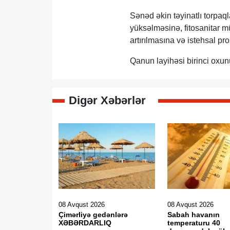
Sənəd əkin təyinatlı torpaq
yüksəlməsinə, fitosanitar mü
artırılmasına və istehsal p
Qanun layihəsi birinci oxun
Digər Xəbərlər
08 Avqust 2026
08 Avqust 2026
Çimərliyə gedənlərə
Sabah havanın
XƏBƏRDARLIQ
temperaturu 40