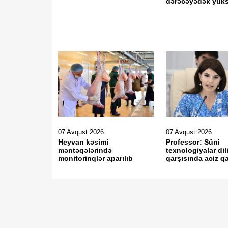
dərəcəyədək yük
07 Avqust 2026
07 Avqust 2026
Heyvan kəsimi
Professor: Süni
məntəqələrində
texnologiyalar dil
monitorinqlər aparılıb
qarşısında aciz qa