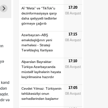
17:20
Aİ “Meta” və “TikTok”u
08 Avqust
dezinformasiyaya qarşı
daha qətiyyətli tədbirlər
görməyə çağırıb
17:15
Azərbaycan–ABŞ
08 Avqust
əməkdaşlığının yeni
mərhələsi - Strateji
rın
Tərəfdaşlıq Xartiyası
17:10
əyə
Alparslan Bayraktar:
08 Avqust
Türkiyə Azərbaycanda
müxtəlif layihələrin həyata
keçirilməsinə hazırdır
ş kənd
17:05
ündən
Cevdet Yılmaz: Türkiyənin
08 Avqust
təhlükəsizliyi onun
aqdır.
sərhədlərindən başlamır
dir və