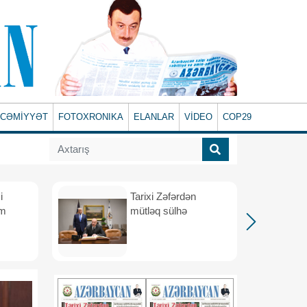
CƏMİYYƏT
FOTOXRONIKA
ELANLAR
VİDEO
COP29
i
Tarixi Zəfərdən
üm
mütləq sülhə