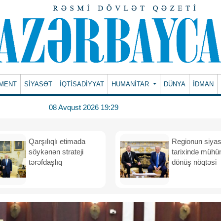
MENT
SİYASƏT
İQTİSADİYYAT
HUMANITAR
DÜNYA
İDMAN
08 Avqust 2026 19:29
Qarşılıqlı etimada
Regionun siyas
söykənən strateji
tarixində müh
tərəfdaşlıq
dönüş nöqtəsi