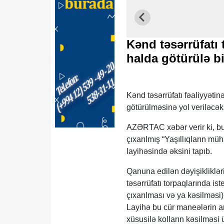
Kənd təsərrüfatı t
halda götürülə b
Kənd təsərrüfatı fəaliyyətin
götürülməsinə yol veriləcək
AZƏRTAC xəbər verir ki, bu
çıxarılmış “Yaşıllıqların m
layihəsində əksini tapıb.
Qanuna edilən dəyişikliklə
təsərrüfatı torpaqlarında is
çıxarılması və ya kəsilməsi
Layihə bu cür maneələrin ara
xüsusilə kolların kəsilməsi 