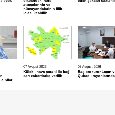
sələcək
ölkələrdəki hərbi
edən şəxslər saxlanıl
attaşelərinin və
nümayəndələrinin illik
iclası keçirilib
07 Avqust 2026
07 Avqust 2026
Küləkli hava şəraiti ilə bağlı
Baş prokuror Laçın v
in
sarı xəbərdarlıq verilib
Qubadlı rayonlarında
la bilər