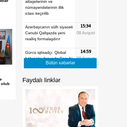
ıblar
attaşelərinin və
nümayəndələrinin illik
iclası keçirilib
15:34
Azərbaycanın sülh siyasəti
08 Avqust
Cənubi Qafqazda yeni
reallıq formalaşdırır
14:59
Gürcü iqtisadçı: Qlobal
08 Avqust
böhranlar fonunda Cənubi
Bütün xəbərlər
Qafqaz özünü regional
əməkdaşlıq üçün əlverişli
məkan kimi təqdim edir
Faydalı linklər
ə
 olub
14:09
Tarixi Vaşinqton görüşü
08 Avqust
nələri dəyişdi?
13:42
Rusiya regionlarına PUA
08 Avqust
hücumları nəticəsində
yeddi nəfər xəsarət alıb