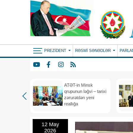
PREZIDENT
RƏSMI SƏNƏDLƏR
PARLA
ın yeni
ATƏT-in Minsk
anış
qrupunun ləğvi – tarixi
dafiə
zərurətdən yeni
asından
reallığa
rlığa
12 May
2026