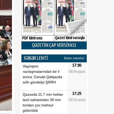
Qəzet kimi vərəqlə
PDF kimi oxu
QƏZETİN ÇAP VERSİYASI
XƏBƏR LENTİ
Bütün xəbərlər
17:30
Vaşinqton
08 Avqust
razılaşmalarından bir il
sonra: Cənubi Qafqazda
sülh gündəliyi ŞƏRH
17:25
Qazaxda 11,7 min hektar
08 Avqust
taxıl sahəsindən 39 min
tondan çox məhsul
götürülüb