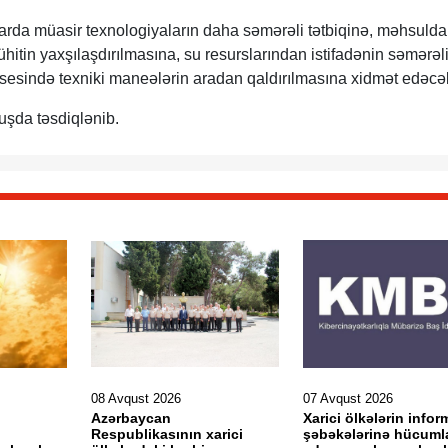
larda müasir texnologiyaların daha səmərəli tətbiqinə, məhsuldar
hitin yaxşılaşdırılmasına, su resurslarından istifadənin səmərəl
rosesində texniki maneələrin aradan qaldırılmasına xidmət edəcə
uşda təsdiqlənib.
08 Avqust 2026
07 Avqust 2026
Azərbaycan
Xarici ölkələrin info
Respublikasının xarici
şəbəkələrinə hücuml