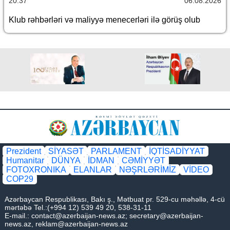
20:37
06.08.2026
Klub rəhbərləri və maliyyə menecerləri ilə görüş olub
Prezident
SİYASƏT
PARLAMENT
İQTİSADİYYAT
Humanitar
DÜNYA
İDMAN
CƏMİYYƏT
FOTOXRONIKA
ELANLAR
NƏŞRLƏRİMİZ
VİDEO
COP29
Azərbaycan Respublikası, Bakı ş., Mətbuat pr. 529-cu məhəllə, 4-cü
mərtəbə Tel.:(+994 12) 539 49 20, 538-31-11
E-mail.:
contact@azerbaijan-news.az
;
secretary@azerbaijan-
news.az
,
reklam@azerbaijan-news.az