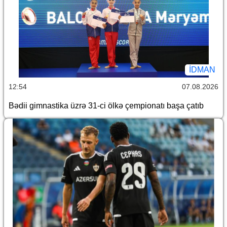
İDMAN
12:54
07.08.2026
Bədii gimnastika üzrə 31-ci ölkə çempionatı başa çatıb