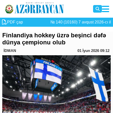
PDF çap
№ 140 (10160) 7 avqust 2026-cı il
Finlandiya hokkey üzrə beşinci dəfə
dünya çempionu olub
İDMAN
01 İyun 2026 09:12