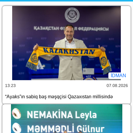
İDMAN
13:23
07.08.2026
“Ayaks”ın sabiq baş məşqçisi Qazaxıstan millisində