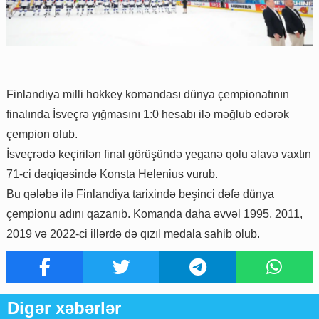
Finlandiya milli hokkey komandası dünya çempionatının
finalında İsveçrə yığmasını 1:0 hesabı ilə məğlub edərək
çempion olub.
İsveçrədə keçirilən final görüşündə yeganə qolu əlavə vaxtın
71-ci dəqiqəsində Konsta Helenius vurub.
Bu qələbə ilə Finlandiya tarixində beşinci dəfə dünya
çempionu adını qazanıb. Komanda daha əvvəl 1995, 2011,
2019 və 2022-ci illərdə də qızıl medala sahib olub.
Digər xəbərlər