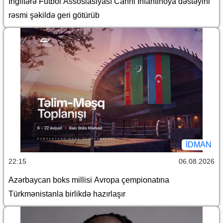
İngiltərə Futbol Assosiasiyası Canni İnfantinoya dəstəyini
rəsmi şəkildə geri götürüb
İDMAN
22:15
06.08.2026
Azərbaycan boks millisi Avropa çempionatına
Türkmənistanla birlikdə hazırlaşır