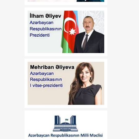
Azərbaycan–ABŞ
08 Avqust
əməkdaşlığının yeni
mərhələsi - Strateji
Tərəfdaşlıq Xartiyası
17:10
Alparslan Bayraktar:
08 Avqust
Türkiyə Azərbaycanda
müxtəlif layihələrin həyata
keçirilməsinə hazırdır
17:05
Cevdet Yılmaz: Türkiyənin
08 Avqust
təhlükəsizliyi onun
sərhədlərindən başlamır
16:59
Çimərliyə gedənlərə
08 Avqust
XƏBƏRDARLIQ
16:37
Tarixi Vaşinqton Zirvə
08 Avqust
Görüşü
xronoloji
ardıcıllıqla