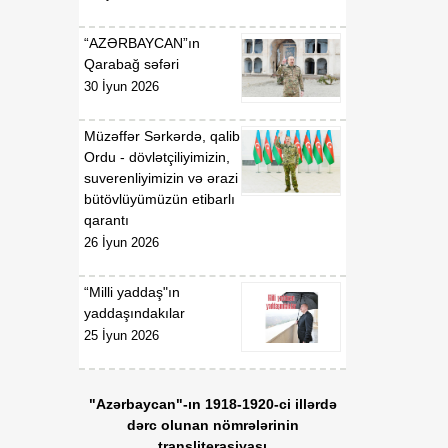
“AZƏRBAYCAN”ın
Qarabağ səfəri
30 İyun 2026
Müzəffər Sərkərdə, qalib
Ordu - dövlətçiliyimizin,
suverenliyimizin və ərazi
bütövlüyümüzün etibarlı
qarantı
26 İyun 2026
“Milli yaddaş"ın
yaddaşındakılar
25 İyun 2026
"Azərbaycan"-ın 1918-1920-ci illərdə
dərc olunan nömrələrinin
transliterasiyası