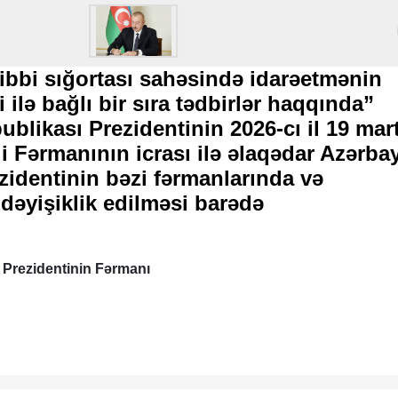
tibbi sığortası sahəsində idarəetmənin
 ilə bağlı bir sıra tədbirlər haqqında”
blikası Prezidentinin 2026-cı il 19 mar
li Fərmanının icrası ilə əlaqədar Azərba
zidentinin bəzi fərmanlarında və
dəyişiklik edilməsi barədə
Prezidentinin Fərmanı