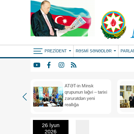
PREZIDENT
RƏSMI SƏNƏDLƏR
PARLA
ın yeni
ATƏT-in Minsk
anış
qrupunun ləğvi – tarixi
dafiə
zərurətdən yeni
asından
reallığa
rlığa
26 İyun
2026