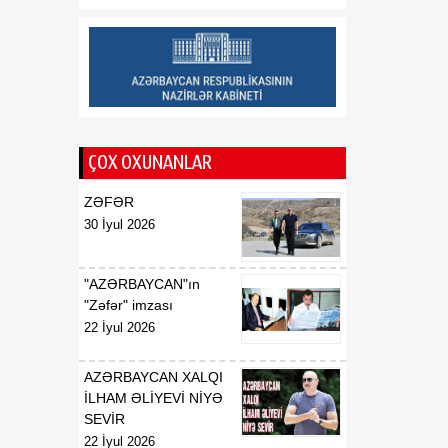
16:34
Vaşinqton görüşü
08 Avqust
Azərbaycanın regional
məsələlərin həllində fəal
rol oynadığını təsdiqləyib
ŞƏRH
16:00
Sabah havanın
ÇOX OXUNANLAR
08 Avqust
temperaturu 40
dərəcəyədək yüksələcək
ZƏFƏR
30 İyul 2026
"AZƏRBAYCAN"ın
"Zəfər" imzası
22 İyul 2026
AZƏRBAYCAN XALQI
İLHAM ƏLİYEVİ NİYƏ
SEVİR
22 İyul 2026