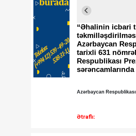
“Əhalinin icbari 
təkmilləşdirilməsi
Azərbaycan Respu
tarixli 631 nömrə
Respublikası Pre
sərəncamlarında 
Azərbaycan Respublikası 
Ətraflı: