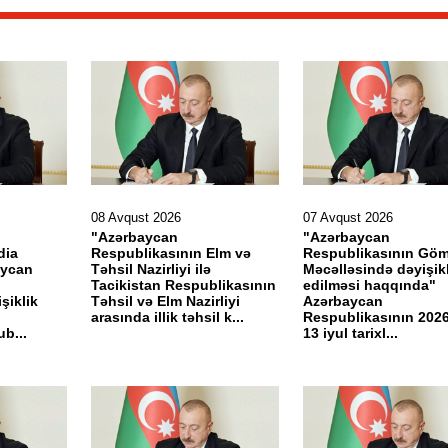
08 Avqust 2026
07 Avqust 2026
"Azərbaycan
"Azərbaycan
dia
Respublikasının Elm və
Respublikasının Gö
aycan
Təhsil Nazirliyi ilə
Məcəlləsində dəyişikl
Tacikistan Respublikasının
edilməsi haqqında"
şiklik
Təhsil və Elm Nazirliyi
Azərbaycan
arasında illik təhsil k...
Respublikasının 2026-
b...
13 iyul tarixl...