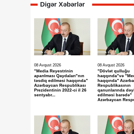
Digər Xəbərlər
08 Avqust 2026
08 Avqust 2026
"Media Reyestrinin
"Dövlət qulluğu
aparılması Qaydaları"nın
haqqında"və "Me
təsdiq edilməsi haqqında"
haqqında" Azərb
Azərbaycan Respublikası
Respublikasının
Prezidentinin 2022-ci il 26
qanunlarında dəyi
sentyabr...
edilməsi barədə"
Azərbaycan Respu