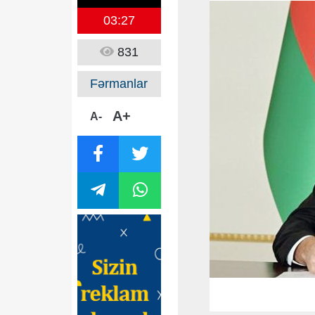
03:27
831
Fərmanlar
A+
A-