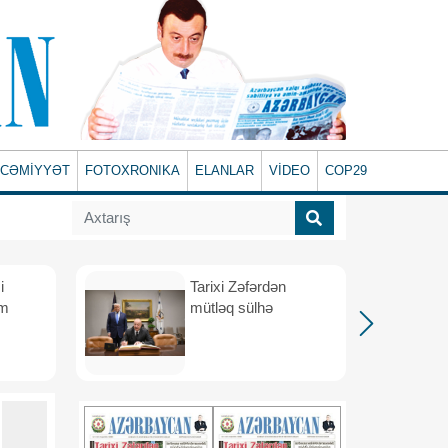
CƏMİYYƏT
FOTOXRONIKA
ELANLAR
VİDEO
COP29
i
Tarixi Zəfərdən
üm
mütləq sülhə