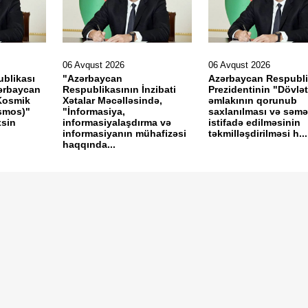
06 Avqust 2026
06 Avqust 2026
blikası
"Azərbaycan
Azərbaycan Respubli
zərbaycan
Respublikasının İnzibati
Prezidentinin "Dövlət
Kosmik
Xətalar Məcəlləsində,
əmlakının qorunub
osmos)"
"İnformasiya,
saxlanılması və səmər
xsin
informasiyalaşdırma və
istifadə edilməsinin
informasiyanın mühafizəsi
təkmilləşdirilməsi h...
haqqında...