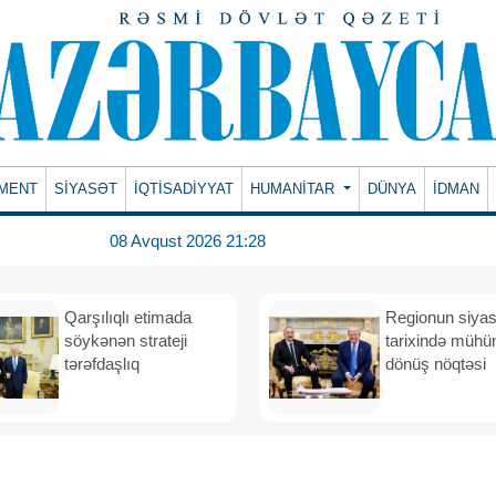
MENT
SİYASƏT
İQTİSADİYYAT
HUMANITAR
DÜNYA
İDMAN
08 Avqust 2026 21:28
Qarşılıqlı etimada
Regionun siyas
söykənən strateji
tarixində müh
tərəfdaşlıq
dönüş nöqtəsi