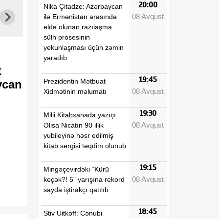
20:00
Nika Çitadze: Azərbaycan
08 Avqust
ilə Ermənistan arasında
əldə olunan razılaşma
sülh prosesinin
yekunlaşması üçün zəmin
yaradıb
t
19:45
Prezidentin Mətbuat
ycan
08 Avqust
Xidmətinin məlumatı
19:30
Milli Kitabxanada yazıçı
08 Avqust
Əlisa Nicatın 90 illik
yubileyinə həsr edilmiş
kitab sərgisi təqdim olunub
19:15
Mingəçevirdəki “Kürü
08 Avqust
keçək?! 5” yarışına rekord
sayda iştirakçı qatılıb
18:45
Stiv Uitkoff: Cənubi