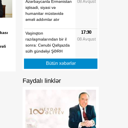
08 Avqust
Azərbaycanla Ermənistan
iqtisadi, siyasi və
humanitar müstəvidə
əməli addımlar atır
17:30
kası
Vaşinqton
08 Avqust
razılaşmalarından bir il
sonra: Cənubi Qafqazda
əli
sülh gündəliyi ŞƏRH
Bütün xəbərlər
17:25
Qazaxda 11,7 min hektar
08 Avqust
taxıl sahəsindən 39 min
tondan çox məhsul
Faydalı linklər
götürülüb
17:20
Aİ “Meta” və “TikTok”u
08 Avqust
dezinformasiyaya qarşı
daha qətiyyətli tədbirlər
görməyə çağırıb
17:15