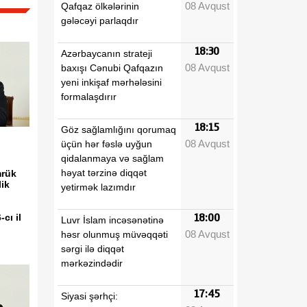
08 Avqust
Qafqaz ölkələrinin
gələcəyi parlaqdır
18:30
Azərbaycanın strateji
08 Avqust
baxışı Cənubi Qafqazın
yeni inkişaf mərhələsini
formalaşdırır
18:15
Göz sağlamlığını qorumaq
08 Avqust
üçün hər fəslə uyğun
qidalanmaya və sağlam
həyat tərzinə diqqət
mrük
ik
yetirmək lazımdır
cı il
18:00
Luvr İslam incəsənətinə
08 Avqust
həsr olunmuş müvəqqəti
sərgi ilə diqqət
mərkəzindədir
17:45
Siyasi şərhçi: