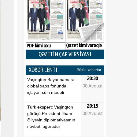
Qəzet kimi vərəqlə
PDF kimi oxu
QƏZETİN ÇAP VERSİYASI
XƏBƏR LENTİ
Bütün xəbərlər
20:30
Vaşinqton Bəyannaməsi –
08 Avqust
qlobal xaos fonunda
işləyən sülh modeli
20:15
Türk ekspert: Vaşinqton
08 Avqust
görüşü Prezident İlham
Əliyevin diplomatiyasının
növbəti uğurudur