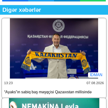
Digər xəbərlər
İDMAN
13:23
07.08.2026
“Ayaks”ın sabiq baş məşqçisi Qazaxıstan millisində