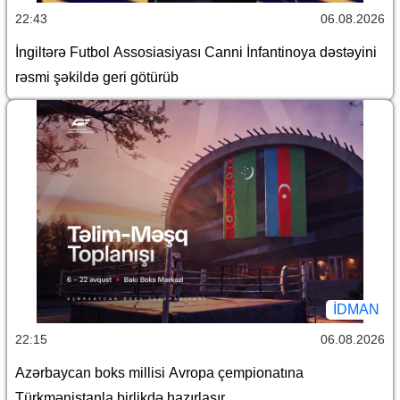
22:43
06.08.2026
İngiltərə Futbol Assosiasiyası Canni İnfantinoya dəstəyini
rəsmi şəkildə geri götürüb
İDMAN
22:15
06.08.2026
Azərbaycan boks millisi Avropa çempionatına
Türkmənistanla birlikdə hazırlaşır