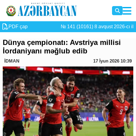
PDF çap
№ 141 (10161) 8 avqust 2026-cı il
Dünya çempionatı: Avstriya millisi
İordaniyanı məğlub edib
İDMAN
17 İyun 2026 10:39