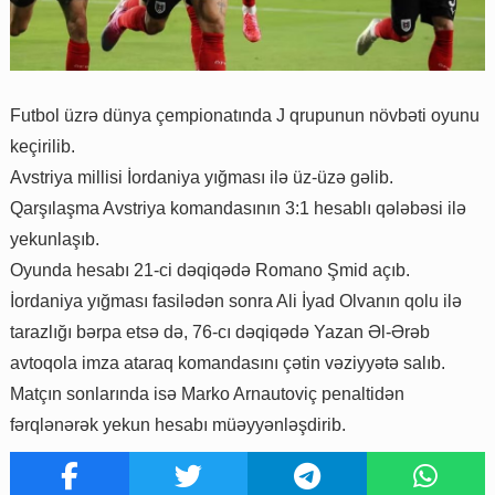
Futbol üzrə dünya çempionatında J qrupunun növbəti oyunu
keçirilib.
Avstriya millisi İordaniya yığması ilə üz-üzə gəlib.
Qarşılaşma Avstriya komandasının 3:1 hesablı qələbəsi ilə
yekunlaşıb.
Oyunda hesabı 21-ci dəqiqədə Romano Şmid açıb.
İordaniya yığması fasilədən sonra Ali İyad Olvanın qolu ilə
tarazlığı bərpa etsə də, 76-cı dəqiqədə Yazan Əl-Ərəb
avtoqola imza ataraq komandasını çətin vəziyyətə salıb.
Matçın sonlarında isə Marko Arnautoviç penaltidən
fərqlənərək yekun hesabı müəyyənləşdirib.