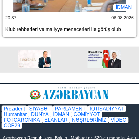
İDMAN
20:37
06.08.2026
Klub rəhbərləri və maliyyə menecerləri ilə görüş olub
Prezident
SİYASƏT
PARLAMENT
İQTİSADİYYAT
Humanitar
DÜNYA
İDMAN
CƏMİYYƏT
FOTOXRONIKA
ELANLAR
NƏŞRLƏRİMİZ
VİDEO
COP29
Azərbaycan Respublikası, Bakı ş., Mətbuat pr. 529-cu məhəllə, 4-cü