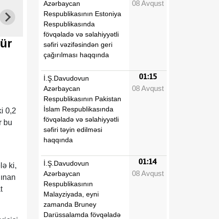
08 Avqust
Azərbaycan
Respublikasının Estoniya
Respublikasında
fövqəladə və səlahiyyətli
yür
səfiri vəzifəsindən geri
çağırılması haqqında
01:15
İ.Ş.Davudovun
08 Avqust
Azərbaycan
Respublikasının Pakistan
İslam Respublikasında
i 0,2
fövqəladə və səlahiyyətli
r bu
səfiri təyin edilməsi
haqqında
01:14
İ.Ş.Davudovun
ə ki,
08 Avqust
Azərbaycan
lınan
Respublikasının
t
Malayziyada, eyni
zamanda Bruney
Darüssalamda fövqəladə