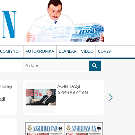
CƏMİYYƏT
FOTOXRONIKA
ELANLAR
VİDEO
COP29
rateji
AĞIR DAŞLI
AZƏRBAYCAN
adi