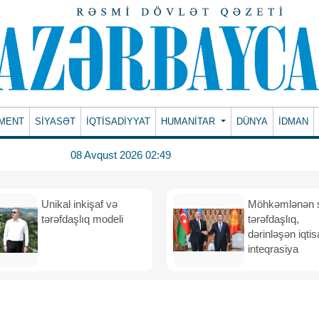
MENT
SİYASƏT
İQTİSADİYYAT
HUMANITAR
DÜNYA
İDMAN
08 Avqust 2026 02:49
Unikal inkişaf və
Möhkəmlənən st
tərəfdaşlıq modeli
tərəfdaşlıq,
dərinləşən iqtis
inteqrasiya