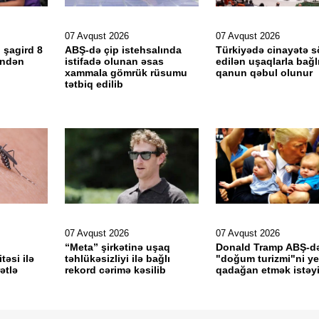
07 Avqust 2026
07 Avqust 2026
 şagird 8
ABŞ-də çip istehsalında
Türkiyədə cinayətə 
əndən
istifadə olunan əsas
edilən uşaqlarla bağl
xammala gömrük rüsumu
qanun qəbul olunur
tətbiq edilib
07 Avqust 2026
07 Avqust 2026
“Meta” şirkətinə uşaq
Donald Tramp ABŞ-d
təsi ilə
təhlükəsizliyi ilə bağlı
"doğum turizmi"ni y
ətlə
rekord cərimə kəsilib
qadağan etmək istəyi