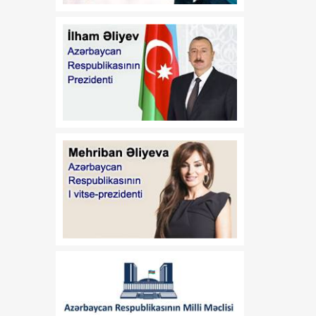
Azərbaycan
Respublikasının 2026-cı il
14 iyul tarixli 449-VIIQD
nömrəli Qanununun tətbiqi
və bununla əlaqədar bəzi
məsələlərin tənzimlənməsi
haqqında
01:06
Azərbaycan Beynəlxalq
08 Avqust
İnvestisiya Forumunun
Təşkilat Komitəsinin
yaradılması haqqında
01:04
"Azərbaycan
08 Avqust
Respublikasının Elm və
Təhsil Nazirliyi ilə
Tacikistan Respublikasının
Təhsil və Elm Nazirliyi
arasında illik təhsil
kvotalarının qarşılıqlı
ayrılması haqqında