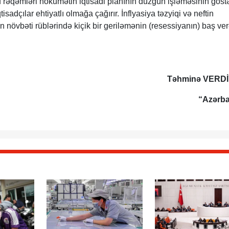
u rəqəmləri hökumətin iqtisadi planının düzgün işləməsinin göstə
tisadçılar ehtiyatlı olmağa çağırır. İnflyasiya təzyiqi və neftin
 növbəti rüblərində kiçik bir geriləmənin (resessiyanın) baş ve
Təhminə VERD
“Azərb