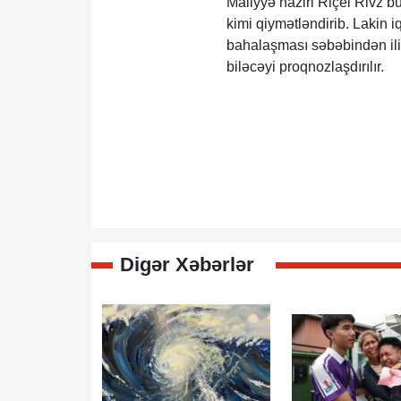
Maliyyə naziri Riçel Rivz b
kimi qiymətləndirib. Lakin iq
bahalaşması səbəbindən ilin
biləcəyi proqnozlaşdırılır.
Digər Xəbərlər