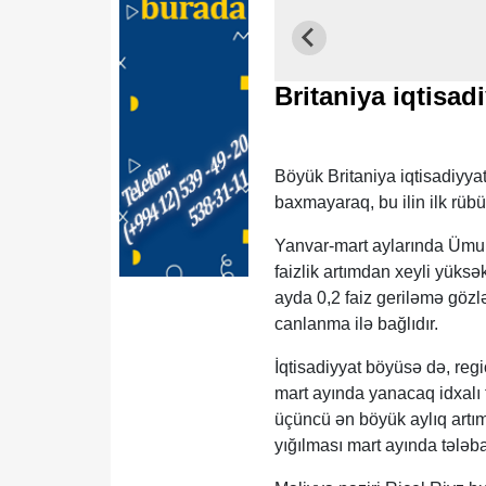
Britaniya iqtisa
Böyük Britaniya iqtisadiyya
baxmayaraq, bu ilin ilk rüb
Yanvar-mart aylarında Ümumi
faizlik artımdan xeyli yüksə
ayda 0,2 faiz geriləmə gözləy
canlanma ilə bağlıdır.
İqtisadiyyat böyüsə də, regi
mart ayında yanacaq idxalı t
üçüncü ən böyük aylıq artım
yığılması mart ayında tələba