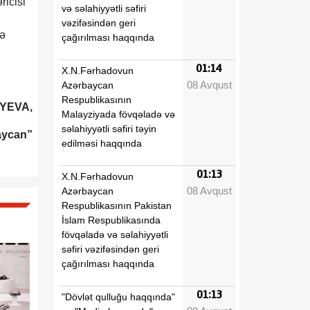
ricisi
və səlahiyyətli səfiri
vəzifəsindən geri
rə
çağırılması haqqında
01:14
X.N.Fərhadovun
08 Avqust
Azərbaycan
Respublikasının
İYEVA,
Malayziyada fövqəladə və
səlahiyyətli səfiri təyin
aycan”
edilməsi haqqında
01:13
X.N.Fərhadovun
08 Avqust
Azərbaycan
Respublikasının Pakistan
İslam Respublikasında
fövqəladə və səlahiyyətli
səfiri vəzifəsindən geri
çağırılması haqqında
01:13
"Dövlət qulluğu haqqında"