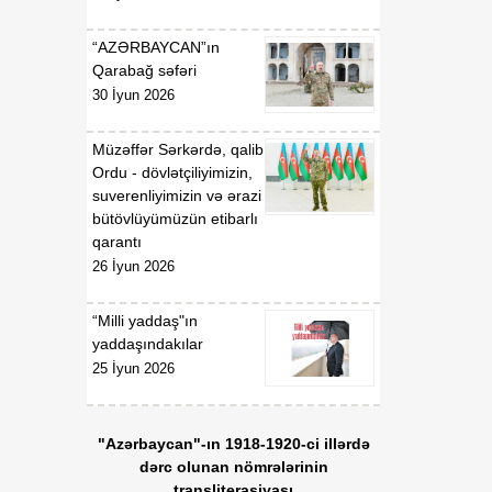
gündəliyində mühüm
mərhələ
“AZƏRBAYCAN”ın
Qarabağ səfəri
18:20
Xarici ölkələrin informasiya
30 İyun 2026
07 Avqust
şəbəkələrinə hücumlar
edən şəxslər saxlanılıblar
Müzəffər Sərkərdə, qalib
Ordu - dövlətçiliyimizin,
18:18
Heyvan kəsimi
suverenliyimizin və ərazi
07 Avqust
məntəqələrində
bütövlüyümüzün etibarlı
monitorinqlər aparılıb
qarantı
26 İyun 2026
18:00
Professor: Süni
07 Avqust
texnologiyalar dilin
“Milli yaddaş"ın
qarşısında aciz qala bilər
yaddaşındakılar
25 İyun 2026
17:55
Azərbaycan müxtəlif
07 Avqust
geosiyasi məkanlar
arasında kommunikasiya
"Azərbaycan"-ın 1918-1920-ci illərdə
imkanları olan dövlət
dərc olunan nömrələrinin
mövqeyini gücləndirir
transliterasiyası