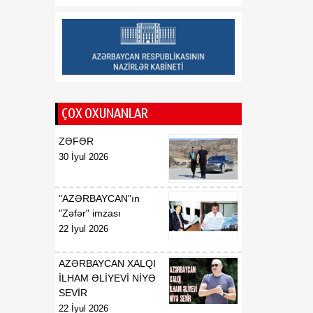
Saziş"in təsdiq edilməsi
barədə
00:57
BİLDİRİŞ
08 Avqust
18:53
Tatyana Poloskova:
07 Avqust
Azərbaycanın xarici
ÇOX OXUNANLAR
siyasətinin əsasında milli
maraqların qorunması
ZƏFƏR
dayanır
30 İyul 2026
18:23
Vaşinqton razılaşması
07 Avqust
Azərbaycan
"AZƏRBAYCAN"ın
diplomatiyasının növbəti
"Zəfər" imzası
zəfəri idi
22 İyul 2026
18:22
Tarixi Vaşinqton görüşü:
AZƏRBAYCAN XALQI
07 Avqust
ABŞ-Azərbaycan
İLHAM ƏLİYEVİ NİYƏ
əlaqələrində və Cənubi
SEVİR
Qafqazın sülh
22 İyul 2026