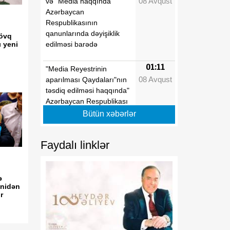
08 Avqust
və "Media haqqında"
Azərbaycan
Respublikasının
qanunlarında dəyişiklik
sövq
edilməsi barədə
ı yeni
01:11
"Media Reyestrinin
08 Avqust
aparılması Qaydaları"nın
təsdiq edilməsi haqqında"
Azərbaycan Respublikası
Prezidentinin 2022-ci il 26
Bütün xəbərlər
sentyabr tarixli 1846
nömrəli Fərmanında
Faydalı linklər
dəyişiklik edilməsi barədə
01:09
"Dövlət qulluğu
ə
08 Avqust
haqqında"və "Media
enidən
haqqında" Azərbaycan
r
Respublikasının
qanunlarında dəyişiklik
edilməsi barədə"