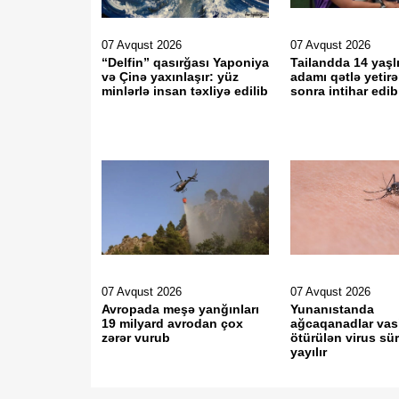
07 Avqust 2026
07 Avqust 2026
“Delfin” qasırğası Yaponiya
Tailandda 14 yaşlı
və Çinə yaxınlaşır: yüz
adamı qətlə yetir
minlərlə insan təxliyə edilib
sonra intihar edib
07 Avqust 2026
07 Avqust 2026
Avropada meşə yanğınları
Yunanıstanda
19 milyard avrodan çox
ağcaqanadlar vasi
zərər vurub
ötürülən virus sür
yayılır