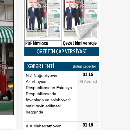
Qəzet kimi vərəqlə
PDF kimi oxu
QƏZETİN ÇAP VERSİYASI
XƏBƏR LENTİ
Bütün xəbərlər
01:16
N.Z.Nağdəliyevin
08 Avqust
Azərbaycan
Respublikasının Estoniya
Respublikasında
fövqəladə və səlahiyyətli
səfiri təyin edilməsi
haqqında
01:16
A.A.Məhərrəmovun