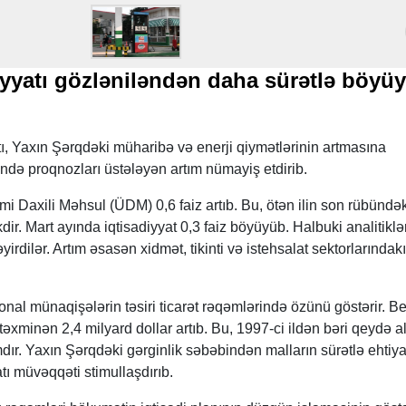
diyyatı gözləniləndən daha sürətlə böyü
tı, Yaxın Şərqdəki müharibə və enerji qiymətlərinin artmasına
ündə proqnozları üstələyən artım nümayiş etdirib.
 Daxili Məhsul (ÜDM) 0,6 faiz artıb. Bu, ötən ilin son rübündək
kdir. Mart ayında iqtisadiyyat 0,3 faiz böyüyüb. Halbuki analitiklə
irdilər. Artım əsasən xidmət, tikinti və istehsalat sektorlarındakı
onal münaqişələrin təsiri ticarət rəqəmlərində özünü göstərir. Bel
əxminən 2,4 milyard dollar artıb. Bu, 1997-ci ildən bəri qeydə a
dır. Yaxın Şərqdəki gərginlik səbəbindən malların sürətlə ehtiya
tı müvəqqəti stimullaşdırıb.