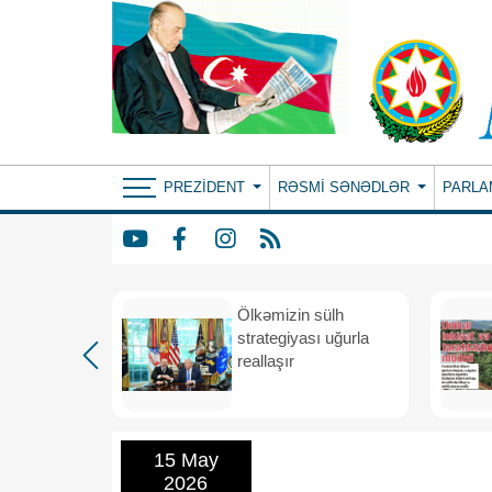
PREZIDENT
RƏSMI SƏNƏDLƏR
PARLA
rdən
Ölkəmizin sülh
hə
strategiyası uğurla
reallaşır
15 May
2026