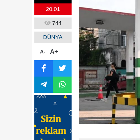
20:01
744
DÜNYA
A+
A-