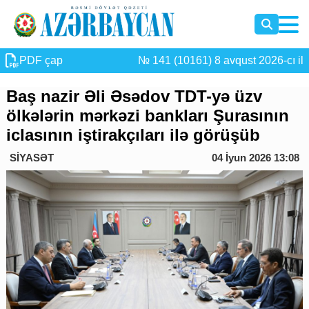
PDF çap
№ 141 (10161) 8 avqust 2026-cı il
Baş nazir Əli Əsədov TDT-yə üzv
ölkələrin mərkəzi bankları Şurasının
iclasının iştirakçıları ilə görüşüb
SİYASƏT
04 İyun 2026 13:08