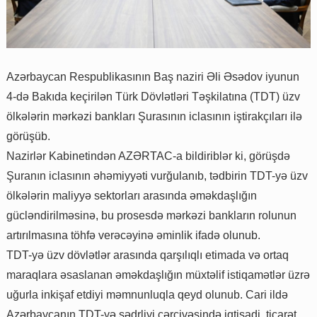
Azərbaycan Respublikasının Baş naziri Əli Əsədov iyunun
4-də Bakıda keçirilən Türk Dövlətləri Təşkilatına (TDT) üzv
ölkələrin mərkəzi bankları Şurasının iclasının iştirakçıları ilə
görüşüb.
Nazirlər Kabinetindən AZƏRTAC-a bildiriblər ki, görüşdə
Şuranın iclasının əhəmiyyəti vurğulanıb, tədbirin TDT-yə üzv
ölkələrin maliyyə sektorları arasında əməkdaşlığın
gücləndirilməsinə, bu prosesdə mərkəzi bankların rolunun
artırılmasına töhfə verəcəyinə əminlik ifadə olunub.
TDT-yə üzv dövlətlər arasında qarşılıqlı etimada və ortaq
maraqlara əsaslanan əməkdaşlığın müxtəlif istiqamətlər üzrə
uğurla inkişaf etdiyi məmnunluqla qeyd olunub. Cari ildə
Azərbaycanın TDT-yə sədrliyi çərçivəsində iqtisadi, ticarət,