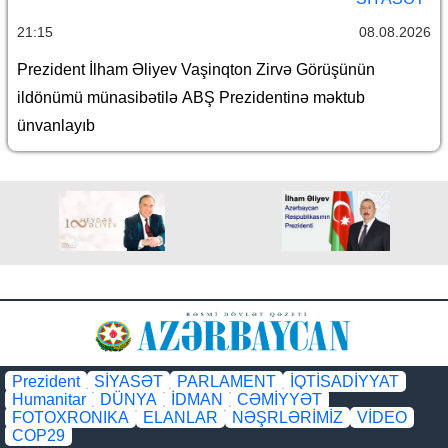
21:15
08.08.2026
Prezident İlham Əliyev Vaşinqton Zirvə Görüşünün
ildönümü münasibətilə ABŞ Prezidentinə məktub
ünvanlayıb
Prezident
SİYASƏT
PARLAMENT
İQTİSADİYYAT
Humanitar
DÜNYA
İDMAN
CƏMİYYƏT
FOTOXRONIKA
ELANLAR
NƏŞRLƏRİMİZ
VİDEO
COP29