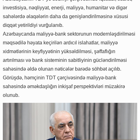
investisiya, nəqliyyat, enerji, maliyyə, humanitar və digər
sahələrdə əlaqələrin daha da genişləndirilməsinə xüsusi
diqqət yetirildiyi vurğulanıb.
Azərbaycanda maliyyə-bank sektorunun modernləşdirilməsi
məqsədilə həyata keçirilən ardıcıl islahatlar, maliyyə
xidmətlərinin keyfiyyətinin yüksəldilməsi, şəffaflığın
artırılması və bank sisteminin sabitliyinin gücləndirilməsi
sahəsində əldə olunan nəticələr barədə söhbət açılıb.
Görüşdə, həmçinin TDT çərçivəsində maliyyə-bank
sahəsində əməkdaşlığın inkişaf perspektivləri müzakirə
olunub.