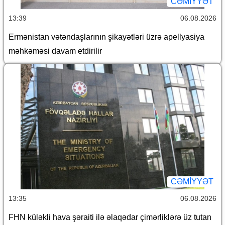
CƏMİYYƏT
13:39
06.08.2026
Ermənistan vətəndaşlarının şikayətləri üzrə apellyasiya
məhkəməsi davam etdirilir
CƏMİYYƏT
13:35
06.08.2026
FHN küləkli hava şəraiti ilə əlaqədar çimərliklərə üz tutan