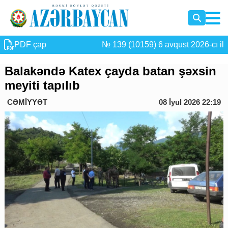
PDF çap
№ 139 (10159) 6 avqust 2026-cı il
Balakəndə Katex çayda batan şəxsin
meyiti tapılıb
CƏMİYYƏT
08 İyul 2026 22:19