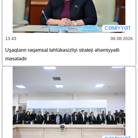
CƏMİYYƏT
13:43
06.08.2026
Uşaqların rəqəmsal təhlükəsizliyi strateji əhəmiyyətli
məsələdir