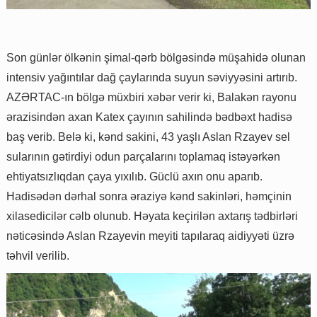
Son günlər ölkənin şimal-qərb bölgəsində müşahidə olunan
intensiv yağıntılar dağ çaylarında suyun səviyyəsini artırıb.
AZƏRTAC-ın bölgə müxbiri xəbər verir ki, Balakən rayonu
ərazisindən axan Katex çayının sahilində bədbəxt hadisə
baş verib. Belə ki, kənd sakini, 43 yaşlı Aslan Rzayev sel
sularının gətirdiyi odun parçalarını toplamaq istəyərkən
ehtiyatsızlıqdan çaya yıxılıb. Güclü axın onu aparıb.
Hadisədən dərhal sonra əraziyə kənd sakinləri, həmçinin
xilasedicilər cəlb olunub. Həyata keçirilən axtarış tədbirləri
nəticəsində Aslan Rzayevin meyiti tapılaraq aidiyyəti üzrə
təhvil verilib.