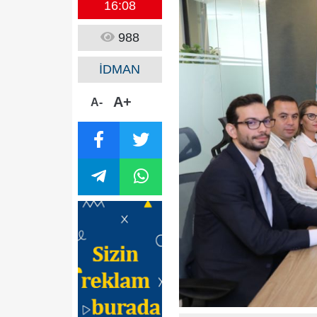
16:08
988
İDMAN
A+
A-