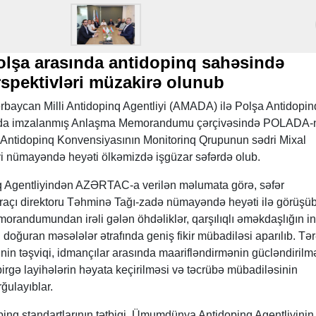
olşa arasında antidopinq sahəsində
rspektivləri müzakirə olunub
ərbaycan Milli Antidopinq Agentliyi (AMADA) ilə Polşa Antidopin
nda imzalanmış Anlaşma Memorandumu çərçivəsində POLADA-
n Antidopinq Konvensiyasının Monitorinq Qrupunun sədri Mixal
iyi nümayəndə heyəti ölkəmizdə işgüzar səfərdə olub.
q Agentliyindən AZƏRTAC-a verilən məlumata görə, səfər
açı direktoru Təhminə Tağı-zadə nümayəndə heyəti ilə görüşüb
andumundan irəli gələn öhdəliklər, qarşılıqlı əməkdaşlığın in
 doğuran məsələlər ətrafında geniş fikir mübadiləsi aparılıb. Tərə
nin təşviqi, idmançılar arasında maarifləndirmənin gücləndirilmə
rgə layihələrin həyata keçirilməsi və təcrübə mübadiləsinin
rğulayıblar.
inq standartlarının tətbiqi, Ümumdünya Antidopinq Agentliyinin