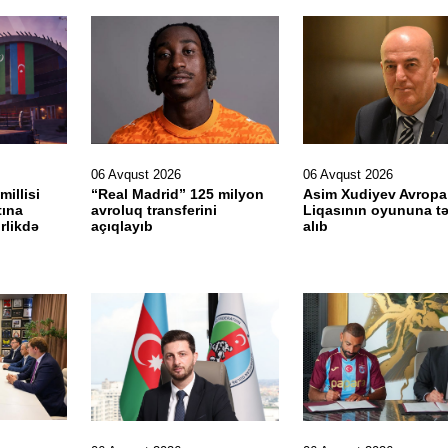
06 Avqust 2026
06 Avqust 2026
illisi
“Real Madrid” 125 milyon
Asim Xudiyev Avropa
tına
avroluq transferini
Liqasının oyununa tə
rlikdə
açıqlayıb
alıb