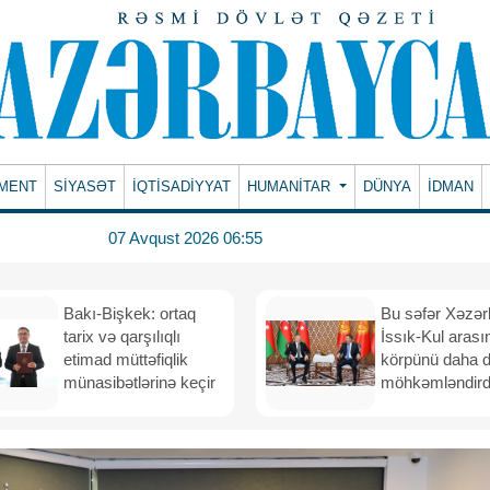
MENT
SİYASƏT
İQTİSADİYYAT
HUMANITAR
DÜNYA
İDMAN
07 Avqust 2026 06:55
Bakı-Bişkek: ortaq
Bu səfər Xəzər
tarix və qarşılıqlı
İssık-Kul arası
etimad müttəfiqlik
körpünü daha 
münasibətlərinə keçir
möhkəmləndird