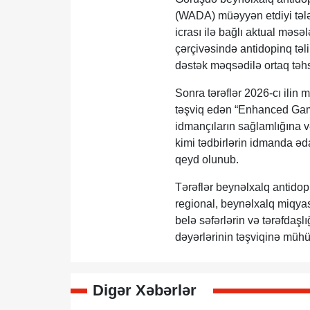
(WADA) müəyyən etdiyi təl
icrası ilə bağlı aktual məs
çərçivəsində antidopinq təli
dəstək məqsədilə ortaq təhs
Sonra tərəflər 2026-cı ilin
təşviq edən “Enhanced Games
idmançıların sağlamlığına və
kimi tədbirlərin idmanda əda
qeyd olunub.
Tərəflər beynəlxalq antidopi
regional, beynəlxalq miqya
belə səfərlərin və tərəfdaşl
dəyərlərinin təşviqinə mühüm
Digər Xəbərlər