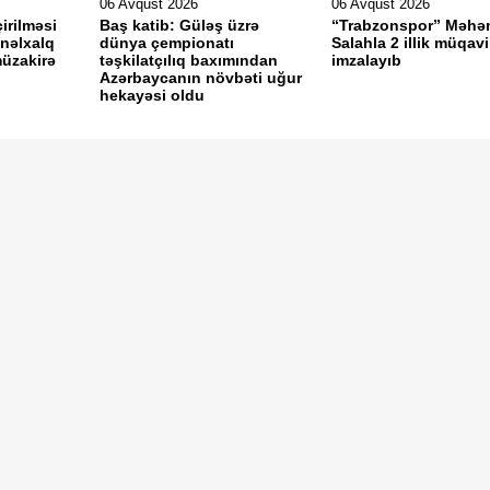
06 Avqust 2026
06 Avqust 2026
irilməsi
Baş katib: Güləş üzrə
“Trabzonspor” Məh
ynəlxalq
dünya çempionatı
Salahla 2 illik müqavi
müzakirə
təşkilatçılıq baxımından
imzalayıb
Azərbaycanın növbəti uğur
hekayəsi oldu