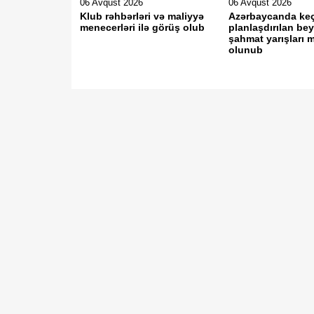
06 Avqust 2026
06 Avqust 2026
Klub rəhbərləri və maliyyə
Azərbaycanda keç
menecerləri ilə görüş olub
planlaşdırılan be
şahmat yarışları 
olunub