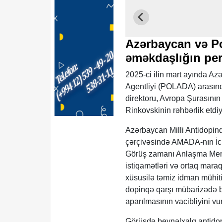
Azərbaycan və P
əməkdaşlığın pe
2025-ci ilin mart ayında Az
Agentliyi (POLADA) arası
direktoru, Avropa Şurasını
Rinkovskinin rəhbərlik etd
Azərbaycan Milli Antidopin
çərçivəsində AMADA-nın İcr
Görüş zamanı Anlaşma Memor
istiqamətləri və ortaq maraq
xüsusilə təmiz idman mühiti
dopinqə qarşı mübarizədə bi
aparılmasının vacibliyini vu
Görüşdə beynəlxalq antidop