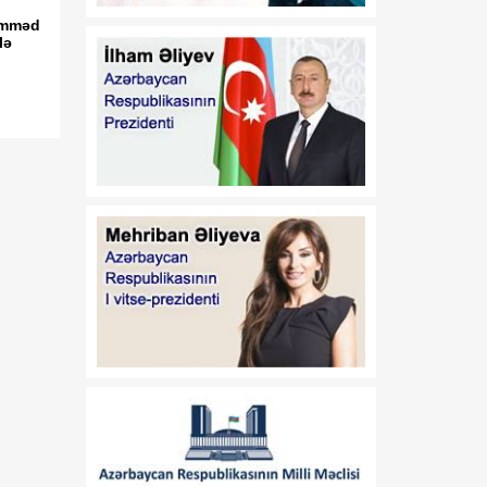
Azərbaycan Respublikası
əmməd
Prezidentinin 2014-cü il 20
lə
fevral tarixli 111 nömrəli
Fərmanında dəyişiklik
edilməsi haqqında"
Azərbaycan Respublikası
Prezidentinin 2019-cu il 30
dekabr tarixli 911 nömrəli
Fərmanında dəyişiklik
edilməsi barədə" 2020-ci il
12 may tarixli 1017
nömrəli fərmanlarında
dəyişiklik edilməsi
haqqında
00:52
B.Ə.Aslanbəylinin "Şöhrət"
07 Avqust
ordeni ilə təltif edilməsi
haqqında
00:52
F.N.İsmayılovun
07 Avqust
Azərbaycan