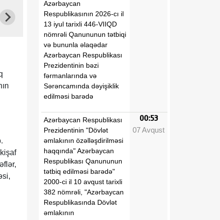
Azərbaycan
Respublikasının 2026-cı il
13 iyul tarixli 446-VIIQD
nömrəli Qanununun tətbiqi
və bununla əlaqədar
Azərbaycan Respublikası
Prezidentinin bəzi
q
fərmanlarında və
nın
Sərəncamında dəyişiklik
edilməsi barədə
00:53
Azərbaycan Respublikası
07 Avqust
Prezidentinin "Dövlət
əmlakının özəlləşdirilməsi
.
haqqında" Azərbaycan
kişaf
Respublikası Qanununun
flər,
tətbiq edilməsi barədə"
si,
2000-ci il 10 avqust tarixli
382 nömrəli, "Azərbaycan
Respublikasında Dövlət
əmlakının