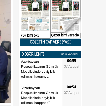
Qəzet kimi vərəqlə
PDF kimi oxu
QƏZETİN ÇAP VERSİYASI
XƏBƏR LENTİ
Bütün xəbərlər
00:55
Azərbaycan
07 Avqust
Respublikasının Gömrük
Məcəlləsində dəyişiklik
edilməsi haqqında
00:54
"Azərbaycan
07 Avqust
Respublikasının Gömrük
Məcəlləsində dəyişiklik
edilməsi haqqında"