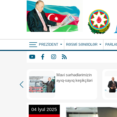
PREZIDENT
RƏSMI SƏNƏDLƏR
PARLA
Mavi sərhədlərimizin
nın
ayıq-sayıq keşikçiləri
eni dövr
04 İyul 2025