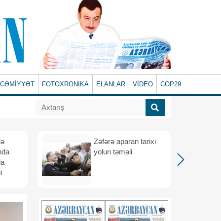
CƏMİYYƏT
FOTOXRONIKA
ELANLAR
VİDEO
COP29
lə
Zəfərə aparan tarixi
nda
yolun təməli
da
i