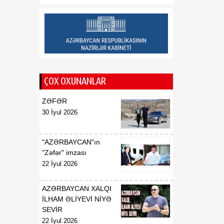
Respublikasının UNESCO
yanında daimi
nümayəndəsi təyin
edilməsi haqqında
00:51
E.T.Abdullayevin
07 Avqust
Azərbaycan
ÇOX OXUNANLAR
Respublikasının UNESCO
yanında daimi
ZƏFƏR
nümayəndəsi vəzifəsindən
30 İyul 2026
geri çağırılması haqqında
00:50
F.N.İsmayılovun
"AZƏRBAYCAN"ın
07 Avqust
Azərbaycan
"Zəfər" imzası
Respublikasının Avropa
22 İyul 2026
Şurası yanında daimi
nümayəndəsi vəzifəsindən
AZƏRBAYCAN XALQI
geri çağırılması haqqında
İLHAM ƏLİYEVİ NİYƏ
SEVİR
00:48
Azərbaycan Respublikası
22 İyul 2026