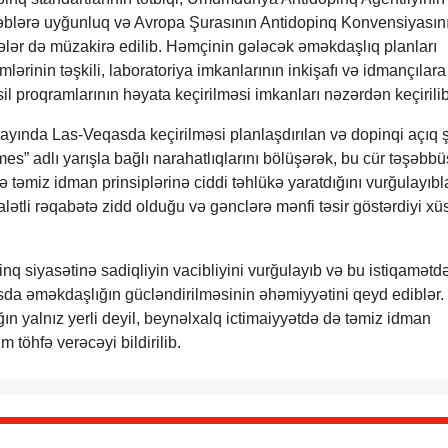
əblərə uyğunluq və Avropa Şurasının Antidopinq Konvensiyasın
ələlər də müzakirə edilib. Həmçinin gələcək əməkdaşlıq planları
mlərinin təşkili, laboratoriya imkanlarının inkişafı və idmançılara
il proqramlarının həyata keçirilməsi imkanları nəzərdən keçirilib
 mayında Las-Veqasda keçirilməsi planlaşdırılan və dopinqi açıq 
” adlı yarışla bağlı narahatlıqlarını bölüşərək, bu cür təşəbbü
 təmiz idman prinsiplərinə ciddi təhlükə yaratdığını vurğulayıbl
lətli rəqabətə zidd olduğu və gənclərə mənfi təsir göstərdiyi xü
nq siyasətinə sadiqliyin vacibliyini vurğulayıb və bu istiqamətd
sda əməkdaşlığın gücləndirilməsinin əhəmiyyətini qeyd ediblər
ığın yalnız yerli deyil, beynəlxalq ictimaiyyətdə də təmiz idman
 töhfə verəcəyi bildirilib.