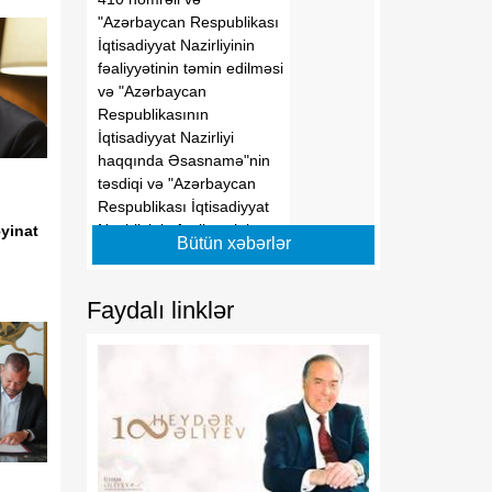
"Azərbaycan Respublikası
İqtisadiyyat Nazirliyinin
fəaliyyətinin təmin edilməsi
və "Azərbaycan
Respublikasının
İqtisadiyyat Nazirliyi
haqqında Əsasnamə"nin
təsdiqi və "Azərbaycan
Respublikası İqtisadiyyat
Nazirliyinin fəaliyyətinin
yinat
Bütün xəbərlər
təmin edilməsi və
"Azərbaycan Respublikası
İqtisadi İnkişaf Nazirliyinin
Faydalı linklər
fəaliyyətinin
təkmilləşdirilməsi ilə bağlı
tədbirlər haqqında"
Azərbaycan Respublikası
Prezidentinin 2006-cı il 28
dekabr tarixli 504 nömrəli
Fərmanında dəyişikliklər
edilməsi barədə"