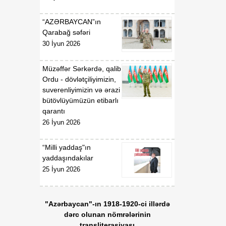
07 Avqust
Prezidentinin "Azərbaycan
Respublikasının Kosmik
“AZƏRBAYCAN”ın
Agentliyi (Azərkosmos)"
Qarabağ səfəri
publik hüquqi şəxsin
30 İyun 2026
yaradılması haqqında"
2021-ci il 27 aprel tarixli
1326 nömrəli,
Müzəffər Sərkərdə, qalib
"Azərbaycan Nəqliyyat və
Ordu - dövlətçiliyimizin,
Kommunikasiya Holdinqi
suverenliyimizin və ərazi
(AZCON)" publik hüquqi
bütövlüyümüzün etibarlı
şəxsin Nizamnaməsinin
qarantı
təsdiqi və bununla
26 İyun 2026
əlaqədar bəzi məsələlərin
tənzimlənməsi haqqında"
“Milli yaddaş"ın
2025-ci il 15 yanvar tarixli
yaddaşındakılar
286 nömrəli fərmanlarında
25 İyun 2026
və "Azərbaycan Hava
Yolları" Qapalı Səhmdar
Cəmiyyətinin yaradılması
"Azərbaycan"-ın 1918-1920-ci illərdə
haqqında" 2008-ci il 16
dərc olunan nömrələrinin
aprel tarixli 2761 nömrəli,
transliterasiyası