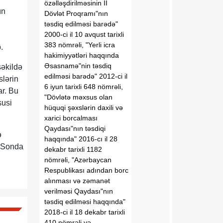
özəlləşdirilməsinin II
ın
Dövlət Proqramı"nın
təsdiq edilməsi barədə"
2000-ci il 10 avqust tarixli
383 nömrəli, "Yerli icra
.
hakimiyyətləri haqqında
Əsasnamə"nin təsdiq
şəkildə
edilməsi barədə" 2012-ci il
slərin
6 iyun tarixli 648 nömrəli,
ar. Bu
"Dövlətə məxsus olan
susi
hüquqi şəxslərin daxili və
xarici borcalması
Qaydası"nın təsdiqi
ə
haqqında" 2016-cı il 28
. Sonda
dekabr tarixli 1182
nömrəli, "Azərbaycan
Respublikası adından borc
alınması və zəmanət
verilməsi Qaydası"nın
təsdiq edilməsi haqqında"
2018-ci il 18 dekabr tarixli
410 nömrəli və