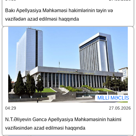
Bakı Apellyasiya Məhkəməsi hakimlərinin təyin və
vəzifədən azad edilməsi haqqında
MILLI MƏCLIS
04:29
27.05.2026
N.T.Əliyevin Gəncə Apellyasiya Məhkəməsinin hakimi
vəzifəsindən azad edilməsi haqqında