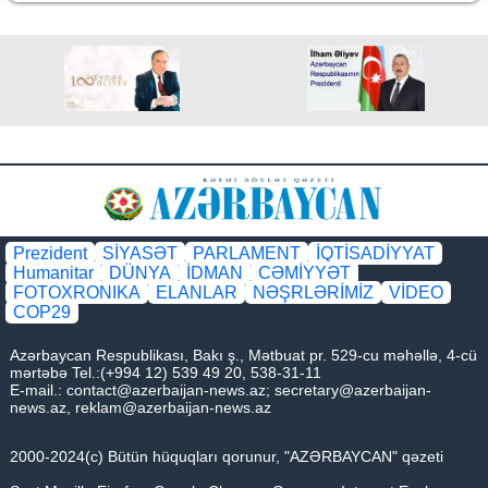
Prezident
SİYASƏT
PARLAMENT
İQTİSADİYYAT
Humanitar
DÜNYA
İDMAN
CƏMİYYƏT
FOTOXRONIKA
ELANLAR
NƏŞRLƏRİMİZ
VİDEO
COP29
Azərbaycan Respublikası, Bakı ş., Mətbuat pr. 529-cu məhəllə, 4-cü
mərtəbə Tel.:(+994 12) 539 49 20, 538-31-11
E-mail.:
contact@azerbaijan-news.az
;
secretary@azerbaijan-
news.az
,
reklam@azerbaijan-news.az
2000-2024(c) Bütün hüquqları qorunur, "AZƏRBAYCAN" qəzeti