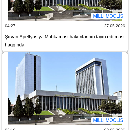
MILLI MƏCLIS
04:27
27.05.2026
Şirvan Apellyasiya Məhkəməsi hakimlərinin təyin edilməsi
haqqında
MILLI MƏCLIS
02:10
02.05.2026