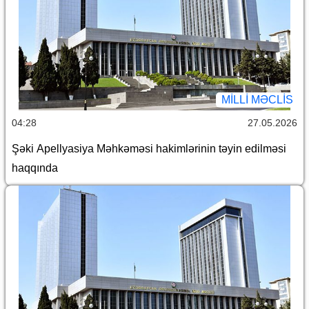
MILLI MƏCLIS
04:28
27.05.2026
Şəki Apellyasiya Məhkəməsi hakimlərinin təyin edilməsi
haqqında