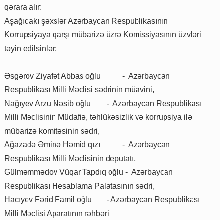
qərara alır:
Aşağıdakı şəxslər Azərbaycan Respublikasının
Korrupsiyaya qarşı mübarizə üzrə Komissiyasının üzvləri
təyin edilsinlər:
Əsgərov Ziyafət Abbas oğlu
- Azərbaycan
Respublikası Milli Məclisi sədrinin müavini,
Nağıyev Arzu Nəsib oğlu
- Azərbaycan Respublikası
Milli Məclisinin Müdafiə, təhlükəsizlik və korrupsiya ilə
mübarizə komitəsinin sədri,
Ağazadə Əminə Həmid qızı
- Azərbaycan
Respublikası Milli Məclisinin deputatı,
Gülməmmədov Vüqar Tapdıq oğlu - Azərbaycan
Respublikası Hesablama Palatasının sədri,
Hacıyev Fərid Famil oğlu
- Azərbaycan Respublikası
Milli Məclisi Aparatının rəhbəri.