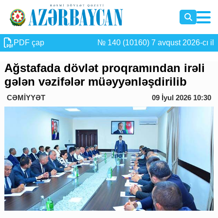
PDF çap
№ 140 (10160) 7 avqust 2026-cı il
Ağstafada dövlət proqramından irəli
gələn vəzifələr müəyyənləşdirilib
CƏMİYYƏT
09 İyul 2026 10:30