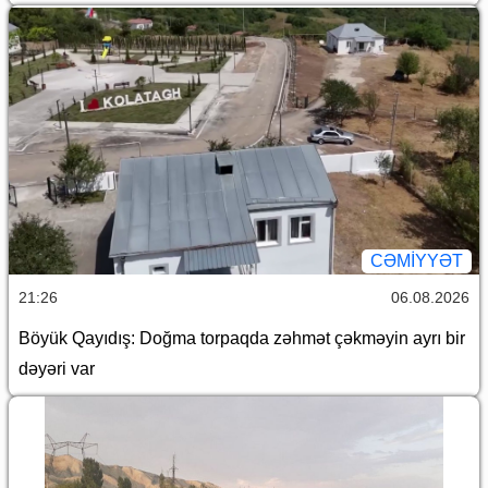
CƏMİYYƏT
21:26
06.08.2026
Böyük Qayıdış: Doğma torpaqda zəhmət çəkməyin ayrı bir
dəyəri var