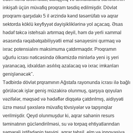
inkişafı üçün müvafiq proqram təsdiq edilmişdir. Dövlət
proqramı qarşıdakı 5 il ərzində kənd təsərrüfatı və aqrar
sektorda köklü keyfiyyət dəyişikliklərinə yol açacaq. Əsas
hədəf təkcə istehsalı artırmaq deyil, həm də yerli xammal
əsasında rəqabətqabiliyyətli emal sənayesini qurmaq və
ixrac potensialını maksimuma çatdırmaqdır. Proqramın
uğurlu icrası nəticəsində ölkəmizdə minlərlə yeni iş yeri
yaranacaq, idxaldan asılılıq azalacaq və ixrac imkanları
genişlənəcək".
Tədbirdə dövlət prqramının Ağstafa rayonunda icrası ilə bağlı
görüləcək işlər geniş müzakirə olunmuş, qarşıya qoyulan
vəzifələr, məqsəd və hədəflər diqqətə çatdırılmış, aidiyyəti
üzrə məsul şəxslərə müvafiq tövsiyələr və tapşırıqlar
verilmişdir. Qeyd olunmuşdur ki, aqrar sahənin resurs
təminatının gücləndirilməsi, su və torpaq ehtiyatlarından
səmərəli istifadənin təşviqi, aqrar təhsil, elm və innovasiya