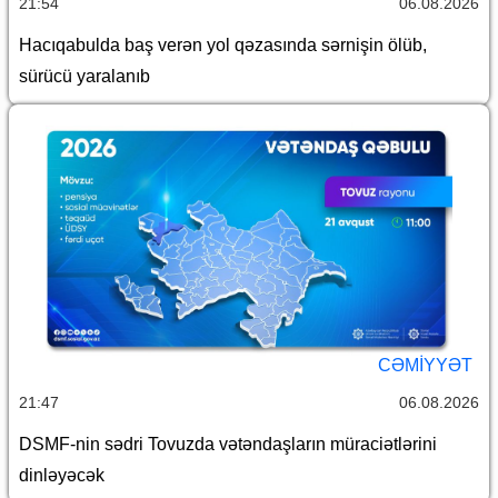
21:54
06.08.2026
Hacıqabulda baş verən yol qəzasında sərnişin ölüb,
sürücü yaralanıb
CƏMİYYƏT
21:47
06.08.2026
DSMF-nin sədri Tovuzda vətəndaşların müraciətlərini
dinləyəcək