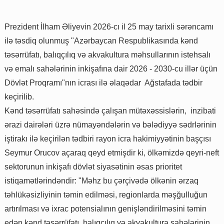
Prezident İlham Əliyevin 2026-cı il 25 may tarixli sərəncamı
ilə təsdiq olunmuş "Azərbaycan Respublikasında kənd
təsərrüfatı, balıqçılıq və akvakultura məhsullarının istehsalı
və emalı sahələrinin inkişafına dair 2026 - 2030-cu illər üçün
Dövlət Proqramı"nın icrası ilə əlaqədar Ağstafada tədbir
keçirilib.
Kənd təsərrüfatı sahəsində çalışan mütəxəssislərin, inzibati
ərazi dairələri üzrə nümayəndələrin və bələdiyyə sədrlərinin
iştirakı ilə keçirilən tədbiri rayon icra hakimiyyətinin başçısı
Seymur Orucov açaraq qeyd etmişdir ki, ölkəmizdə qeyri-neft
sektorunun inkişafı dövlət siyasətinin əsas prioritet
istiqamətlərindəndir: "Məhz bu çərçivədə ölkənin ərzaq
təhlükəsizliyinin təmin edilməsi, regionlarda məşğulluğun
artırılması və ixrac potensialının genişləndirilməsini təmin
edən kənd təsərrüfatı, balıqçılıq və akvakultura sahələrinin