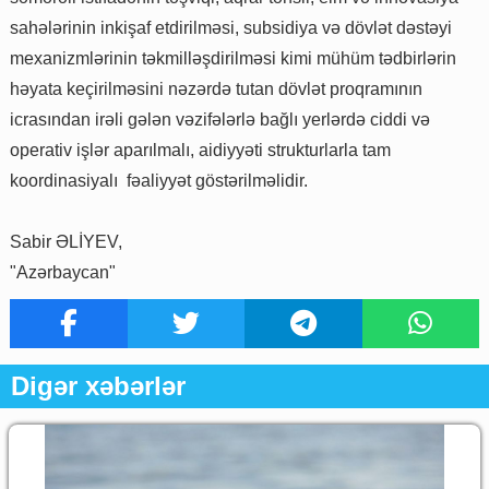
sahələrinin inkişaf etdirilməsi, subsidiya və dövlət dəstəyi
mexanizmlərinin təkmilləşdirilməsi kimi mühüm tədbirlərin
həyata keçirilməsini nəzərdə tutan dövlət proqramının
icrasından irəli gələn vəzifələrlə bağlı yerlərdə ciddi və
operativ işlər aparılmalı, aidiyyəti strukturlarla tam
koordinasiyalı fəaliyyət göstərilməlidir.
Sabir ƏLİYEV,
"Azərbaycan"
Digər xəbərlər