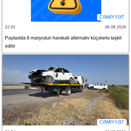
CƏMİYYƏT
22:01
06.08.2026
Paytaxtda 6 marşrutun hərəkəti alternativ küçələrlə təşkil
edilir
CƏMİYYƏT