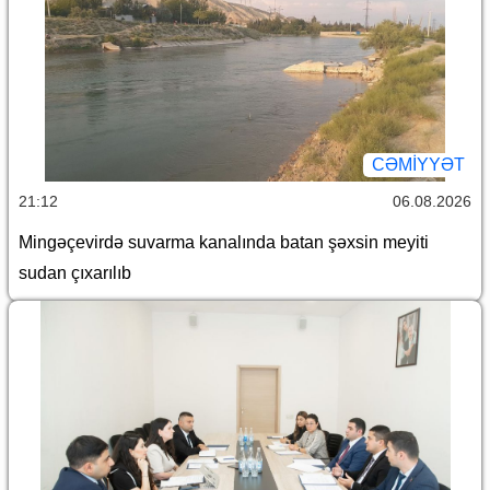
CƏMİYYƏT
21:12
06.08.2026
Mingəçevirdə suvarma kanalında batan şəxsin meyiti
sudan çıxarılıb