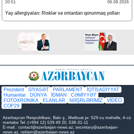
20:51
06.08.2026
Yay allergiyaları: Risklər və onlardan qorunmaq yolları
Prezident
SİYASƏT
PARLAMENT
İQTİSADİYYAT
Humanitar
DÜNYA
İDMAN
CƏMİYYƏT
FOTOXRONIKA
ELANLAR
NƏŞRLƏRİMİZ
VİDEO
COP29
Azərbaycan Respublikası, Bakı ş., Mətbuat pr. 529-cu məhəllə, 4-cü
mərtəbə Tel.:(+994 12) 539 49 20, 538-31-11
E-mail.:
contact@azerbaijan-news.az
;
secretary@azerbaijan-
news.az
,
reklam@azerbaijan-news.az