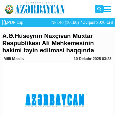
PDF çap
№ 140 (10160) 7 avqust 2026-cı il
A.Ə.Hüseynin Naxçıvan Muxtar
Respublikası Ali Məhkəməsinin
hakimi təyin edilməsi haqqında
Milli Məclis
10 Dekabr 2025 03:23