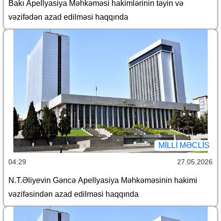
Bakı Apellyasiya Məhkəməsi hakimlərinin təyin və
vəzifədən azad edilməsi haqqında
MILLI MƏCLIS
04:29
27.05.2026
N.T.Əliyevin Gəncə Apellyasiya Məhkəməsinin hakimi
vəzifəsindən azad edilməsi haqqında