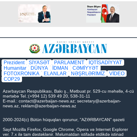
Prezident
SİYASƏT
PARLAMENT
İQTİSADİYYAT
Humanitar
DÜNYA
İDMAN
CƏMİYYƏT
FOTOXRONIKA
ELANLAR
NƏŞRLƏRİMİZ
VİDEO
COP29
Azərbaycan Respublikası, Bakı ş., Mətbuat pr. 529-cu məhəllə, 4-cü
mərtəbə Tel.:(+994 12) 539 49 20, 538-31-11
E-mail.:
contact@azerbaijan-news.az
;
secretary@azerbaijan-
news.az
,
reklam@azerbaijan-news.az
2000-2024(c) Bütün hüquqları qorunur, "AZƏRBAYCAN" qəzeti
Sayt Mozilla Firefox, Google Chrome, Opera və Internet Explorer
ver. 7.x ilə tam dəstəklənir. Məlumatdan istifadə etdikdə istinad