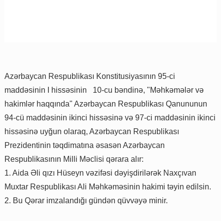
Azərbaycan Respublikası Konstitusiyasının 95-ci
maddəsinin I hissəsinin 10-cu bəndinə, "Məhkəmələr və
hakimlər haqqında" Azərbaycan Respublikası Qanununun
94-cü maddəsinin ikinci hissəsinə və 97-ci maddəsinin ikinci
hissəsinə uyğun olaraq, Azərbaycan Respublikası
Prezidentinin təqdimatına əsasən Azərbaycan
Respublikasının Milli Məclisi qərara alır:
1. Aida Əli qızı Hüseyn vəzifəsi dəyişdirilərək Naxçıvan
Muxtar Respublikası Ali Məhkəməsinin hakimi təyin edilsin.
2. Bu Qərar imzalandığı gündən qüvvəyə minir.