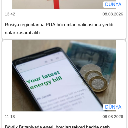
DÜNYA
13:42
08.08.2026
Rusiya regionlarına PUA hücumları nəticəsində yeddi
nəfər xəsarət alıb
DÜNYA
11:13
08.08.2026
Böyük Britaniyada enerji borcları rekord həddə çatıb