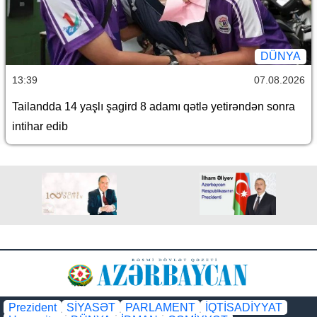
DÜNYA
13:39
07.08.2026
Tailandda 14 yaşlı şagird 8 adamı qətlə yetirəndən sonra
intihar edib
Prezident
SİYASƏT
PARLAMENT
İQTİSADİYYAT