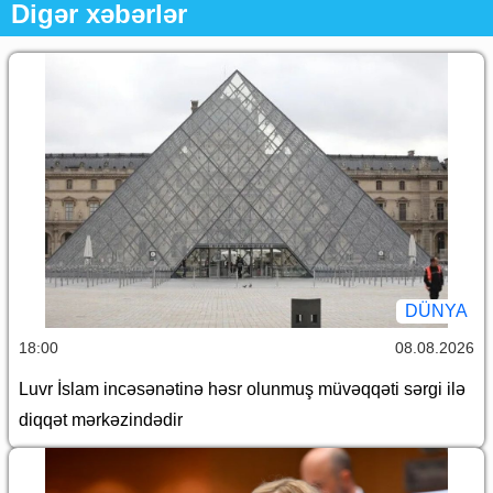
Digər xəbərlər
DÜNYA
18:00
08.08.2026
Luvr İslam incəsənətinə həsr olunmuş müvəqqəti sərgi ilə
diqqət mərkəzindədir