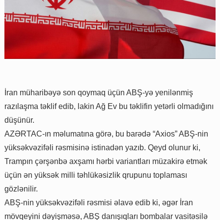
İran müharibəyə son qoymaq üçün ABŞ-yə yenilənmiş
razılaşma təklif edib, lakin Ağ Ev bu təklifin yetərli olmadığını
düşünür.
AZƏRTAC-ın məlumatına görə, bu barədə “Axios” ABŞ-nin
yüksəkvəzifəli rəsmisinə istinadən yazıb. Qeyd olunur ki,
Trampın çərşənbə axşamı hərbi variantları müzakirə etmək
üçün ən yüksək milli təhlükəsizlik qrupunu toplaması
gözlənilir.
ABŞ-nin yüksəkvəzifəli rəsmisi əlavə edib ki, əgər İran
mövqeyini dəyişməsə, ABŞ danışıqları bombalar vasitəsilə