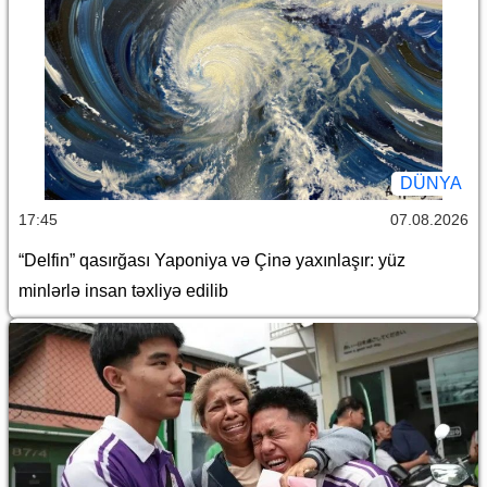
DÜNYA
17:45
07.08.2026
“Delfin” qasırğası Yaponiya və Çinə yaxınlaşır: yüz
minlərlə insan təxliyə edilib