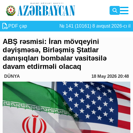
PDF çap
№ 141 (10161) 8 avqust 2026-cı il
ABŞ rəsmisi: İran mövqeyini
dəyişməsə, Birləşmiş Ştatlar
danışıqları bombalar vasitəsilə
davam etdirməli olacaq
DÜNYA
18 May 2026 20:48