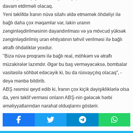
davam etdirməli olacaq.
Yeni təklifdə İranın nüvə silahı əldə etməmək öhdəliyi ilə
bağlı daha çox məqamlar var, lakin uranın
zənginləşdirilməsinin dayandırılması və ya mövcud yüksək
zənginləşdirilmiş uran ehtiyatının təhvil verilməsi ilə bağlı
ətraflı öhdəliklər yoxdur.
"Bizə nüvə proqramı ilə bağlı real, möhkəm və ətraflı
müzakirələr lazımdır. Əgər bu baş verməyəcəksə, bombalar
vasitəsilə söhbət edəcəyik ki, bu da rüsvayçılıq olacaq”, -
deyə mənbə bildirib.
ABŞ rəsmisi qeyd edib ki, İranın çox kiçik dəyişikliklərlə olsa
da, yeni təklif verməsi onların ABŞ-nin gələcək hərbi
əməliyyatlarından narahat olduqlarını göstərir.