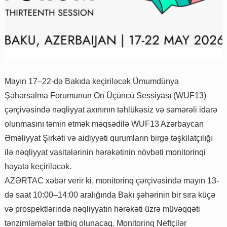
Mayın 17–22-də Bakıda keçiriləcək Ümumdünya
Şəhərsalma Forumunun On Üçüncü Sessiyası (WUF13)
çərçivəsində nəqliyyat axınının təhlükəsiz və səmərəli idarə
olunmasını təmin etmək məqsədilə WUF13 Azərbaycan
Əməliyyat Şirkəti və aidiyyəti qurumların birgə təşkilatçılığı
ilə nəqliyyat vasitələrinin hərəkətinin növbəti monitorinqi
həyata keçiriləcək.
AZƏRTAC xəbər verir ki, monitorinq çərçivəsində mayın 13-
də saat 10:00–14:00 aralığında Bakı şəhərinin bir sıra küçə
və prospektlərində nəqliyyatın hərəkəti üzrə müvəqqəti
tənzimləmələr tətbiq olunacaq. Monitorinq Neftçilər