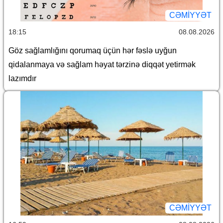
CƏMİYYƏT
18:15
08.08.2026
Göz sağlamlığını qorumaq üçün hər fəslə uyğun
qidalanmaya və sağlam həyat tərzinə diqqət yetirmək
lazımdır
CƏMİYYƏT