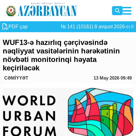
PDF çap
№ 141 (10161) 8 avqust 2026-cı il
WUF13-ə hazırlıq çərçivəsində
nəqliyyat vasitələrinin hərəkətinin
növbəti monitorinqi həyata
keçiriləcək
CƏMİYYƏT
13 May 2026 09:49