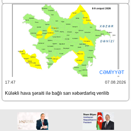
CƏMİYYƏT
17:47
07.08.2026
Küləkli hava şəraiti ilə bağlı sarı xəbərdarlıq verilib