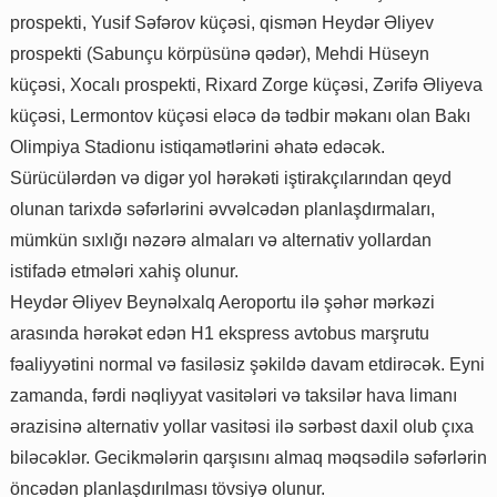
prospekti, Yusif Səfərov küçəsi, qismən Heydər Əliyev
prospekti (Sabunçu körpüsünə qədər), Mehdi Hüseyn
küçəsi, Xocalı prospekti, Rixard Zorge küçəsi, Zərifə Əliyeva
küçəsi, Lermontov küçəsi eləcə də tədbir məkanı olan Bakı
Olimpiya Stadionu istiqamətlərini əhatə edəcək.
Sürücülərdən və digər yol hərəkəti iştirakçılarından qeyd
olunan tarixdə səfərlərini əvvəlcədən planlaşdırmaları,
mümkün sıxlığı nəzərə almaları və alternativ yollardan
istifadə etmələri xahiş olunur.
Heydər Əliyev Beynəlxalq Aeroportu ilə şəhər mərkəzi
arasında hərəkət edən H1 ekspress avtobus marşrutu
fəaliyyətini normal və fasiləsiz şəkildə davam etdirəcək. Eyni
zamanda, fərdi nəqliyyat vasitələri və taksilər hava limanı
ərazisinə alternativ yollar vasitəsi ilə sərbəst daxil olub çıxa
biləcəklər. Gecikmələrin qarşısını almaq məqsədilə səfərlərin
öncədən planlaşdırılması tövsiyə olunur.