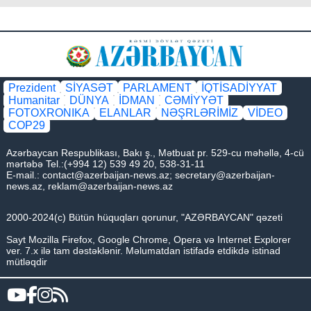
Prezident
SİYASƏT
PARLAMENT
İQTİSADİYYAT
Humanitar
DÜNYA
İDMAN
CƏMİYYƏT
FOTOXRONIKA
ELANLAR
NƏŞRLƏRİMİZ
VİDEO
COP29
Azərbaycan Respublikası, Bakı ş., Mətbuat pr. 529-cu məhəllə, 4-cü
mərtəbə Tel.:(+994 12) 539 49 20, 538-31-11
E-mail.:
contact@azerbaijan-news.az
;
secretary@azerbaijan-
news.az
,
reklam@azerbaijan-news.az
2000-2024(c) Bütün hüquqları qorunur, "AZƏRBAYCAN" qəzeti
Sayt Mozilla Firefox, Google Chrome, Opera və Internet Explorer
ver. 7.x ilə tam dəstəklənir. Məlumatdan istifadə etdikdə istinad
mütləqdir