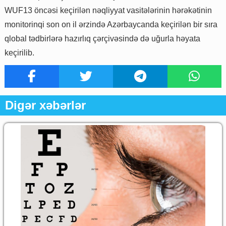
WUF13 öncəsi keçirilən nəqliyyat vasitələrinin hərəkətinin
monitorinqi son on il ərzində Azərbaycanda keçirilən bir sıra
qlobal tədbirlərə hazırlıq çərçivəsində də uğurla həyata
keçirilib.
Digər xəbərlər