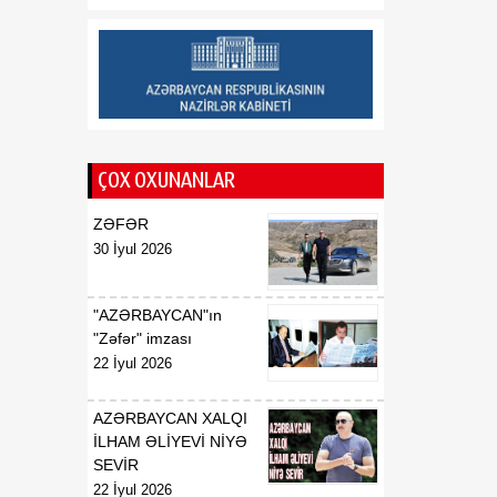
01:15
İ.Ş.Davudovun
08 Avqust
Azərbaycan
Respublikasının Pakistan
İslam Respublikasında
fövqəladə və səlahiyyətli
səfiri təyin edilməsi
haqqında
ÇOX OXUNANLAR
01:14
İ.Ş.Davudovun
ZƏFƏR
08 Avqust
Azərbaycan
30 İyul 2026
Respublikasının
Malayziyada, eyni
zamanda Bruney
"AZƏRBAYCAN"ın
Darüssalamda fövqəladə
"Zəfər" imzası
və səlahiyyətli səfiri
22 İyul 2026
vəzifəsindən geri
çağırılması haqqında
AZƏRBAYCAN XALQI
İLHAM ƏLİYEVİ NİYƏ
01:14
X.N.Fərhadovun
SEVİR
08 Avqust
Azərbaycan
22 İyul 2026