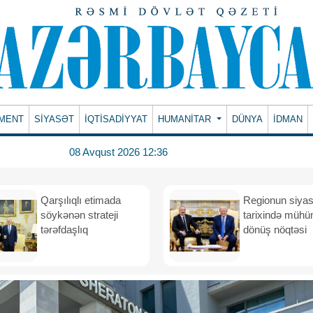
MENT
SİYASƏT
İQTİSADİYYAT
HUMANITAR
DÜNYA
İDMAN
08 Avqust 2026 12:36
Qarşılıqlı etimada
Regionun siyas
söykənən strateji
tarixində müh
tərəfdaşlıq
dönüş nöqtəsi