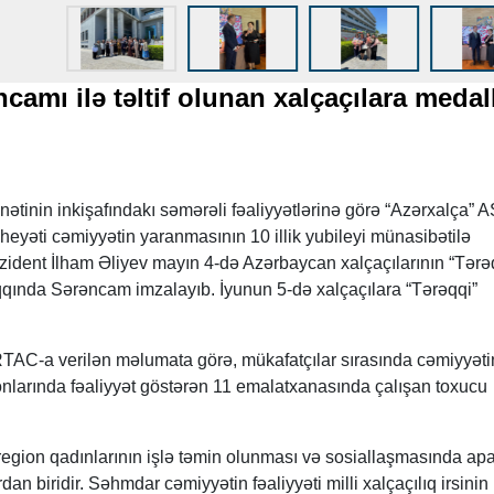
camı ilə təltif olunan xalçaçılara medall
ətinin inkişafındakı səmərəli fəaliyyətlərinə görə “Azərxalça” 
eyəti cəmiyyətin yaranmasının 10 illik yubileyi münasibətilə
zident İlham Əliyev mayın 4-də Azərbaycan xalçaçılarının “Tərə
haqqında Sərəncam imzalayıb. İyunun 5-də xalçaçılara “Tərəqqi”
AC-a verilən məlumata görə, mükafatçılar sırasında cəmiyyəti
onlarında fəaliyyət göstərən 11 emalatxanasında çalışan toxucu
gion qadınlarının işlə təmin olunması və sosiallaşmasında apar
 biridir. Səhmdar cəmiyyətin fəaliyyəti milli xalçaçılıq irsinin