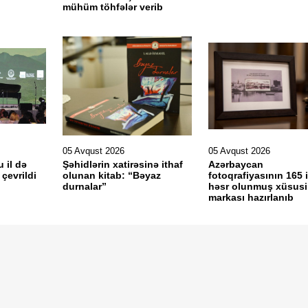
mühüm töhfələr verib
05 Avqust 2026
05 Avqust 2026
u il də
Şəhidlərin xatirəsinə ithaf
Azərbaycan
çevrildi
olunan kitab: “Bəyaz
fotoqrafiyasının 165 i
durnalar”
həsr olunmuş xüsusi
markası hazırlanıb