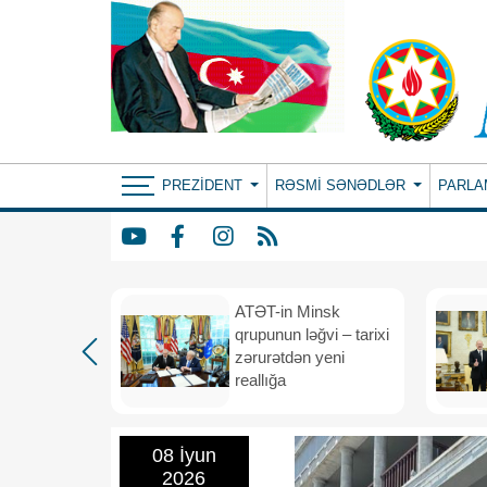
PREZIDENT
RƏSMI SƏNƏDLƏR
PARLA
ın yeni
ATƏT-in Minsk
anış
qrupunun ləğvi – tarixi
dafiə
zərurətdən yeni
asından
reallığa
rlığa
08 İyun
2026