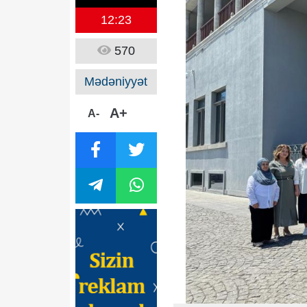
12:23
570
Mədəniyyət
A+
A-