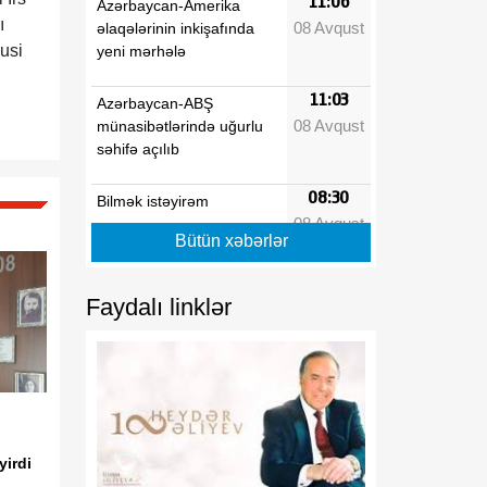
11:06
Azərbaycan-Amerika
ı
08 Avqust
əlaqələrinin inkişafında
usi
yeni mərhələ
11:03
Azərbaycan-ABŞ
08 Avqust
münasibətlərində uğurlu
səhifə açılıb
08:30
Bilmək istəyirəm
08 Avqust
Bütün xəbərlər
08:20
Türk birliyi: tarixi
08 Avqust
yaddaşdan yeni geosiyasi
gücə doğru
Faydalı linklər
08:10
Vaşinqton Zirvəsindən bir
08 Avqust
il sonra: Cənubi Qafqazın
yeni geosiyasi nizamı və
Azərbaycanın strateji
liderliyi
yirdi