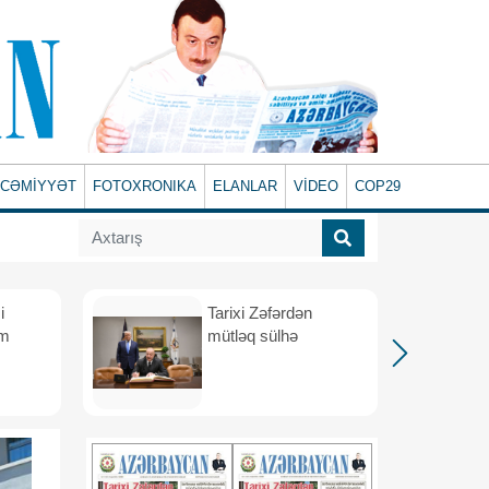
CƏMİYYƏT
FOTOXRONIKA
ELANLAR
VİDEO
COP29
i
Tarixi Zəfərdən
üm
mütləq sülhə