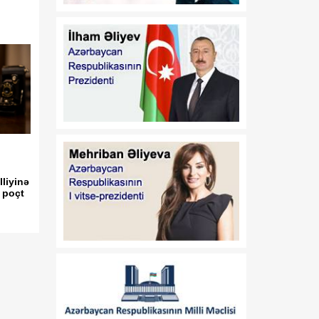
08:00
Azərbaycanın yeni dövlət
08 Avqust
davranış modeli: müdafiə
diplomatiyasından strateji
təşəbbüskarlığa
01:16
N.Z.Nağdəliyevin
08 Avqust
Azərbaycan
Respublikasının Estoniya
Respublikasında
fövqəladə və səlahiyyətli
səfiri təyin edilməsi
haqqında
lliyinə
 poçt
01:16
A.A.Məhərrəmovun
08 Avqust
Azərbaycan
Respublikasının Estoniya
Respublikasında
fövqəladə və səlahiyyətli
səfiri vəzifəsindən geri
çağırılması haqqında