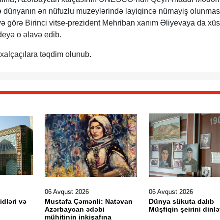
və dünyanın ən nüfuzlu muzeylərində layiqincə nümayiş olunmas
yə görə Birinci vitse-prezident Mehriban xanım Əliyevaya da xüs
 deyə o əlavə edib.
xalçaçılara təqdim olunub.
06 Avqust 2026
06 Avqust 2026
idləri və
Mustafa Çəmənli: Natəvan
Dünya sükuta dalıb
Azərbaycan ədəbi
Müşfiqin şeirini dinlə
mühitinin inkişafına