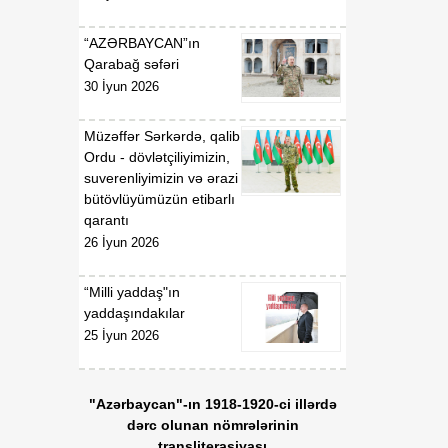
Respublikasının
Malayziyada fövqəladə və
“AZƏRBAYCAN”ın
səlahiyyətli səfiri təyin
Qarabağ səfəri
edilməsi haqqında
30 İyun 2026
Müzəffər Sərkərdə, qalib
Ordu - dövlətçiliyimizin,
suverenliyimizin və ərazi
bütövlüyümüzün etibarlı
qarantı
26 İyun 2026
“Milli yaddaş"ın
yaddaşındakılar
25 İyun 2026
"Azərbaycan"-ın 1918-1920-ci illərdə
dərc olunan nömrələrinin
transliterasiyası