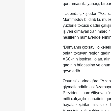
qorunması ilə yanaşı, birb
Tədbirdə çıxış edən “Azərx
Məmmədov bildirib ki, müəs
yüzlərlə toxucu qadın çalış
iş yeri olmayan xanımlardır
nəsillərin nümayəndələrinin 
“Dünyanın çoxsaylı ölkələri
onları toxuyan region qadınl
ASC-nin istehsalı olan, alın
qadının büdcəsinə və onun 
qeyd edib.
Onun sözlərinə görə, “Azər
qiymətləndirilməsi Azərbay
Prezident İlham Əliyevə xüs
milli xalçaçılıq sənətinin q
həyata keçirilən misilsiz xi
Həmçinin xalçaçılığın inki