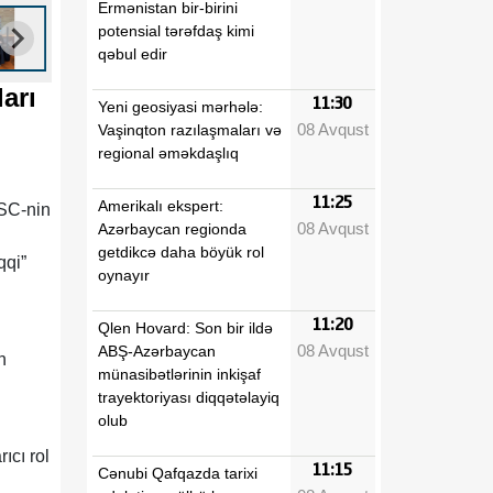
Ermənistan bir-birini
potensial tərəfdaş kimi
qəbul edir
arı
11:30
Yeni geosiyasi mərhələ:
08 Avqust
Vaşinqton razılaşmaları və
regional əməkdaşlıq
11:25
Amerikalı ekspert:
ASC-nin
08 Avqust
Azərbaycan regionda
getdikcə daha böyük rol
qqi”
oynayır
11:20
Qlen Hovard: Son bir ildə
08 Avqust
ABŞ-Azərbaycan
n
münasibətlərinin inkişaf
trayektoriyası diqqətəlayiq
olub
ıcı rol
11:15
Cənubi Qafqazda tarixi