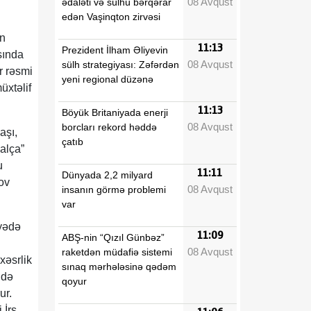
08 Avqust
ədaləti və sülhü bərqərar
edən Vaşinqton zirvəsi
in
11:13
Prezident İlham Əliyevin
sında
08 Avqust
sülh strategiyası: Zəfərdən
r rəsmi
yeni regional düzənə
üxtəlif
11:13
Böyük Britaniyada enerji
08 Avqust
borcları rekord həddə
aşı,
çatıb
xalça”
u
11:11
Dünyada 2,2 milyard
ov
08 Avqust
insanın görmə problemi
var
yyədə
11:09
ABŞ-nin “Qızıl Günbəz”
08 Avqust
raketdən müdafiə sistemi
xəsrlik
sınaq mərhələsinə qədəm
ndə
qoyur
ur.
 İrs