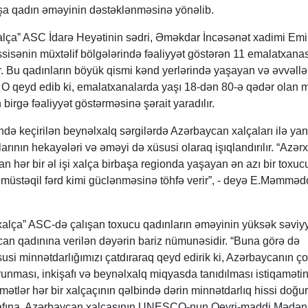
aşa qadın əməyinin dəstəklənməsinə yönəlib.
alça” ASC İdarə Heyətinin sədri, Əməkdar İncəsənət xadimi Em
sisənin müxtəlif bölgələrində fəaliyyət göstərən 11 emalatxana
ır. Bu qadınların böyük qismi kənd yerlərində yaşayan və əvvəllə
. O qeyd edib ki, emalatxanalarda yaşı 18-dən 80-ə qədər olan m
birgə fəaliyyət göstərməsinə şərait yaradılır.
ndə keçirilən beynəlxalq sərgilərdə Azərbaycan xalçaları ilə yan
arının hekayələri və əməyi də xüsusi olaraq işıqlandırılır. “Azər
an hər bir əl işi xalça birbaşa regionda yaşayan ən azı bir toxuc
müstəqil fərd kimi güclənməsinə töhfə verir”, - deyə E.Məmməd
xalça” ASC-də çalışan toxucu qadınların əməyinin yüksək səvi
can qadınına verilən dəyərin bariz nümunəsidir. “Buna görə də
usi minnətdarlığımızı çatdıraraq qeyd edirik ki, Azərbaycanın ço
orunması, inkişafı və beynəlxalq miqyasda tanıdılması istiqaməti
dmətlər hər bir xalçaçının qəlbində dərin minnətdarlıq hissi doğur
şafına, Azərbaycan xalçasının UNESCO-nun Qeyri-maddi Mədəni