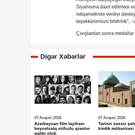
Siyahısına daxil edilməsi 
istiqamətində verdiyi dəstə
təşəkkürümüzü bildiririk”, -
Çıxışlardan sonra medallar 
Digər Xəbərlər
07 Avqust 2026
07 Avqust 2026
Azərbaycan film layihəsi
Tarixin səssiz şah
beynəlxalq nüfuzlu qrantın
kimlik mübarizəsi
qalibi olub