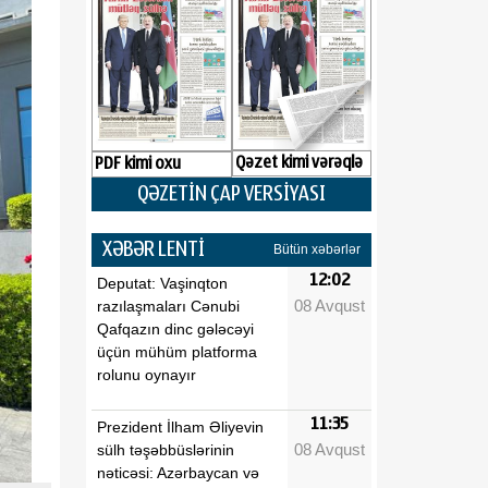
Qəzet kimi vərəqlə
PDF kimi oxu
QƏZETİN ÇAP VERSİYASI
XƏBƏR LENTİ
Bütün xəbərlər
12:02
Deputat: Vaşinqton
08 Avqust
razılaşmaları Cənubi
Qafqazın dinc gələcəyi
üçün mühüm platforma
rolunu oynayır
11:35
Prezident İlham Əliyevin
08 Avqust
sülh təşəbbüslərinin
nəticəsi: Azərbaycan və