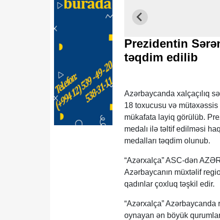
Prezidentin Sərən
təqdim edilib
Azərbaycanda xalçaçılıq sən
18 toxucusu və mütəxəssis h
mükafata layiq görülüb. Pre
medalı ilə təltif edilməsi 
medalları təqdim olunub.
“Azərxalça” ASC-dən AZƏRT
Azərbaycanın müxtəlif regi
qadınlar çoxluq təşkil edir.
“Azərxalça” Azərbaycanda re
oynayan ən böyük qurumlardan